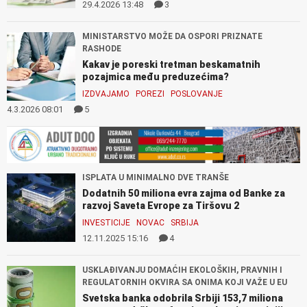
29.4.2026 13:48
3
MINISTARSTVO MOŽE DA OSPORI PRIZNATE
RASHODE
Kakav je poreski tretman beskamatnih
pozajmica među preduzećima?
IZDVAJAMO
POREZI
POSLOVANJE
4.3.2026 08:01
5
ISPLATA U MINIMALNO DVE TRANŠE
Dodatnih 50 miliona evra zajma od Banke za
razvoj Saveta Evrope za Tiršovu 2
INVESTICIJE
NOVAC
SRBIJA
12.11.2025 15:16
4
USKLAĐIVANJU DOMAĆIH EKOLOŠKIH, PRAVNIH I
REGULATORNIH OKVIRA SA ONIMA KOJI VAŽE U EU
Svetska banka odobrila Srbiji 153,7 miliona