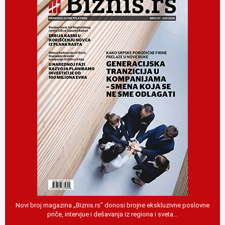
Novi broj magazina „Biznis.rs” donosi brojne ekskluzivne poslovne
priče, intervjue i dešavanja iz regiona i sveta…