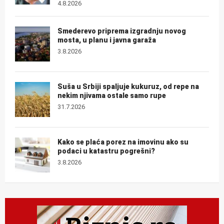
4.8.2026
Smederevo priprema izgradnju novog
mosta, u planu i javna garaža
3.8.2026
Suša u Srbiji spaljuje kukuruz, od repe na
nekim njivama ostale samo rupe
31.7.2026
Kako se plaća porez na imovinu ako su
podaci u katastru pogrešni?
3.8.2026