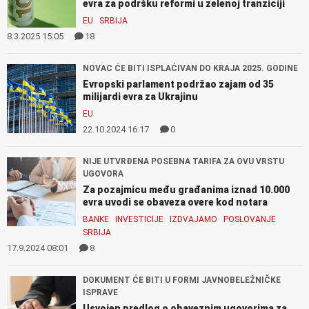
evra za podršku reformi u zelenoj tranziciji
EU
SRBIJA
8.3.2025 15:05
18
NOVAC ĆE BITI ISPLAĆIVAN DO KRAJA 2025. GODINE
Evropski parlament podržao zajam od 35
milijardi evra za Ukrajinu
EU
22.10.2024 16:17
0
NIJE UTVRĐENA POSEBNA TARIFA ZA OVU VRSTU
UGOVORA
Za pozajmicu među građanima iznad 10.000
evra uvodi se obaveza overe kod notara
BANKE
INVESTICIJE
IZDVAJAMO
POSLOVANJE
SRBIJA
17.9.2024 08:01
8
DOKUMENT ĆE BITI U FORMI JAVNOBELEŽNIČKE
ISPRAVE
Usvojen predlog o obaveznim ugovorima za