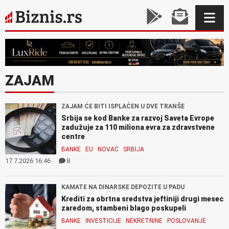
ZAJAM
ZAJAM ĆE BITI ISPLAĆEN U DVE TRANŠE
Srbija se kod Banke za razvoj Saveta Evrope
zadužuje za 110 miliona evra za zdravstvene
centre
BANKE
EU
NOVAC
SRBIJA
17.7.2026 16:46
8
KAMATE NA DINARSKE DEPOZITE U PADU
Krediti za obrtna sredstva jeftiniji drugi mesec
zaredom, stambeni blago poskupeli
BANKE
INVESTICIJE
NEKRETNINE
POSLOVANJE