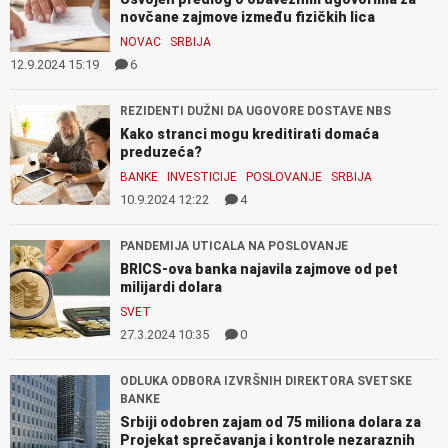
novčane zajmove između fizičkih lica
NOVAC
SRBIJA
12.9.2024 15:19
6
REZIDENTI DUŽNI DA UGOVORE DOSTAVE NBS
Kako stranci mogu kreditirati domaća
preduzeća?
BANKE
INVESTICIJE
POSLOVANJE
SRBIJA
10.9.2024 12:22
4
PANDEMIJA UTICALA NA POSLOVANJE
BRICS-ova banka najavila zajmove od pet
milijardi dolara
SVET
27.3.2024 10:35
0
ODLUKA ODBORA IZVRŠNIH DIREKTORA SVETSKE
BANKE
Srbiji odobren zajam od 75 miliona dolara za
Projekat sprečavanja i kontrole nezaraznih