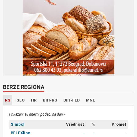
BERZE REGIONA
RS
SLO
HR
BIH-RS
BIH-FED
MNE
Prikazani su dnevni podaci na dan -
Simbol
Vrednost
%
Promet
BELEXline
-
-
-