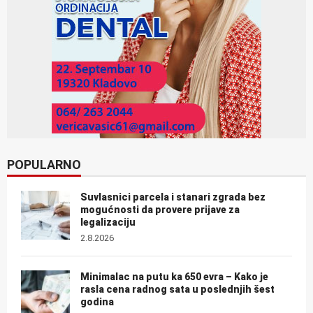
POPULARNO
Suvlasnici parcela i stanari zgrada bez
mogućnosti da provere prijave za
legalizaciju
2.8.2026
Minimalac na putu ka 650 evra – Kako je
rasla cena radnog sata u poslednjih šest
godina