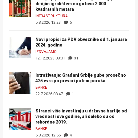
dečjim igralištem na gotovo 2.000
kvadratnih metara
INFRASTRUKTURA
5.8.2026 12:23
5
Novi propisi za PDV obveznike od 1. januara
2024. godine
IZDVAJAMO
12.12.2023 08:01
31
Istraživanje: Građani Srbije gube prosečno
425 evra po prevari putem poruka
BANKE
22.7.2026 08:47
1
Stranci više investiraju u državne hartije od
vrednosti ove godine, ali daleko su od
rekordne 2019.
BANKE
5.8.2026 12:56
4