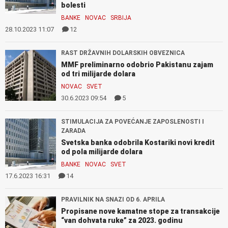
bolesti
BANKE
NOVAC
SRBIJA
28.10.2023 11:07
12
RAST DRŽAVNIH DOLARSKIH OBVEZNICA
MMF preliminarno odobrio Pakistanu zajam
od tri milijarde dolara
NOVAC
SVET
30.6.2023 09:54
5
STIMULACIJA ZA POVEĆANJE ZAPOSLENOSTI I
ZARADA
Svetska banka odobrila Kostariki novi kredit
od pola milijarde dolara
BANKE
NOVAC
SVET
17.6.2023 16:31
14
PRAVILNIK NA SNAZI OD 6. APRILA
Propisane nove kamatne stope za transakcije
“van dohvata ruke” za 2023. godinu