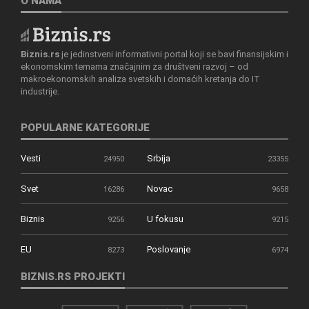
O NAMA
Biznis.rs
je jedinstveni informativni portal koji se bavi finansijskim i
ekonomskim temama značajnim za društveni razvoj – od
makroekonomskih analiza svetskih i domaćih kretanja do IT
industrije.
POPULARNE KATEGORIJE
Vesti
Srbija
24950
23355
Svet
Novac
16286
9658
Biznis
U fokusu
9256
9215
EU
Poslovanje
8273
6974
BIZNIS.RS PROJEKTI