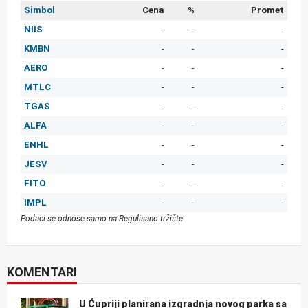
Simbol
Cena
%
Promet
NIIS
-
-
-
KMBN
-
-
-
AERO
-
-
-
MTLC
-
-
-
TGAS
-
-
-
ALFA
-
-
-
ENHL
-
-
-
JESV
-
-
-
FITO
-
-
-
IMPL
-
-
-
Podaci se odnose samo na Regulisano tržište
KOMENTARI
U Ćupriji planirana izgradnja novog parka sa