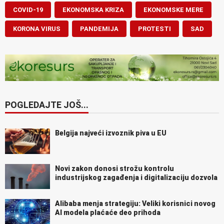
COVID-19
EKONOMSKA KRIZA
EKONOMSKE MERE
KORONA VIRUS
PANDEMIJA
PROTESTI
SAD
POGLEDAJTE JOŠ...
Belgija najveći izvoznik piva u EU
Novi zakon donosi strožu kontrolu
industrijskog zagađenja i digitalizaciju dozvola
Alibaba menja strategiju: Veliki korisnici novog
AI modela plaćaće deo prihoda