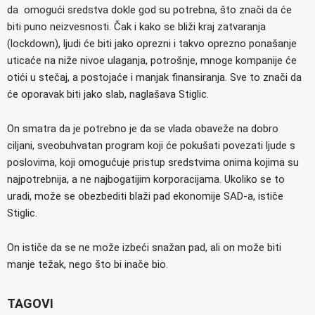
da omogući sredstva dokle god su potrebna, što znači da će
biti puno neizvesnosti. Čak i kako se bliži kraj zatvaranja
(lockdown), ljudi će biti jako oprezni i takvo oprezno ponašanje
uticaće na niže nivoe ulaganja, potrošnje, mnoge kompanije će
otići u stečaj, a postojaće i manjak finansiranja. Sve to znači da
će oporavak biti jako slab, naglašava Stiglic.
On smatra da je potrebno je da se vlada obaveže na dobro
ciljani, sveobuhvatan program koji će pokušati povezati ljude s
poslovima, koji omogućuje pristup sredstvima onima kojima su
najpotrebnija, a ne najbogatijim korporacijama. Ukoliko se to
uradi, može se obezbediti blaži pad ekonomije SAD-a, ističe
Stiglic.
On ističe da se ne može izbeći snažan pad, ali on može biti
manje težak, nego što bi inače bio.
TAGOVI