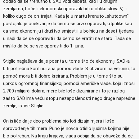
dodao da se trenutno u SAD vodi debata, kao i u drugim
zemljama, hoće li ekonomski oporavak biti u obliku slova V, i
koliko dugo će on trajati. Kada je u martu krenuto „shutdown“ ,
postojalo je očekivanje da ćemo se brzo oporaviti, otprilike kao
da smo ekonomiju i društvo smjestili u bolnicu na deset tjedana
u nadi da će se oporaviti i da ćemo se vratiti na staro. Tada se
mislilo da će se sve oporaviti do 1. juna.
Stiglic naglašava da je poenta u tome što će ekonomiji SAD-a
biti potrebna kontinuirana pomoć vlade. S obzirom na veličinu, ta
pomoć mora biti dobro kreirana. Problem je u tome što su,
uprkos ogromnoj finansijskoj pomoći američke vlade, koja iznosi
2.700 milijardi dolara, mere bile loše dizajnirane i to je razlog
zašto SAD ima veću stopu nezaposlenosti nego druge napredne
zemlje, ističe Stiglic.
On ističe da je deo problema bio loš dizajn mjera i loše
sprovođenje tih mera. Puno je novca otišlo ljudima kojima nije
bio potreban. Na kraju krajeva, vlada odbija da se obaveže da će