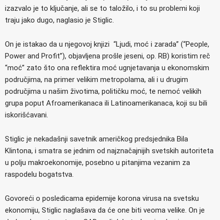
izazvalo je to ključanje, ali se to taložilo, i to su problemi koji
traju jako dugo, naglasio je Stiglic.
On je istakao da u njegovoj knjizi “Ljudi, moć i zarada” (“People,
Power and Profit”), objavljena prošle jeseni, op. RB) koristim reč
“moć” zato što ona reflektira moć ugnjetavanja u ekonomskim
područjima, na primer velikim metropolama, ali i u drugim
područjima u našim životima, političku moć, te nemoć velikih
grupa poput Afroamerikanaca ili Latinoamerikanaca, koji su bili
iskorišćavani.
Stiglic je nekadašnji savetnik američkog predsjednika Bila
Klintona, i smatra se jednim od najznačajnijih svetskih autoriteta
u polju makroekonomije, posebno u pitanjima vezanim za
raspodelu bogatstva.
Govoreći o posledicama epidemije korona virusa na svetsku
ekonomiju, Stiglic naglašava da će one biti veoma velike. On je