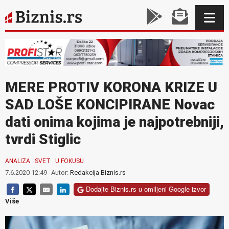
MERE PROTIV KORONA KRIZE U
SAD LOŠE KONCIPIRANE Novac
dati onima kojima je najpotrebniji,
tvrdi Stiglic
ANALIZA
SVET
U FOKUSU
7.6.2020 12:49
Autor:
Redakcija Biznis.rs
Dodajte Biznis.rs u omiljeni Google izvor
Više