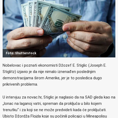
Foto: Shutterstock
Nobelovac i poznati ekonomisti Džozef E. Stiglic (Joseph E.
Stiglitz) izjavio je da nije nimalo iznenađen poslednjim
demonstracijama širom Amerike, jer je to posledica dugo
prikrivenih problema.
U intervjuu za novac.hr, Stiglic je naglasio da na SAD gleda kao na
„lonac na laganoj vatri, spreman da proključa u bilo kojem
trenutku“ i za koji se ne može predvideti kada će proključati.
Ubisto Džordža Flojda koje su počinili policajci u Mineapolisu