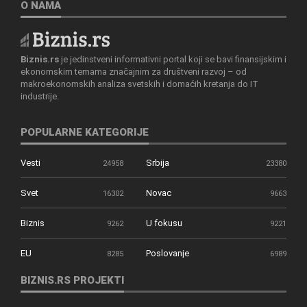
O NAMA
Biznis.rs
je jedinstveni informativni portal koji se bavi finansijskim i
ekonomskim temama značajnim za društveni razvoj – od
makroekonomskih analiza svetskih i domaćih kretanja do IT
industrije.
POPULARNE KATEGORIJE
Vesti
Srbija
24958
23380
Svet
Novac
16302
9663
Biznis
U fokusu
9262
9221
EU
Poslovanje
8285
6989
BIZNIS.RS PROJEKTI