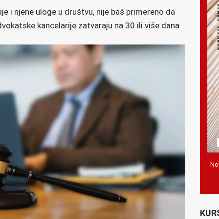
e i njene uloge u društvu, nije baš primereno da
okatske kancelarije zatvaraju na 30 ili više dana.
Nov
KUR