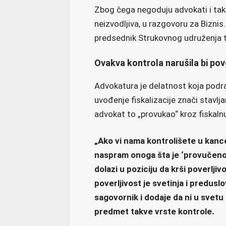
Zbog čega negoduju advokati i taks
neizvodljiva, u razgovoru za Bizni
predsednik Strukovnog udruženja t
Ovakva kontrola narušila bi pov
Advokatura je delatnost koja podra
uvođenje fiskalizacije znači stavlja
advokat to „provukao“ kroz fiskaln
„Ako vi nama kontrolišete u kancela
naspram onoga šta je ‘provučeno’
dolazi u poziciju da krši poverljiv
poverljivost je svetinja i predus
sagovornik i dodaje da ni u svetu
predmet takve vrste kontrole.