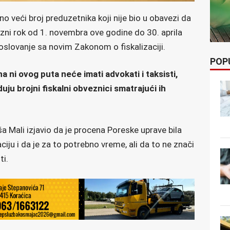
 veći broj preduzetnika koji nije bio u obavezi da
zni rok od 1. novembra ove godine do 30. aprila
poslovanje sa novim Zakonom o fiskalizaciji.
POP
a ni ovog puta neće imati advokati i taksisti,
u brojni fiskalni obveznici smatrajući ih
ša Mali izjavio da je procena Poreske uprave bila
ciju i da je za to potrebno vreme, ali da to ne znači
ti.