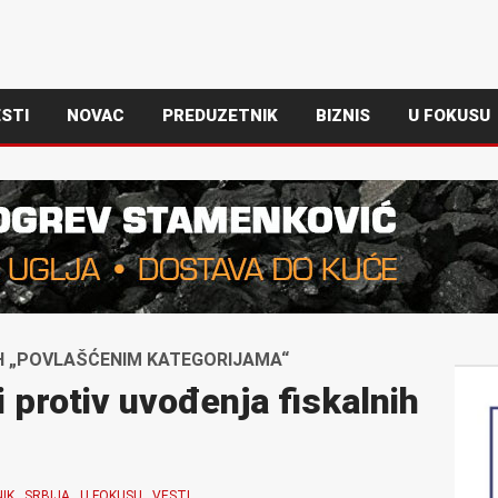
STI
NOVAC
PREDUZETNIK
BIZNIS
U FOKUSU
IH „POVLAŠĆENIM KATEGORIJAMA“
i protiv uvođenja fiskalnih
IK
SRBIJA
U FOKUSU
VESTI