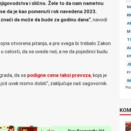
knjigovodstva i slično. Žele to da nam nametnu
NI
i se da je kao pomenuti rok navedena 2023.
K
to znači da može da bude za godinu dana“
, navodi
A
M
T
jna otvorena pitanja, a pre svega bi trebalo Zakon
A
u celosti, da se uvede red, a ne da pojedinci budu
E
J
F
grada, da se
podigne cena taksi prevoza
, koja je
I
š uvek nismo dobili“, zaključuje naš sagovornik.
Pod
KOM