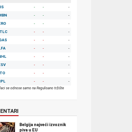
IS
-
-
-
MBN
-
-
-
ERO
-
-
-
TLC
-
-
-
GAS
-
-
-
LFA
-
-
-
NHL
-
-
-
ESV
-
-
-
ITO
-
-
-
MPL
-
-
-
aci se odnose samo na Regulisano tržište
ENTARI
Belgija najveći izvoznik
piva u EU