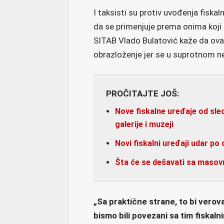
I taksisti su protiv uvođenja fiska
da se primenjuje prema onima koji 
SITAB Vlado Bulatović kaže da ov
obrazloženje jer se u suprotnom n
PROČITAJTE JOŠ:
Nove fiskalne uređaje od sled
galerije i muzeji
Novi fiskalni uređaji udar po
Šta će se dešavati sa maso
„Sa praktične strane, to bi verov
bismo bili povezani sa tim fiskal