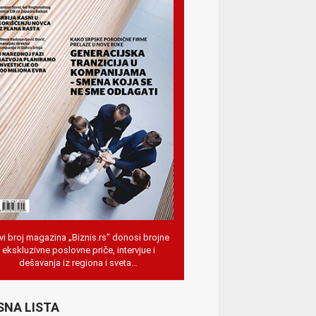
i broj magazina „Biznis.rs” donosi brojne
ekskluzivne poslovne priče, intervjue i
dešavanja iz regiona i sveta…
SNA LISTA