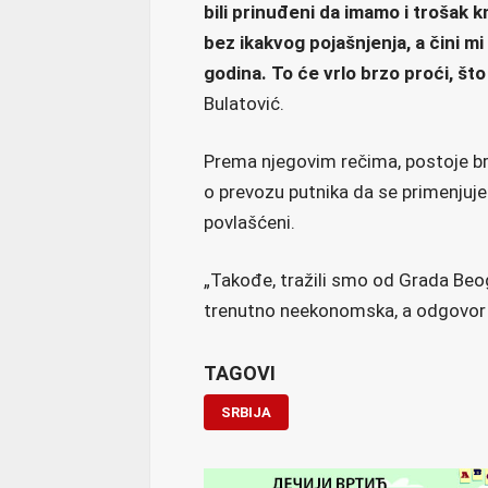
bili prinuđeni da imamo i trošak 
bez ikakvog pojašnjenja, a čini m
godina. To će vrlo brzo proći, š
Bulatović.
Prema njegovim rečima, postoje bro
o prevozu putnika da se primenjuje 
povlašćeni.
„Takođe, tražili smo od Grada Beo
trenutno neekonomska, a odgovor jo
TAGOVI
SRBIJA