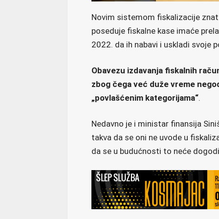
Novim sistemom fiskalizacije znatno
poseduje fiskalne kase imaće prela
2022. da ih nabavi i uskladi svoje 
Obavezu izdavanja fiskalnih račun
zbog čega već duže vreme negoduj
„povlašćenim kategorijama“
.
Nedavno je i ministar finansija Sini
takva da se oni ne uvode u fiskaliza
da se u budućnosti to neće dogodi