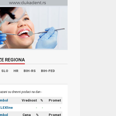
ZE REGIONA
SLO
HR
BIH-RS
BIH-FED
kazani su dnevni podaci na dan -
imbol
Vrednost
%
Promet
LEXline
-
-
-
imbol
Cena
%
Promet