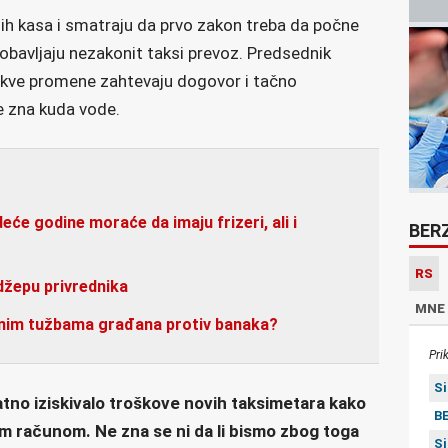
lnih kasa i smatraju da prvo zakon treba da počne
obavljaju nezakonit taksi prevoz. Predsednik
akve promene zahtevaju dogovor i tačno
e zna kuda vode.
eće godine moraće da imaju frizeri, ali i
BER
RS
 džepu privrednika
MNE
vnim tužbama građana protiv banaka?
Pri
S
atno iziskivalo troškove novih taksimetara kako
BE
nim računom. Ne zna se ni da li bismo zbog toga
S