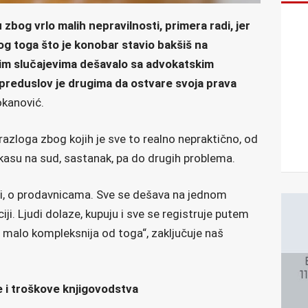
zbog vrlo malih nepravilnosti, primera radi, jer
bog toga što je konobar stavio bakšiš na
vim slučajevima dešavalo sa advokatskim
preduslov je drugima da ostvare svoja prava
Kokanović.
 razloga zbog kojih je sve to realno nepraktično, od
kasu na sud, sastanak, pa do drugih problema.
i, o prodavnicama. Sve se dešava na jednom
iji. Ljudi dolaze, kupuju i sve se registruje putem
a malo kompleksnija od toga“, zaključuje naš
e i troškove knjigovodstva