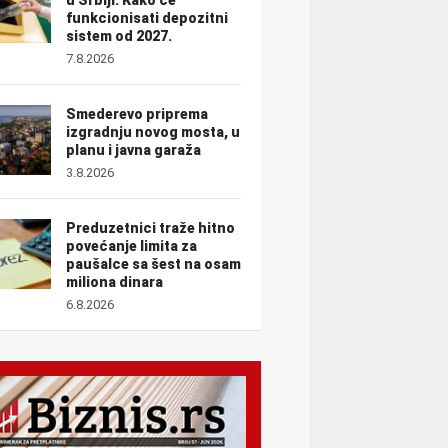
funkcionisati depozitni
sistem od 2027.
7.8.2026
Smederevo priprema
izgradnju novog mosta, u
planu i javna garaža
3.8.2026
Preduzetnici traže hitno
povećanje limita za
paušalce sa šest na osam
miliona dinara
6.8.2026