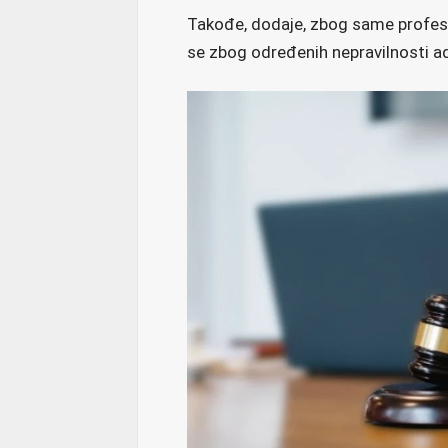
Takođe, dodaje, zbog same profesij
se zbog određenih nepravilnosti adv