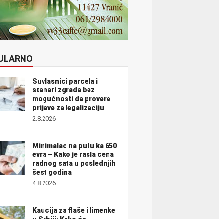
ULARNO
Suvlasnici parcela i
stanari zgrada bez
mogućnosti da provere
prijave za legalizaciju
2.8.2026
Minimalac na putu ka 650
evra – Kako je rasla cena
radnog sata u poslednjih
šest godina
4.8.2026
Kaucija za flaše i limenke
u Srbiji: Kako će