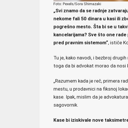
Foto: Pexels/Sora Shimazaki
„Svi znamo da se radnje zatvaraju 
nekome fali 50 dinara u kasi ili z
pogrešno mesto. Šta bi se u tak
kancelarijama? Sve što one rade 
pred pravnim sistemom“
, ističe 
Tu je, kako navodi, i bezbroj drugih
toga da bi advokat morao da nosi 
„Razumem kada je reč, primera rad
mestu, u prodavnici na fiksnoj lokac
kase. Ipak, mislim da je advokatur
sagovornik.
Kase bi iziskivale nove taksimetr