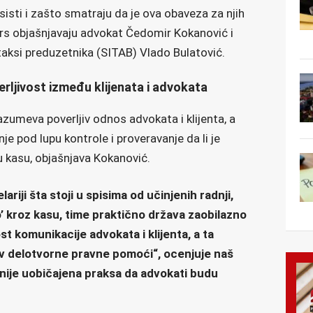
isti i zašto smatraju da je ova obaveza za njih
s.rs objašnjavaju advokat Čedomir Kokanović i
aksi preduzetnika (SITAB) Vlado Bulatović.
erljivost između klijenata i advokata
zumeva poverljiv odnos advokata i klijenta, a
nje pod lupu kontrole i proveravanje da li je
u kasu, objašnjava Kokanović.
riji šta stoji u spisima od učinjenih radnji,
 kroz kasu, time praktično država zaobilazno
ost komunikacije advokata i klijenta, a ta
lov delotvorne pravne pomoći“, ocenjuje naš
 nije uobičajena praksa da advokati budu