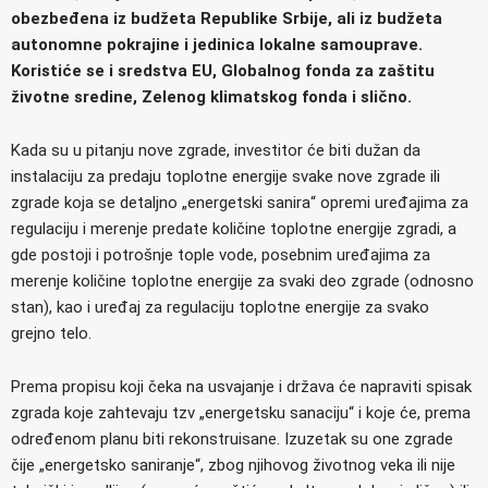
obezbeđena iz budžeta Republike Srbije, ali iz budžeta
autonomne pokrajine i jedinica lokalne samouprave.
Koristiće se i sredstva EU, Globalnog fonda za zaštitu
životne sredine, Zelenog klimatskog fonda i slično.
Kada su u pitanju nove zgrade, investitor će biti dužan da
instalaciju za predaju toplotne energije svake nove zgrade ili
zgrade koja se detaljno „energetski sanira“ opremi uređajima za
regulaciju i merenje predate količine toplotne energije zgradi, a
gde postoji i potrošnje tople vode, posebnim uređajima za
merenje količine toplotne energije za svaki deo zgrade (odnosno
stan), kao i uređaj za regulaciju toplotne energije za svako
grejno telo.
Prema propisu koji čeka na usvajanje i država će napraviti spisak
zgrada koje zahtevaju tzv „energetsku sanaciju“ i koje će, prema
određenom planu biti rekonstruisane. Izuzetak su one zgrade
čije „energetsko saniranje“, zbog njihovog životnog veka ili nije