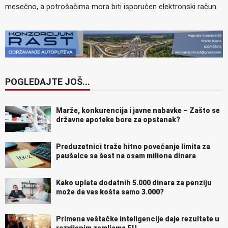
mesečno, a potrošačima mora biti isporučen elektronski račun.
POGLEDAJTE JOŠ...
Marže, konkurencija i javne nabavke – Zašto se
državne apoteke bore za opstanak?
Preduzetnici traže hitno povećanje limita za
paušalce sa šest na osam miliona dinara
Kako uplata dodatnih 5.000 dinara za penziju
može da vas košta samo 3.000?
Primena veštačke inteligencije daje rezultate u
razvijenim zemljama EU