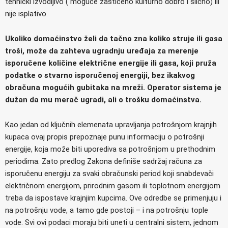
tehnički izvodljivo ( moguće zaštićeno kulturno dobro i slično) ili
nije isplativo.
Ukoliko domaćinstvo želi da tačno zna koliko struje ili gasa
troši, može da zahteva ugradnju uređaja za merenje
isporučene količine električne energije ili gasa, koji pruža
podatke o stvarno isporučenoj energiji, bez ikakvog
obračuna mogućih gubitaka na mreži. Operator sistema je
dužan da mu merač ugradi, ali o trošku domaćinstva.
Kao jedan od ključnih elemenata upravljanja potrošnjom krajnjih
kupaca ovaj propis prepoznaje punu informaciju o potrošnji
energije, koja može biti uporediva sa potrošnjom u prethodnim
periodima. Zato predlog Zakona definiše sadržaj računa za
isporučenu energiju za svaki obračunski period koji snabdevači
električnom energijom, prirodnim gasom ili toplotnom energijom
treba da ispostave krajnjim kupcima. Ove odredbe se primenjuju i
na potrošnju vode, a tamo gde postoji – i na potrošnju tople
vode. Svi ovi podaci moraju biti uneti u centralni sistem, jednom