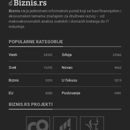
Biznis.rs
je jedinstveni informativni portal koji se bavi finansijskim i
ekonomskim temama značajnim za društveni razvoj – od
makroekonomskih analiza svetskih i domaćih kretanja do IT
industrije.
POPULARNE KATEGORIJE
Vesti
Srbija
24955
23366
Svet
Novac
16295
9662
Biznis
U fokusu
9259
9219
EU
Poslovanje
8280
6981
BIZNIS.RS PROJEKTI