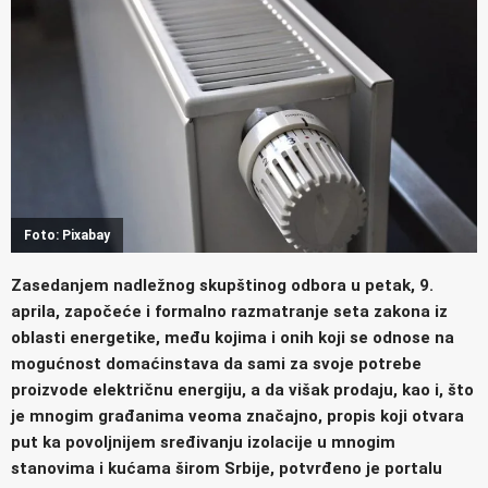
Foto: Pixabay
Zasedanjem nadležnog skupštinog odbora u petak, 9.
aprila, započeće i formalno razmatranje seta zakona iz
oblasti energetike, među kojima i onih koji se odnose na
mogućnost domaćinstava da sami za svoje potrebe
proizvode električnu energiju, a da višak prodaju, kao i, što
je mnogim građanima veoma značajno, propis koji otvara
put ka povoljnijem sređivanju izolacije u mnogim
stanovima i kućama širom Srbije, potvrđeno je portalu