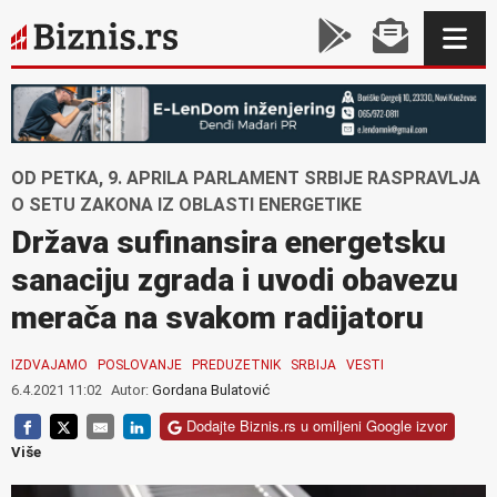
OD PETKA, 9. APRILA PARLAMENT SRBIJE RASPRAVLJA
O SETU ZAKONA IZ OBLASTI ENERGETIKE
Država sufinansira energetsku
sanaciju zgrada i uvodi obavezu
merača na svakom radijatoru
IZDVAJAMO
POSLOVANJE
PREDUZETNIK
SRBIJA
VESTI
6.4.2021 11:02
Autor:
Gordana Bulatović
Dodajte Biznis.rs u omiljeni Google izvor
Više