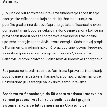
Biznis.rs.
„Do juna će biti formirana Uprava za finansiranje i podsticanje
energetske efikasnosti, koja će biti ključna insitutucija za
podršku građanima da povećaju energetsku efikasnost u svojim
domaćinstvima. Dugo se čekalo na donošenje zakona koji će na
pravi način urediti oblast energetske efikasnosti i racionalne
upotrebe energije i obnovljivih izvora energije. Sada je ovaj propis
u Parlamentu, a odmah nakon što ga poslanici usvoje, krećemo
sa realizacijom svega što je njime propisano“, kaže Zoran
Lakićević, državni sekretar u Ministarstvu rudarstva i energetike.
Sav posao će koordinirati novoformirana Uprava za finansiranje i
podsticanje energetske efikasnosti, a pomoć građanima ići će,
uz koordinaciju i saradnju sa lokalnim samoupravama.
Sredstva za finansiranje do 50 odsto vrednosti radova na
zameni prozora i vrata, izolacionih fasada i grejnih
sistema, a koja će biti usmerena na Upravu, biće