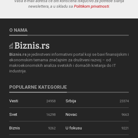
Vaša e-mail adresa će biti korišćena isključivo za potrebe slanja
newslettera, a u skladu sa
Politikom privatnosti
.
O NAMA
Biznis.rs
je jedinstveni informativni portal koji se bavi finansijskim i
ekonomskim temama značajnim za društveni razvoj – od
makroekonomskih analiza svetskih i domaćih kretanja do IT
industrije.
POPULARNE KATEGORIJE
Vesti
Srbija
24958
23374
Svet
Novac
16298
9663
Biznis
U fokusu
9262
9221