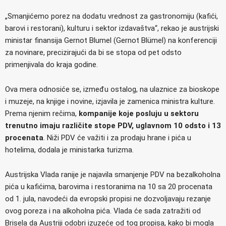
„Smanjićemo porez na dodatu vrednost za gastronomiju (kafići,
barovi i restorani), kulturu i sektor izdavaštva“, rekao je austrijski
ministar finansija Gernot Blumel (Gernot Blümel) na konferenciji
za novinare, precizirajući da bi se stopa od pet odsto
primenjivala do kraja godine.
Ova mera odnosiće se, između ostalog, na ulaznice za bioskope
i muzeje, na knjige i novine, izjavila je zamenica ministra kulture.
Prema njenim rečima,
kompanije koje posluju u sektoru
trenutno imaju različite stope PDV, uglavnom 10 odsto i 13
procenata
. Niži PDV će važiti i za prodaju hrane i pića u
hotelima, dodala je ministarka turizma.
Austrijska Vlada ranije je najavila smanjenje PDV na bezalkoholna
pića u kafićima, barovima i restoranima na 10 sa 20 procenata
od 1. jula, navodeći da evropski propisi ne dozvoljavaju rezanje
ovog poreza i na alkoholna pića. Vlada će sada zatražiti od
Brisela da Austriji odobri izuzeće od tog propisa, kako bi mogla