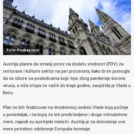
Foto: Pixabay.com
Austrija planira da smanji porez na dodatu vrednost (PDV) za
restorane i kulturni sektor na pet procenata, kako bi im pomogla
da se izbore sa posledicama koje trpe zbog pandemije korona
virusa, a niža stopa će važiti do kraja godine, saopštila je Vlada u
Beču.
Plan će biti finalizovan na dvodnevnoj sednici Vlade koja počinje
u ponedeljak, i na kojoj će biti predstavljene i druge stimulativne
mere, najavili su austrijski ministri. Austriji je za donošenje ove
mere potrebno odobrenje Evropske komisije.