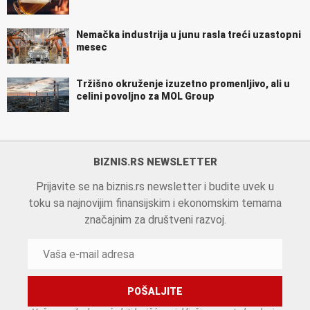
Nemačka industrija u junu rasla treći uzastopni
mesec
Tržišno okruženje izuzetno promenljivo, ali u
celini povoljno za MOL Group
BIZNIS.RS NEWSLETTER
Prijavite se na biznis.rs newsletter i budite uvek u
toku sa najnovijim finansijskim i ekonomskim temama
značajnim za društveni razvoj.