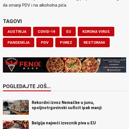
da smanji PDV i na alkoholna pića.
TAGOVI
AUSTRIJA
COVID-19
EU
KORONA VIRUS
PANDEMIJA
PDV
POREZ
RESTORANI
POGLEDAJTE JOŠ...
Rekordni izvoz Nemačke u junu,
spoljnotrgovinski suficit ipak manji
Belgija najveći izvoznik piva u EU