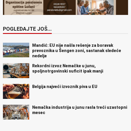
POGLEDAJTE JOŠ...
Mandić: EU nije našla rešenje za boravak
prevoznika u Šengen zoni, sastanak sledeće
nedelje
Rekordni izvoz Nemačke u junu,
spoljnotrgovinski suficit ipak manji
Belgija najveći izvoznik piva u EU
Nemačka industrija u junu rasla treći uzastopni
mesec