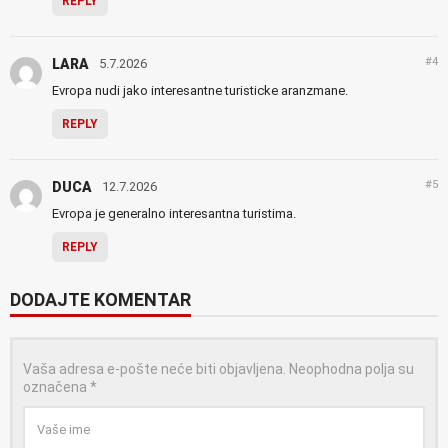
REPLY
#4
LARA
5.7.2026
Evropa nudi jako interesantne turisticke aranzmane.
REPLY
#5
DUCA
12.7.2026
Evropa je generalno interesantna turistima.
REPLY
DODAJTE KOMENTAR
Vaša adresa e-pošte neće biti objavljena.
Neophodna polja su
označena
*