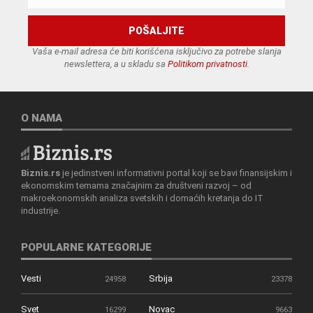
Vaša e-mail adresa će biti korišćena isključivo za potrebe slanja
newslettera, a u skladu sa
Politikom privatnosti
.
O NAMA
Biznis.rs
je jedinstveni informativni portal koji se bavi finansijskim i
ekonomskim temama značajnim za društveni razvoj – od
makroekonomskih analiza svetskih i domaćih kretanja do IT
industrije.
POPULARNE KATEGORIJE
Vesti
Srbija
24958
23378
Svet
Novac
16299
9663