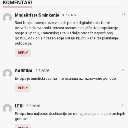
KOMENTARI
#1
MinjaKristalŠminkanje
3.7.2026
Rast broja noćenja rezervisanih putem digitalnih platformi
potvrđuje da evropski turizam nastavlja da jača. Najpopularnije
regije u Španiji, Francuskoj i Italiji i dalje privlače najveći broj
gostiju, dok onlajn rezervacije ostaju ključni kanal za planiranje
putovanja.
REPLY
#2
SABRINA
3.7.2026
Evropa je turistički veoma interesantna uz raznovrsne ponude.
REPLY
#3
LEKI
5.7.2026
Evropa ima najlepše destinacije,od mora,jezera,planina,do prelepih
gradova