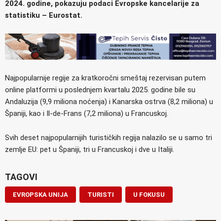
2024. godine, pokazuju podaci Evropske kancelarije za
statistiku – Eurostat.
Najpopularnije regije za kratkoročni smeštaj rezervisan putem
online platformi u poslednjem kvartalu 2025. godine bile su
Andaluzija (9,9 miliona noćenja) i Kanarska ostrva (8,2 miliona) u
Španiji, kao i Il-de-Frans (7,2 miliona) u Francuskoj.
Svih deset najpopularnijih turističkih regija nalazilo se u samo tri
zemlje EU: pet u Španiji, tri u Francuskoj i dve u Italiji.
TAGOVI
EVROPSKA UNIJA
TURISTI
U FOKUSU