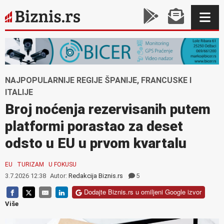
NAJPOPULARNIJE REGIJE ŠPANIJE, FRANCUSKE I
ITALIJE
Broj noćenja rezervisanih putem
platformi porastao za deset
odsto u EU u prvom kvartalu
EU
TURIZAM
U FOKUSU
3.7.2026 12:38
Autor:
Redakcija Biznis.rs
5
Dodajte Biznis.rs u omiljeni Google izvor
Više