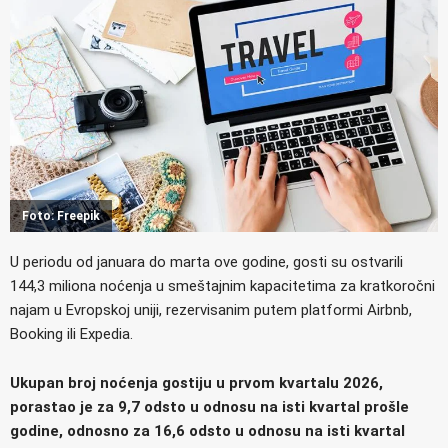
Foto: Freepik
U periodu od januara do marta ove godine, gosti su ostvarili
144,3 miliona noćenja u smeštajnim kapacitetima za kratkoročni
najam u Evropskoj uniji, rezervisanim putem platformi Airbnb,
Booking ili Expedia.
Ukupan broj noćenja gostiju u prvom kvartalu 2026,
porastao je za 9,7 odsto u odnosu na isti kvartal prošle
godine, odnosno za 16,6 odsto u odnosu na isti kvartal