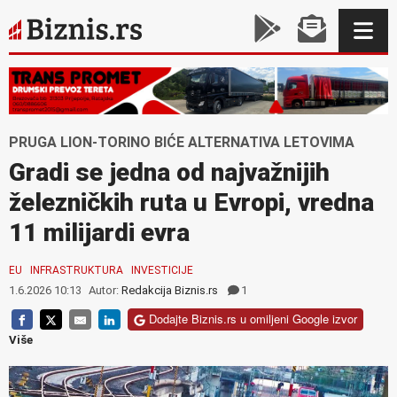
PRUGA LION-TORINO BIĆE ALTERNATIVA LETOVIMA
Gradi se jedna od najvažnijih
železničkih ruta u Evropi, vredna
11 milijardi evra
EU
INFRASTRUKTURA
INVESTICIJE
1.6.2026 10:13
Autor:
Redakcija Biznis.rs
1
Dodajte Biznis.rs u omiljeni Google izvor
Više