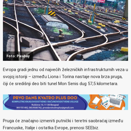
Foto: Pixabay
Evropa gradi jednu od najvećih železničkih infrastrukturnih veza u
svojoj istoriji – između Liona i Torina nastaje nova brza pruga,
čiji će središnji deo biti tunel Mon Senis dug 57,5 kilometara.
Pruga će značajno izmeniti putnički i teretni saobraćaj između
Francuske, Italije i ostatka Evrope, prenosi SEEbiz.