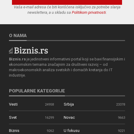
Vaša e-mail adresa će biti korišćena isključivo za potrebe slanja
newslettera, a u skladu sa
Politikom privatnosti
.
O NAMA
Biznis.rs
je jedinstveni informativni portal koji se bavi finansijskim i
ekonomskim temama značajnim za društveni razvoj – od
makroekonomskih analiza svetskih i domaćih kretanja do IT
industrije.
POPULARNE KATEGORIJE
Vesti
Srbija
24958
23378
Svet
Novac
16299
9663
Biznis
U fokusu
9262
9221