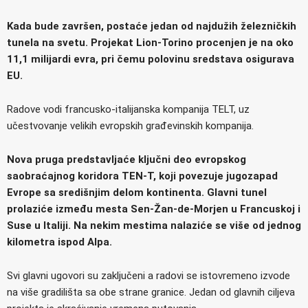
Kada bude završen, postaće jedan od najdužih železničkih
tunela na svetu. Projekat Lion-Torino procenjen je na oko
11,1 milijardi evra, pri čemu polovinu sredstava osigurava
EU.
Radove vodi francusko-italijanska kompanija TELT, uz
učestvovanje velikih evropskih građevinskih kompanija.
Nova pruga predstavljaće ključni deo evropskog
saobraćajnog koridora TEN-T, koji povezuje jugozapad
Evrope sa središnjim delom kontinenta. Glavni tunel
prolaziće između mesta Sen-Žan-de-Morjen u Francuskoj i
Suse u Italiji. Na nekim mestima nalaziće se više od jednog
kilometra ispod Alpa.
Svi glavni ugovori su zaključeni a radovi se istovremeno izvode
na više gradilišta sa obe strane granice. Jedan od glavnih ciljeva