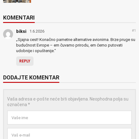
KOMENTARI
#1
biksi
1.6.2026
„Sjajna cest! Konačno pametne alternative avionima. Brze pruge su
budućnost Evrope – em čuvamo prirodu, em ćemo putovati
udobnije i opuštenije.“
REPLY
DODAJTE KOMENTAR
Vaša adresa e-pošte neće biti objavljena.
Neophodna polja su
označena
*