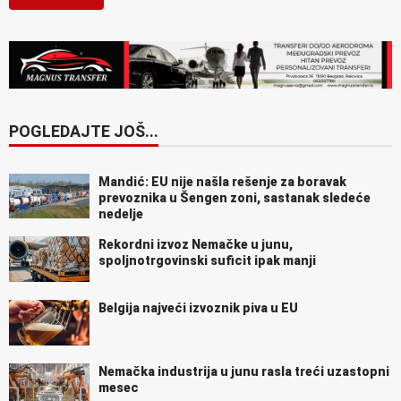
POGLEDAJTE JOŠ...
Mandić: EU nije našla rešenje za boravak
prevoznika u Šengen zoni, sastanak sledeće
nedelje
Rekordni izvoz Nemačke u junu,
spoljnotrgovinski suficit ipak manji
Belgija najveći izvoznik piva u EU
Nemačka industrija u junu rasla treći uzastopni
mesec