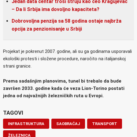
Jedan data centar troši struju kao ceo Kragujevac
– Da li Srbija ima dovoljno kapaciteta?
Dobrovoljna penzija sa 58 godina ostaje najbrža
opcija za penzionisanje u Srbiji
Projekat je pokrenut 2007. godine, ali su ga godinama usporavali
ekološki protesti i složene procedure, naročito na italijanskoj
strani granice.
Prema sadašnjim planovima, tunel bi trebalo da bude
završen 2033. godine kada će veza Lion-Torino postati
jedna od najvažnijih železničkih ruta u Evropi.
TAGOVI
INFRASTRUKTURA
SAOBRAĆAJ
TRANSPORT
ŽELEZNICA