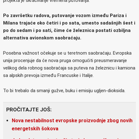
projekta je skraćivanje vremena putovanja.
Po završetku radova, putovanje vozom između Pariza i
Milana trajaće oko četiri i po sata, umesto sadašnjih šest i
po do sedam i po sati, čime će železnica postati ozbiljna
alternativa avionskom saobraćaju.
Posebna važnost očekuje se u teretnom saobraćaju. Evropska
unija procenjuje da će nova pruga omogućiti preusmeravanje
velikog dela robnog saobraćaja sa puteva na železnicu i kamiona
sa alpskih prevoja između Francuske i Italije.
To bi trebalo da smanji gužve, buku i emisiju ugljen-dioksida.
PROČITAJTE JOŠ:
Nova nestabilnost evropske proizvodnje zbog novih
energetskih šokova