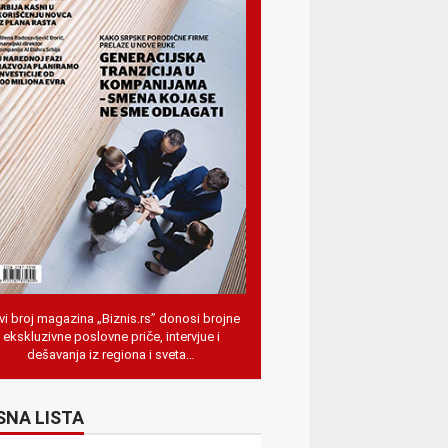
i broj magazina „Biznis.rs” donosi brojne
ekskluzivne poslovne priče, intervjue i
dešavanja iz regiona i sveta…
SNA LISTA