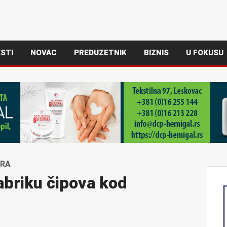
STI
NOVAC
PREDUZETNIK
BIZNIS
U FOKUSU
VRA
fabriku čipova kod