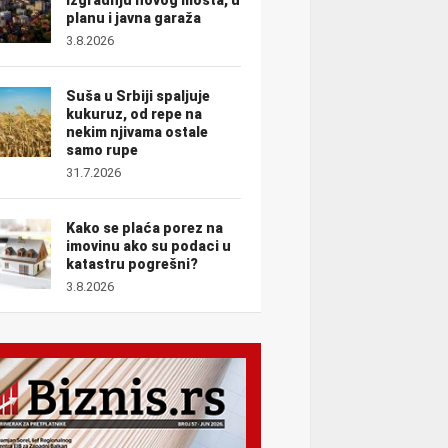
planu i javna garaža
3.8.2026
Suša u Srbiji spaljuje
kukuruz, od repe na
nekim njivama ostale
samo rupe
31.7.2026
Kako se plaća porez na
imovinu ako su podaci u
katastru pogrešni?
3.8.2026