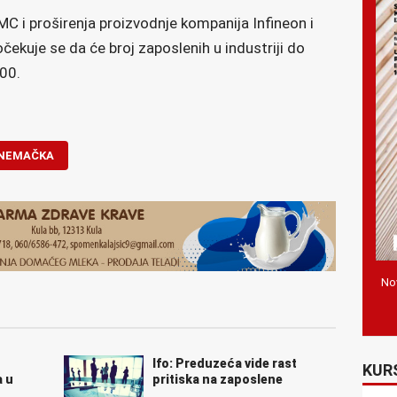
C i proširenja proizvodnje kompanija Infineon i
čekuje se da će broj zaposlenih u industriji do
00.
NEMAČKA
Nov
Ifo: Preduzeća vide rast
KUR
a u
pritiska na zaposlene