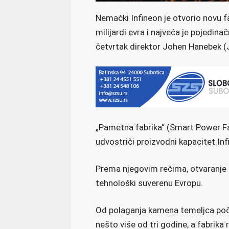
Nemački Infineon je otvorio novu f
milijardi evra i najveća je pojedinač
četvrtak direktor Johen Hanebek 
„Pametna fabrika“ (Smart Power Fa
udvostriči proizvodni kapacitet In
Prema njegovim rečima, otvaranje 
tehnološki suverenu Evropu.
Od polaganja kamena temeljca poč
nešto više od tri godine, a fabrika 