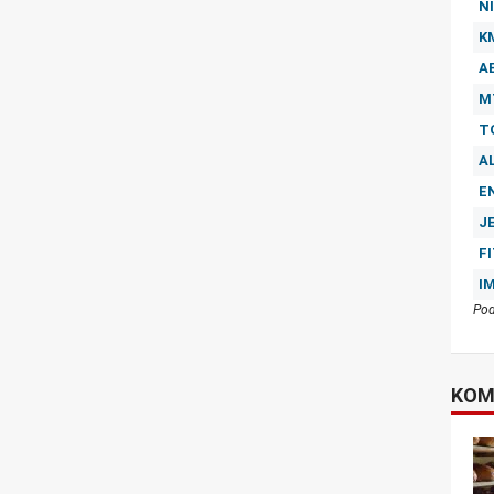
NI
K
A
M
T
A
E
J
F
I
Pod
KOM