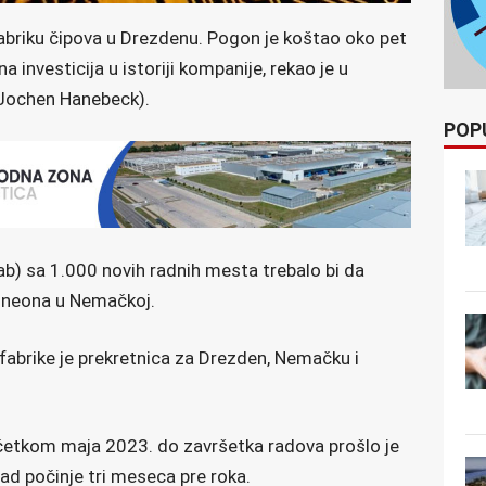
abriku čipova u Drezdenu. Pogon je koštao oko pet
na investicija u istoriji kompanije, rekao je u
(Jochen Hanebeck).
POP
b) sa 1.000 novih radnih mesta trebalo bi da
fineona u Nemačkoj.
fabrike je prekretnica za Drezden, Nemačku i
etkom maja 2023. do završetka radova prošlo je
rad počinje tri meseca pre roka.