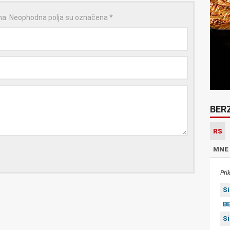
na.
Neophodna polja su označena
*
BER
RS
MNE
Pri
S
BE
S