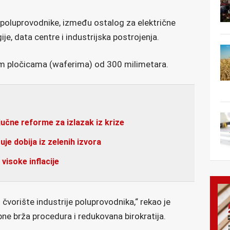
 poluprovodnike, između ostalog za električne
je, data centre i industrijska postrojenja.
kim pločicama (waferima) od 300 milimetara.
učne reforme za izlazak iz krize
je dobija iz zelenih izvora
visoke inflacije
čvorište industrije poluprovodnika,“ rekao je
bne brža procedura i redukovana birokratija.