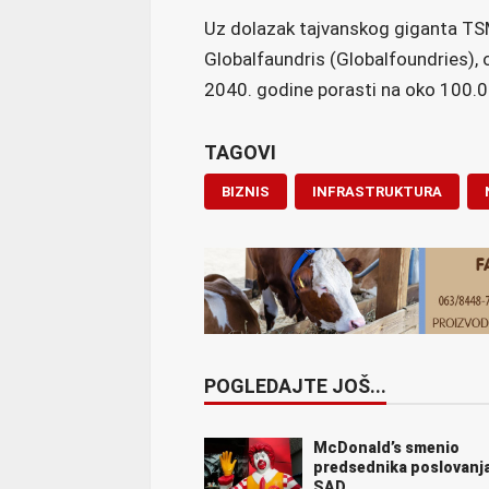
Uz dolazak tajvanskog giganta TSM
Globalfaundris (Globalfoundries), o
2040. godine porasti na oko 100.0
TAGOVI
BIZNIS
INFRASTRUKTURA
POGLEDAJTE JOŠ...
McDonald’s smenio
predsednika poslovanj
SAD