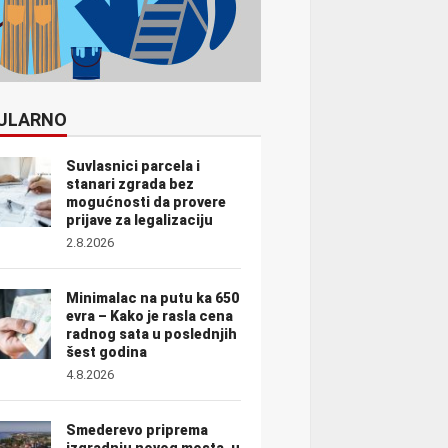
ULARNO
Suvlasnici parcela i
stanari zgrada bez
mogućnosti da provere
prijave za legalizaciju
2.8.2026
Minimalac na putu ka 650
evra – Kako je rasla cena
radnog sata u poslednjih
šest godina
4.8.2026
Smederevo priprema
izgradnju novog mosta, u