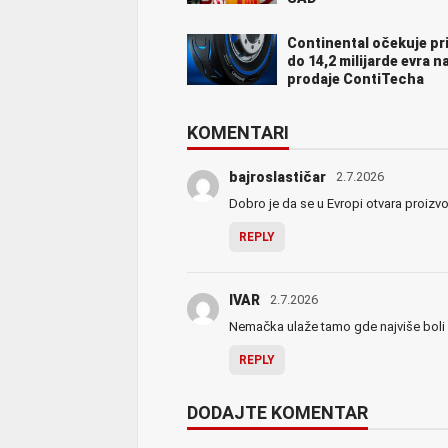
Continental očekuje pr
do 14,2 milijarde evra 
prodaje ContiTecha
KOMENTARI
bajroslastičar
2.7.2026
Dobro je da se u Evropi otvara proizv
REPLY
IVAR
2.7.2026
Nemačka ulaže tamo gde najviše boli i 
REPLY
DODAJTE KOMENTAR