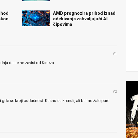
ihod
AMD prognozira prihod iznad
nakon
očekivanja zahvaljujući AI
čipovima
#1
odnja da se ne zavisi od Kineza
#2
gde se kroji budućnost. Kasno su krenuli, ali bar ne žale pare.