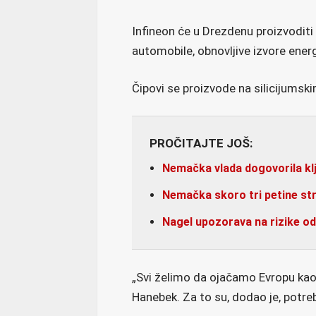
Infineon će u Drezdenu proizvoditi
automobile, obnovljive izvore energi
Čipovi se proizvode na silicijums
PROČITAJTE JOŠ:
Nemačka vlada dogovorila klj
Nemačka skoro tri petine stru
Nagel upozorava na rizike od 
„Svi želimo da ojačamo Evropu kao 
Hanebek. Za to su, dodao je, potre