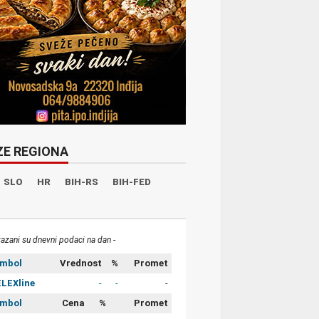
ZE REGIONA
SLO
HR
BIH-RS
BIH-FED
kazani su dnevni podaci na dan -
imbol
Vrednost
%
Promet
LEXline
-
-
-
imbol
Cena
%
Promet