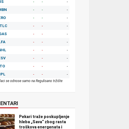
IS
-
-
-
MBN
-
-
-
ERO
-
-
-
TLC
-
-
-
GAS
-
-
-
LFA
-
-
-
NHL
-
-
-
ESV
-
-
-
ITO
-
-
-
MPL
-
-
-
aci se odnose samo na Regulisano tržište
ENTARI
Pekari traže poskupljenje
hleba „Sava“ zbog rasta
troškova energenata i