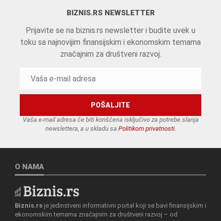
BIZNIS.RS NEWSLETTER
Prijavite se na biznis.rs newsletter i budite uvek u
toku sa najnovijim finansijskim i ekonomskim temama
značajnim za društveni razvoj.
Vaša e-mail adresa će biti korišćena isključivo za potrebe slanja
newslettera, a u skladu sa
Politikom privatnosti
.
O NAMA
Biznis.rs
je jedinstveni informativni portal koji se bavi finansijskim i
ekonomskim temama značajnim za društveni razvoj – od