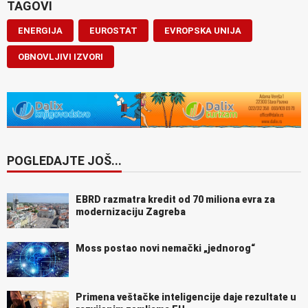
TAGOVI
ENERGIJA
EUROSTAT
EVROPSKA UNIJA
OBNOVLJIVI IZVORI
POGLEDAJTE JOŠ...
EBRD razmatra kredit od 70 miliona evra za
modernizaciju Zagreba
Moss postao novi nemački „jednorog“
Primena veštačke inteligencije daje rezultate u