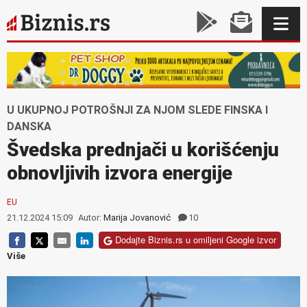
U UKUPNOJ POTROŠNJI ZA NJOM SLEDE FINSKA I
DANSKA
Švedska prednjači u korišćenju
obnovljivih izvora energije
EU
21.12.2024 15:09
Autor:
Marija Jovanović
10
Dodajte Biznis.rs u omiljeni Google izvor
Više