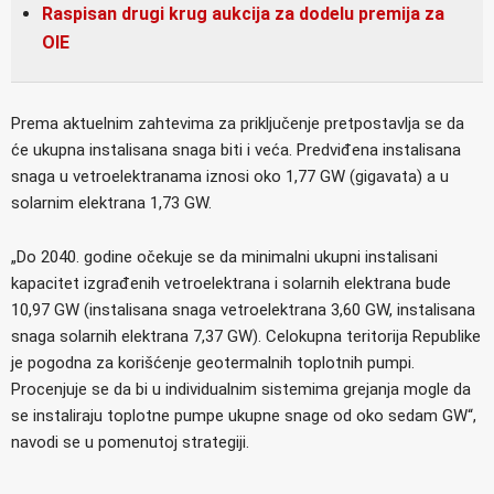
Raspisan drugi krug aukcija za dodelu premija za
OIE
Prema aktuelnim zahtevima za priključenje pretpostavlja se da
će ukupna instalisana snaga biti i veća. Predviđena instalisana
snaga u vetroelektranama iznosi oko 1,77 GW (gigavata) a u
solarnim elektrana 1,73 GW.
„Do 2040. godine očekuje se da minimalni ukupni instalisani
kapacitet izgrađenih vetroelektrana i solarnih elektrana bude
10,97 GW (instalisana snaga vetroelektrana 3,60 GW, instalisana
snaga solarnih elektrana 7,37 GW). Celokupna teritorija Republike
je pogodna za korišćenje geotermalnih toplotnih pumpi.
Procenjuje se da bi u individualnim sistemima grejanja mogle da
se instaliraju toplotne pumpe ukupne snage od oko sedam GW“,
navodi se u pomenutoj strategiji.