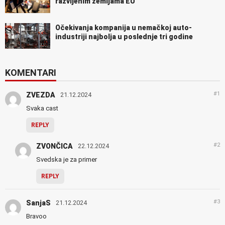
razvijenim zemljama EU
Očekivanja kompanija u nemačkoj auto-
industriji najbolja u poslednje tri godine
KOMENTARI
#1
ZVEZDA
21.12.2024
Svaka cast
REPLY
#2
ZVONČICA
22.12.2024
Svedska je za primer
REPLY
#3
SanjaS
21.12.2024
Bravoo