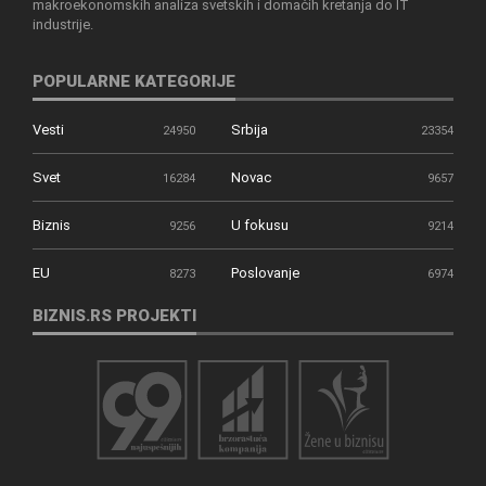
makroekonomskih analiza svetskih i domaćih kretanja do IT
industrije.
POPULARNE KATEGORIJE
Vesti
Srbija
24950
23354
Svet
Novac
16284
9657
Biznis
U fokusu
9256
9214
EU
Poslovanje
8273
6974
BIZNIS.RS PROJEKTI