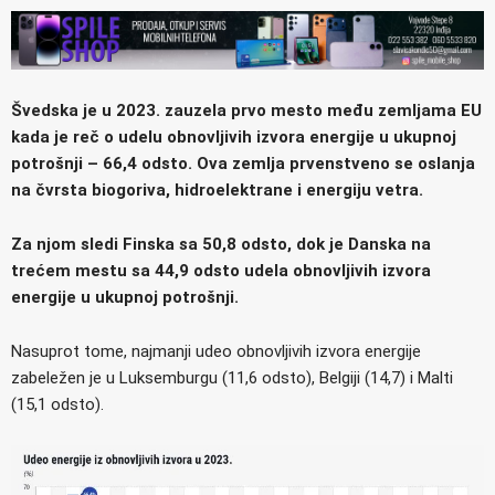
Švedska je u 2023. zauzela prvo mesto među zemljama EU
kada je reč o udelu obnovljivih izvora energije u ukupnoj
potrošnji – 66,4 odsto. Ova zemlja prvenstveno se oslanja
na čvrsta biogoriva, hidroelektrane i energiju vetra.
Za njom sledi Finska sa 50,8 odsto, dok je Danska na
trećem mestu sa 44,9 odsto udela obnovljivih izvora
energije u ukupnoj potrošnji.
Nasuprot tome, najmanji udeo obnovljivih izvora energije
zabeležen je u Luksemburgu (11,6 odsto), Belgiji (14,7) i Malti
(15,1 odsto).