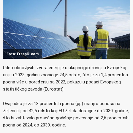
Foto: Freepik.com
Udeo obnovljivih izvora energije u ukupnoj potrošnji u Evropskoj
uniji u 2023. godini iznosio je 24,5 odsto, što je za 1,4 procentna
poena više u poređenju sa 2022, pokazuju podaci Evropskog
statističkog zavoda (Eurostat).
Ovaj udeo je za 18 procentnih poena (pp) manji u odnosu na
željeni cilj od 42,5 odsto koji EU želi da dostigne do 2030. godine,
što bi zahtevalo prosečno godišnje povećanje od 2,6 procentnih
poena od 2024. do 2030. godine.