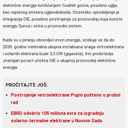
električne energije korišćenjem fosilnih goriva, posebno uglja,
kao najvećeg emitera ugljendioksida. Strateško opredeljenje je
integracija OIE, posebno postrojenja za proizvodnju koja koriste
energiju Sunca i vetra u proizvodni sistem.
Kada su u pitanju obnovljivi izvori energije, očekuje se da do
2030. godine minimalna ukupna instalisana snaga vetroelektrana
i solarnih elektrana bude 3,5 GW (gigavata), što predstavlja
značajan porast učešća OIE u ukupnoj proizvodnji električne
energije.
PROČITAJTE JOŠ:
Postrojenje vetroelektrane Pupin pušteno u probni
rad
EBRD odobrio 105 miliona evra za izgradnju
solarno-termalne elektrane u Novom Sadu