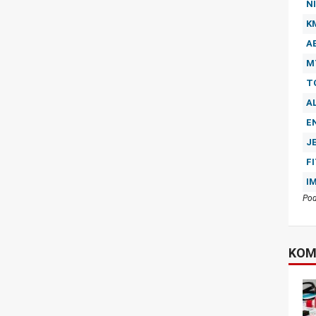
NI
K
A
M
T
A
E
J
F
I
Pod
KOM