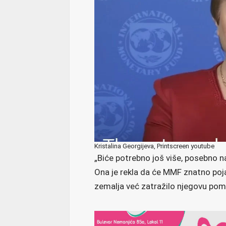
Kristalina Georgijeva, Printscreen youtube
„Biće potrebno još više, posebno na
Ona je rekla da će MMF znatno poja
zemalja već zatražilo njegovu pom