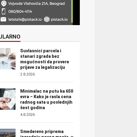
ULARNO
Suvlasnici parcela i
stanari zgrada bez
mogućnosti da provere
prijave za legalizaciju
2.8.2026
Minimalac na putu ka 650
evra – Kako je rasla cena
radnog sata u poslednjih
šest godina
4.8.2026
Smederevo priprema
izgradnju novog mosta, u