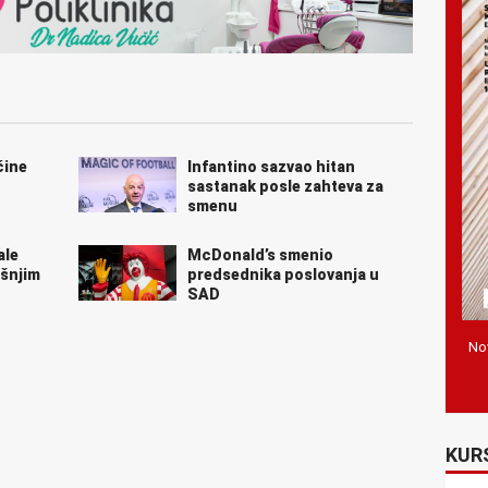
čine
Infantino sazvao hitan
sastanak posle zahteva za
smenu
ale
McDonald’s smenio
šnjim
predsednika poslovanja u
SAD
Nov
KUR