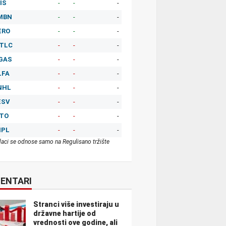
IS
-
-
-
MBN
-
-
-
ERO
-
-
-
TLC
-
-
-
GAS
-
-
-
LFA
-
-
-
NHL
-
-
-
ESV
-
-
-
ITO
-
-
-
MPL
-
-
-
aci se odnose samo na Regulisano tržište
ENTARI
Stranci više investiraju u
državne hartije od
vrednosti ove godine, ali