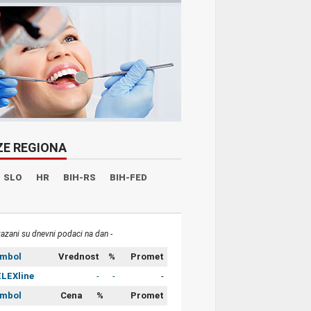
ZE REGIONA
SLO
HR
BIH-RS
BIH-FED
kazani su dnevni podaci na dan -
imbol
Vrednost
%
Promet
LEXline
-
-
-
imbol
Cena
%
Promet