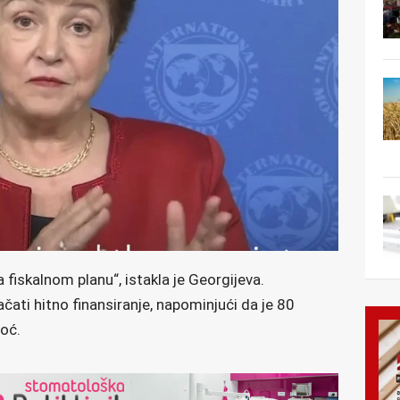
 fiskalnom planu“, istakla je Georgijeva.
čati hitno finansiranje, napominjući da je 80
oć.