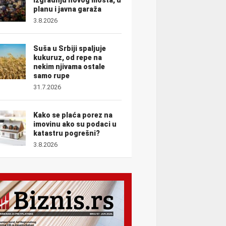
planu i javna garaža
3.8.2026
Suša u Srbiji spaljuje
kukuruz, od repe na
nekim njivama ostale
samo rupe
31.7.2026
Kako se plaća porez na
imovinu ako su podaci u
katastru pogrešni?
3.8.2026