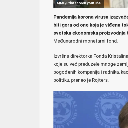
MMF/Printscreen youtube
Pandemija korona virusa izazvaće
biti gora od one koja je viđena to
svetska ekonomska proizvodnja t
Međunarodni monetarni fond.
Izvršna direktorka Fonda Kristalin
koje su već preduzele mnoge zemlj
pogođenih kompanija i radnika, kao
politiku, preneo je Rojters.