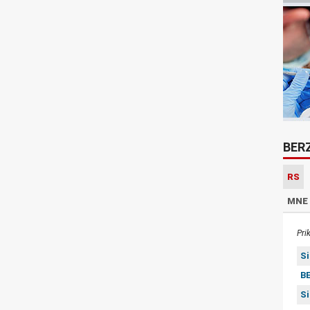
BER
RS
MNE
Pri
S
BE
S