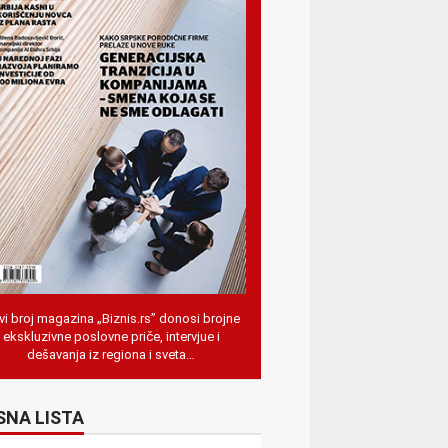
i broj magazina „Biznis.rs” donosi brojne
ekskluzivne poslovne priče, intervjue i
dešavanja iz regiona i sveta…
SNA LISTA