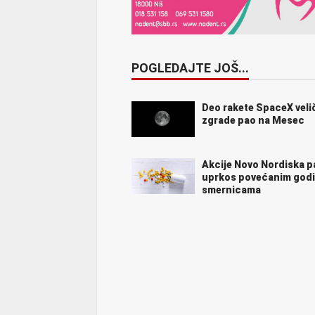
POGLEDAJTE JOŠ...
Deo rakete SpaceX veli
zgrade pao na Mesec
Akcije Novo Nordiska p
uprkos povećanim godi
smernicama