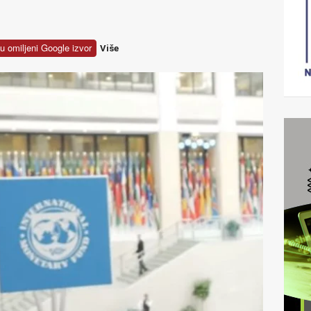
u omiljeni Google izvor
Više