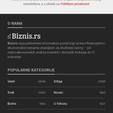
newslettera, a u skladu sa
Politikom privatnosti
.
O NAMA
Biznis.rs
je jedinstveni informativni portal koji se bavi finansijskim i
ekonomskim temama značajnim za društveni razvoj – od
makroekonomskih analiza svetskih i domaćih kretanja do IT
industrije.
POPULARNE KATEGORIJE
Vesti
Srbija
24958
23380
Svet
Novac
16302
9663
Biznis
U fokusu
9262
9221