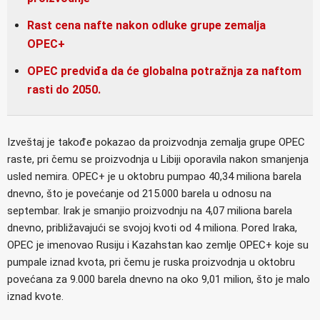
Rast cena nafte nakon odluke grupe zemalja
OPEC+
OPEC predviđa da će globalna potražnja za naftom
rasti do 2050.
Izveštaj je takođe pokazao da proizvodnja zemalja grupe OPEC
raste, pri čemu se proizvodnja u Libiji oporavila nakon smanjenja
usled nemira. OPEC+ je u oktobru pumpao 40,34 miliona barela
dnevno, što je povećanje od 215.000 barela u odnosu na
septembar. Irak je smanjio proizvodnju na 4,07 miliona barela
dnevno, približavajući se svojoj kvoti od 4 miliona. Pored Iraka,
OPEC je imenovao Rusiju i Kazahstan kao zemlje OPEC+ koje su
pumpale iznad kvota, pri čemu je ruska proizvodnja u oktobru
povećana za 9.000 barela dnevno na oko 9,01 milion, što je malo
iznad kvote.