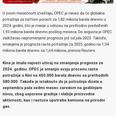
U svom mesečnom izveštaju, OPEC je naveo da će globalna
potražnja za naftom porasti za 1,82 miliona barela dnevno u
2024. godini, što je manje u odnosu na prethodno predviđenih
1,93 miliona barela dnevno prošlog meseca. Do avgusta je OPEC
zadržavao nepromenjene prognoze još od jula 2023. Takođe,
smanjena je prognoza rasta potražnje za 2025. godinu na 1,54
miliona barela dnevno sa 1,64 miliona, prenosi Reuters.
Kina je imala najveći uticaj na smanjenje prognoze za
2024. godinu. OPEC je smanjio svoju procenu rasta
potražnje u Kini na 450.000 barela dnevno sa prethodnih
580.000. Takođe je istaknuto da je potrošnja dizela u
septembru pala sedmi mesec zaredom na godišnjem
nivou, zbog usporene gradnje i slabije proizvodne
aktivnosti, kao i rastuće upotrebe kamiona na prirodni
gas.