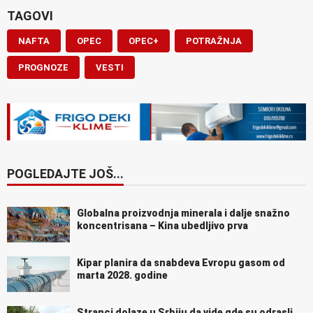
TAGOVI
NAFTA
OPEC
OPEC+
POTRAŽNJA
PROGNOZE
VESTI
POGLEDAJTE JOŠ...
Globalna proizvodnja minerala i dalje snažno
koncentrisana – Kina ubedljivo prva
Kipar planira da snabdeva Evropu gasom od
marta 2028. godine
Stranci dolaze u Srbiju da vide gde su odrasli