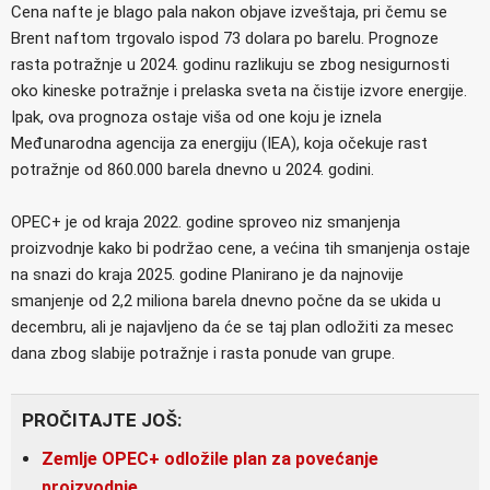
Cena nafte je blago pala nakon objave izveštaja, pri čemu se
Brent naftom trgovalo ispod 73 dolara po barelu. Prognoze
rasta potražnje u 2024. godinu razlikuju se zbog nesigurnosti
oko kineske potražnje i prelaska sveta na čistije izvore energije.
Ipak, ova prognoza ostaje viša od one koju je iznela
Međunarodna agencija za energiju (IEA), koja očekuje rast
potražnje od 860.000 barela dnevno u 2024. godini.
OPEC+ je od kraja 2022. godine sproveo niz smanjenja
proizvodnje kako bi podržao cene, a većina tih smanjenja ostaje
na snazi do kraja 2025. godine Planirano je da najnovije
smanjenje od 2,2 miliona barela dnevno počne da se ukida u
decembru, ali je najavljeno da će se taj plan odložiti za mesec
dana zbog slabije potražnje i rasta ponude van grupe.
PROČITAJTE JOŠ:
Zemlje OPEC+ odložile plan za povećanje
proizvodnje