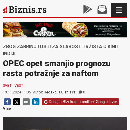
ZBOG ZABRINUTOSTI ZA SLABOST TRŽIŠTA U KINI I
INDIJI
OPEC opet smanjio prognozu
rasta potražnje za naftom
SVET
VESTI
13.11.2024 11:05
Autor:
Redakcija Biznis.rs
0
Dodajte Biznis.rs u omiljeni Google izvor
Više