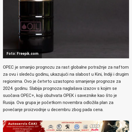
Foto: Freepik.com
OPEC je smanjio prognozu za rast globalne potražnje za naftom
za ovu i sledeću godinu, ukazujući na slabost u Kini, Indiji i drugim
regionima. Ovo je četvrto uzastopno smanjenje prognoze za
2024. godinu. Slabija prognoza naglašava izazov s kojim se
suočava OPEC+, koji obuhvata OPEK i saveznike kao što je
Rusija. Ova grupa je početkom novembra odložila plan za
povećanje proizvodnje u decembru zbog pada cena.