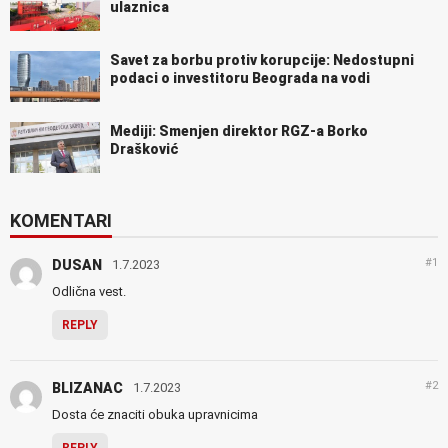
ulaznica
Savet za borbu protiv korupcije: Nedostupni
podaci o investitoru Beograda na vodi
Mediji: Smenjen direktor RGZ-a Borko
Drašković
KOMENTARI
#1
DUSAN
1.7.2023
Odlična vest.
REPLY
#2
BLIZANAC
1.7.2023
Dosta će znaciti obuka upravnicima
REPLY