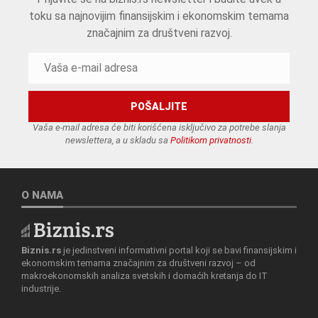
toku sa najnovijim finansijskim i ekonomskim temama
značajnim za društveni razvoj.
Vaša e-mail adresa će biti korišćena isključivo za potrebe slanja
newslettera, a u skladu sa
Politikom privatnosti
.
O NAMA
Biznis.rs
je jedinstveni informativni portal koji se bavi finansijskim i
ekonomskim temama značajnim za društveni razvoj – od
makroekonomskih analiza svetskih i domaćih kretanja do IT
industrije.