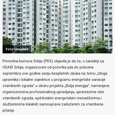
Foto: Unsplash
Privredna komora Srbije (PKS) objavila je da će, u saradnji sa
USAID Srbija, organizovati od početka jula do polovine
septembra ove godine seriju besplatnih obuka na temu „Uloga
upravnika i lokalne zajednice u programu energetske sanacije
stambenih zgrada“ u okviru projekta „Bolja energija“, namenjene
organizatorima profesionalnog upravljanja, upravnicima više
stambenih zgrada, opštinskim energetskim menadžerima i
službenicima lokalnih samouprava zaduženim za stambena
pitanja.