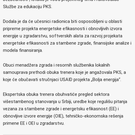
Službe za edukaciju PKS.
Dodala je da će učesnici radionica biti osposobljeni u oblasti
pripreme projekta energetske efikasnosti i obnovljivih izvora
energije u zgradarstvu, softverskih alata za razvoj projekata
energetske efikasnosti za stambene zgrade, finansijske analize i
modela finansiranja.
Obuci menadžera zgrada i resornih službenika lokalnih
samouprava prethodi obuka trenera koje je angažovala PKS, a
koje će obučavati stručnjaci USAID projekta „Bolja energija“.
Ekspertska obuka trenera obuhvatiće pregled sektora
višestambenog stanovanja u Srbiji, uredbe koje regulišu pitanja
vezana za stambene zgrade i energetsku efikasnost (EE) i
obnovljive izvore energije (OIE), tehničko-ekonomska rešenja
primene EE i OEI u zgradarstvu.