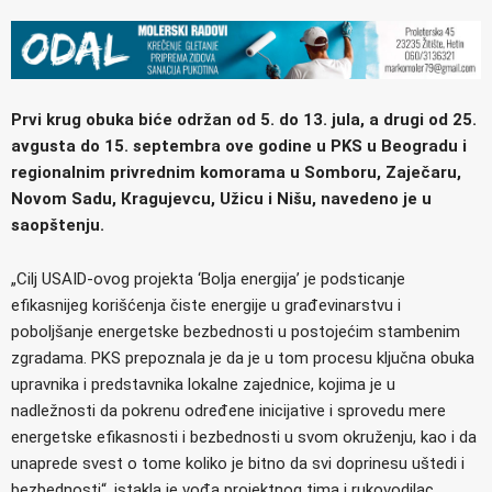
Prvi krug obuka biće održan od 5. do 13. jula, a drugi od 25.
avgusta do 15. septembra ove godine u PKS u Beogradu i
regionalnim privrednim komorama u Somboru, Zaječaru,
Novom Sadu, Кragujevcu, Užicu i Nišu, navedeno je u
saopštenju.
„Cilj USAID-ovog projekta ‘Bolja energija’ je podsticanje
efikasnijeg korišćenja čiste energije u građevinarstvu i
poboljšanje energetske bezbednosti u postojećim stambenim
zgradama. PKS prepoznala je da je u tom procesu ključna obuka
upravnika i predstavnika lokalne zajednice, kojima je u
nadležnosti da pokrenu određene inicijative i sprovedu mere
energetske efikasnosti i bezbednosti u svom okruženju, kao i da
unaprede svest o tome koliko je bitno da svi doprinesu uštedi i
bezbednosti“, istakla je vođa projektnog tima i rukovodilac