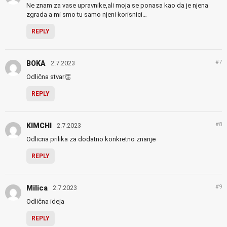
Ne znam za vase upravnike,ali moja se ponasa kao da je njena
zgrada a mi smo tu samo njeni korisnici…
REPLY
#7
BOKA
2.7.2023
Odlična stvar👏
REPLY
#8
KIMCHI
2.7.2023
Odlicna prilika za dodatno konkretno znanje
REPLY
#9
Milica
2.7.2023
Odlična ideja
REPLY