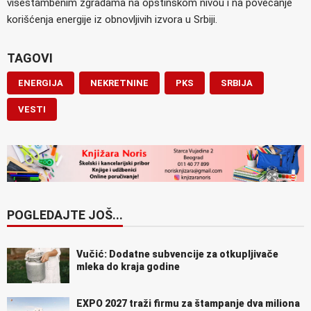
višestambenim zgradama na opštinskom nivou i na povećanje
korišćenja energije iz obnovljivih izvora u Srbiji.
TAGOVI
ENERGIJA
NEKRETNINE
PKS
SRBIJA
VESTI
POGLEDAJTE JOŠ...
Vučić: Dodatne subvencije za otkupljivače
mleka do kraja godine
EXPO 2027 traži firmu za štampanje dva miliona