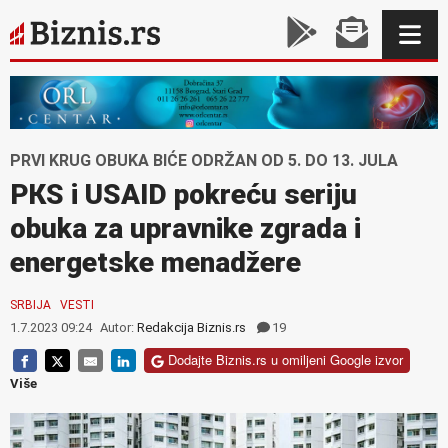
PRVI KRUG OBUKA BIĆE ODRŽAN OD 5. DO 13. JULA
PКS i USAID pokreću seriju
obuka za upravnike zgrada i
energetske menadžere
SRBIJA
VESTI
1.7.2023 09:24
Autor:
Redakcija Biznis.rs
19
Dodajte Biznis.rs u omiljeni Google izvor
Više