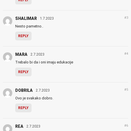
#3
SHALIMAR
1.7.2023
Nesto pametno..
REPLY
#4
MARA
2.7.2023
Trebalo bi da i oni imaju edukacije
REPLY
#5
DOBRILA
2.7.2023
Ovo je svakako dobro.
REPLY
#6
REA
2.7.2023