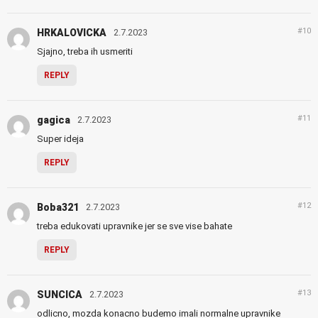
#10
HRKALOVICKA
2.7.2023
Sjajno, treba ih usmeriti
REPLY
#11
gagica
2.7.2023
Super ideja
REPLY
#12
Boba321
2.7.2023
treba edukovati upravnike jer se sve vise bahate
REPLY
#13
SUNCICA
2.7.2023
odlicno, mozda konacno budemo imali normalne upravnike