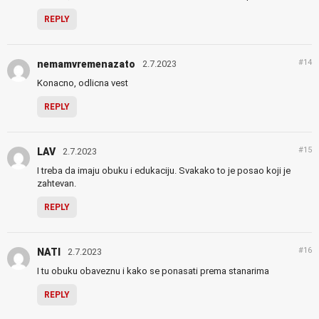
REPLY
#14
nemamvremenazato
2.7.2023
Konacno, odlicna vest
REPLY
#15
LAV
2.7.2023
I treba da imaju obuku i edukaciju. Svakako to je posao koji je
zahtevan.
REPLY
#16
NATI
2.7.2023
I tu obuku obaveznu i kako se ponasati prema stanarima
REPLY