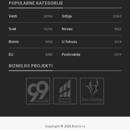
POPULARNE KATEGORIJE
Vesti
Srbija
24954
23363
Svet
Novac
16292
9662
Biznis
U fokusu
9258
9218
EU
Poslovanje
8280
6979
BIZNIS.RS PROJEKTI
Copyright © 2026 Biznis.rs