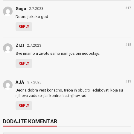
#17
Gaga
2.7.2023
Dobro je kako god
REPLY
#18
ŽIZI
2.7.2023
Sve imamo u životu samo nam još oni nedostaju.
REPLY
#19
AJA
3.7.2023
Jedna dobra vest konacno, treba ih obuciti i edukovati koja su
njihova zaduzenja i kontrolisati njihov rad
REPLY
DODAJTE KOMENTAR