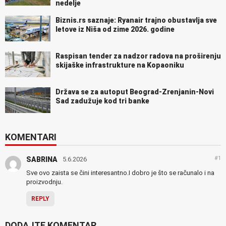
nedelje
Biznis.rs saznaje: Ryanair trajno obustavlja sve
letove iz Niša od zime 2026. godine
Raspisan tender za nadzor radova na proširenju
skijaške infrastrukture na Kopaoniku
Država se za autoput Beograd-Zrenjanin-Novi
Sad zadužuje kod tri banke
KOMENTARI
#1
SABRINA
5.6.2026
Sve ovo zaista se čini interesantno.I dobro je što se računalo i na
proizvodnju.
REPLY
DODAJTE KOMENTAR