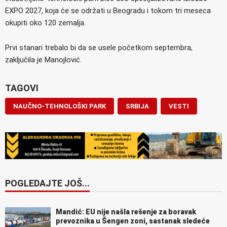
EXPO 2027, koja će se održati u Beogradu i tokom tri meseca
okupiti oko 120 zemalja.
Prvi stanari trebalo bi da se usele početkom septembra,
zaključila je Manojlović.
TAGOVI
NAUČNO-TEHNOLOŠKI PARK
SRBIJA
VESTI
POGLEDAJTE JOŠ...
Mandić: EU nije našla rešenje za boravak
prevoznika u Šengen zoni, sastanak sledeće