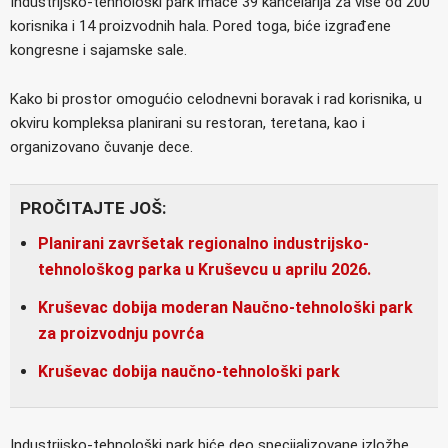
Industrijsko-tehnološki park imaće 39 kancelarija za više od 200
korisnika i 14 proizvodnih hala. Pored toga, biće izgrađene
kongresne i sajamske sale.
Kako bi prostor omogućio celodnevni boravak i rad korisnika, u
okviru kompleksa planirani su restoran, teretana, kao i
organizovano čuvanje dece.
PROČITAJTE JOŠ:
Planirani završetak regionalno industrijsko-
tehnološkog parka u Kruševcu u aprilu 2026.
Kruševac dobija moderan Naučno-tehnološki park
za proizvodnju povrća
Kruševac dobija naučno-tehnološki park
Industrijsko-tehnološki park biće deo specijalizovane izložbe