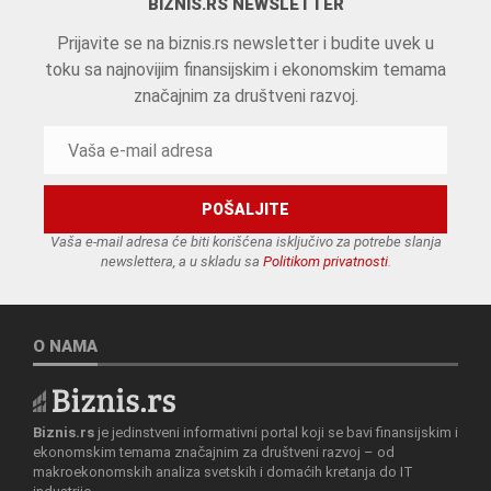
BIZNIS.RS NEWSLETTER
Prijavite se na biznis.rs newsletter i budite uvek u
toku sa najnovijim finansijskim i ekonomskim temama
značajnim za društveni razvoj.
Vaša e-mail adresa će biti korišćena isključivo za potrebe slanja
newslettera, a u skladu sa
Politikom privatnosti
.
O NAMA
Biznis.rs
je jedinstveni informativni portal koji se bavi finansijskim i
ekonomskim temama značajnim za društveni razvoj – od
makroekonomskih analiza svetskih i domaćih kretanja do IT