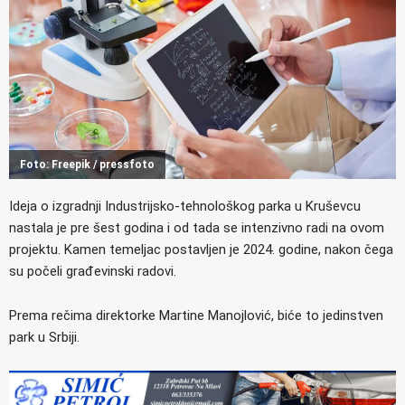
Foto: Freepik / pressfoto
Ideja o izgradnji Industrijsko-tehnološkog parka u Kruševcu
nastala je pre šest godina i od tada se intenzivno radi na ovom
projektu. Kamen temeljac postavljen je 2024. godine, nakon čega
su počeli građevinski radovi.
Prema rečima direktorke Martine Manojlović, biće to jedinstven
park u Srbiji.