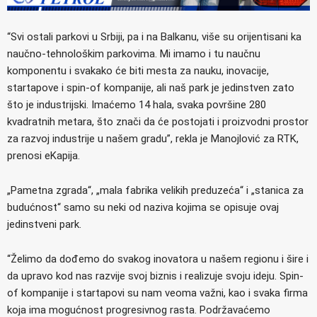
“Svi ostali parkovi u Srbiji, pa i na Balkanu, više su orijentisani ka
naučno-tehnološkim parkovima. Mi imamo i tu naučnu
komponentu i svakako će biti mesta za nauku, inovacije,
startapove i spin-of kompanije, ali naš park je jedinstven zato
što je industrijski. Imaćemo 14 hala, svaka površine 280
kvadratnih metara, što znači da će postojati i proizvodni prostor
za razvoj industrije u našem gradu”, rekla je Manojlović za RTK,
prenosi eKapija.
„Pametna zgrada“, „mala fabrika velikih preduzeća“ i „stanica za
budućnost“ samo su neki od naziva kojima se opisuje ovaj
jedinstveni park.
“Želimo da dođemo do svakog inovatora u našem regionu i šire i
da upravo kod nas razvije svoj biznis i realizuje svoju ideju. Spin-
of kompanije i startapovi su nam veoma važni, kao i svaka firma
koja ima mogućnost progresivnog rasta. Podržavaćemo