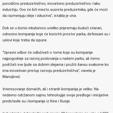
porodično preduzetništvo, inovativno preduzetništvo i laku
industriju. Ovo će biti mesto susreta preduzetnika, gde će moći
da razmenjuju ideje i iskustva”, istakla je ona.
Dok se u biznis inkubatoru uveliko pripremaju budući stanari,
odnosno kompanije koje će koristiti prostor parka, definisani su i
uslovi koje treba da ispune.
“Upravni odbor će odlučivati o tome koje su kompanije
najpogodnije za razvoj poslovanja u našem parku, ali ćemo
podržati sve ljude sa dobrim idejama i pružiti šansu svakome ko
ima inovativan pristup razvoju preduzetništva”, navela je
Manojlović.
Interesovanje domaćih, ali i stranih kompanija je veliko. Na
nedavno održanom sajmu tehnologije svoje predloge i inicijative
predstavile su i kompanije iz Kine i Rusije.