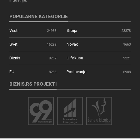
industrije.
POPULARNE KATEGORIJE
Vesti
Srbija
24958
23378
Svet
Novac
16299
9663
Biznis
U fokusu
9262
9221
EU
Poslovanje
8285
6988
BIZNIS.RS PROJEKTI