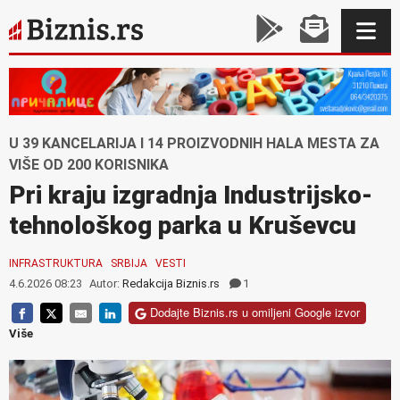
U 39 KANCELARIJA I 14 PROIZVODNIH HALA MESTA ZA
VIŠE OD 200 KORISNIKA
Pri kraju izgradnja Industrijsko-
tehnološkog parka u Kruševcu
INFRASTRUKTURA
SRBIJA
VESTI
4.6.2026 08:23
Autor:
Redakcija Biznis.rs
1
Dodajte Biznis.rs u omiljeni Google izvor
Više