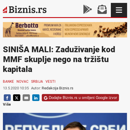
SINIŠA MALI: Zaduživanje kod
MMF skuplje nego na tržištu
kapitala
BANKE
NOVAC
SRBIJA
VESTI
13.5.2020 10:35
Autor:
Redakcija Biznis.rs
Dodajte Biznis.rs u omiljeni Google izvor
Više