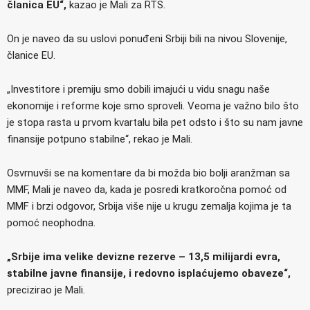
članica EU“,
kazao je Mali za RTS.
On je naveo da su uslovi ponuđeni Srbiji bili na nivou Slovenije,
članice EU.
„Investitore i premiju smo dobili imajući u vidu snagu naše
ekonomije i reforme koje smo sproveli. Veoma je važno bilo što
je stopa rasta u prvom kvartalu bila pet odsto i što su nam javne
finansije potpuno stabilne“, rekao je Mali.
Osvrnuvši se na komentare da bi možda bio bolji aranžman sa
MMF, Mali je naveo da, kada je posredi kratkoročna pomoć od
MMF i brzi odgovor, Srbija više nije u krugu zemalja kojima je ta
pomoć neophodna.
„Srbije ima velike devizne rezerve – 13,5 milijardi evra,
stabilne javne finansije, i redovno isplaćujemo obaveze“,
precizirao je Mali.