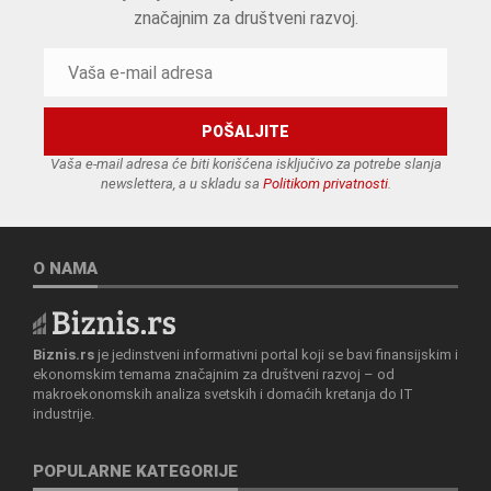
značajnim za društveni razvoj.
Vaša e-mail adresa će biti korišćena isključivo za potrebe slanja
newslettera, a u skladu sa
Politikom privatnosti
.
O NAMA
Biznis.rs
je jedinstveni informativni portal koji se bavi finansijskim i
ekonomskim temama značajnim za društveni razvoj – od
makroekonomskih analiza svetskih i domaćih kretanja do IT
industrije.
POPULARNE KATEGORIJE