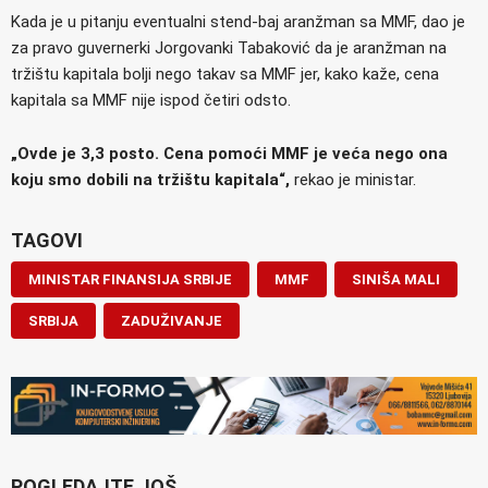
Kada je u pitanju eventualni stend-baj aranžman sa MMF, dao je
za pravo guvernerki Jorgovanki Tabaković da je aranžman na
tržištu kapitala bolji nego takav sa MMF jer, kako kaže, cena
kapitala sa MMF nije ispod četiri odsto.
„Ovde je 3,3 posto. Cena pomoći MMF je veća nego ona
koju smo dobili na tržištu kapitala“,
rekao je ministar.
TAGOVI
MINISTAR FINANSIJA SRBIJE
MMF
SINIŠA MALI
SRBIJA
ZADUŽIVANJE
POGLEDAJTE JOŠ...