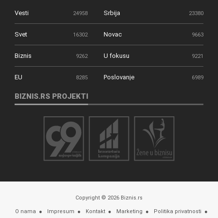
Vesti
Srbija
24958
23380
Svet
Novac
16302
9663
Biznis
U fokusu
9262
9221
EU
Poslovanje
8285
6989
BIZNIS.RS PROJEKTI
Copyright © 2026 Biznis.rs
O nama
Impresum
Kontakt
Marketing
Politika privatnosti