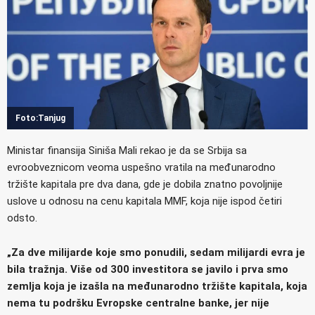
Foto:Tanjug
Ministar finansija Siniša Mali rekao je da se Srbija sa
evroobveznicom veoma uspešno vratila na međunarodno
tržište kapitala pre dva dana, gde je dobila znatno povoljnije
uslove u odnosu na cenu kapitala MMF, koja nije ispod četiri
odsto.
„Za dve milijarde koje smo ponudili, sedam milijardi evra je
bila tražnja. Više od 300 investitora se javilo i prva smo
zemlja koja je izašla na međunarodno tržište kapitala, koja
nema tu podršku Evropske centralne banke, jer nije