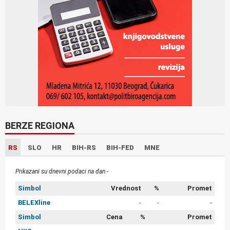
BERZE REGIONA
RS
SLO
HR
BIH-RS
BIH-FED
MNE
Prikazani su dnevni podaci na dan -
Simbol
Vrednost
%
Promet
BELEXline
-
-
-
Simbol
Cena
%
Promet