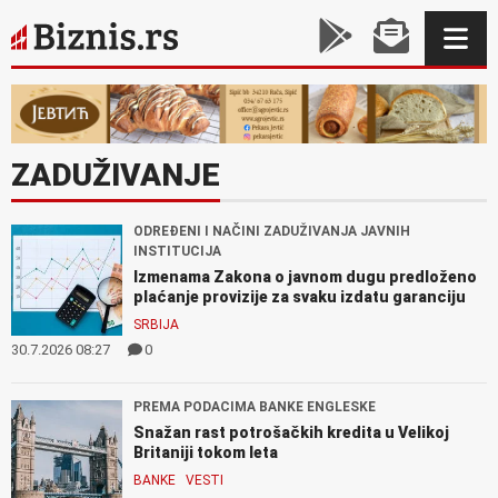
ZADUŽIVANJE
ODREĐENI I NAČINI ZADUŽIVANJA JAVNIH
INSTITUCIJA
Izmenama Zakona o javnom dugu predloženo
plaćanje provizije za svaku izdatu garanciju
SRBIJA
30.7.2026 08:27
0
PREMA PODACIMA BANKE ENGLESKE
Snažan rast potrošačkih kredita u Velikoj
Britaniji tokom leta
BANKE
VESTI