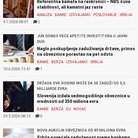
Referentna kamata na raskrsnici – NBS čuva
stabilnost, ali kamatni jaz raste
ANALIZA
BANKE
IZDVAJAMO
POSLOVANJE
SRBIJA
9.7.2026 08:01
2
JUN DONEO VEĆE APETITE INVESTITORA U JAVNI
DUG
Naglo poskupljenje zaduživanja države, prinos
na obveznice porastao na pet odsto
BANKE
BERZA
IZDVAJAMO
SRBIJA
10.6.2026 13:41
1
DRŽAVA OVE GODINE MOŽE DA SE ZADUŽI DO 5,3
MILIJARDE EVRA
Slovenija izdala sedmogodišnje obveznice u
vrednosti od 350 miliona evra
BANKE
BERZA
EU
NOVAC
29.5.2026 08:13
0
NOVA AUKCIJA OBVEZNICA OD 85 MILIONA EVRA
Srbija povećala zaduženost prema bankama