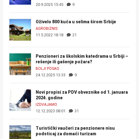
20.9.2025 15:45
9
Oživelo 800 kuća u selima širom Srbije
AGROBIZNIS
11.5.2022 18:18
21
Penzioneri za školskim katedrama u Srbiji –
rešenje ili gašenje požara?
BOLJI POSAO
24.12.2025 13:33
9
Novi propisi za PDV obveznike od 1. januara
2024. godine
IZDVAJAMO
12.12.2023 08:01
31
Turistički vaučeri za penzionere nisu
podsticaj za domaći turizam