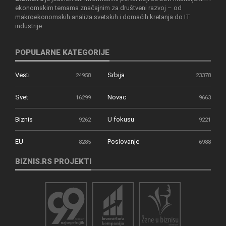
ekonomskim temama značajnim za društveni razvoj – od
makroekonomskih analiza svetskih i domaćih kretanja do IT
industrije.
POPULARNE KATEGORIJE
Vesti
Srbija
24958
23378
Svet
Novac
16299
9663
Biznis
U fokusu
9262
9221
EU
Poslovanje
8285
6988
BIZNIS.RS PROJEKTI