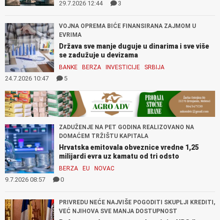
29.7.2026 12:44
3
VOJNA OPREMA BIĆE FINANSIRANA ZAJMOM U
EVRIMA
Država sve manje duguje u dinarima i sve više
se zadužuje u devizama
BANKE
BERZA
INVESTICIJE
SRBIJA
24.7.2026 10:47
5
ZADUŽENJE NA PET GODINA REALIZOVANO NA
DOMAĆEM TRŽIŠTU KAPITALA
Hrvatska emitovala obveznice vredne 1,25
milijardi evra uz kamatu od tri odsto
BERZA
EU
NOVAC
9.7.2026 08:57
0
PRIVREDU NEĆE NAJVIŠE POGODITI SKUPLJI KREDITI,
VEĆ NJIHOVA SVE MANJA DOSTUPNOST