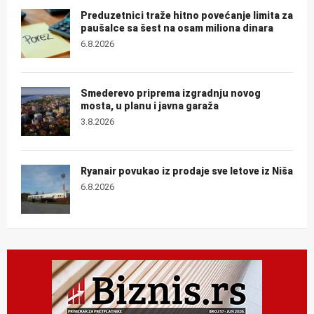
Preduzetnici traže hitno povećanje limita za
paušalce sa šest na osam miliona dinara
6.8.2026
Smederevo priprema izgradnju novog
mosta, u planu i javna garaža
3.8.2026
Ryanair povukao iz prodaje sve letove iz Niša
6.8.2026