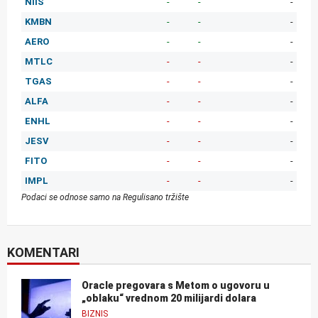
NIIS
-
-
-
KMBN
-
-
-
AERO
-
-
-
MTLC
-
-
-
TGAS
-
-
-
ALFA
-
-
-
ENHL
-
-
-
JESV
-
-
-
FITO
-
-
-
IMPL
-
-
-
Podaci se odnose samo na Regulisano tržište
KOMENTARI
Oracle pregovara s Metom o ugovoru u
„oblaku“ vrednom 20 milijardi dolara
BIZNIS