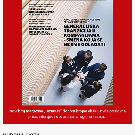
Novi broj magazina „Biznis.rs” donosi brojne ekskluzivne poslovne
priče, intervjue i dešavanja iz regiona i sveta…