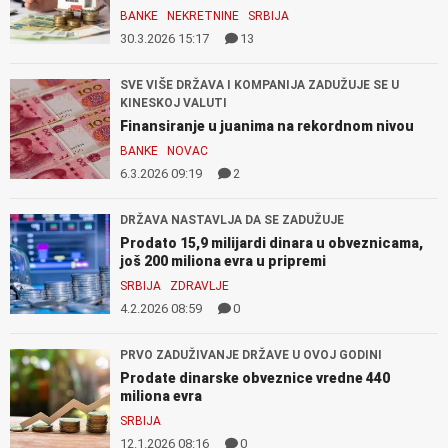
BANKE
NEKRETNINE
SRBIJA
30.3.2026 15:17
13
SVE VIŠE DRŽAVA I KOMPANIJA ZADUŽUJE SE U
KINESKOJ VALUTI
Finansiranje u juanima na rekordnom nivou
BANKE
NOVAC
6.3.2026 09:19
2
DRŽAVA NASTAVLJA DA SE ZADUŽUJE
Prodato 15,9 milijardi dinara u obveznicama,
još 200 miliona evra u pripremi
SRBIJA
ZDRAVLJE
4.2.2026 08:59
0
PRVO ZADUŽIVANJE DRŽAVE U OVOJ GODINI
Prodate dinarske obveznice vredne 440
miliona evra
SRBIJA
12.1.2026 08:16
0