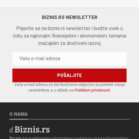
BIZNIS.RS NEWSLETTER
Prijavite se na biznis.rs newsletter i budite uvek u
toku sa najnovijim finansijskim i ekonomskim temama
značajnim za društveni razvoj.
Vaša e-mail adresa će biti korišćena isključivo za potrebe slanja
newslettera, a u skladu sa
Politikom privatnosti
.
O NAMA
Biznis.rs
je jedinstveni informativni portal koji se bavi finansijskim i