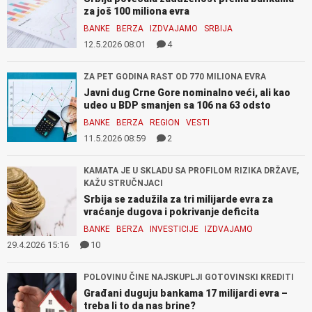
za još 100 miliona evra
BANKE
BERZA
IZDVAJAMO
SRBIJA
12.5.2026 08:01
4
ZA PET GODINA RAST OD 770 MILIONA EVRA
Javni dug Crne Gore nominalno veći, ali kao
udeo u BDP smanjen sa 106 na 63 odsto
BANKE
BERZA
REGION
VESTI
11.5.2026 08:59
2
KAMATA JE U SKLADU SA PROFILOM RIZIKA DRŽAVE,
KAŽU STRUČNJACI
Srbija se zadužila za tri milijarde evra za
vraćanje dugova i pokrivanje deficita
BANKE
BERZA
INVESTICIJE
IZDVAJAMO
29.4.2026 15:16
10
POLOVINU ČINE NAJSKUPLJI GOTOVINSKI KREDITI
Građani duguju bankama 17 milijardi evra –
treba li to da nas brine?