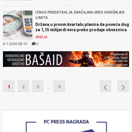
IZNOS PREDSTAVLJA ZNAČAJAN UDEO GODIŠNJEG
LIMITA
Država u prvom kvartalu planira da poveća dug
za 1,15 milijardi evra preko prodaje obveznica
SRBIJA
6.1.2026 08:16
0
1
2
3
…
9