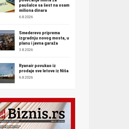
paušalce sa šest na osam
miliona dinara
6.8.2026
Smederevo priprema
izgradnju novog mosta, u
planu i javna garaža
3.8.2026
Ryanair povukao iz
prodaje sve letove iz Niša
6.8.2026