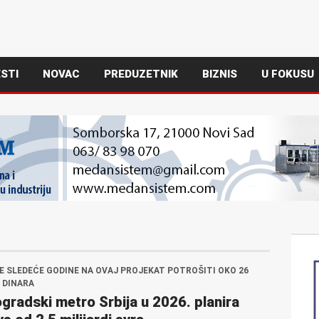
STI
NOVAC
PREDUZETNIK
BIZNIS
U FOKUSU
E SLEDEĆE GODINE NA OVAJ PROJEKAT POTROŠITI OKO 26
I DINARA
gradski metro Srbija u 2026. planira