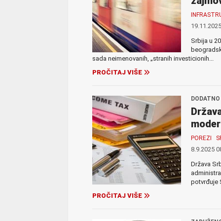
zajmov
INFRASTR
19.11.2025
Srbija u 2
beogradsko
sada neimenovanih, „stranih investicionih...
PROČITAJ VIŠE
DODATNO 
Država
modern
POREZI
S
8.9.2025 0
Država Srb
administra
potvrđuje 
PROČITAJ VIŠE