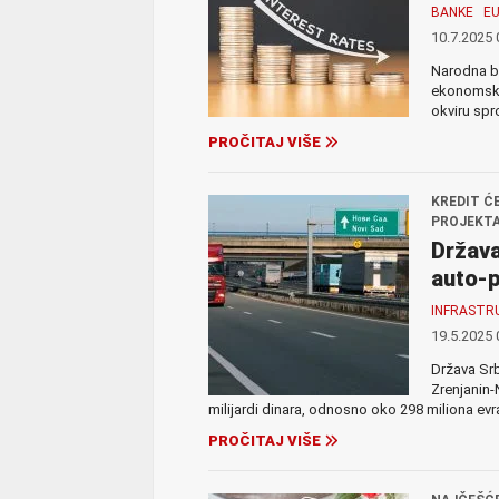
BANKE
E
10.7.2025 
Narodna b
ekonomska 
okviru spr
PROČITAJ VIŠE
KREDIT Ć
PROJEKT
Država
auto-p
INFRASTR
19.5.2025 
Država Srb
Zrenjanin-
milijardi dinara, odnosno oko 298 miliona evr
PROČITAJ VIŠE