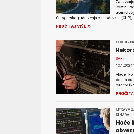
Zaduženje 
kontinuira
akumulacij
Crnogorskog udruženja poslodavaca (CUP),..
PROČITAJ VIŠE
POVOLJNA
Rekord
SVET
10.1.2024 
Vlade i ko
dolara dug
pad troško
PROČITA
UPRAVA Z
DINARA
Hoće l
obvezn