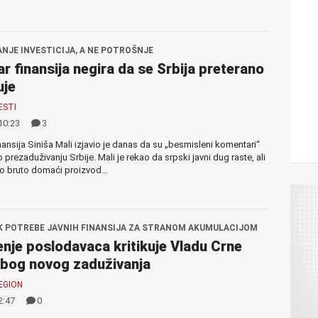
ANJE INVESTICIJA, A NE POTROŠNJE
ar finansija negira da se Srbija preterano
uje
ESTI
10:23
3
inansija Siniša Mali izjavio je danas da su „besmisleni komentari“
 prezaduživanju Srbije. Mali je rekao da srpski javni dug raste, ali
 bruto domaći proizvod...
 POTREBE JAVNIH FINANSIJA ZA STRANOM AKUMULACIJOM
nje poslodavaca kritikuje Vladu Crne
bog novog zaduživanja
EGION
2:47
0