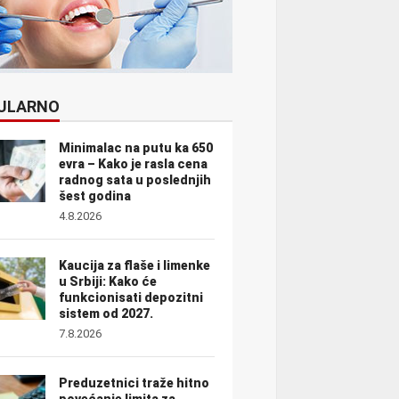
ULARNO
Minimalac na putu ka 650
evra – Kako je rasla cena
radnog sata u poslednjih
šest godina
4.8.2026
Kaucija za flaše i limenke
u Srbiji: Kako će
funkcionisati depozitni
sistem od 2027.
7.8.2026
Preduzetnici traže hitno
povećanje limita za