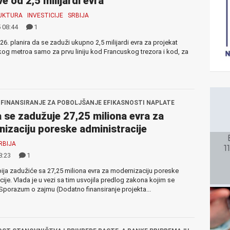
e od 2,5 milijardi evra
UKTURA
INVESTICIJE
SRBIJA
 08:44
1
026. planira da se zaduži ukupno 2,5 milijardi evra za projekat
g metroa samo za prvu liniju kod Francuskog trezora i kod, za
FINANSIRANJE ZA POBOLJŠANJE EFIKASNOSTI NAPLATE
 se zadužuje 27,25 miliona evra za
izaciju poreske administracije
RBIJA
8:23
1
ija zadužiće sa 27,25 miliona evra za modernizaciju poreske
cije. Vlada je u vezi sa tim usvojila predlog zakona kojim se
Sporazum o zajmu (Dodatno finansiranje projekta...