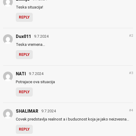
Teska situacija!
REPLY
#2
Dux011
9.7.2024
Teska vremena…
REPLY
#3
NATI
9.7.2024
Potrajace ova situacija
REPLY
#4
SHALIMAR
9.7.2024
Covek predstavlja realnost a i buducnost koja je jako neizvesna…
REPLY