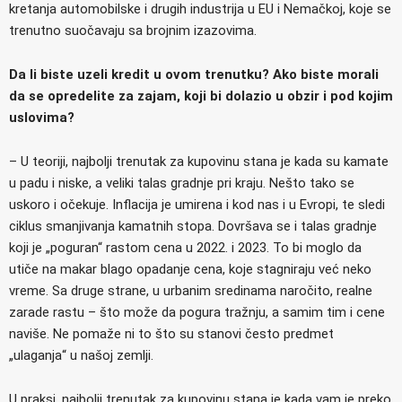
kretanja automobilske i drugih industrija u EU i Nemačkoj, koje se
trenutno suočavaju sa brojnim izazovima.
Da li biste uzeli kredit u ovom trenutku? Ako biste morali
da se opredelite za zajam, koji bi dolazio u obzir i pod kojim
uslovima?
– U teoriji, najbolji trenutak za kupovinu stana je kada su kamate
u padu i niske, a veliki talas gradnje pri kraju. Nešto tako se
uskoro i očekuje. Inflacija je umirena i kod nas i u Evropi, te sledi
ciklus smanjivanja kamatnih stopa. Dovršava se i talas gradnje
koji je „poguran“ rastom cena u 2022. i 2023. To bi moglo da
utiče na makar blago opadanje cena, koje stagniraju već neko
vreme. Sa druge strane, u urbanim sredinama naročito, realne
zarade rastu – što može da pogura tražnju, a samim tim i cene
naviše. Ne pomaže ni to što su stanovi često predmet
„ulaganja“ u našoj zemlji.
U praksi, najbolji trenutak za kupovinu stana je kada vam je preko