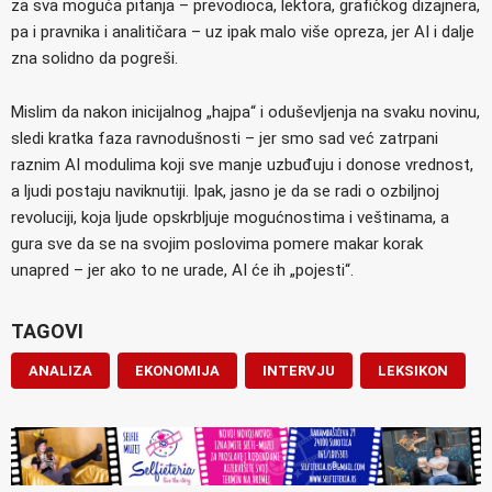
za sva moguća pitanja – prevodioca, lektora, grafičkog dizajnera,
pa i pravnika i analitičara – uz ipak malo više opreza, jer AI i dalje
zna solidno da pogreši.
Mislim da nakon inicijalnog „hajpa“ i oduševljenja na svaku novinu,
sledi kratka faza ravnodušnosti – jer smo sad već zatrpani
raznim AI modulima koji sve manje uzbuđuju i donose vrednost,
a ljudi postaju naviknutiji. Ipak, jasno je da se radi o ozbiljnoj
revoluciji, koja ljude opskrbljuje mogućnostima i veštinama, a
gura sve da se na svojim poslovima pomere makar korak
unapred – jer ako to ne urade, AI će ih „pojesti“.
TAGOVI
ANALIZA
EKONOMIJA
INTERVJU
LEKSIKON