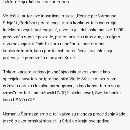
faktore koji utiču na konkurentnost.
Vodeći je autor dve inovativne studije „Realne performanse
Srbije“ i „Podrška i podsticanje rasta konkurentnih industrija –
Indeks razvojnih potencijala“, a vodio je i dubinske analize 1.000
preduzeća srpske privrede, putem anketa i intervjua, sa ciljem
razumevanja kritičnih faktora uspešnosti performansi i
konkurentnosti, kao i postojećih ograničenja koja blokiraju
potencijale preduzeća u privredi Srbije.
Tokom karijere stekao je značajno iskustvo i znanje kao
specijalni savetnik potpredsednika Vlade Srbije i ministra za
državnu upravu i lokalnu samoupravu, a kao konsultanta su ga,
između ostalih, angažovali UNDP, Fiskalni savet, Svetka banka,
kao i USAID i GIZ.
Nemanju Šormaza smo pitali kakva su njegova predviđanja kada
je reč o ekonomskoj situaciji u Srbiji do kraja ove godine.