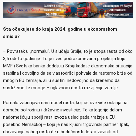
Šta očekujete do kraja 2024. godine u ekonomskom
smislu?
– Povratak u „normalu“. U slučaju Srbije, to je stopa rasta od oko
3,5 odsto godišnje. To je i već podrazumevana projekcija koju
MMF i Svetska banka dodeljuju Srbiji kada je ekonomska situacija
stabilna i dovoljno da se vlastodršci pohvale da rastemo brže od
mnogih EU zemalja, ali u suštini nedovoljno da krenemo da
sustižemo te mnoge – uglavnom dosta razvijenije zemlje.
Pomalo zabrinjava naš model rasta, koji se sve više oslanja na
domaću potrošnju i državne investicije. Te kategorije delom
nadomešćuju sporiji rast izvoza usled pada tražnje u EU,
posebno Nemačkoj – koja je naš ključni trgovinski partner. Ipak,
ubrzavanje našeg rasta će u budućnosti dosta zavisiti od