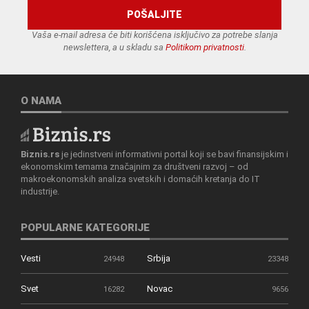
Vaša e-mail adresa će biti korišćena isključivo za potrebe slanja
newslettera, a u skladu sa
Politikom privatnosti
.
O NAMA
Biznis.rs
je jedinstveni informativni portal koji se bavi finansijskim i
ekonomskim temama značajnim za društveni razvoj – od
makroekonomskih analiza svetskih i domaćih kretanja do IT
industrije.
POPULARNE KATEGORIJE
Vesti
Srbija
24948
23348
Svet
Novac
16282
9656