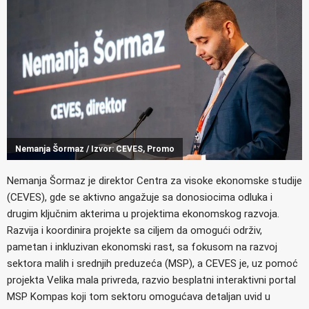
Nemanja Šormaz / Izvor: CEVES, Promo
Nemanja Šormaz je direktor Centra za visoke ekonomske studije
(CEVES), gde se aktivno angažuje sa donosiocima odluka i
drugim ključnim akterima u projektima ekonomskog razvoja.
Razvija i koordinira projekte sa ciljem da omogući održiv,
pametan i inkluzivan ekonomski rast, sa fokusom na razvoj
sektora malih i srednjih preduzeća (MSP), a CEVES je, uz pomoć
projekta Velika mala privreda, razvio besplatni interaktivni portal
MSP Kompas koji tom sektoru omogućava detaljan uvid u