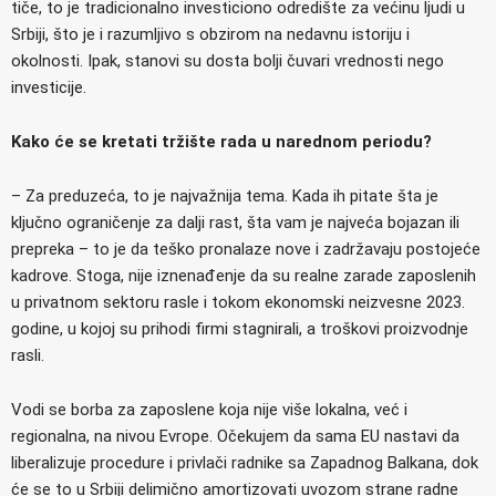
tiče, to je tradicionalno investiciono odredište za većinu ljudi u
Srbiji, što je i razumljivo s obzirom na nedavnu istoriju i
okolnosti. Ipak, stanovi su dosta bolji čuvari vrednosti nego
investicije.
Kako će se kretati tržište rada u narednom periodu?
– Za preduzeća, to je najvažnija tema. Kada ih pitate šta je
ključno ograničenje za dalji rast, šta vam je najveća bojazan ili
prepreka – to je da teško pronalaze nove i zadržavaju postojeće
kadrove. Stoga, nije iznenađenje da su realne zarade zaposlenih
u privatnom sektoru rasle i tokom ekonomski neizvesne 2023.
godine, u kojoj su prihodi firmi stagnirali, a troškovi proizvodnje
rasli.
Vodi se borba za zaposlene koja nije više lokalna, već i
regionalna, na nivou Evrope. Očekujem da sama EU nastavi da
liberalizuje procedure i privlači radnike sa Zapadnog Balkana, dok
će se to u Srbiji delimično amortizovati uvozom strane radne