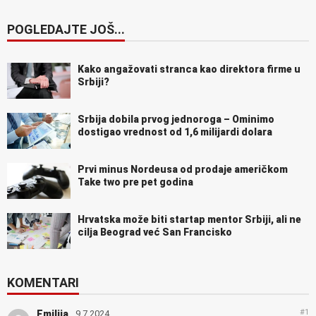
POGLEDAJTE JOŠ...
Kako angažovati stranca kao direktora firme u
Srbiji?
Srbija dobila prvog jednoroga – Ominimo
dostigao vrednost od 1,6 milijardi dolara
Prvi minus Nordeusa od prodaje američkom
Take two pre pet godina
Hrvatska može biti startap mentor Srbiji, ali ne
cilja Beograd već San Francisko
KOMENTARI
#1
Emilija
9.7.2024