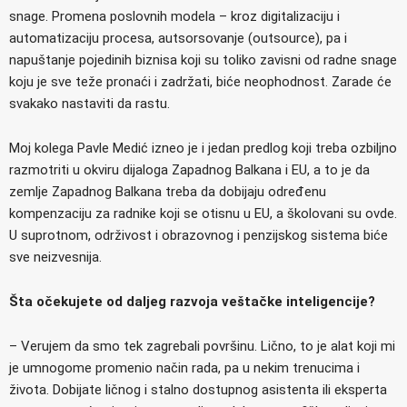
snage. Promena poslovnih modela – kroz digitalizaciju i
automatizaciju procesa, autsorsovanje (outsource), pa i
napuštanje pojedinih biznisa koji su toliko zavisni od radne snage
koju je sve teže pronaći i zadržati, biće neophodnost. Zarade će
svakako nastaviti da rastu.
Moj kolega Pavle Medić izneo je i jedan predlog koji treba ozbiljno
razmotriti u okviru dijaloga Zapadnog Balkana i EU, a to je da
zemlje Zapadnog Balkana treba da dobijaju određenu
kompenzaciju za radnike koji se otisnu u EU, a školovani su ovde.
U suprotnom, održivost i obrazovnog i penzijskog sistema biće
sve neizvesnija.
Šta očekujete od daljeg razvoja veštačke inteligencije?
– Verujem da smo tek zagrebali površinu. Lično, to je alat koji mi
je umnogome promenio način rada, pa u nekim trenucima i
života. Dobijate ličnog i stalno dostupnog asistenta ili eksperta