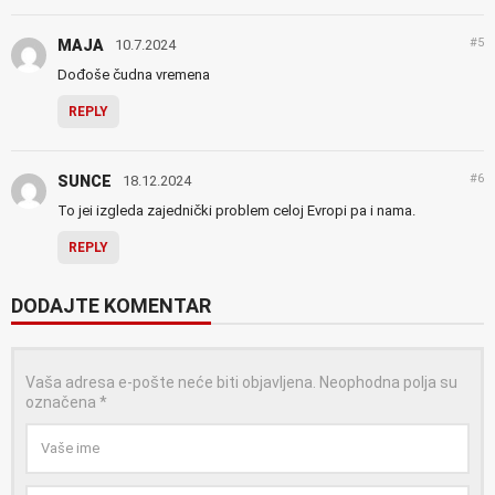
#5
MAJA
10.7.2024
Dođoše čudna vremena
REPLY
#6
SUNCE
18.12.2024
To jei izgleda zajednički problem celoj Evropi pa i nama.
REPLY
DODAJTE KOMENTAR
Vaša adresa e-pošte neće biti objavljena.
Neophodna polja su
označena
*