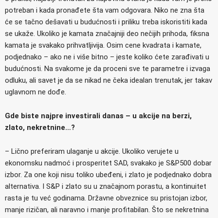
potreban i kada pronađete šta vam odgovara. Niko ne zna šta
će se tačno dešavati u budućnosti i priliku treba iskoristiti kada
se ukaže. Ukoliko je kamata značajniji deo nečijih prihoda, fiksna
kamata je svakako prihvatljivija. Osim cene kvadrata i kamate,
podjednako – ako ne i više bitno – jeste koliko ćete zarađivati u
budućnosti. Na svakome je da proceni sve te parametre i izvaga
odluku, ali savet je da se nikad ne čeka idealan trenutak, jer takav
uglavnom ne dođe.
Gde biste najpre investirali danas – u akcije na berzi,
zlato, nekretnine…?
– Lično preferiram ulaganje u akcije. Ukoliko verujete u
ekonomsku nadmoć i prosperitet SAD, svakako je S&P500 dobar
izbor. Za one koji nisu toliko ubeđeni, i zlato je podjednako dobra
alternativa. I S&P i zlato su u značajnom porastu, a kontinuitet
rasta je tu već godinama. Državne obveznice su pristojan izbor,
manje rizičan, ali naravno i manje profitabilan. Što se nekretnina