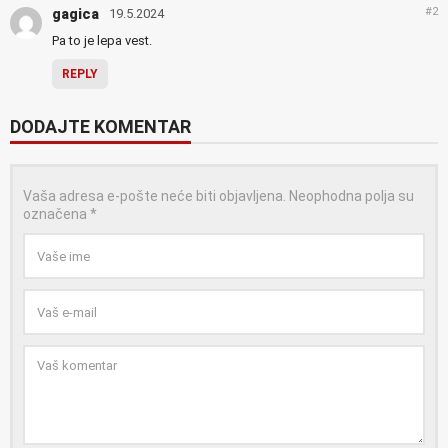
#2
gagica
19.5.2024
Pa to je lepa vest.
REPLY
DODAJTE KOMENTAR
Vaša adresa e-pošte neće biti objavljena.
Neophodna polja su
označena
*