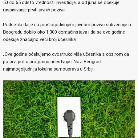
50 do 65 odsto vrednosti investicije, a od juna se očekuje
raspisivanje prvih javnih poziva.
Podsetila da je na prošlogodišnjem javnom pozivu subvencije u
Beogradu dobilo oko 1.300 domaćinstava i da se ove godine
očekuje značajno veći broj učesnika.
„Ove godine očekujemo dvostruko više učesnika s obzirom da
po prvi put u programu učestvuje i Novi Beograd,
najmnogoljudnija lokalna samouprava u Srbiji.