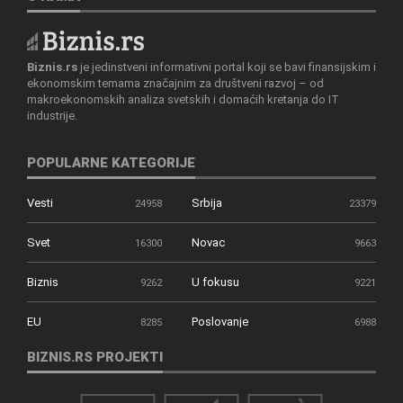
Biznis.rs
je jedinstveni informativni portal koji se bavi finansijskim i
ekonomskim temama značajnim za društveni razvoj – od
makroekonomskih analiza svetskih i domaćih kretanja do IT
industrije.
POPULARNE KATEGORIJE
Vesti
Srbija
24958
23379
Svet
Novac
16300
9663
Biznis
U fokusu
9262
9221
EU
Poslovanje
8285
6988
BIZNIS.RS PROJEKTI