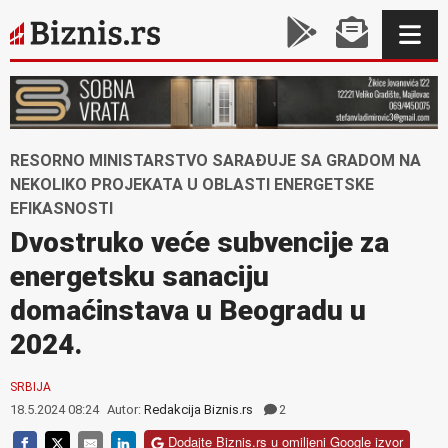
RESORNO MINISTARSTVO SARAĐUJE SA GRADOM NA
NEKOLIKO PROJEKATA U OBLASTI ENERGETSKE
EFIKASNOSTI
Dvostruko veće subvencije za
energetsku sanaciju
domaćinstava u Beogradu u
2024.
SRBIJA
18.5.2024 08:24
Autor:
Redakcija Biznis.rs
2
Dodajte Biznis.rs u omiljeni Google izvor