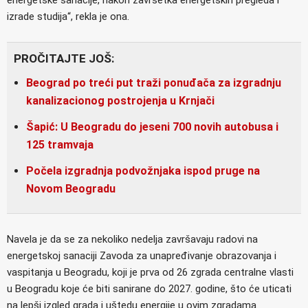
izrade studija“, rekla je ona.
PROČITAJTE JOŠ:
Beograd po treći put traži ponuđača za izgradnju
kanalizacionog postrojenja u Krnjači
Šapić: U Beogradu do jeseni 700 novih autobusa i
125 tramvaja
Počela izgradnja podvožnjaka ispod pruge na
Novom Beogradu
Navela je da se za nekoliko nedelja završavaju radovi na
energetskoj sanaciji Zavoda za unapređivanje obrazovanja i
vaspitanja u Beogradu, koji je prva od 26 zgrada centralne vlasti
u Beogradu koje će biti sanirane do 2027. godine, što će uticati
na lepši izgled grada i uštedu energije u ovim zgradama.