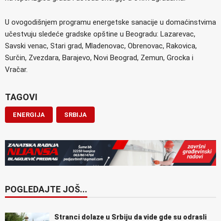
U ovogodišnjem programu energetske sanacije u domaćinstvima
učestvuju sledeće gradske opštine u Beogradu: Lazarevac,
Savski venac, Stari grad, Mladenovac, Obrenovac, Rakovica,
Surčin, Zvezdara, Barajevo, Novi Beograd, Zemun, Grocka i
Vračar.
TAGOVI
ENERGIJA
SRBIJA
POGLEDAJTE JOŠ...
Stranci dolaze u Srbiju da vide gde su odrasli