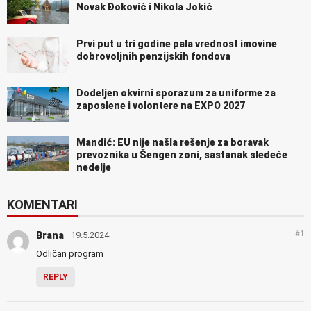
Novak Đoković i Nikola Jokić
Prvi put u tri godine pala vrednost imovine
dobrovoljnih penzijskih fondova
Dodeljen okvirni sporazum za uniforme za
zaposlene i volontere na EXPO 2027
Mandić: EU nije našla rešenje za boravak
prevoznika u Šengen zoni, sastanak sledeće
nedelje
KOMENTARI
#1
Brana
19.5.2024
Odličan program
REPLY