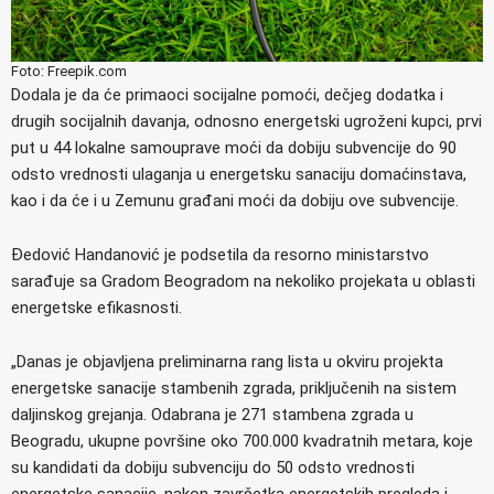
Foto: Freepik.com
Dodala je da će primaoci socijalne pomoći, dečjeg dodatka i
drugih socijalnih davanja, odnosno energetski ugroženi kupci, prvi
put u 44 lokalne samouprave moći da dobiju subvencije do 90
odsto vrednosti ulaganja u energetsku sanaciju domaćinstava,
kao i da će i u Zemunu građani moći da dobiju ove subvencije.
Đedović Handanović je podsetila da resorno ministarstvo
sarađuje sa Gradom Beogradom na nekoliko projekata u oblasti
energetske efikasnosti.
„Danas je objavljena preliminarna rang lista u okviru projekta
energetske sanacije stambenih zgrada, priključenih na sistem
daljinskog grejanja. Odabrana je 271 stambena zgrada u
Beogradu, ukupne površine oko 700.000 kvadratnih metara, koje
su kandidati da dobiju subvenciju do 50 odsto vrednosti
energetske sanacije, nakon završetka energetskih pregleda i