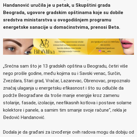
Handanović uručila je u petak, u Skupštini grada
Beograda, ugovore gradskim opštinama koje su dobile
sredstva ministarstva u ovogodišnjem programu
energetske sanacije u domaćinstvima, prenosi Beta.
„Srećna sam što je 13 gradskih opština u Beogradu, četiri više
nego prošle godine, među kojima su i Savski venac, Surčin,
Zvezdara, Stari grad, Vračar, Lazarevac, Obrenovac, prepoznalo
značaj ulaganja u energetsku efikasnost i što su odlučile da
podrže Beograđane da troše manje energije kroz zamenu
stolarije, fasade, izolacije, neefikasnih kotlova i postave solarne
kolektore i panele, a samim tim smanje svoje račune“, rekla je
Đedović Handanović.
Dodala je da građani za izvođenje ovih radova mogu da dobiju od