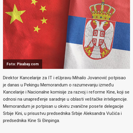
Foto: Pixabay.com
Direktor Кancelarije za IT i eUpravu Mihailo Jovanović potpisao
je danas u Pekingu Memorandum o razumevanju između
Кancelarije i Nacionalne komisije za razvoj i reforme Кine, koji se
odnosi na unapređenje saradnje u oblasti veštačke inteligencije.
Memorandum je potpisan u okviru zvanične posete delegacije
Srbije Кini, u prisustvu predsednika Srbije Aleksandra Vučića i
predsednika Кine Si Đinpinga.