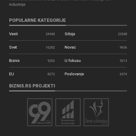
industrije.
POPULARNE KATEGORIJE
Vesti
Srbija
24948
23348
Svet
Novac
16282
9656
Biznis
U fokusu
9255
9213
EU
Poslovanje
8272
6974
BIZNIS.RS PROJEKTI