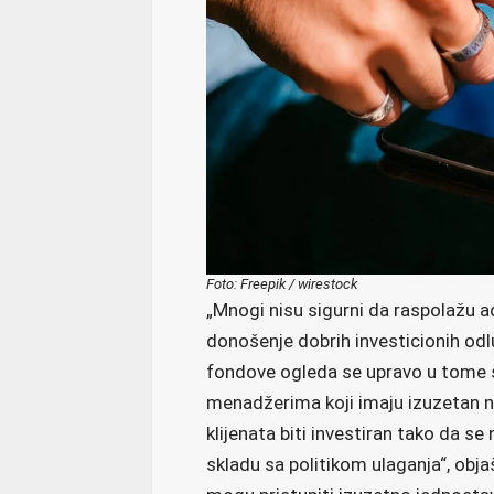
Foto: Freepik / wirestock
„Mnogi nisu sigurni da raspolažu 
donošenje dobrih investicionih odl
fondove ogleda se upravo u tome št
menadžerima koji imaju izuzetan ni
klijenata biti investiran tako da se
skladu sa politikom ulaganja“, obja