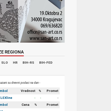
ZE REGIONA
SLO
HR
BIH-RS
BIH-FED
kazani su dnevni podaci na dan -
imbol
Vrednost
%
Promet
LEXline
-
-
-
imbol
Cena
%
Promet