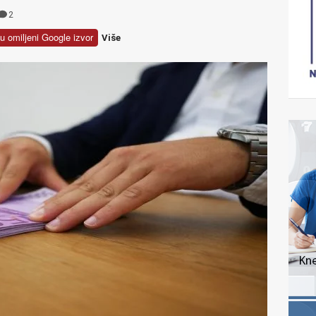
2
u omiljeni Google izvor
Više