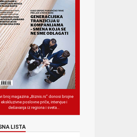
i broj magazina „Biznis.rs” donosi brojne
ekskluzivne poslovne priče, intervjue i
dešavanja iz regiona i sveta…
SNA LISTA