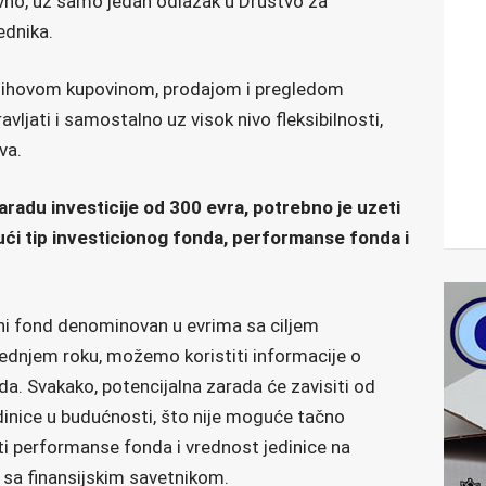
vno, uz samo jedan odlazak u Društvo za
ednika.
 njihovom kupovinom, prodajom i pregledom
ravljati i samostalno uz visok nivo fleksibilnosti,
va.
zaradu investicije od 300 evra, potrebno je uzeti
jući tip investicionog fonda, performanse fonda i
ni fond denominovan u evrima sa ciljem
rednjem roku, možemo koristiti informacije o
da. Svakako, potencijalna zarada će zavisiti od
dinice u budućnosti, što nije moguće tačno
ti performanse fonda i vrednost jedinice na
i sa finansijskim savetnikom.