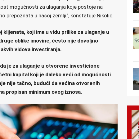
ost mogućnosti za ulaganja koje postoje na
jno prepoznata u našoj zemlji“, konstatuje Nikolić.
klijenata, koji ima u vidu prilike za ulaganje u
ruge oblike imovine, često nije dovoljno
akvih vidova investiranja.
 da je za ulaganje u otvorene investicione
tni kapital koji je daleko veći od mogućnosti
nje nije tačno, budući da većina otvorenih
ema propisan minimum ovog iznosa.