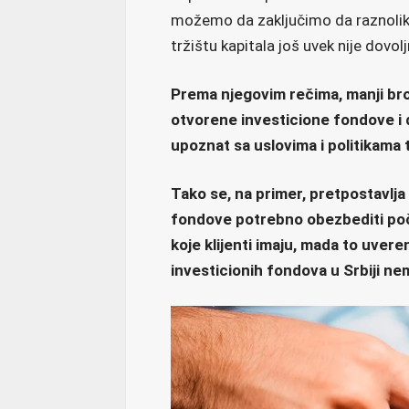
možemo da zaključimo da raznolik
tržištu kapitala još uvek nije dovol
Prema njegovim rečima, manji broj 
otvorene investicione fondove i d
upoznat sa uslovima i politikama t
Tako se, na primer, pretpostavlja
fondove potrebno obezbediti poče
koje klijenti imaju, mada to uvere
investicionih fondova u Srbiji n