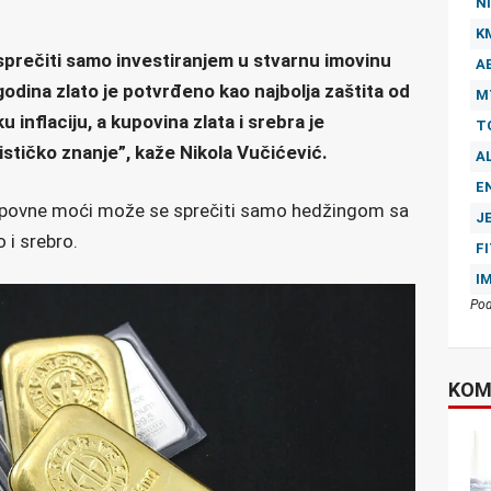
NI
K
prečiti samo investiranjem u stvarnu imovinu
A
godina zlato je potvrđeno kao najbolja zaštita od
M
u inflaciju, a kupovina zlata i srebra je
T
ističko znanje”, kaže Nikola Vučićević.
A
E
povne moći može se sprečiti samo hedžingom sa
J
 i srebro.
F
I
Pod
KOM