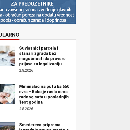
ULARNO
Suvlasnici parcela i
stanari zgrada bez
mogućnosti da provere
prijave za legalizaciju
2.8.2026
Minimalac na putu ka 650
evra – Kako je rasla cena
radnog sata u poslednjih
šest godina
4.8.2026
Smederevo priprema
izgradnju novog mosta, u