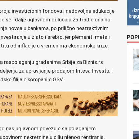
roja investicionih fondova i nedovoljne edukacije
bije se i dalje uglavnom odlučuju za tradicionalno
anje novca u bankama, po prilično neatraktivnim
POP
vestiranje u zlato i srebro, jer plemeniti metali
titu od inflacije u vremenima ekonomske krize.
na raspolaganju građanima Srbije za Biznis.rs
Odeljenja za upravljanje prodajom Intesa Investa, i
ske filijale kompanije GSV.
 kod nas uglavnom povezuje sa polaganjem
upovinom nekretnine u cilju njenog rentiranja,