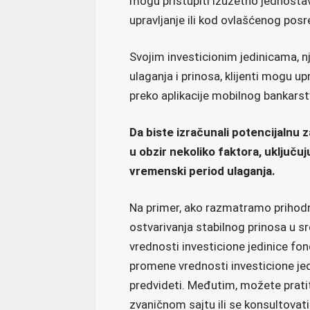
mogu pristupiti izuzetno jednosta
upravljanje ili kod ovlašćenog posr
Svojim investicionim jedinicama,
ulaganja i prinosa, klijenti mogu up
preko aplikacije mobilnog bankarst
Da biste izračunali potencijalnu 
u obzir nekoliko faktora, uključu
vremenski period ulaganja.
Na primer, ako razmatramo prihod
ostvarivanja stabilnog prinosa u s
vrednosti investicione jedinice fon
promene vrednosti investicione je
predvideti. Međutim, možete prati
zvaničnom sajtu ili se konsultovat