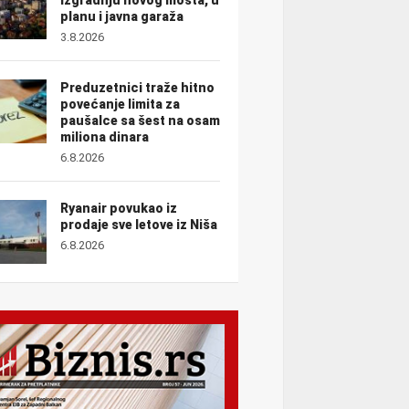
planu i javna garaža
3.8.2026
Preduzetnici traže hitno
povećanje limita za
paušalce sa šest na osam
miliona dinara
6.8.2026
Ryanair povukao iz
prodaje sve letove iz Niša
6.8.2026