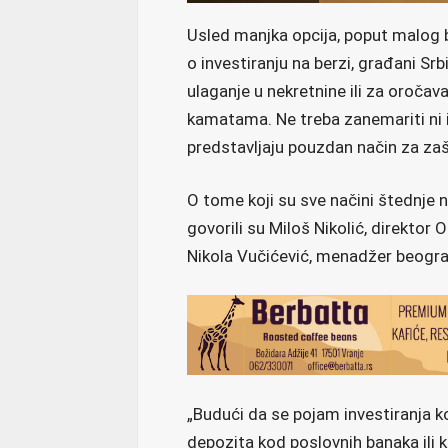
Usled manjka opcija, poput malog b
o investiranju na berzi, građani Sr
ulaganje u nekretnine ili za oročav
kamatama. Ne treba zanemariti ni in
predstavljaju pouzdan način za zaš
O tome koji su sve načini štednje 
govorili su Miloš Nikolić, direktor 
Nikola Vučićević, menadžer beograd
„Budući da se pojam investiranja
depozita kod poslovnih banaka ili k