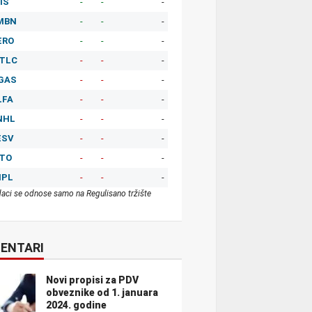
IS
-
-
-
MBN
-
-
-
ERO
-
-
-
TLC
-
-
-
GAS
-
-
-
LFA
-
-
-
NHL
-
-
-
ESV
-
-
-
ITO
-
-
-
MPL
-
-
-
aci se odnose samo na Regulisano tržište
ENTARI
Novi propisi za PDV
obveznike od 1. januara
2024. godine