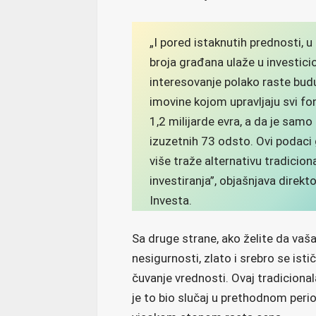
„I pored istaknutih prednosti, 
broja građana ulaže u investic
interesovanje polako raste bud
imovine kojom upravljaju svi fon
1,2 milijarde evra, a da je sam
izuzetnih 73 odsto. Ovi podaci
više traže alternativu tradicion
investiranja”, objašnjava direkt
Investa.
Sa druge strane, ako želite da v
nesigurnosti, zlato i srebro se istič
čuvanje vrednosti. Ovaj tradicional
je to bio slučaj u prethodnom peri