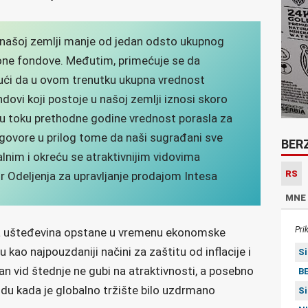
u našoj zemlji manje od jedan odsto ukupnog
ione fondove. Međutim, primećuje se da
ući da u ovom trenutku ukupna vrednost
dovi koji postoje u našoj zemlji iznosi skoro
o u toku prethodne godine vrednost porasla za
 govore u prilog tome da naši sugrađani sve
BER
alnim i okreću se atraktivnijim vidovima
RS
or Odeljenja za upravljanje prodajom Intesa
MNE
Pri
aša ušteđevina opstane u vremenu ekonomske
u kao najpouzdaniji načini za zaštitu od inflacije i
S
an vid štednje ne gubi na atraktivnosti, a posebno
BE
odu kada je globalno tržište bilo uzdrmano
S