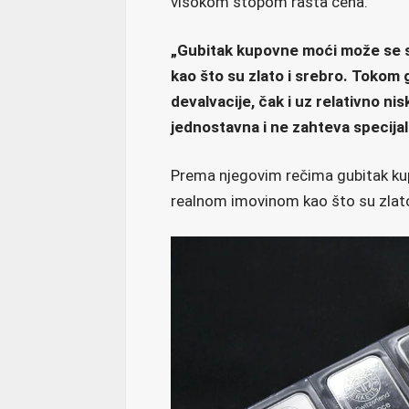
visokom stopom rasta cena.
„Gubitak kupovne moći može se s
kao što su zlato i srebro. Tokom 
devalvacije, čak i uz relativno nisk
jednostavna i ne zahteva specijal
Prema njegovim rečima gubitak ku
realnom imovinom kao što su zlato