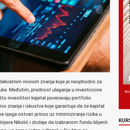
adekvatnim nivoom znanja koje je neophodno za
uka. Međutim, prednost ulaganja u investicione
Nov
o investitori kapital poveravaju portfolio
vo znanja i iskustva koje garantuje da će kapital
 na njega ostvari prinos uz minimiziranje rizika u
KUR
šnjava Nikolić i dodaje da izabranom fondu klijenti