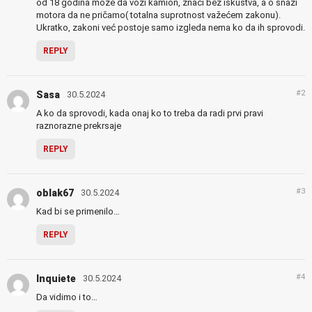
od 18 godina može da vozi kamion, znači bez iskustva, a o snazi
motora da ne pričamo( totalna suprotnost važećem zakonu).
Ukratko, zakoni već postoje samo izgleda nema ko da ih sprovodi.
REPLY
#2
Sasa
30.5.2024
A ko da sprovodi, kada onaj ko to treba da radi prvi pravi
raznorazne prekrsaje
REPLY
#3
oblak67
30.5.2024
Kad bi se primenilo…
REPLY
#4
Inquiete
30.5.2024
Da vidimo i to…