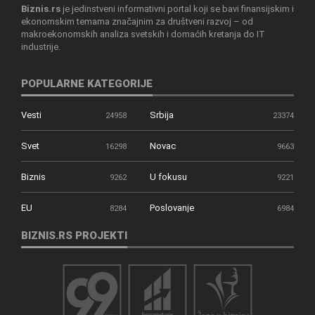
Biznis.rs
je jedinstveni informativni portal koji se bavi finansijskim i
ekonomskim temama značajnim za društveni razvoj – od
makroekonomskih analiza svetskih i domaćih kretanja do IT
industrije.
POPULARNE KATEGORIJE
Vesti
Srbija
24958
23374
Svet
Novac
16298
9663
Biznis
U fokusu
9262
9221
EU
Poslovanje
8284
6984
BIZNIS.RS PROJEKTI