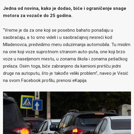
Jedna od novina, kako je dodao, biće i ograničenje snage
motora za vozače do 25 godina.
“Vreme je da za one koji se posebno bahato ponašaju u
saobraćaju, a to smo videli i u saobraćajnoj nesreći kod
Mladenovca, predvidimo meru oduzimanja automobila. Tu mislim
na one koji voze suprotnom stranom auto-puta, one koji brzo
voze u naseljenom mestu, u zonama škola i zonama pešačkog
prelaza. Osim toga, biće zabranjeno da kamioni pretiču jedni
druge na autoputu, što je takođe veliki problem”, naveo je Vesić
na svom Facebook profilu, prenosi eKapija.