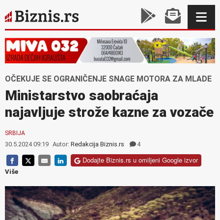
OČEKUJE SE OGRANIČENJE SNAGE MOTORA ZA MLADE
Ministarstvo saobraćaja
najavljuje strože kazne za vozače
SRBIJA
30.5.2024 09:19
Autor:
Redakcija Biznis.rs
4
Dodajte Biznis.rs u omiljeni Google izvor
Više