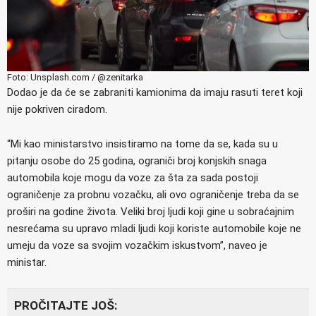
Foto: Unsplash.com / @zenitarka
Dodao je da će se zabraniti kamionima da imaju rasuti teret koji
nije pokriven ciradom.
“Mi kao ministarstvo insistiramo na tome da se, kada su u
pitanju osobe do 25 godina, ograniči broj konjskih snaga
automobila koje mogu da voze za šta za sada postoji
ograničenje za probnu vozačku, ali ovo ograničenje treba da se
proširi na godine života. Veliki broj ljudi koji gine u sobraćajnim
nesrećama su upravo mladi ljudi koji koriste automobile koje ne
umeju da voze sa svojim vozačkim iskustvom”, naveo je
ministar.
PROČITAJTE JOŠ: