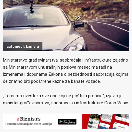
automobil, kamera
Ministarstvo građеvinarstva, saobraćaja i infrastrukturе zajedno
sa Ministarstvom unutrašnjih poslova mesecima radi na
izmenama i dopunama Zakona o bezbednosti saobraćaja kojima
će znatno biti pooštrene kazne za bahate vozače.
„To ćemo uvesti za sve one koji ne poštuju propise“, izjavio je
ministar građеvinarstva, saobraćaja i infrastrukturе Goran Vеsić.