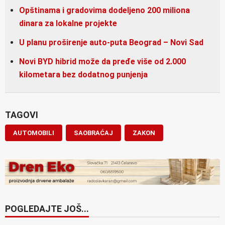
Opštinama i gradovima dodeljeno 200 miliona
dinara za lokalne projekte
U planu proširenje auto-puta Beograd – Novi Sad
Novi BYD hibrid može da pređe više od 2.000
kilometara bez dodatnog punjenja
TAGOVI
AUTOMOBILI
SAOBRAĆAJ
ZAKON
POGLEDAJTE JOŠ...