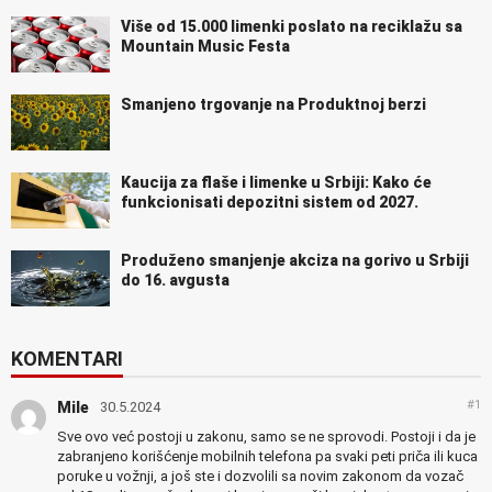
Više od 15.000 limenki poslato na reciklažu sa
Mountain Music Festa
Smanjeno trgovanje na Produktnoj berzi
Kaucija za flaše i limenke u Srbiji: Kako će
funkcionisati depozitni sistem od 2027.
Produženo smanjenje akciza na gorivo u Srbiji
do 16. avgusta
KOMENTARI
#1
Mile
30.5.2024
Sve ovo već postoji u zakonu, samo se ne sprovodi. Postoji i da je
zabranjeno korišćenje mobilnih telefona pa svaki peti priča ili kuca
poruke u vožnji, a još ste i dozvolili sa novim zakonom da vozač