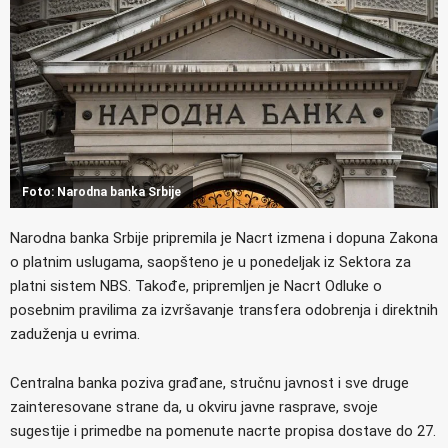
Foto: Narodna banka Srbije
Narodna banka Srbije pripremila je Nacrt izmena i dopuna Zakona
o platnim uslugama, saopšteno je u ponedeljak iz Sektora za
platni sistem NBS. Takođe, pripremljen je Nacrt Odluke o
posebnim pravilima za izvršavanje transfera odobrenja i direktnih
zaduženja u evrima.
Centralna banka poziva građane, stručnu javnost i sve druge
zainteresovane strane da, u okviru javne rasprave, svoje
sugestije i primedbe na pomenute nacrte propisa dostave do 27.