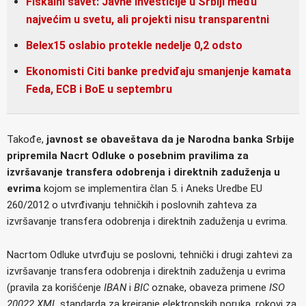
Fiskalni savet: Javne investicije u Srbiji među
najvećim u svetu, ali projekti nisu transparentni
Belex15 oslabio protekle nedelje 0,2 odsto
Ekonomisti Citi banke predviđaju smanjenje kamata
Feda, ECB i BoE u septembru
Takođe,
javnost se obaveštava da je Narodna banka Srbije
pripremila Nacrt Odluke o posebnim pravilima za
izvršavanje transfera odobrenja i direktnih zaduženja u
evrima
kojom se implementira član 5. i Aneks Uredbe EU
260/2012 o utvrđivanju tehničkih i poslovnih zahteva za
izvršavanje transfera odobrenja i direktnih zaduženja u evrima.
Nacrtom Odluke utvrđuju se poslovni, tehnički i drugi zahtevi za
izvršavanje transfera odobrenja i direktnih zaduženja u evrima
(pravila za korišćenje
IBAN
i
BIC
oznake, obaveza primene
ISO
20022 XML
standarda za kreiranje elektronskih poruka, rokovi za