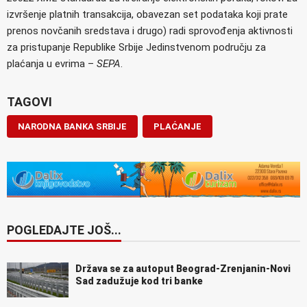
izvršenje platnih transakcija, obavezan set podataka koji prate
prenos novčanih sredstava i drugo) radi sprovođenja aktivnosti
za pristupanje Republike Srbije Jedinstvenom području za
plaćanja u evrima –
SEPA
.
TAGOVI
NARODNA BANKA SRBIJE
PLAĆANJE
POGLEDAJTE JOŠ...
Država se za autoput Beograd-Zrenjanin-Novi
Sad zadužuje kod tri banke