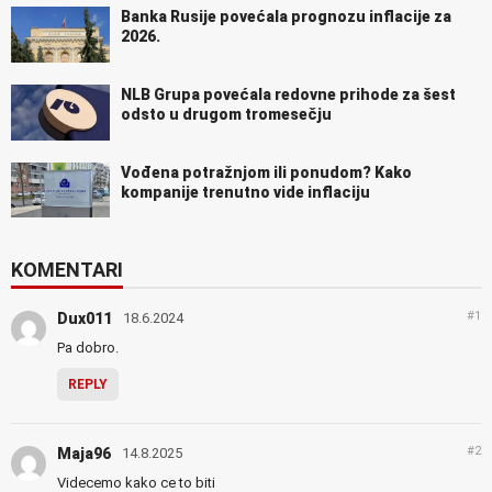
Banka Rusije povećala prognozu inflacije za
2026.
NLB Grupa povećala redovne prihode za šest
odsto u drugom tromesečju
Vođena potražnjom ili ponudom? Kako
kompanije trenutno vide inflaciju
KOMENTARI
#1
Dux011
18.6.2024
Pa dobro.
REPLY
#2
Maja96
14.8.2025
Videcemo kako ce to biti