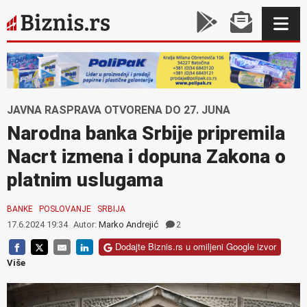
JAVNA RASPRAVA OTVORENA DO 27. JUNA
Narodna banka Srbije pripremila
Nacrt izmena i dopuna Zakona o
platnim uslugama
BANKE
POSLOVANJE
SRBIJA
17.6.2024 19:34
Autor:
Marko Andrejić
2
Dodajte Biznis.rs u omiljeni Google izvor
Više