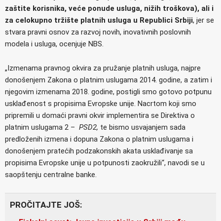
zaštite korisnika, veće ponude usluga, nižih troškova), ali i
za celokupno tržište platnih usluga u Republici Srbiji
, jer se
stvara pravni osnov za razvoj novih, inovativnih poslovnih
modela i usluga, ocenjuje NBS.
„Izmenama pravnog okvira za pružanje platnih usluga, najpre
donošenjem Zakona o platnim uslugama 2014. godine, a zatim i
njegovim izmenama 2018. godine, postigli smo gotovo potpunu
usklađenost s propisima Evropske unije. Nacrtom koji smo
pripremili u domaći pravni okvir implementira se Direktiva o
platnim uslugama 2 –
PSD2,
te bismo usvajanjem sada
predloženih izmena i dopuna Zakona o platnim uslugama i
donošenjem pratećih podzakonskih akata usklađivanje sa
propisima Evropske unije u potpunosti zaokružili“, navodi se u
saopštenju centralne banke.
PROČITAJTE JOŠ: