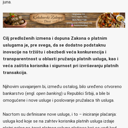
juna.
Cilj predloženih izmena i dopuna Zakona o platnim
uslugama je, pre svega, da se dodatno podstaknu
inovacije na tržištu i obezbedi veća konkurencija i
transparentnost u oblasti pružanja platnih usluga, kao i
veća zaštita korisnika i sigurnost pri izvršavanju platnih
transakcija.
Njihovim usvajanjem bi, između ostalog, bilo uređeno otvoreno
bankarstvo (engl.
open banking
) u Republici Srbiji, a bile bi
omogućene i nove usluge i poslovanje pružalaca tih usluga.
Nacrtom su definisane nove usluge, i to – iniciranje plaćanja:
usluga kod koje se na zahtev korisnika platnih usluga izdaje
platni nalog na teret platnog računa platioca koji se vodi kod