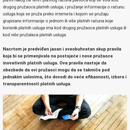
drugog pružaoca platnih usluga; i pružanje informacija o računu:
usluga koja se pruža preko interneta i kojom se pružaju
grupisane informacije o jednom ili više platnih računa koje
korisnik platnih usluga ima kod drugog pružaoca platnih usluga ili
kod više pružalaca platnih usluga.
Nacrtom je predviđen jasan i sveobuhvatan skup pravila
koja bi se primenjivala na postojeće i nove pružaoce
inovativnih platnih usluga. Ova pravila nastoje da
obezbede da ovi pružaoci mogu da se takmiče pod
jednakim uslovima, što dovodi do veće efikasnosti, izbora i
transparentnosti platnih usluga.