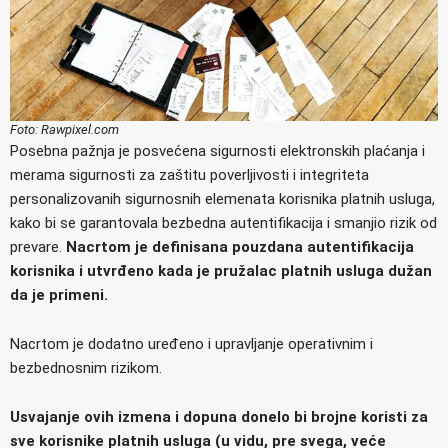
Foto: Rawpixel.com
Posebna pažnja je posvećena sigurnosti elektronskih plaćanja i
merama sigurnosti za zaštitu poverljivosti i integriteta
personalizovanih sigurnosnih elemenata korisnika platnih usluga,
kako bi se garantovala bezbedna autentifikacija i smanjio rizik od
prevare.
Nacrtom je definisana pouzdana autentifikacija
korisnika i utvrđeno kada je pružalac platnih usluga dužan
da je primeni.
Nacrtom je dodatno uređeno i upravljanje operativnim i
bezbednosnim rizikom.
Usvajanje ovih izmena i dopuna donelo bi brojne koristi za
sve korisnike platnih usluga (u vidu, pre svega, veće