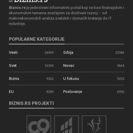
Biznis.rs
je jedinstveni informativni portal koji se bavi finansijskim i
ekonomskim temama značajnim za društveni razvoj – od
makroekonomskih analiza svetskih i domaćih kretanja do IT
industrije.
POPULARNE KATEGORIJE
Vesti
Srbija
24959
23384
Svet
Novac
16304
9664
Biznis
U fokusu
9262
9223
EU
Poslovanje
8289
6992
BIZNIS.RS PROJEKTI