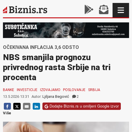
OČEKIVANA INFLACIJA 3,6 ODSTO
NBS smanjila prognozu
privrednog rasta Srbije na tri
procenta
BANKE
INVESTICIJE
IZDVAJAMO
POSLOVANJE
SRBIJA
13.5.2026 13:31
Autor:
Ljiljana Begović
2
Dodajte Biznis.rs u omiljeni Google izvor
Više