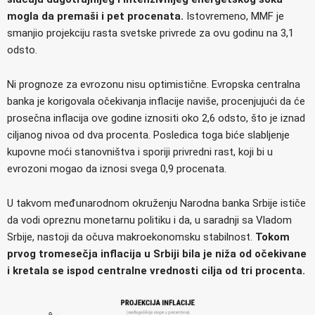
mogla da premaši i pet procenata.
Istovremeno, MMF je
smanjio projekciju rasta svetske privrede za ovu godinu na 3,1
odsto.
Ni prognoze za evrozonu nisu optimistične. Evropska centralna
banka je korigovala očekivanja inflacije naviše, procenjujući da će
prosečna inflacija ove godine iznositi oko 2,6 odsto, što je iznad
ciljanog nivoa od dva procenta. Posledica toga biće slabljenje
kupovne moći stanovništva i sporiji privredni rast, koji bi u
evrozoni mogao da iznosi svega 0,9 procenata.
U takvom međunarodnom okruženju Narodna banka Srbije ističe
da vodi opreznu monetarnu politiku i da, u saradnji sa Vladom
Srbije, nastoji da očuva makroekonomsku stabilnost.
Tokom
prvog tromesečja inflacija u Srbiji bila je niža od očekivane
i kretala se ispod centralne vrednosti cilja od tri procenta.