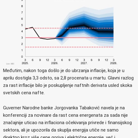
Međutim, nakon toga došlo je do ubrzanja inflacije, koja je u
aprilu dostigla 3,3 odsto, sa 2,8 procenata u martu. Glavni razlog
za rast inflacije bilo je poskupljenje naftnih derivata usled skoka
svetskih cena nafte.
Guverner Narodne banke Jorgovanka Tabaković navela je na
konferenciji za novinare da rast cena energenata za sada nije
značajnije uticao na inflaciona očekivanja privrede i finansijskog
sektora, ali je upozorila da skuplja energija utiče ne samo
direktno kroz više cene goriva i električne energije, već i