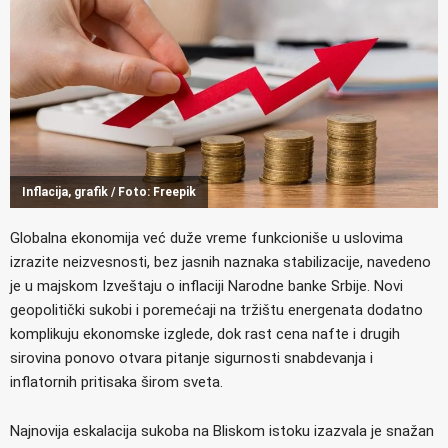
Inflacija, grafik / Foto: Freepik
Globalna ekonomija već duže vreme funkcioniše u uslovima
izrazite neizvesnosti, bez jasnih naznaka stabilizacije, navedeno
je u majskom Izveštaju o inflaciji Narodne banke Srbije. Novi
geopolitički sukobi i poremećaji na tržištu energenata dodatno
komplikuju ekonomske izglede, dok rast cena nafte i drugih
sirovina ponovo otvara pitanje sigurnosti snabdevanja i
inflatornih pritisaka širom sveta.
Najnovija eskalacija sukoba na Bliskom istoku izazvala je snažan