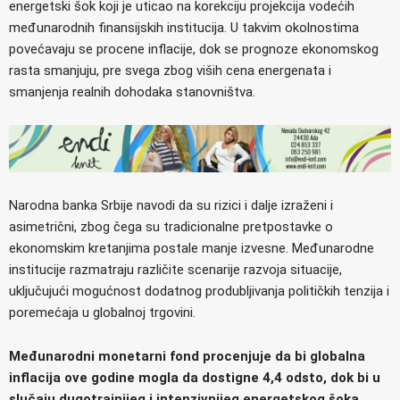
energetski šok koji je uticao na korekciju projekcija vodećih
međunarodnih finansijskih institucija. U takvim okolnostima
povećavaju se procene inflacije, dok se prognoze ekonomskog
rasta smanjuju, pre svega zbog viših cena energenata i
smanjenja realnih dohodaka stanovništva.
Narodna banka Srbije navodi da su rizici i dalje izraženi i
asimetrični, zbog čega su tradicionalne pretpostavke o
ekonomskim kretanjima postale manje izvesne. Međunarodne
institucije razmatraju različite scenarije razvoja situacije,
uključujući mogućnost dodatnog produbljivanja političkih tenzija i
poremećaja u globalnoj trgovini.
Međunarodni monetarni fond procenjuje da bi globalna
inflacija ove godine mogla da dostigne 4,4 odsto, dok bi u
slučaju dugotrajnijeg i intenzivnijeg energetskog šoka