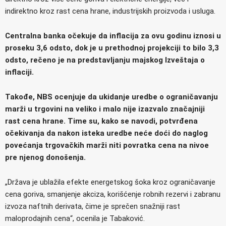
indirektno kroz rast cena hrane, industrijskih proizvoda i usluga.
Centralna banka očekuje da inflacija za ovu godinu iznosi u
proseku 3,6 odsto, dok je u prethodnoj projekciji to bilo 3,3
odsto, rečeno je na predstavljanju majskog Izveštaja o
inflaciji.
Takođe, NBS ocenjuje da ukidanje uredbe o ograničavanju
marži u trgovini na veliko i malo nije izazvalo značajniji
rast cena hrane. Time su, kako se navodi, potvrđena
očekivanja da nakon isteka uredbe neće doći do naglog
povećanja trgovačkih marži niti povratka cena na nivoe
pre njenog donošenja.
„Država je ublažila efekte energetskog šoka kroz ograničavanje
cena goriva, smanjenje akciza, korišćenje robnih rezervi i zabranu
izvoza naftnih derivata, čime je sprečen snažniji rast
maloprodajnih cena“, ocenila je Tabaković.