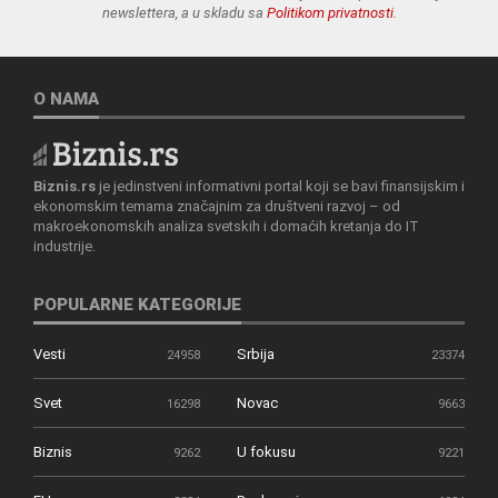
newslettera, a u skladu sa
Politikom privatnosti
.
O NAMA
Biznis.rs
je jedinstveni informativni portal koji se bavi finansijskim i
ekonomskim temama značajnim za društveni razvoj – od
makroekonomskih analiza svetskih i domaćih kretanja do IT
industrije.
POPULARNE KATEGORIJE
Vesti
Srbija
24958
23374
Svet
Novac
16298
9663
Biznis
U fokusu
9262
9221