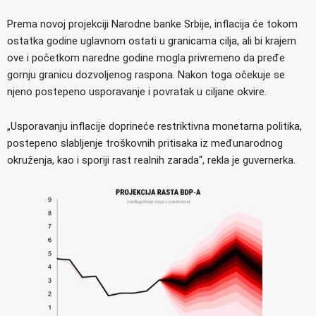
Prema novoj projekciji Narodne banke Srbije, inflacija će tokom
ostatka godine uglavnom ostati u granicama cilja, ali bi krajem
ove i početkom naredne godine mogla privremeno da pređe
gornju granicu dozvoljenog raspona. Nakon toga očekuje se
njeno postepeno usporavanje i povratak u ciljane okvire.
„Usporavanju inflacije doprineće restriktivna monetarna politika,
postepeno slabljenje troškovnih pritisaka iz međunarodnog
okruženja, kao i sporiji rast realnih zarada“, rekla je guvernerka.