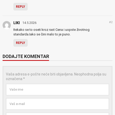
REPLY
#2
LIKI
14.5.2026
Itekako se to oseti kroz rast Cena i uopste životnog
standarda.Iako se čini malo to je puno.
REPLY
DODAJTE KOMENTAR
Vaša adresa e-pošte neće biti objavljena.
Neophodna polja su
označena
*