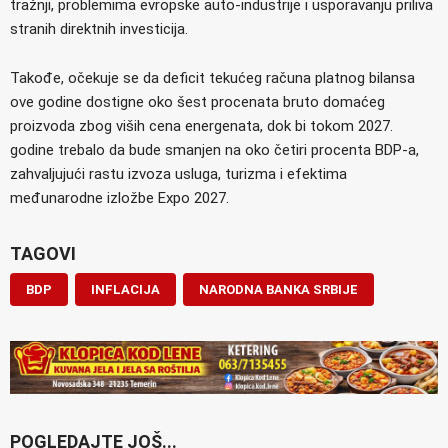
tražnji, problemima evropske auto-industrije i usporavanju priliva
stranih direktnih investicija.
Takođe, očekuje se da deficit tekućeg računa platnog bilansa
ove godine dostigne oko šest procenata bruto domaćeg
proizvoda zbog viših cena energenata, dok bi tokom 2027.
godine trebalo da bude smanjen na oko četiri procenta BDP-a,
zahvaljujući rastu izvoza usluga, turizma i efektima
međunarodne izložbe Expo 2027.
TAGOVI
BDP
INFLACIJA
NARODNA BANKA SRBIJE
POGLEDAJTE JOŠ...