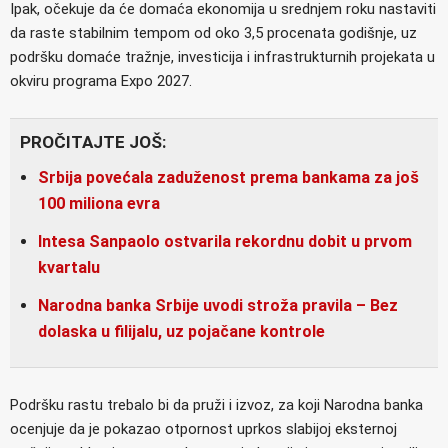
Ipak, očekuje da će domaća ekonomija u srednjem roku nastaviti
da raste stabilnim tempom od oko 3,5 procenata godišnje, uz
podršku domaće tražnje, investicija i infrastrukturnih projekata u
okviru programa Expo 2027.
PROČITAJTE JOŠ:
Srbija povećala zaduženost prema bankama za još
100 miliona evra
Intesa Sanpaolo ostvarila rekordnu dobit u prvom
kvartalu
Narodna banka Srbije uvodi stroža pravila – Bez
dolaska u filijalu, uz pojačane kontrole
Podršku rastu trebalo bi da pruži i izvoz, za koji Narodna banka
ocenjuje da je pokazao otpornost uprkos slabijoj eksternoj