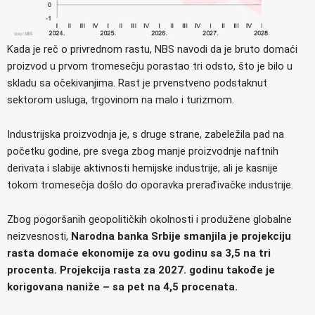
Kada je reč o privrednom rastu, NBS navodi da je bruto domaći
proizvod u prvom tromesečju porastao tri odsto, što je bilo u
skladu sa očekivanjima. Rast je prvenstveno podstaknut
sektorom usluga, trgovinom na malo i turizmom.
Industrijska proizvodnja je, s druge strane, zabeležila pad na
početku godine, pre svega zbog manje proizvodnje naftnih
derivata i slabije aktivnosti hemijske industrije, ali je kasnije
tokom tromesečja došlo do oporavka prerađivačke industrije.
Zbog pogoršanih geopolitičkih okolnosti i produžene globalne
neizvesnosti,
Narodna banka Srbije smanjila je projekciju
rasta domaće ekonomije za ovu godinu sa 3,5 na tri
procenta. Projekcija rasta za 2027. godinu takođe je
korigovana naniže – sa pet na 4,5 procenata.