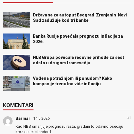
Država se za autoput Beograd-Zrenjanin-Novi
Sad zadužuje kod tri banke
Banka Rusije povećala prognozu inflacije za
2026.
NLB Grupa povećala redovne prihode za šest
odsto u drugom tromesečju
Vođena potražnjom ili ponudom? Kako
kompanije trenutno vide inflaciju
KOMENTARI
#1
darmar
14.5.2026
Kad NBS smanjuje prognozu rasta, građani to odavno osećaju
kroz cene i standard.