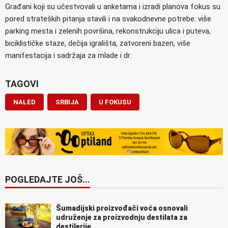
Građani koji su učestvovali u anketama i izradi planova fokus su
pored strateških pitanja stavili i na svakodnevne potrebe: više
parking mesta i zelenih površina, rekonstrukciju ulica i puteva,
biciklističke staze, dečija igrališta, zatvoreni bazen, više
manifestacija i sadržaja za mlade i dr.
TAGOVI
NALED
SRBIJA
U FOKUSU
POGLEDAJTE JOŠ...
Šumadijski proizvođači voća osnovali
udruženje za proizvodnju destilata za
destilerije