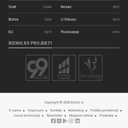
Svet
Novac
16284
9657
Biznis
U fokusu
9256
9214
EU
Poslovanje
8273
6974
BIZNIS.RS PROJEKTI
Copyright © 2026 Biznis.rs
O nama
Impresum
Kontakt
Marketing
Politika privatnosti
Uslovi korišćenja
Newsletter
Magazin arhiva
Pretplata