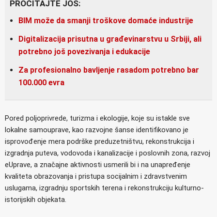
PROČITAJTE JOŠ:
BIM može da smanji troškove domaće industrije
Digitalizacija prisutna u građevinarstvu u Srbiji, ali
potrebno još povezivanja i edukacije
Za profesionalno bavljenje rasadom potrebno bar
100.000 evra
Pored poljoprivrede, turizma i ekologije, koje su istakle sve
lokalne samouprave, kao razvojne šanse identifikovano je
isprovođenje mera podrške preduzetništvu, rekonstrukcija i
izgradnja puteva, vodovoda i kanalizacije i poslovnih zona, razvoj
eUprave, a značajne aktivnosti usmerili bi i na unapređenje
kvaliteta obrazovanja i pristupa socijalnim i zdravstvenim
uslugama, izgradnju sportskih terena i rekonstrukciju kulturno-
istorijskih objekata.