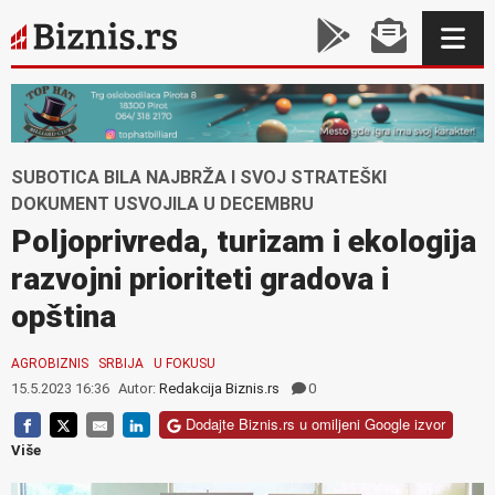
SUBOTICA BILA NAJBRŽA I SVOJ STRATEŠKI
DOKUMENT USVOJILA U DECEMBRU
Poljoprivreda, turizam i ekologija
razvojni prioriteti gradova i
opština
AGROBIZNIS
SRBIJA
U FOKUSU
15.5.2023 16:36
Autor:
Redakcija Biznis.rs
0
Dodajte Biznis.rs u omiljeni Google izvor
Više