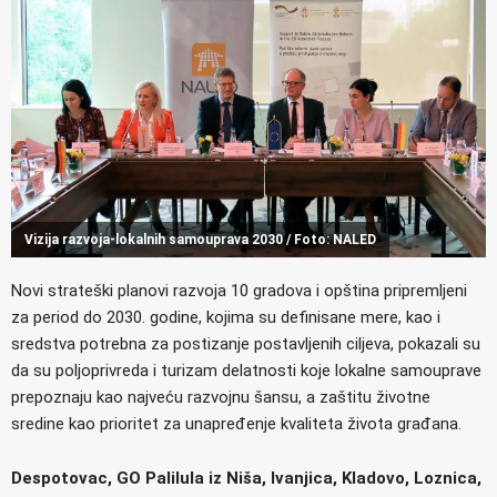
Vizija razvoja-lokalnih samouprava 2030 / Foto: NALED
Novi strateški planovi razvoja 10 gradova i opština pripremljeni
za period do 2030. godine, kojima su definisane mere, kao i
sredstva potrebna za postizanje postavljenih ciljeva, pokazali su
da su poljoprivreda i turizam delatnosti koje lokalne samouprave
prepoznaju kao najveću razvojnu šansu, a zaštitu životne
sredine kao prioritet za unapređenje kvaliteta života građana.
Despotovac, GO Palilula iz Niša, Ivanjica, Kladovo, Loznica,