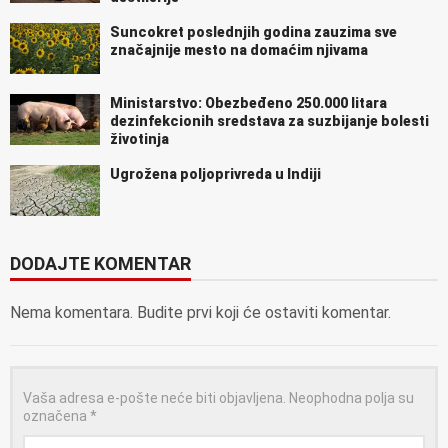
Suncokret poslednjih godina zauzima sve
značajnije mesto na domaćim njivama
Ministarstvo: Obezbeđeno 250.000 litara
dezinfekcionih sredstava za suzbijanje bolesti
životinja
Ugrožena poljoprivreda u Indiji
DODAJTE KOMENTAR
Nema komentara. Budite prvi koji će ostaviti komentar.
Vaša adresa e-pošte neće biti objavljena.
Neophodna polja su
označena
*