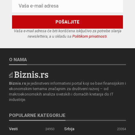
Vaša e-mail adresa će biti korišćena isključivo za potrebe slanja
newslettera, a u skladu sa
Politikom privatnosti
.
O NAMA
Biznis.rs
je jedinstveni informativni portal koji se bavi finansijskim i
ekonomskim temama značajnim za društveni razvoj – od
makroekonomskih analiza svetskih i domaćih kretanja do IT
industrije.
POPULARNE KATEGORIJE
Vesti
Srbija
24950
23354