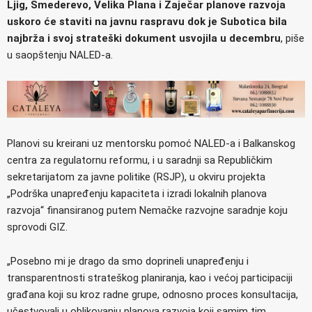
Ljig, Smederevo, Velika Plana i Zaječar planove razvoja
uskoro će staviti na javnu raspravu dok je Subotica bila
najbrža i svoj strateški dokument usvojila u decembru
, piše
u saopštenju NALED-a.
Planovi su kreirani uz mentorsku pomoć NALED-a i Balkanskog
centra za regulatornu reformu, i u saradnji sa Republičkim
sekretarijatom za javne politike (RSJP), u okviru projekta
„Podrška unapređenju kapaciteta i izradi lokalnih planova
razvoja“ finansiranog putem Nemačke razvojne saradnje koju
sprovodi GIZ.
„Posebno mi je drago da smo doprineli unapređenju i
transparentnosti strateškog planiranja, kao i većoj participaciji
građana koji su kroz radne grupe, odnosno proces konsultacija,
učestvovali u oblikovanju planova razvoja koji samim tim