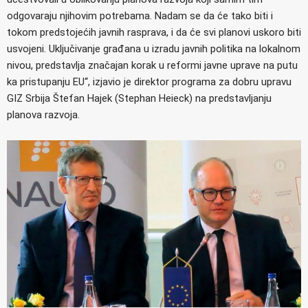
odgovaraju njihovim potrebama. Nadam se da će tako biti i
tokom predstojećih javnih rasprava, i da će svi planovi uskoro biti
usvojeni. Uključivanje građana u izradu javnih politika na lokalnom
nivou, predstavlja značajan korak u reformi javne uprave na putu
ka pristupanju EU“, izjavio je direktor programa za dobru upravu
GIZ Srbija Štefan Hajek (Stephan Heieck) na predstavljanju
planova razvoja.