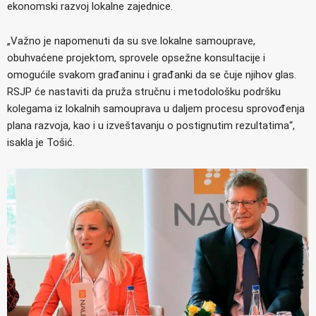
ekonomski razvoj lokalne zajednice.
„Važno je napomenuti da su sve lokalne samouprave,
obuhvaćene projektom, sprovele opsežne konsultacije i
omogućile svakom građaninu i građanki da se čuje njihov glas.
RSJP će nastaviti da pruža stručnu i metodološku podršku
kolegama iz lokalnih samouprava u daljem procesu sprovođenja
plana razvoja, kao i u izveštavanju o postignutim rezultatima“,
isakla je Tošić.