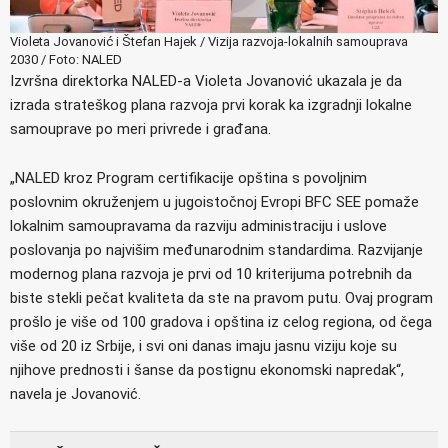
Violeta Jovanović i Štefan Hajek / Vizija razvoja-lokalnih samouprava
2030 / Foto: NALED
Izvršna direktorka NALED-a Violeta Jovanović ukazala je da
izrada strateškog plana razvoja prvi korak ka izgradnji lokalne
samouprave po meri privrede i građana.
„NALED kroz Program certifikacije opština s povoljnim
poslovnim okruženjem u jugoistočnoj Evropi BFC SEE pomaže
lokalnim samoupravama da razviju administraciju i uslove
poslovanja po najvišim međunarodnim standardima. Razvijanje
modernog plana razvoja je prvi od 10 kriterijuma potrebnih da
biste stekli pečat kvaliteta da ste na pravom putu. Ovaj program
prošlo je više od 100 gradova i opština iz celog regiona, od čega
više od 20 iz Srbije, i svi oni danas imaju jasnu viziju koje su
njihove prednosti i šanse da postignu ekonomski napredak“,
navela je Jovanović.