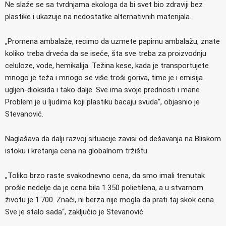
Ne slaže se sa tvrdnjama ekologa da bi svet bio zdraviji bez
plastike i ukazuje na nedostatke alternativnih materijala.
„Promena ambalaže, recimo da uzmete papirnu ambalažu, znate
koliko treba drveća da se iseče, šta sve treba za proizvodnju
celuloze, vode, hemikalija. Težina kese, kada je transportujete
mnogo je teža i mnogo se više troši goriva, time je i emisija
ugljen-dioksida i tako dalje. Sve ima svoje prednosti i mane.
Problem je u ljudima koji plastiku bacaju svuda“, objasnio je
Stevanović.
Naglašava da dalji razvoj situacije zavisi od dešavanja na Bliskom
istoku i kretanja cena na globalnom tržištu.
„Toliko brzo raste svakodnevno cena, da smo imali trenutak
prošle nedelje da je cena bila 1.350 polietilena, a u stvarnom
životu je 1.700. Znači, ni berza nije mogla da prati taj skok cena.
Sve je stalo sada“, zaključio je Stevanović.