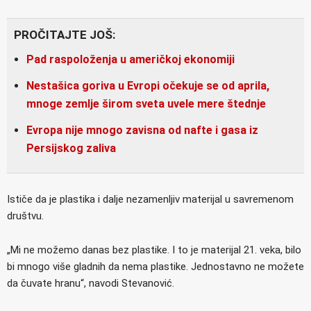
PROČITAJTE JOŠ:
Pad raspoloženja u američkoj ekonomiji
Nestašica goriva u Evropi očekuje se od aprila,
mnoge zemlje širom sveta uvele mere štednje
Evropa nije mnogo zavisna od nafte i gasa iz
Persijskog zaliva
Ističe da je plastika i dalje nezamenljiv materijal u savremenom
društvu.
„Mi ne možemo danas bez plastike. I to je materijal 21. veka, bilo
bi mnogo više gladnih da nema plastike. Jednostavno ne možete
da čuvate hranu“, navodi Stevanović.