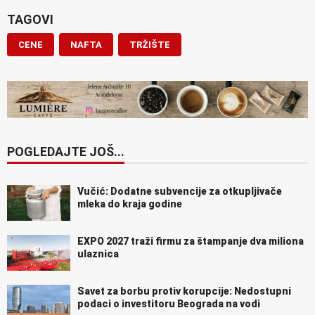
TAGOVI
CENE
NAFTA
TRŽIŠTE
POGLEDAJTE JOŠ...
Vučić: Dodatne subvencije za otkupljivače
mleka do kraja godine
EXPO 2027 traži firmu za štampanje dva miliona
ulaznica
Savet za borbu protiv korupcije: Nedostupni
podaci o investitoru Beograda na vodi