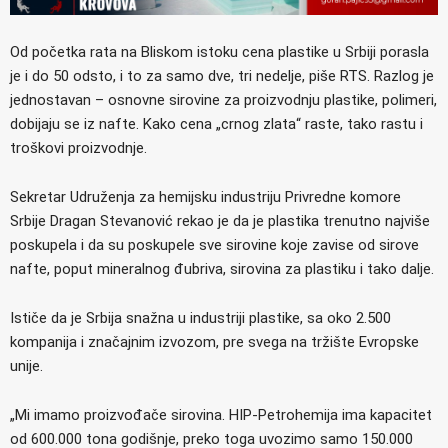
Od početka rata na Bliskom istoku cena plastike u Srbiji porasla
je i do 50 odsto, i to za samo dve, tri nedelje, piše RTS. Razlog je
jednostavan – osnovne sirovine za proizvodnju plastike, polimeri,
dobijaju se iz nafte. Kako cena „crnog zlata“ raste, tako rastu i
troškovi proizvodnje.
Sekretar Udruženja za hemijsku industriju Privredne komore
Srbije Dragan Stevanović rekao je da je plastika trenutno najviše
poskupela i da su poskupele sve sirovine koje zavise od sirove
nafte, poput mineralnog đubriva, sirovina za plastiku i tako dalje.
Ističe da je Srbija snažna u industriji plastike, sa oko 2.500
kompanija i značajnim izvozom, pre svega na tržište Evropske
unije.
„Mi imamo proizvođače sirovina. HIP-Petrohemija ima kapacitet
od 600.000 tona godišnje, preko toga uvozimo samo 150.000