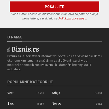
Vaša e-mail adresa će biti korišćena isključivo za potrebe slanja
newslettera, a u skladu sa
Politikom privatnosti
.
O NAMA
Biznis.rs
je jedinstveni informativni portal koji se bavi finansijskim i
ekonomskim temama značajnim za društveni razvoj – od
makroekonomskih analiza svetskih i domaćih kretanja do IT
industrije.
POPULARNE KATEGORIJE
Vesti
Srbija
24953
23363
Svet
Novac
16289
9662