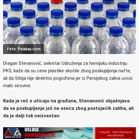
Foto: Pixabay.com
Dragan Stevanović, sekretar Udruženja za hemijsku industriju
PKS, kaže da su cene plastike skočile zbog poskupljenja nafte,
ali da Srbija nije direktno pogođena jer iz Persijskog zaliva uvozi
malo sirovine.
Kada je reč o uticaju na građane, Stevanović objašnjava
da se poskupljenje još ne oseća zbog postojećih zaliha, ali
da je dalji tok neizvestan.