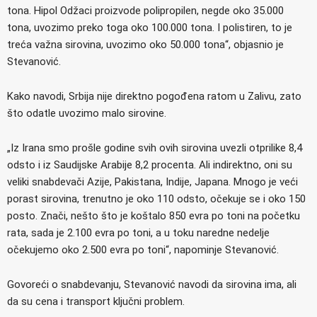
tona. Hipol Odžaci proizvode polipropilen, negde oko 35.000
tona, uvozimo preko toga oko 100.000 tona. I polistiren, to je
treća važna sirovina, uvozimo oko 50.000 tona“, objasnio je
Stevanović.
Kako navodi, Srbija nije direktno pogođena ratom u Zalivu, zato
što odatle uvozimo malo sirovine.
„Iz Irana smo prošle godine svih ovih sirovina uvezli otprilike 8,4
odsto i iz Saudijske Arabije 8,2 procenta. Ali indirektno, oni su
veliki snabdevači Azije, Pakistana, Indije, Japana. Mnogo je veći
porast sirovina, trenutno je oko 110 odsto, očekuje se i oko 150
posto. Znači, nešto što je koštalo 850 evra po toni na početku
rata, sada je 2.100 evra po toni, a u toku naredne nedelje
očekujemo oko 2.500 evra po toni“, napominje Stevanović.
Govoreći o snabdevanju, Stevanović navodi da sirovina ima, ali
da su cena i transport ključni problem.