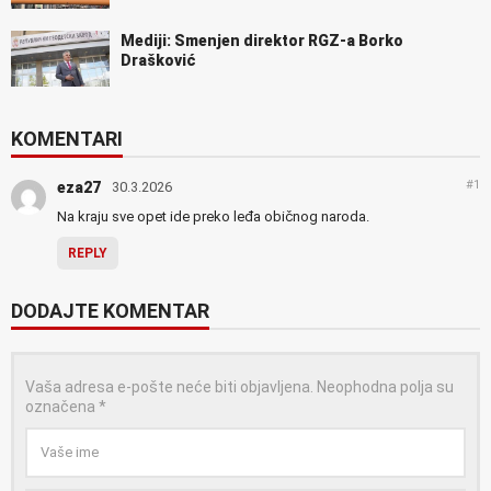
Mediji: Smenjen direktor RGZ-a Borko
Drašković
KOMENTARI
#1
eza27
30.3.2026
Na kraju sve opet ide preko leđa običnog naroda.
REPLY
DODAJTE KOMENTAR
Vaša adresa e-pošte neće biti objavljena.
Neophodna polja su
označena
*