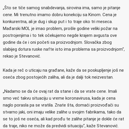
„Što se tiče samog snabdevanja, sirovina ima, samo je pitanje
cene. Mi trenutno imamo dobru konekciju sa Kinom. Cena je
konkurentna, ali je dug i skup put i to traje oko tri meseca.
Mađarski MOL je imao problem, prošle godine veliki požar na
postrojenjima i to tek očekujemo negde krajem avgusta ove
godine da će i oni početi sa proizvodnjom. Slovačka zbog
slabijeg dotura ruske nafte isto ima problema sa proizvodnjom“,
rekao je Stevanović.
Kada je reč o uticaju na građane, kaže da se poskupljenje još ne
oseća zbog postojećih zaliha, ali da je dalji tok neizvestan.
„Nadamo se da će ovaj rat da stane i da se vrate cene. Imali
smo već takvu situaciju u vreme koronavirusa, kada je cena
naglo porasla pa se vratila. Znate šta, domaći proizvođači su
stvarno jaki, oni imaju velike zalihe u svojim fabrikama, tako da
se to još ne oseća, ali kad prođu te zalihe pitanje je dokle će rat
da traje, niko ne može da predvidi situaciju“, kaže Stevanović.