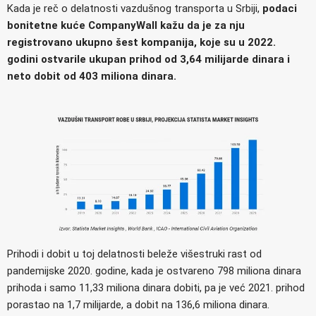
Kada je reč o delatnosti vazdušnog transporta u Srbiji,
podaci
bonitetne kuće CompanyWall kažu da je za nju
registrovano ukupno šest kompanija, koje su u 2022.
godini ostvarile ukupan prihod od 3,64 milijarde dinara i
neto dobit od 403 miliona dinara.
Prihodi i dobit u toj delatnosti beleže višestruki rast od
pandemijske 2020. godine, kada je ostvareno 798 miliona dinara
prihoda i samo 11,33 miliona dinara dobiti, pa je već 2021. prihod
porastao na 1,7 milijarde, a dobit na 136,6 miliona dinara.