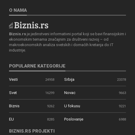
O NAMA
Biznis.rs
je jedinstveni informativni portal koji se bavi finansijskim i
ekonomskim temama značajnim za društveni razvoj – od
makroekonomskih analiza svetskih i domaćih kretanja do IT
industrije.
POPULARNE KATEGORIJE
Vesti
Srbija
24958
23378
Svet
Novac
16299
9663
Biznis
U fokusu
9262
9221
EU
Poslovanje
8285
6988
BIZNIS.RS PROJEKTI