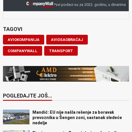
*svi podaci su za 2022. godinu, u dinarima
TAGOVI
AVIOKOMPANIJA
AVIOSAOBRAĆAJ
COMPANYWALL
TRANSPORT
POGLEDAJTE JOŠ...
Mandić: EU nije našla rešenje za boravak
prevoznika u Šengen zoni, sastanak sledeće
nedelje