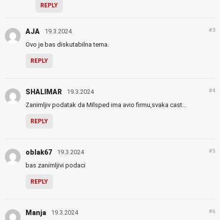
REPLY
#3
AJA
19.3.2024
Ovo je bas diskutabilna tema.
REPLY
#4
SHALIMAR
19.3.2024
Zanimljiv podatak da Milsped ima avio firmu,svaka cast…
REPLY
#5
oblak67
19.3.2024
bas zanimljivi podaci
REPLY
#6
Manja
19.3.2024