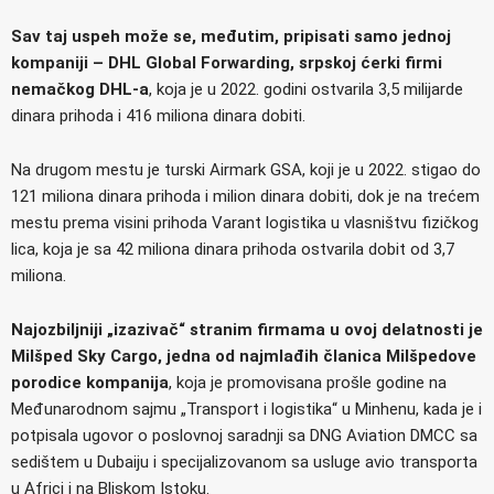
Sav taj uspeh može se, međutim, pripisati samo jednoj
kompaniji – DHL Global Forwarding, srpskoj ćerki firmi
nemačkog DHL-a
, koja je u 2022. godini ostvarila 3,5 milijarde
dinara prihoda i 416 miliona dinara dobiti.
Na drugom mestu je turski Airmark GSA, koji je u 2022. stigao do
121 miliona dinara prihoda i milion dinara dobiti, dok je na trećem
mestu prema visini prihoda Varant logistika u vlasništvu fizičkog
lica, koja je sa 42 miliona dinara prihoda ostvarila dobit od 3,7
miliona.
Najozbiljniji „izazivač“ stranim firmama u ovoj delatnosti je
Milšped Sky Cargo, jedna od najmlađih članica Milšpedove
porodice kompanija
, koja je promovisana prošle godine na
Međunarodnom sajmu „Transport i logistika“ u Minhenu, kada je i
potpisala ugovor o poslovnoj saradnji sa DNG Aviation DMCC sa
sedištem u Dubaiju i specijalizovanom sa usluge avio transporta
u Africi i na Bliskom Istoku.