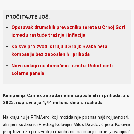
PROČITAJTE JOŠ:
Oporavak drumskih prevoznika tereta u Crnoj Gori
između rastuće tražnje i inflacije
Ko sve proizvodi struju u Srbiji: Svaka peta
kompanija bez zaposlenih i prihoda
Nova usluga na domaćem tržištu: Robot čisti
solarne panele
Kompanija Camex za sada nema zaposlenih ni prihoda, a u
2022. napravila je 1,44 miliona dinara rashoda
.
Na kraju, tu je PTMAero, koji možda nije poznat najširoj javnosti,
ali njeni suvlasnici Predrag Koluvija i Miloš Davidović jesu. Koluvija
je optužen za proizvodnju marihuane na imanju firme „Jovanjica“