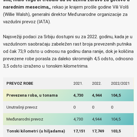
narednim mesecima
„, rekao je krajem prošle godine Vili Volš
(Willie Walsh), generalni direktor Međunarodne organizacije za
vazdušni prevoz (IATA).
Najsvežiji podaci za Srbiju dostupni su za 2022. godinu, kada je u
vazdušnom saobraćaju zabeležen rast broja prevezenih putnika
od čak 73,9 odsto u odnosu na godinu dana ranije, dok je količina
prevezene robe porasla za daleko skromnijih 4,5 odsto, odnosno
3,5 odsto izraženo u tonskim kilometrima.
PREVOZ ROBE
2021.
2022.
2022/2021
Prevezena roba, u tonama
4,730
4,944
104,5
Unutrašnji prevoz
0
0
0
Međunarodni prevoz
4,730
4,944
104,5
Tonski kilometri (u hiljadama)
17,151
17,749
103,5