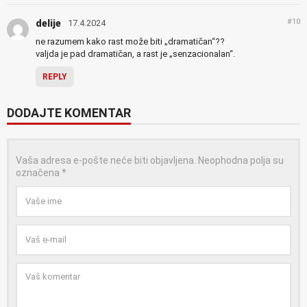
#10
delije
17.4.2024
ne razumem kako rast može biti „dramatičan“??
valjda je pad dramatičan, a rast je „senzacionalan“.
REPLY
DODAJTE KOMENTAR
Vaša adresa e-pošte neće biti objavljena.
Neophodna polja su
označena
*