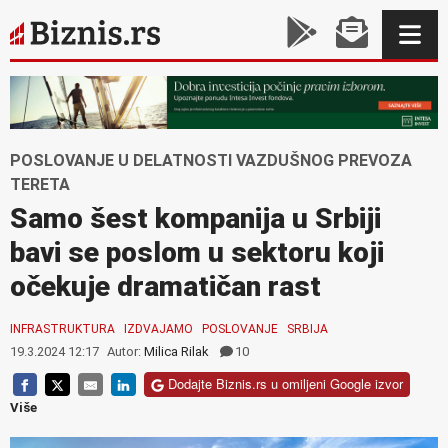
POSLOVANJE U DELATNOSTI VAZDUŠNOG PREVOZA
TERETA
Samo šest kompanija u Srbiji
bavi se poslom u sektoru koji
očekuje dramatičan rast
INFRASTRUKTURA
IZDVAJAMO
POSLOVANJE
SRBIJA
19.3.2024 12:17
Autor:
Milica Rilak
10
Dodajte Biznis.rs u omiljeni Google izvor
Više