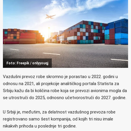
Foto: Freepik / onlyyouqj
Vazdušni prevoz robe skromno je porastao u 2022. godini u
odnosu na 2021, ali projekcije analitičkog portala Statista za
Srbiju kažu da bi količina robe koja se prevozi avionima mogla da
se utrostruči do 2025, odnosno učetvorostruči do 2027. godine.
U Srbiji je, međutim, za delatnost vazdušnog prevoza robe
registrovano samo šest kompanija, od kojih tri nisu imale
nikakvih prihoda u poslednje tri godine.