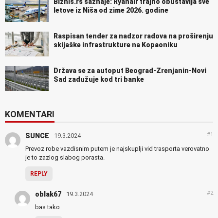
Biznis.rs saznaje: Ryanair trajno obustavlja sve
letove iz Niša od zime 2026. godine
Raspisan tender za nadzor radova na proširenju
skijaške infrastrukture na Kopaoniku
Država se za autoput Beograd-Zrenjanin-Novi
Sad zadužuje kod tri banke
KOMENTARI
#1
SUNCE
19.3.2024
Prevoz robe vazdisnim putem je najskuplji vid trasporta verovatno
je to zazlog slabog porasta.
REPLY
#2
oblak67
19.3.2024
bas tako