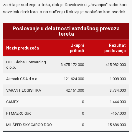
za šta je suđenje u toku, dok je Davidović u „Jovanjici“ radio kao
savetnik direktora, a na suđenju Koluviji je saslušan kao svedok.
Poslovanje u delatnosti vazdušnog prevoza
tereta
Ukupni
Rezultat
Naziv preduzeća
prihodi
poslovanja
DHL Global Forwarding
3.475.172.000
415.982.000
d.o.o.
Airmark GSA d.o.o.
121.624.000
1.008.000
VARANT LOGISTIKA
42.161.000
3.734.000
CAMEX
0
-1.444.000
PTMAERO doo
0
-167.000
MILŠPED SKY CARGO DOO
0
-15.686.000