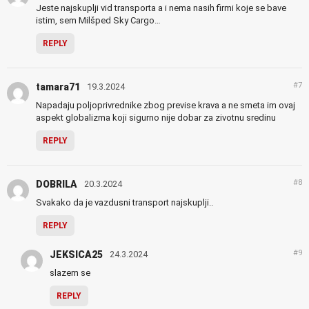
Jeste najskuplji vid transporta a i nema nasih firmi koje se bave
istim, sem Milšped Sky Cargo…
REPLY
#7
tamara71
19.3.2024
Napadaju poljoprivrednike zbog previse krava a ne smeta im ovaj
aspekt globalizma koji sigurno nije dobar za zivotnu sredinu
REPLY
#8
DOBRILA
20.3.2024
Svakako da je vazdusni transport najskuplji..
REPLY
#9
JEKSICA25
24.3.2024
slazem se
REPLY