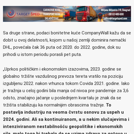
Sa druge strane, podaci bonitetne kuće CompanyWall kažu da se
dobit u ovoj delatnosti, kojom u našoj zemlji dominira nemački
DHL, povećala čak 36 puta od 2020. do 2022. godine, dok su
prihodi u istom periodu porasli pet puta.
„Uprkos političkim i ekonomskim izazovima, 2023. godine se
globalno tržište vazdušnog prevoza tereta vratilo na poziciju
izgubljenu 2022. nakon vrhunca tokom Covida 2021. godine. Iako
je tražnja u celoj godini bila manja od nivoa pre pandemije za 3,6
odsto, značajno jačanje u poslednjem kvartalu je znak da se
tržišta stabilizuju ka normalnijim obrascima tražnje.
To
postavlja industriju na veoma čvrstu osnovu za uspeh u
2024. godini. Ali sa kontinuiranom, a u nekim slučajevima i
intenziviranom nestabilnošću geopolitike i ekonomskih
sila, malo toga bi trebalo da se uzima zdravo za gotovo u