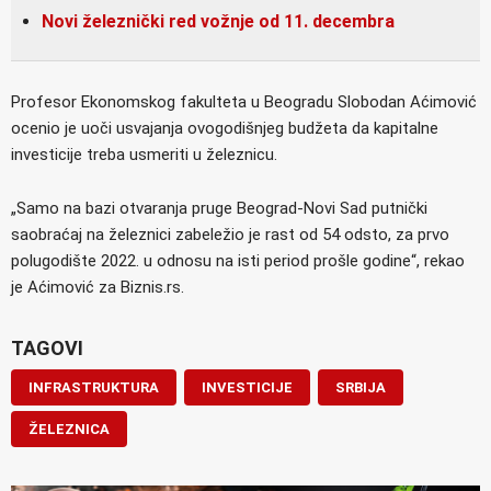
Novi železnički red vožnje od 11. decembra
Profesor Ekonomskog fakulteta u Beogradu Slobodan Aćimović
ocenio je uoči usvajanja ovogodišnjeg budžeta da kapitalne
investicije treba usmeriti u železnicu.
„Samo na bazi otvaranja pruge Beograd-Novi Sad putnički
saobraćaj na železnici zabeležio je rast od 54 odsto, za prvo
polugodište 2022. u odnosu na isti period prošle godine“, rekao
je Aćimović za Biznis.rs.
TAGOVI
INFRASTRUKTURA
INVESTICIJE
SRBIJA
ŽELEZNICA