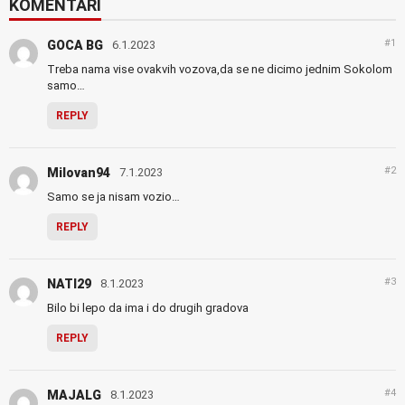
KOMENTARI
#1
GOCA BG
6.1.2023
Treba nama vise ovakvih vozova,da se ne dicimo jednim Sokolom
samo…
REPLY
#2
Milovan94
7.1.2023
Samo se ja nisam vozio…
REPLY
#3
NATI29
8.1.2023
Bilo bi lepo da ima i do drugih gradova
REPLY
#4
MAJALG
8.1.2023