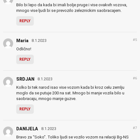
Bilo bi lepo da kada bi imali bolje pruge i vise ovakvih vozova,
mnogo vise ljudi bi se prevozilo zeleznickim saobracajem.
REPLY
#5
Maria
8.1.2023
Odlično!
REPLY
#6
SRDJAN
8.1.2023
Kolko bi tek narod isao vise vozom kada bi kroz celu zemlju
moglo da se putuje 200 na sat. Mnogo bi manje vozila bilo u
saobracaju, mnogo manje guzve.
REPLY
#7
DANIJELA
8.1.2023
Bravo za “Soko”. Toliko ljudi se vozilo vozom na relaciji Bg-NS