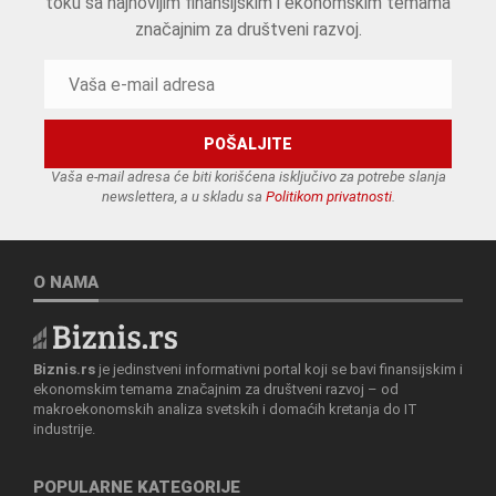
toku sa najnovijim finansijskim i ekonomskim temama
značajnim za društveni razvoj.
Vaša e-mail adresa će biti korišćena isključivo za potrebe slanja
newslettera, a u skladu sa
Politikom privatnosti
.
O NAMA
Biznis.rs
je jedinstveni informativni portal koji se bavi finansijskim i
ekonomskim temama značajnim za društveni razvoj – od
makroekonomskih analiza svetskih i domaćih kretanja do IT
industrije.
POPULARNE KATEGORIJE