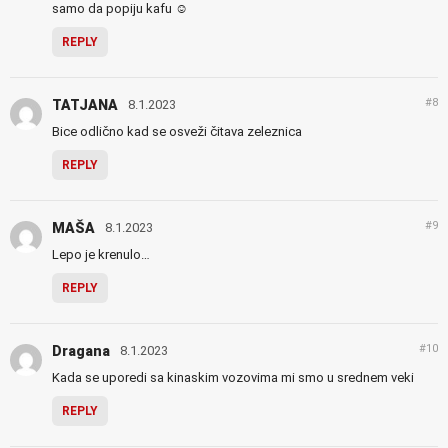
samo da popiju kafu ☺️
REPLY
#8
TATJANA
8.1.2023
Bice odlično kad se osveži čitava zeleznica
REPLY
#9
MAŠA
8.1.2023
Lepo je krenulo…
REPLY
#10
Dragana
8.1.2023
Kada se uporedi sa kinaskim vozovima mi smo u srednem veki
REPLY