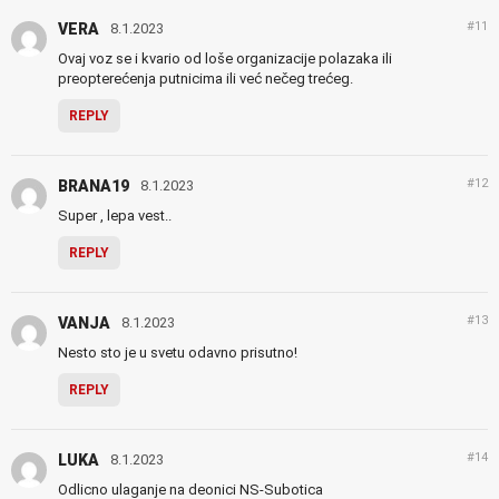
#11
VERA
8.1.2023
Ovaj voz se i kvario od loše organizacije polazaka ili
preopterećenja putnicima ili već nečeg trećeg.
REPLY
#12
BRANA19
8.1.2023
Super , lepa vest..
REPLY
#13
VANJA
8.1.2023
Nesto sto je u svetu odavno prisutno!
REPLY
#14
LUKA
8.1.2023
Odlicno ulaganje na deonici NS-Subotica