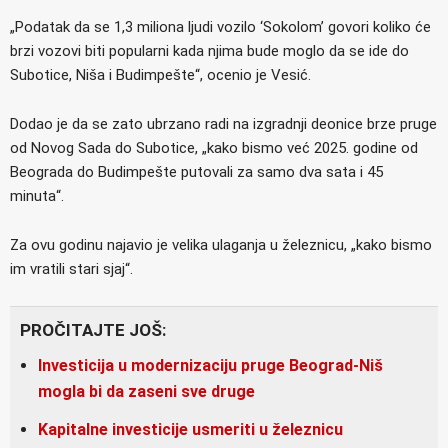
„Podatak da se 1,3 miliona ljudi vozilo ‘Sokolom’ govori koliko će
brzi vozovi biti popularni kada njima bude moglo da se ide do
Subotice, Niša i Budimpešte“, ocenio je Vesić.
Dodao je da se zato ubrzano radi na izgradnji deonice brze pruge
od Novog Sada do Subotice, „kako bismo već 2025. godine od
Beograda do Budimpešte putovali za samo dva sata i 45
minuta“.
Za ovu godinu najavio je velika ulaganja u železnicu, „kako bismo
im vratili stari sjaj“.
PROČITAJTE JOŠ:
Investicija u modernizaciju pruge Beograd-Niš
mogla bi da zaseni sve druge
Kapitalne investicije usmeriti u železnicu