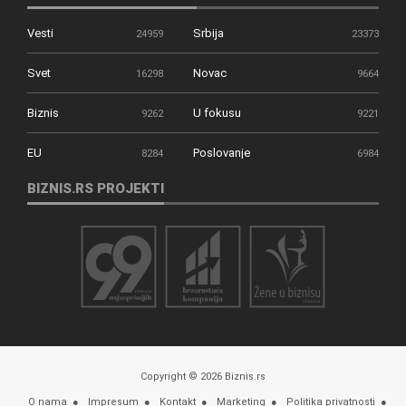
Vesti
Srbija
24959
23373
Svet
Novac
16298
9664
Biznis
U fokusu
9262
9221
EU
Poslovanje
8284
6984
BIZNIS.RS PROJEKTI
Copyright © 2026 Biznis.rs
O nama
Impresum
Kontakt
Marketing
Politika privatnosti