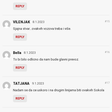
REPLY
#15
VILENJAK
8.1.2023
Sjajna stvar…ovakvih vozova treba i više.
REPLY
#16
Bella
8.1.2023
To bi bilo odlicno da nam bude glavni prevoz.
REPLY
#17
TATJANA
9.1.2023
Nadam se da ce uskoro i na drugim linijama biti ovakvih Sokola
REPLY