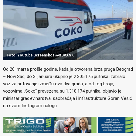
Foto: Youtube Screenshot @XSVXNK
Od 20. marta prošle godine, kada je otvorena brza pruga Beograd
– Novi Sad, do 3. januara ukupno je 2.305.175 putnika izabralo
voz za putovanje između ova dva grada, a od tog broja,
vozovima „Soko“ prevezena su 1.318.174 putnika, objavio je
ministar građevinarstva, saobraćaja i infrastrukture Goran Vesić
na svom Instagram nalogu.