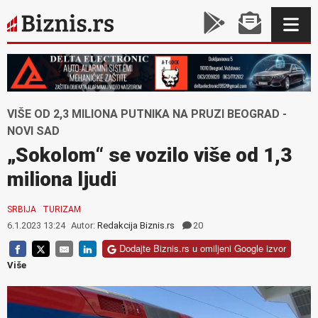
VIŠE OD 2,3 MILIONA PUTNIKA NA PRUZI BEOGRAD -
NOVI SAD
„Sokolom“ se vozilo više od 1,3
miliona ljudi
SRBIJA
TURIZAM
6.1.2023 13:24
Autor:
Redakcija Biznis.rs
20
Dodajte Biznis.rs u omiljeni Google izvor
Više