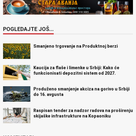
POGLEDAJTE JOŠ...
Smanjeno trgovanje na Produktnoj berzi
Kaucija za flaše i limenke u Srbiji: Kako će
funkcionisati depozitni sistem od 2027.
Produženo smanjenje akciza na gorivo u Srbiji
do 16. avgusta
Raspisan tender za nadzor radova na proširenju
skijaške infrastrukture na Kopaoniku