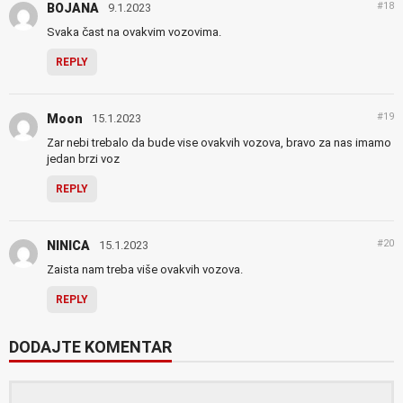
#18
BOJANA
9.1.2023
Svaka čast na ovakvim vozovima.
REPLY
#19
Moon
15.1.2023
Zar nebi trebalo da bude vise ovakvih vozova, bravo za nas imamo
jedan brzi voz
REPLY
#20
NINICA
15.1.2023
Zaista nam treba više ovakvih vozova.
REPLY
DODAJTE KOMENTAR