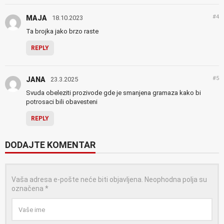
#4
MAJA
18.10.2023
Ta brojka jako brzo raste
REPLY
#5
JANA
23.3.2025
Svuda obeleziti prozivode gde je smanjena gramaza kako bi
potrosaci bili obavesteni
REPLY
DODAJTE KOMENTAR
Vaša adresa e-pošte neće biti objavljena.
Neophodna polja su
označena
*