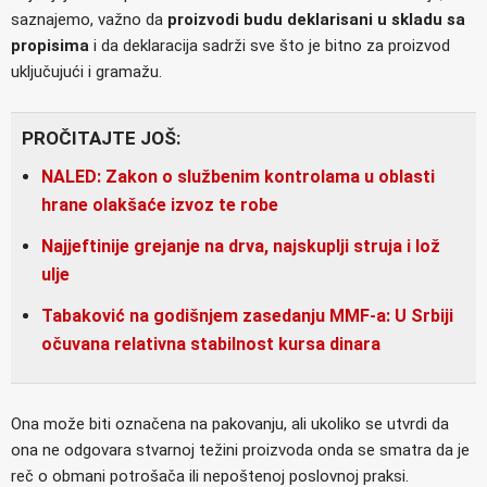
saznajemo, važno da
proizvodi budu deklarisani u skladu sa
propisima
i da deklaracija sadrži sve što je bitno za proizvod
uključujući i gramažu.
PROČITAJTE JOŠ:
NALED: Zakon o službenim kontrolama u oblasti
hrane olakšaće izvoz te robe
Najjeftinije grejanje na drva, najskuplji struja i lož
ulje
Tabaković na godišnjem zasedanju MMF-a: U Srbiji
očuvana relativna stabilnost kursa dinara
Ona može biti označena na pakovanju, ali ukoliko se utvrdi da
ona ne odgovara stvarnoj težini proizvoda onda se smatra da je
reč o obmani potrošača ili nepoštenoj poslovnoj praksi.