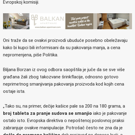
Evropskoj komisiji.
Oni traže da se ovakvi proizvodi ubuduće posebno obeležavaju
kako bi kupci bili informisani da su pakovanja manja, a cena
nepromenjena, piše Politika.
Biljana Borzan iz ovog odbora saopštila je juče da se sve više
građana žali zbog takozvane šrinkflacije, odnosno gotovo
neprimetnog smanjivanja pakovanja proizvoda kod kojih cena
ostaje ista.
„Tako su, na primer, dečije kašice pale sa 200 na 180 grama, a
broj tableta za pranje sudova se smanjio
iako je pakovanje
ostalo isto. Evropska direktiva o nepoštenoj poslovnoj praksi
zabranjuje ovakve manipulacije. Potrošač često ne zna da je
došlo do promene količine
dok proizvod ne donese kući, a