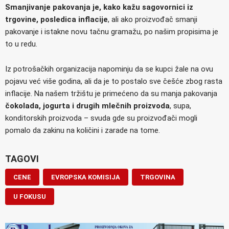
Smanjivanje pakovanja je, kako kažu sagovornici iz
trgovine, posledica inflacije
, ali ako proizvođač smanji
pakovanje i istakne novu tačnu gramažu, po našim propisima je
to u redu.
Iz potrošačkih organizacija napominju da se kupci žale na ovu
pojavu već više godina, ali da je to postalo sve češće zbog rasta
inflacije. Na našem tržištu je primećeno da su manja pakovanja
čokolada, jogurta i drugih mlečnih proizvoda
, supa,
konditorskih proizvoda – svuda gde su proizvođači mogli
pomalo da zakinu na količini i zarade na tome.
TAGOVI
CENE
EVROPSKA KOMISIJA
TRGOVINA
U FOKUSU