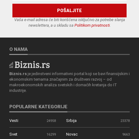
Vaša e-mail adresa će biti korišćena isključivo za potrebe slanja
newslettera, a u skladu sa
Politikom privatnosti
.
O NAMA
Biznis.rs
je jedinstveni informativni portal koji se bavi finansijskim i
ekonomskim temama značajnim za društveni razvoj – od
makroekonomskih analiza svetskih i domaćih kretanja do IT
industrije.
POPULARNE KATEGORIJE
Vesti
Srbija
24958
23378
Svet
Novac
16299
9663