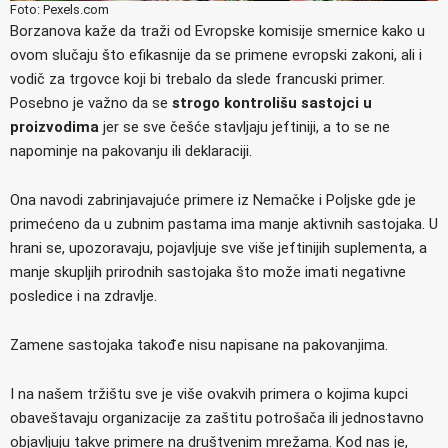
Foto: Pexels.com
Borzanova kaže da traži od Evropske komisije smernice kako u
ovom slučaju što efikasnije da se primene evropski zakoni, ali i
vodič za trgovce koji bi trebalo da slede francuski primer.
Posebno je važno da se
strogo kontrolišu sastojci u
proizvodima
jer se sve češće stavljaju jeftiniji, a to se ne
napominje na pakovanju ili deklaraciji.
Ona navodi zabrinjavajuće primere iz Nemačke i Poljske gde je
primećeno da u zubnim pastama ima manje aktivnih sastojaka. U
hrani se, upozoravaju, pojavljuje sve više jeftinijih suplementa, a
manje skupljih prirodnih sastojaka što može imati negativne
posledice i na zdravlje.
Zamene sastojaka takođe nisu napisane na pakovanjima.
I na našem tržištu sve je više ovakvih primera o kojima kupci
obaveštavaju organizacije za zaštitu potrošača ili jednostavno
objavljuju takve primere na društvenim mrežama. Kod nas je,