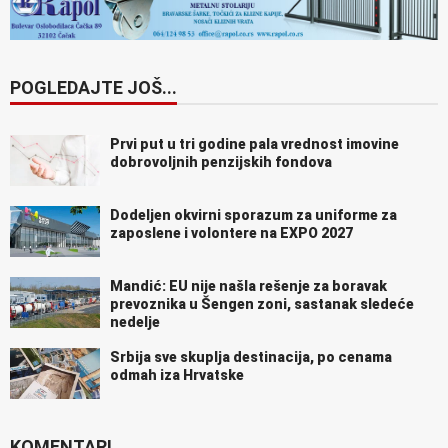
POGLEDAJTE JOŠ...
Prvi put u tri godine pala vrednost imovine
dobrovoljnih penzijskih fondova
Dodeljen okvirni sporazum za uniforme za
zaposlene i volontere na EXPO 2027
Mandić: EU nije našla rešenje za boravak
prevoznika u Šengen zoni, sastanak sledeće
nedelje
Srbija sve skuplja destinacija, po cenama
odmah iza Hrvatske
KOMENTARI