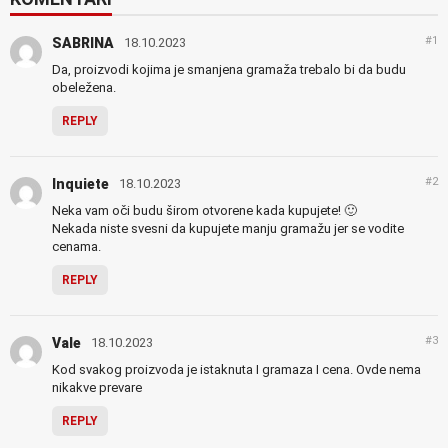
#1
SABRINA
18.10.2023
Da, proizvodi kojima je smanjena gramaža trebalo bi da budu
obeležena.
REPLY
#2
Inquiete
18.10.2023
Neka vam oči budu širom otvorene kada kupujete! 🙂
Nekada niste svesni da kupujete manju gramažu jer se vodite
cenama.
REPLY
#3
Vale
18.10.2023
Kod svakog proizvoda je istaknuta I gramaza I cena. Ovde nema
nikakve prevare
REPLY