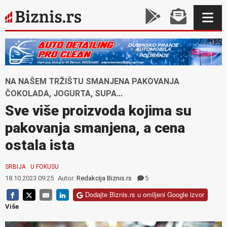
NA NAŠEM TRŽIŠTU SMANJENA PAKOVANJA
ČOKOLADA, JOGURTA, SUPA...
Sve više proizvoda kojima su
pakovanja smanjena, a cena
ostala ista
SRBIJA
U FOKUSU
18.10.2023 09:25
Autor:
Redakcija Biznis.rs
5
Dodajte Biznis.rs u omiljeni Google izvor
Više