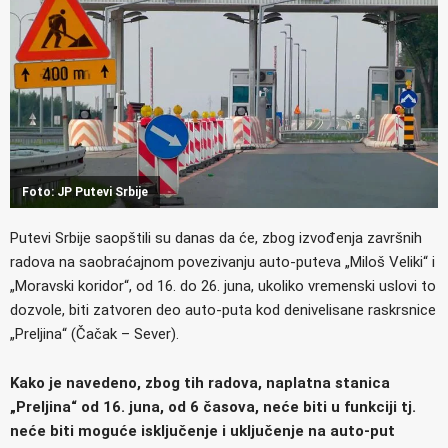
Foto: JP Putevi Srbije
Putevi Srbije saopštili su danas da će, zbog izvođenja završnih
radova na saobraćajnom povezivanju auto-puteva „Miloš Veliki“ i
„Moravski koridor“, od 16. do 26. juna, ukoliko vremenski uslovi to
dozvole, biti zatvoren deo auto-puta kod denivelisane raskrsnice
„Preljina“ (Čačak – Sever).
Kako je navedeno, zbog tih radova, naplatna stanica
„Preljina“ od 16. juna, od 6 časova, neće biti u funkciji tj.
neće biti moguće isključenje i uključenje na auto-put