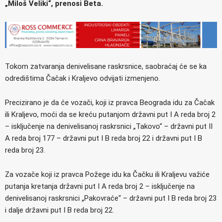
„Miloš Veliki“, prenosi Beta.
Tokom zatvaranja denivelisane raskrsnice, saobraćaj će se ka
odredištima Čačak i Kraljevo odvijati izmenjeno.
Precizirano je da će vozači, koji iz pravca Beograda idu za Čačak
ili Kraljevo, moći da se kreću putanjom državni put I A reda broj 2
– isključenje na denivelisanoj raskrsnici „Takovo“ – državni put II
A reda broj 177 – državni put I B reda broj 22 i državni put I B
reda broj 23.
Za vozače koji iz pravca Požege idu ka Čačku ili Kraljevu važiće
putanja kretanja državni put I A reda broj 2 – isključenje na
denivelisanoj raskrsnici „Pakovraće“ – državni put I B reda broj 23
i dalje državni put I B reda broj 22.