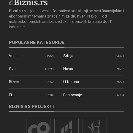
Biznis.rs
je jedinstveni informativni portal koji se bavi finansijskim i
ekonomskim temama značajnim za društveni razvoj – od
makroekonomskih analiza svetskih i domaćih kretanja do IT
industrije.
POPULARNE KATEGORIJE
Vesti
Srbija
24958
23374
Svet
Novac
16298
9663
Biznis
U fokusu
9262
9221
EU
Poslovanje
8284
6984
BIZNIS.RS PROJEKTI