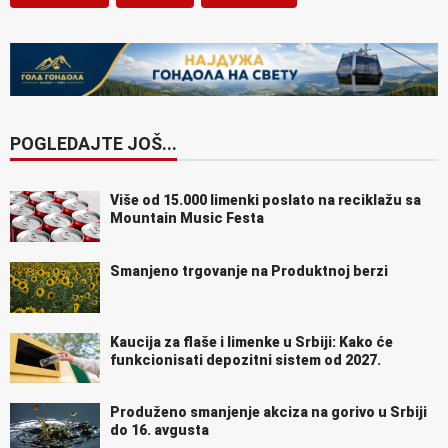
POGLEDAJTE JOŠ...
Više od 15.000 limenki poslato na reciklažu sa
Mountain Music Festa
Smanjeno trgovanje na Produktnoj berzi
Kaucija za flaše i limenke u Srbiji: Kako će
funkcionisati depozitni sistem od 2027.
Produženo smanjenje akciza na gorivo u Srbiji
do 16. avgusta