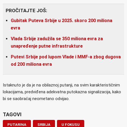
PROČITAJTE JOŠ:
Gubitak Puteva Srbije u 2025. skoro 200 miliona
evra
Vlada Srbije zadužila se 350 miliona evra za
unapređenje putne infrastrukture
Putevi Srbije pod lupom Vlade i MMF-a zbog dugova
od 200 miliona evra
Istaknuto je da je na obilaznoj putanji, na svim karakterističnim
lokacijama, predviđena adekvatna putokazna signalizacija, kako
bi se saobraćaj neometano odvijao.
TAGOVI
PUTARINA
SRBIJA
U FOKUSU