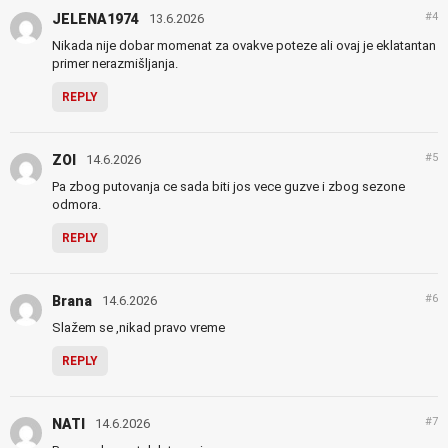
#4
JELENA1974
13.6.2026
Nikada nije dobar momenat za ovakve poteze ali ovaj je eklatantan
primer nerazmišljanja.
REPLY
#5
ZOI
14.6.2026
Pa zbog putovanja ce sada biti jos vece guzve i zbog sezone
odmora.
REPLY
#6
Brana
14.6.2026
Slažem se ,nikad pravo vreme
REPLY
#7
NATI
14.6.2026