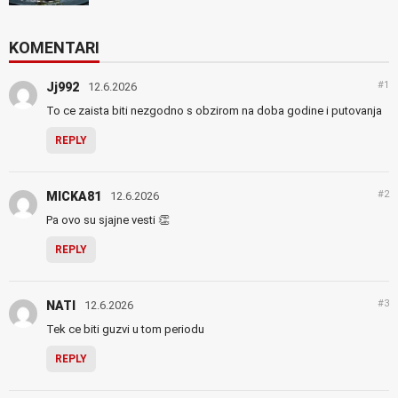
KOMENTARI
#1
Jj992
12.6.2026
To ce zaista biti nezgodno s obzirom na doba godine i putovanja
REPLY
#2
MICKA81
12.6.2026
Pa ovo su sjajne vesti 👏
REPLY
#3
NATI
12.6.2026
Tek ce biti guzvi u tom periodu
REPLY