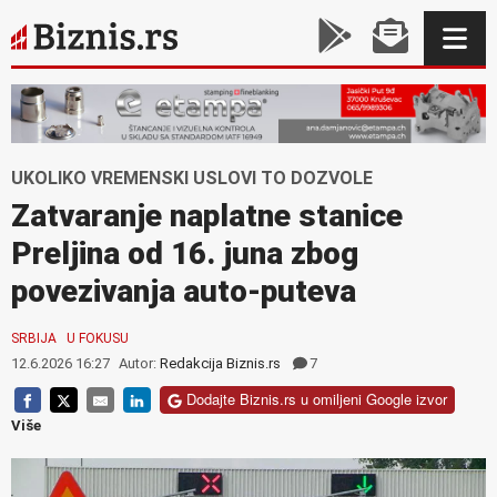
UKOLIKO VREMENSKI USLOVI TO DOZVOLE
Zatvaranje naplatne stanice
Preljina od 16. juna zbog
povezivanja auto-puteva
SRBIJA
U FOKUSU
12.6.2026 16:27
Autor:
Redakcija Biznis.rs
7
Dodajte Biznis.rs u omiljeni Google izvor
Više