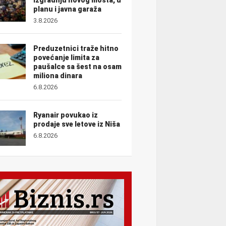
planu i javna garaža
3.8.2026
Preduzetnici traže hitno
povećanje limita za
paušalce sa šest na osam
miliona dinara
6.8.2026
Ryanair povukao iz
prodaje sve letove iz Niša
6.8.2026