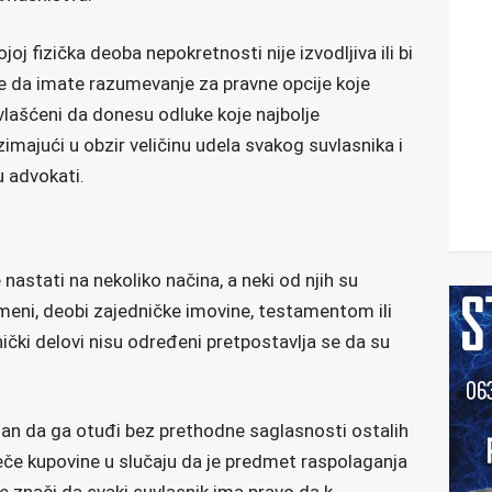
oj fizička deoba nepokretnosti nije izvodljiva ili bi
e da imate razumevanje za pravne opcije koje
vlašćeni da donesu odluke koje najbolje
imajući u obzir veličinu udela svakog suvlasnika i
u advokati.
nastati na nekoliko načina, a neki od njih su
meni, deobi zajedničke imovine, testamentom ili
čki delovi nisu određeni pretpostavlja se da su
dan da ga otuđi bez prethodne saglasnosti ostalih
eče kupovine u slučaju da je predmet raspolaganja