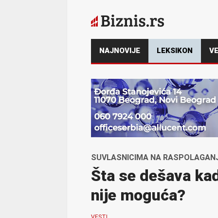
NAJNOVIJE
LEKSIKON
VE
SUVLASNICIMA NA RASPOLAGAN
Šta se dešava kad
nije moguća?
VESTI