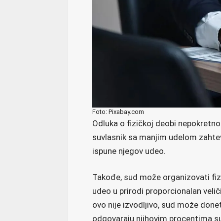
Foto: Pixabay.com
Odluka o fizičkoj deobi nepokretno
suvlasnik sa manjim udelom zahtev
ispune njegov udeo.
Takođe, sud može organizovati fiz
udeo u prirodi proporcionalan velič
ovo nije izvodljivo, sud može donet
odgovaraju njihovim procentima su