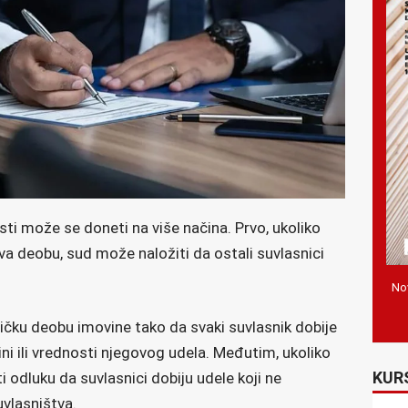
sti može se doneti na više načina. Prvo, ukoliko
a deobu, sud može naložiti da ostali suvlasnici
Nov
ičku deobu imovine tako da svaki suvlasnik dobije
ini ili vrednosti njegovog udelа. Međutim, ukoliko
KUR
i odluku da suvlasnici dobiju udele koji ne
vlasništva.