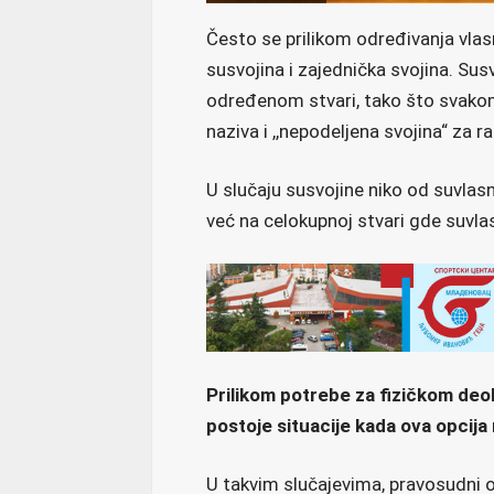
Često se prilikom određivanja vl
susvojina i zajednička svojina. Susv
određenom stvari, tako što svakom
naziva i ,,nepodeljena svojina“ za r
U slučaju susvojine niko od suvla
već na celokupnoj stvari gde suvlasn
Prilikom potrebe za fizičkom deo
postoje situacije kada ova opcija n
U takvim slučajevima, pravosudni 