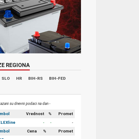
ZE REGIONA
SLO
HR
BIH-RS
BIH-FED
kazani su dnevni podaci na dan -
imbol
Vrednost
%
Promet
LEXline
-
-
-
imbol
Cena
%
Promet