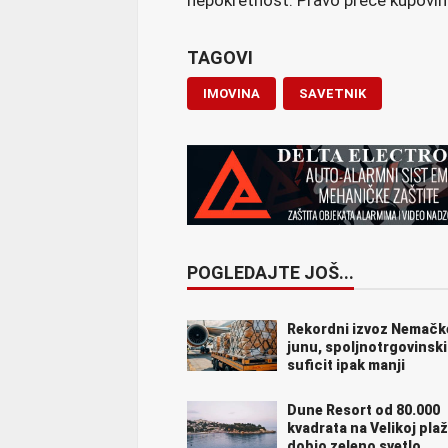
nepokretnost. Pravo preče kupovine
TAGOVI
IMOVINA
SAVETNIK
POGLEDAJTE JOŠ...
Rekordni izvoz Nemačk
junu, spoljnotrgovinski
suficit ipak manji
Dune Resort od 80.000
kvadrata na Velikoj plaž
dobio zeleno svetlo