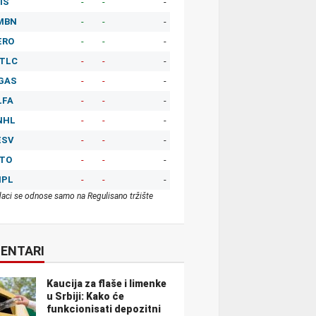
IS
-
-
-
MBN
-
-
-
ERO
-
-
-
TLC
-
-
-
GAS
-
-
-
LFA
-
-
-
NHL
-
-
-
ESV
-
-
-
ITO
-
-
-
MPL
-
-
-
aci se odnose samo na Regulisano tržište
ENTARI
Kaucija za flaše i limenke
u Srbiji: Kako će
funkcionisati depozitni