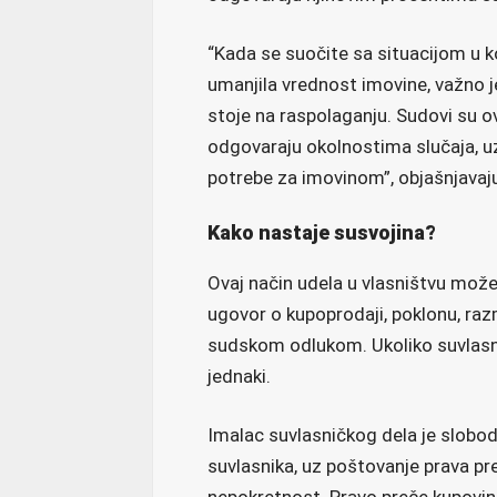
“Kada se suočite sa situacijom u koj
umanjila vrednost imovine, važno j
stoje na raspolaganju. Sudovi su o
odgovaraju okolnostima slučaja, uz
potrebe za imovinom”, objašnjavaj
Kako nastaje susvojina?
Ovaj način udela u vlasništvu može 
ugovor o kupoprodaji, poklonu, raz
sudskom odlukom. Ukoliko suvlasni
jednaki.
Imalac suvlasničkog dela je slobo
suvlasnika, uz poštovanje prava pr