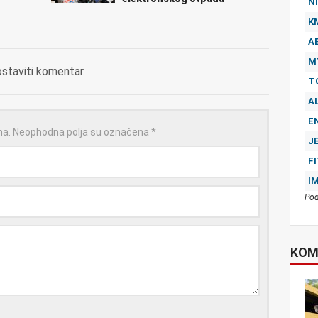
NI
K
A
M
ostaviti komentar.
T
A
E
na.
Neophodna polja su označena
*
J
F
I
Pod
KOM