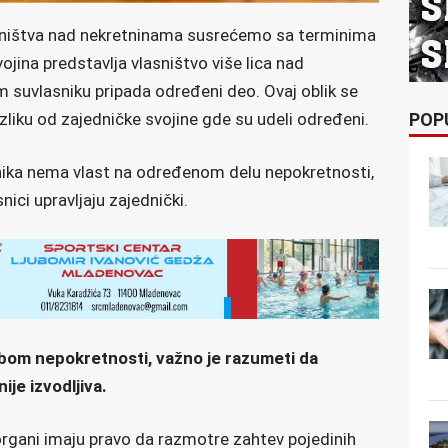
asništva nad nekretninama susrećemo sa terminima
ojina predstavlja vlasništvo više lica nad
 suvlasniku pripada određeni deo. Ovaj oblik se
POP
azliku od zajedničke svojine gde su udeli određeni.
snika nema vlast na određenom delu nepokretnosti,
ici upravljaju zajednički.
bom nepokretnosti, važno je razumeti da
ije izvodljiva.
organi imaju pravo da razmotre zahtev pojedinih