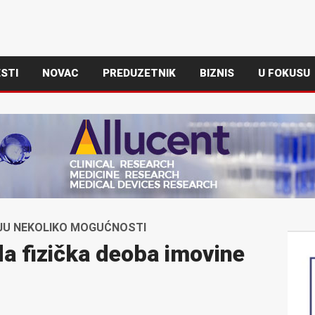
STI
NOVAC
PREDUZETNIK
BIZNIS
U FOKUSU
JU NEKOLIKO MOGUĆNOSTI
a fizička deoba imovine