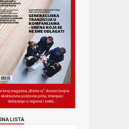
i broj magazina „Biznis.rs” donosi brojne
ekskluzivne poslovne priče, intervjue i
dešavanja iz regiona i sveta…
SNA LISTA