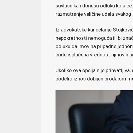
suvlasnika i donesu odluku koja će
razmatranje veličine udela svakog 
Iz advokatske kancelarije Stojković
nepokretnosti nemoguća ili bi zna
odluku da imovina pripadne jednom
bude isplaćena vrednost njihovih u
Ukoliko ova opcija nije prihvatljiv
podeliti iznos dobijen prodajom m