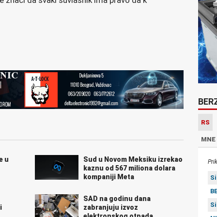
 znači da svaki suvlasnik ima pravo da k
BER
RS
MNE
e u
Sud u Novom Meksiku izrekao
Pri
kaznu od 567 miliona dolara
kompaniji Meta
S
BE
SAD na godinu dana
S
i
zabranjuju izvoz
elektronskog otpada