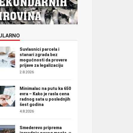
ULARNO
Suvlasnici parcela i
stanari zgrada bez
mogućnosti da provere
prijave za legalizaciju
2.8.2026
Minimalac na putu ka 650
evra – Kako je rasla cena
radnog sata u poslednjih
šest godina
4.8.2026
Smederevo priprema
izgradnju novog mosta, u