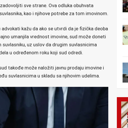
 zadovoljiti sve strane. Ova odluka obuhvata
suvlasnika, kao i njihove potrebe za tom imovinom.
 advokati kažu da ako se utvrdi da je fizička deoba
čajno umanjila vrednost imovine, sud može doneti
 suvlasniku, uz uslov da drugim suvlasnicima
dela u određenom roku koji sud odredi.
a, sud takođe može naložiti javnu prodaju imovine i
eđu suvlasnicima u skladu sa njihovim udelima.