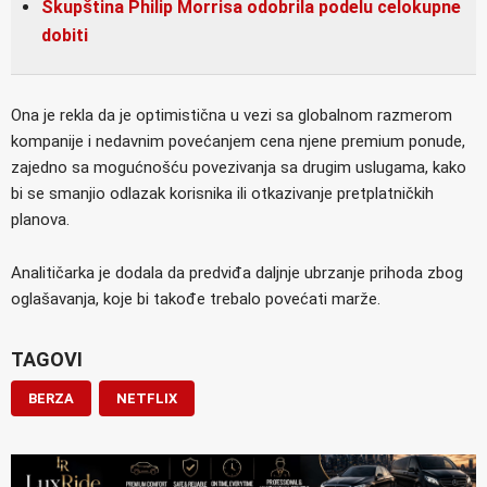
Skupština Philip Morrisa odobrila podelu celokupne
dobiti
Ona je rekla da je optimistična u vezi sa globalnom razmerom
kompanije i nedavnim povećanjem cena njene premium ponude,
zajedno sa mogućnošću povezivanja sa drugim uslugama, kako
bi se smanjio odlazak korisnika ili otkazivanje pretplatničkih
planova.
Analitičarka je dodala da predviđa daljnje ubrzanje prihoda zbog
oglašavanja, koje bi takođe trebalo povećati marže.
TAGOVI
BERZA
NETFLIX