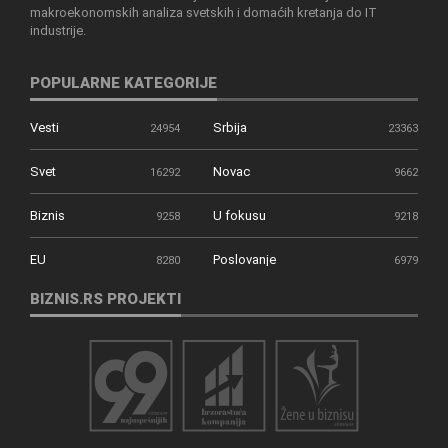
makroekonomskih analiza svetskih i domaćih kretanja do IT
industrije.
POPULARNE KATEGORIJE
Vesti
Srbija
24954
23363
Svet
Novac
16292
9662
Biznis
U fokusu
9258
9218
EU
Poslovanje
8280
6979
BIZNIS.RS PROJEKTI