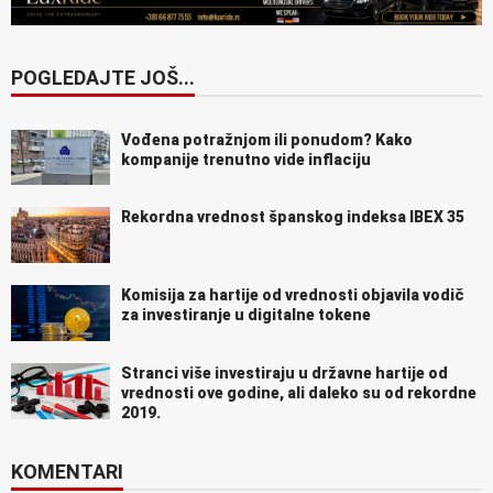
POGLEDAJTE JOŠ...
Vođena potražnjom ili ponudom? Kako
kompanije trenutno vide inflaciju
Rekordna vrednost španskog indeksa IBEX 35
Komisija za hartije od vrednosti objavila vodič
za investiranje u digitalne tokene
Stranci više investiraju u državne hartije od
vrednosti ove godine, ali daleko su od rekordne
2019.
KOMENTARI