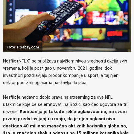
Foto: Pixabay.com
Netflix (NFLX) se približava najvišem nivou vrednosti akcija svih
vremena, koji je postigao u novembru 2021. godine, dok
investitori pozdravljaju prodor kompanije u sport, a taj njen
sektor podržan oglasima nastavlja da jača.
Netflix je nedavno dobio prava na streaming za dve NFL
utakmice koje će se emitovati na Božić, kao deo ugovora za tri
sezone.
Kompanija je takođe rekla oglašivačima, na svom
prvom predstavljanju u maju, da je njen oglasni nivo
dostigao 40 miliona mesečno aktivnih korisnika globalno,
što je značajan skok u odnosu na 15 miliona korisnika
koje