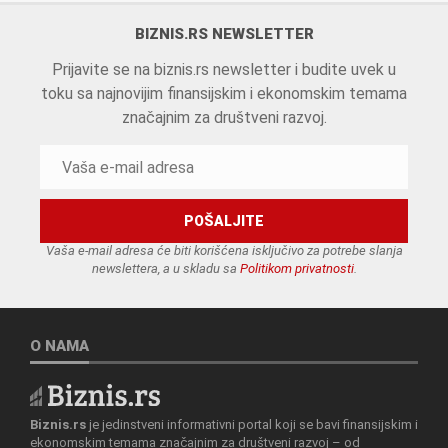
BIZNIS.RS NEWSLETTER
Prijavite se na biznis.rs newsletter i budite uvek u
toku sa najnovijim finansijskim i ekonomskim temama
značajnim za društveni razvoj.
Vaša e-mail adresa će biti korišćena isključivo za potrebe slanja
newslettera, a u skladu sa
Politikom privatnosti
.
O NAMA
Biznis.rs
je jedinstveni informativni portal koji se bavi finansijskim i
ekonomskim temama značajnim za društveni razvoj – od