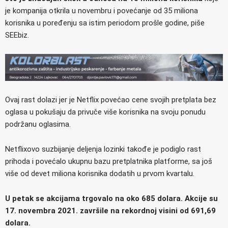
je kompanija otkrila u novembru i povećanje od 35 miliona
korisnika u poređenju sa istim periodom prošle godine, piše
SEEbiz.
Ovaj rast dolazi jer je Netflix povećao cene svojih pretplata bez
oglasa u pokušaju da privuče više korisnika na svoju ponudu
podržanu oglasima.
Netflixovo suzbijanje deljenja lozinki takođe je podiglo rast
prihoda i povećalo ukupnu bazu pretplatnika platforme, sa još
više od devet miliona korisnika dodatih u prvom kvartalu.
U petak se akcijama trgovalo na oko 685 dolara. Akcije su
17. novembra 2021. završile na rekordnoj visini od 691,69
dolara.