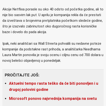
Akcije Netflixa porasle su oko 40 odsto od početka godine, ali to
nije bio sasvim lak put. U aprilu je kompanija rekla da će prestati
da izveštava o brojevima pretplatnika početkom sledeće godine,
što je izazvalo zabrinutost oko dugoročnog rasta korisničke
baze i dovelo do pada akcija.
Ipak, neki analitičari sa Wall Streeta pohvalili su nedavne poteze
kompanije da podstakne rast prihoda, a analitičarka Needhama
Laura Martin ponovila je svoju ocenu i ciljnu cenu od 700 dolara u
novoj belešci objavljenoj u ponedeljak.
PROČITAJTE JOŠ:
Aktuelni tempo rasta teško da će biti ponovljen i u
drugoj polovini godine
Microsoft ponovo najvrednija kompanija na svetu