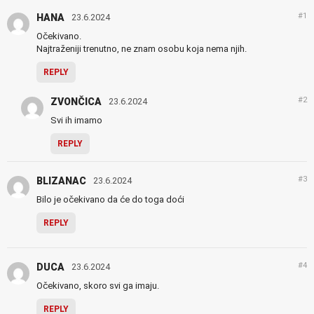
#1
HANA
23.6.2024
Očekivano.
Najtraženiji trenutno, ne znam osobu koja nema njih.
REPLY
#2
ZVONČICA
23.6.2024
Svi ih imamo
REPLY
#3
BLIZANAC
23.6.2024
Bilo je očekivano da će do toga doći
REPLY
#4
DUCA
23.6.2024
Očekivano, skoro svi ga imaju.
REPLY