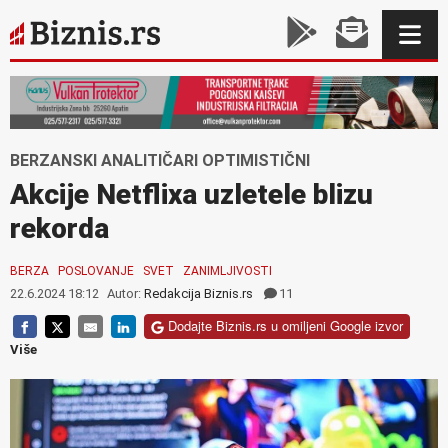
BERZANSKI ANALITIČARI OPTIMISTIČNI
Akcije Netflixa uzletele blizu
rekorda
BERZA
POSLOVANJE
SVET
ZANIMLJIVOSTI
22.6.2024 18:12
Autor:
Redakcija Biznis.rs
11
Dodajte Biznis.rs u omiljeni Google izvor
Više