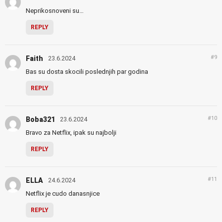
Neprikosnoveni su…
REPLY
#9
Faith
23.6.2024
Bas su dosta skocili poslednjih par godina
REPLY
#10
Boba321
23.6.2024
Bravo za Netflix, ipak su najbolji
REPLY
#11
ELLA
24.6.2024
Netflix je cudo danasnjice
REPLY