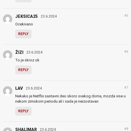
#5
JEKSICA25
23.6.2024
Ocekivano
REPLY
#6
ŽIZI
23.6.2024
To je skroz ok
REPLY
#7
LAV
23.6.2024
Nekako je Netflix sastavni deo skoro svakog doma, mozda vise u
nekom zimskom periodu ali i sada je neizostavan
REPLY
#8
SHALIMAR
23.6.2024