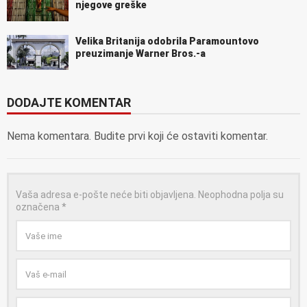
njegove greške
Velika Britanija odobrila Paramountovo
preuzimanje Warner Bros.-a
DODAJTE KOMENTAR
Nema komentara. Budite prvi koji će ostaviti komentar.
Vaša adresa e-pošte neće biti objavljena.
Neophodna polja su
označena
*