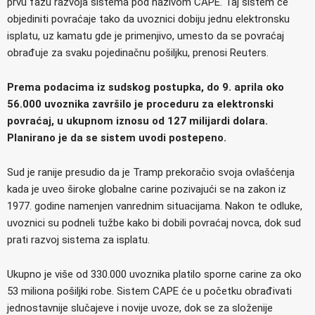
prvu fazu razvoja sistema pod nazivom CAPE. Taj sistem će
objediniti povraćaje tako da uvoznici dobiju jednu elektronsku
isplatu, uz kamatu gde je primenjivo, umesto da se povraćaj
obrađuje za svaku pojedinačnu pošiljku, prenosi Reuters.
Prema podacima iz sudskog postupka, do 9. aprila oko
56.000 uvoznika završilo je proceduru za elektronski
povraćaj, u ukupnom iznosu od 127 milijardi dolara.
Planirano je da se sistem uvodi postepeno.
Sud je ranije presudio da je Tramp prekoračio svoja ovlašćenja
kada je uveo široke globalne carine pozivajući se na zakon iz
1977. godine namenjen vanrednim situacijama. Nakon te odluke,
uvoznici su podneli tužbe kako bi dobili povraćaj novca, dok sud
prati razvoj sistema za isplatu.
Ukupno je više od 330.000 uvoznika platilo sporne carine za oko
53 miliona pošiljki robe. Sistem CAPE će u početku obrađivati
jednostavnije slučajeve i novije uvoze, dok se za složenije