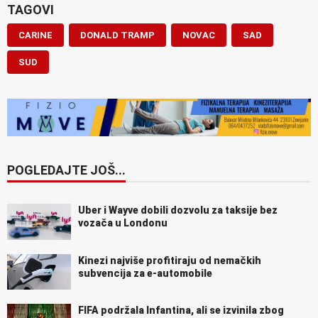
TAGOVI
CARINE
DONALD TRAMP
NOVAC
SAD
SUD
POGLEDAJTE JOŠ...
Uber i Wayve dobili dozvolu za taksije bez
vozača u Londonu
Kinezi najviše profitiraju od nemačkih
subvencija za e-automobile
FIFA podržala Infantina, ali se izvinila zbog