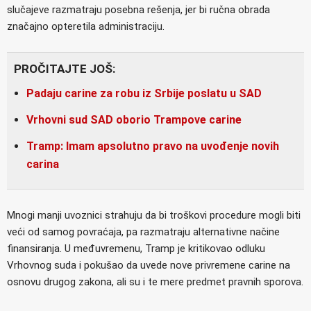
slučajeve razmatraju posebna rešenja, jer bi ručna obrada
značajno opteretila administraciju.
PROČITAJTE JOŠ:
Padaju carine za robu iz Srbije poslatu u SAD
Vrhovni sud SAD oborio Trampove carine
Tramp: Imam apsolutno pravo na uvođenje novih
carina
Mnogi manji uvoznici strahuju da bi troškovi procedure mogli biti
veći od samog povraćaja, pa razmatraju alternativne načine
finansiranja. U međuvremenu, Tramp je kritikovao odluku
Vrhovnog suda i pokušao da uvede nove privremene carine na
osnovu drugog zakona, ali su i te mere predmet pravnih sporova.