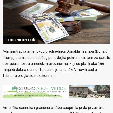
Foto: Shutterstock
Administracija američkog predsednika Donalda Trampa (Donald
Trump) planira da sledećeg ponedeljka pokrene sistem za isplatu
povraćaja novca američkim uvoznicima, koji su platili oko 166
milijardi dolara carina. Te carine je američki Vrhovni sud u
februaru proglasio nezakonitim.
Američka carinska i granična služba saopštila je da je završila