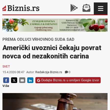
PREMA ODLUCI VRHOVNOG SUDA SAD
Američki uvoznici čekaju povrat
novca od nezakonitih carina
SVET
15.4.2026 08:47
Autor:
Redakcija Biznis.rs
0
Dodajte Biznis.rs u omiljeni Google izvor
Više