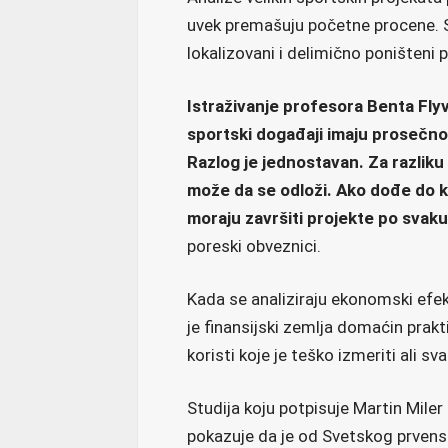
uvek premašuju početne procene. S
lokalizovani i delimično poništen
Istraživanje profesora Benta Flyv
sportski događaji imaju prosečn
Razlog je jednostavan. Za razlik
može da se odloži. Ako dođe do k
moraju završiti projekte po svak
poreski obveznici.
Kada se analiziraju ekonomski efekti
je finansijski zemlja domaćin prakt
koristi koje je teško izmeriti ali sva
Studija koju potpisuje Martin Miler
pokazuje da je od Svetskog prvens