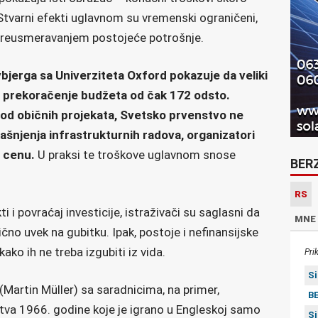
tvarni efekti uglavnom su vremenski ograničeni,
i preusmeravanjem postojeće potrošnje.
bjerga sa Univerziteta Oxford pokazuje da veliki
o prekoračenje budžeta od čak 172 odsto.
u od običnih projekata, Svetsko prvenstvo ne
ašnjenja infrastrukturnih radova, organizatori
u cenu.
U praksi te troškove uglavnom snose
BER
RS
 i povraćaj investicije, istraživači su saglasni da
MNE
ično uvek na gubitku. Ipak, postoje i nefinansijske
kako ih ne treba izgubiti iz vida.
Pri
S
 (Martin Müller) sa saradnicima, na primer,
BE
tva 1966. godine koje je igrano u Engleskoj samo
S