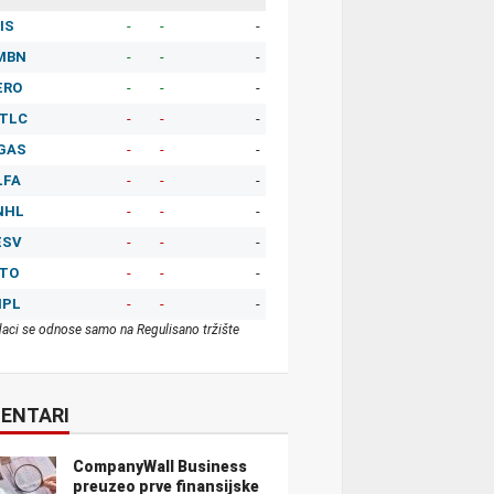
IS
-
-
-
MBN
-
-
-
ERO
-
-
-
TLC
-
-
-
GAS
-
-
-
LFA
-
-
-
NHL
-
-
-
ESV
-
-
-
ITO
-
-
-
MPL
-
-
-
aci se odnose samo na Regulisano tržište
ENTARI
CompanyWall Business
preuzeo prve finansijske