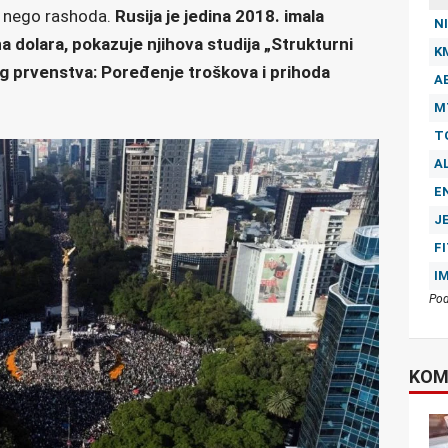
a nego rashoda.
Rusija je jedina 2018. imala
NI
a dolara, pokazuje njihova studija „Strukturni
K
kog prvenstva: Poređenje troškova i prihoda
A
M
T
A
E
J
F
I
Pod
KOM