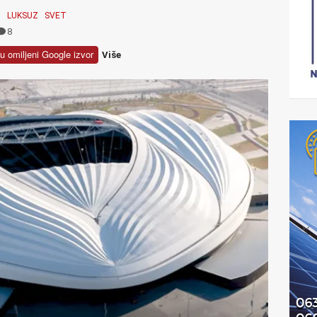
O
LUKSUZ
SVET
8
u omiljeni Google izvor
Više