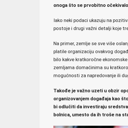
onoga što se prvobitno očekivalo
Iako neki podaci ukazuju na pozitiv
postoje i drugi važni detalji koje tr
Na primer, zemlje se sve više oslanj
platile organizaciju ovakvog događ
bilo kakve kratkoročne ekonomske 
zemljama domaćinima su kratkoročna
mogućnosti za napredovanje ili d
Takođe je važno uzeti u obzir o
organizovanjem događaja kao što
bi odlučiti da investiraju sredstv
bolnica, umesto da ih troše na sta