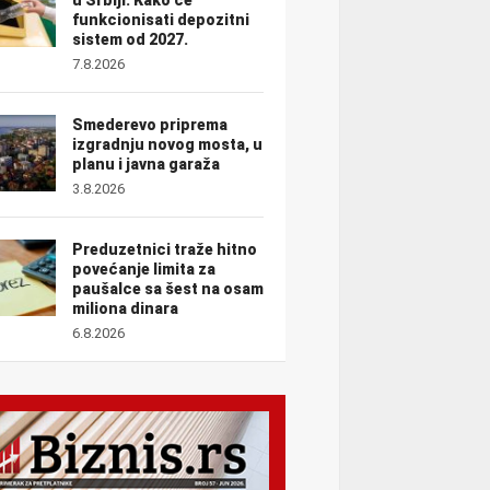
funkcionisati depozitni
sistem od 2027.
7.8.2026
Smederevo priprema
izgradnju novog mosta, u
planu i javna garaža
3.8.2026
Preduzetnici traže hitno
povećanje limita za
paušalce sa šest na osam
miliona dinara
6.8.2026