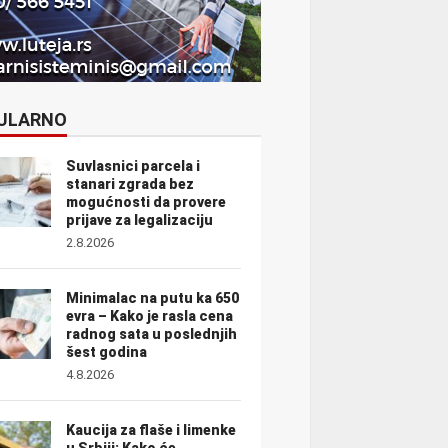
ULARNO
Suvlasnici parcela i
stanari zgrada bez
mogućnosti da provere
prijave za legalizaciju
2.8.2026
Minimalac na putu ka 650
evra – Kako je rasla cena
radnog sata u poslednjih
šest godina
4.8.2026
Kaucija za flaše i limenke
u Srbiji: Kako će