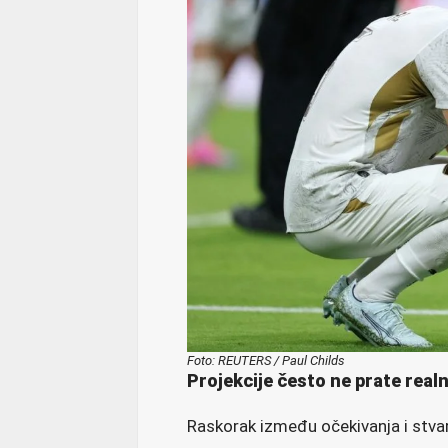
Foto: REUTERS / Paul Childs
Projekcije često ne prate real
Raskorak između očekivanja i stvar