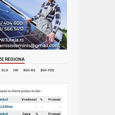
ZE REGIONA
SLO
HR
BIH-RS
BIH-FED
kazani su dnevni podaci na dan -
imbol
Vrednost
%
Promet
LEXline
-
-
-
imbol
Cena
%
Promet