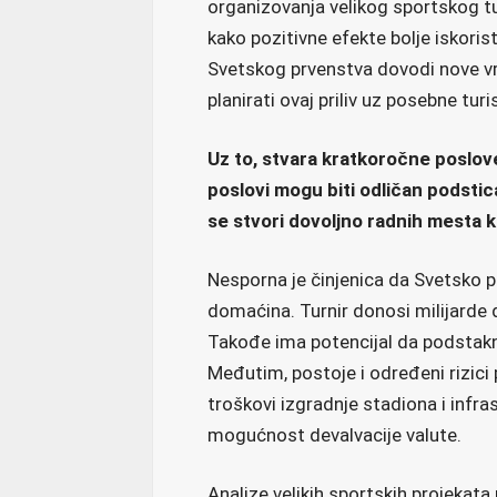
organizovanja velikog sportskog tu
kako pozitivne efekte bolje iskoris
Svetskog prvenstva dovodi nove vr
planirati ovaj priliv uz posebne turi
Uz to, stvara kratkoročne poslove
poslovi mogu biti odličan podstic
se stvori dovoljno radnih mesta k
Nesporna je činjenica da Svetsko 
domaćina. Turnir donosi milijarde d
Takođe ima potencijal da podstak
Međutim, postoje i određeni rizic
troškovi izgradnje stadiona i infrast
mogućnost devalvacije valute.
Analize velikih sportskih projekata