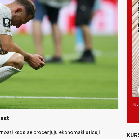
Nov
nost
nosti kada se procenjuju ekonomski uticaji
KUR