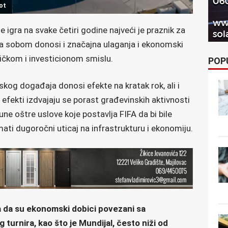
ot
 igra na svake četiri godine najveći je praznik za
o sa sobom donosi i značajna ulaganja i ekonomski
tičkom i investicionom smislu.
POP
kog događaja donosi efekte na kratak rok, ali i
 efekti izdvajaju se porast građevinskih aktivnosti
ne oštre uslove koje postavlja FIFA da bi bile
ti dugoročni uticaj na infrastrukturu i ekonomiju.
la da su ekonomski dobici povezani sa
turnira, kao što je Mundijal, često niži od