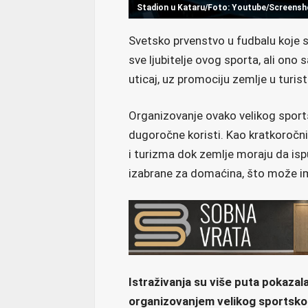
Stadion u Kataru/Foto: Youtube/Screensh
Svetsko prvenstvo u fudbalu koje se
sve ljubitelje ovog sporta, ali on
uticaj, uz promociju zemlje u turis
Organizovanje ovako velikog sports
dugoročne koristi. Kao kratkoročni
i turizma dok zemlje moraju da ispu
izabrane za domaćina, što može ima
Istraživanja su više puta pokaza
organizovanjem velikog sportskog 