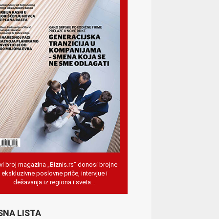
i broj magazina „Biznis.rs” donosi brojne
ekskluzivne poslovne priče, intervjue i
dešavanja iz regiona i sveta…
SNA LISTA