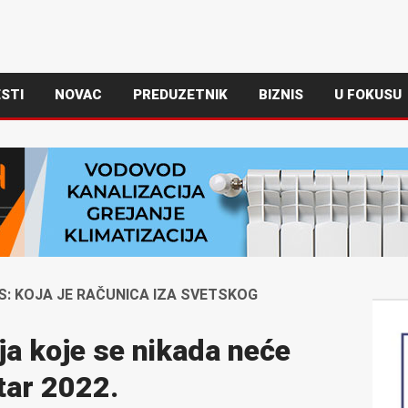
STI
NOVAC
PREDUZETNIK
BIZNIS
U FOKUSU
S: KOJA JE RAČUNICA IZA SVETSKOG
ija koje se nikada neće
atar 2022.