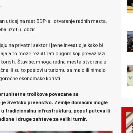
.
an uticaj na rast BDP-a i otvaranje radnih mesta,
eba uzeti u obzir.
aju na privatni sektor i javne investicije kako bi
aja a to može rezultirati dugom koji prevazilazi
koristi. Štaviše, mnoga radna mesta stvorena u
 ili su to poslovi u turizmu sa malo ili nimalo
ugoročne ekonomske koristi.
portunitetne troškove povezane sa
 je Svetsko prvenstvo. Zemlje domaćini mogle
a u tradicionalnu infrastrukturu, poput puteva ili
dione i druge zahteve za veliki turnir.