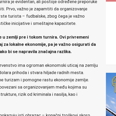
rnira je evidentan, ali postoje određene preporuke
titi. Prvo, važno je zapamtiti da organizovanje
ste turista – fudbalske, zbog čega je važno
stičke inicijative i smeštajne kapacitete.
 u zemlji pre i tokom turnira. Ovi privremeni
aj za lokalne ekonomije, pa je važno osigurati da
ako bi se napravila značajna razlika.
prvenstvo ima ogroman ekonomski uticaj na zemlju
olara prihoda i stvara hiljade radnih mesta.
ne turizam i pomogne rastu ekonomije zemlje.
i povezani sa organizovanjem među kojima su
rukture, rizik od kriminala i nasilja, kao i
 pokazuju isti obrazac – konačni troškovi skoro