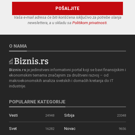
Vaša e-mail adresa će biti korišćena isključivo za potrebe slanja
newslettera, a u skladu sa
Politikom privatnosti
.
O NAMA
Biznis.rs
je jedinstveni informativni portal koji se bavi finansijskim i
ekonomskim temama značajnim za društveni razvoj – od
makroekonomskih analiza svetskih i domaćih kretanja do IT
industrije.
POPULARNE KATEGORIJE
Vesti
Srbija
24948
23348
Svet
Novac
16282
9656