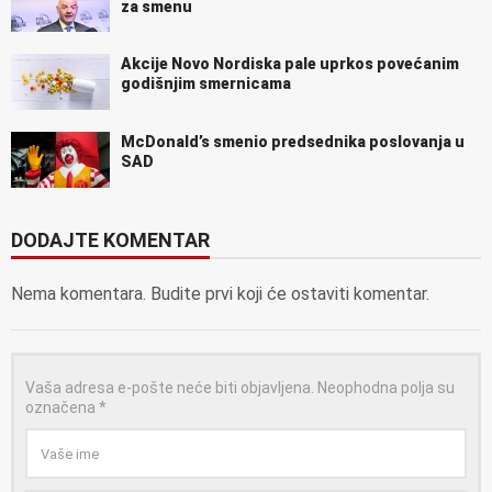
za smenu
Akcije Novo Nordiska pale uprkos povećanim
godišnjim smernicama
McDonald’s smenio predsednika poslovanja u
SAD
DODAJTE KOMENTAR
Nema komentara. Budite prvi koji će ostaviti komentar.
Vaša adresa e-pošte neće biti objavljena.
Neophodna polja su
označena
*