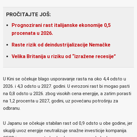
PROČITAJTE JOŠ:
Prognozirani rast italijanske ekonomije 0,5
procenata u 2026.
Raste rizik od deindustrijalizacije Nemačke
Velika Britanija u riziku od “izražene recesije”
U Kini se očekuje blago usporavanje rasta na oko 4,4 odsto u
2026. i 4,3 odsto u 2027. godini. U evrozoni rast bi mogao pasti
na 0,8 odsto u 2026. zbog visokih cena energije, a zatim porasti
na 1,2 procenta u 2027, godini, uz povećanu potrošnju za
odbranu.
U Japanu se očekuje stabilan rast od 0,9 odsto u obe godine, jer
skuplji uvoz energije neutralizuje snažne investicije kompanija.