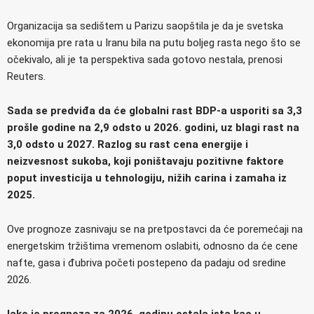
Organizacija sa sedištem u Parizu saopštila je da je svetska
ekonomija pre rata u Iranu bila na putu boljeg rasta nego što se
očekivalo, ali je ta perspektiva sada gotovo nestala, prenosi
Reuters.
Sada se predviđa da će globalni rast BDP-a usporiti sa 3,3
prošle godine na 2,9 odsto u 2026. godini, uz blagi rast na
3,0 odsto u 2027. Razlog su rast cena energije i
neizvesnost sukoba, koji poništavaju pozitivne faktore
poput investicija u tehnologiju, nižih carina i zamaha iz
2025.
Ove prognoze zasnivaju se na pretpostavci da će poremećaji na
energetskim tržištima vremenom oslabiti, odnosno da će cene
nafte, gasa i đubriva početi postepeno da padaju od sredine
2026.
Iako je prognoza za 2026. godinu ostala ista kao u