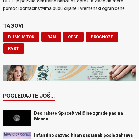
OECD je pozvao centralne banke na oprez, a vlade da mere
pomoći domaćinstvima budu ciljane i vremenski ograničene.
TAGOVI
BLISKI ISTOK
IRAN
OECD
PROGNOZE
RAST
POGLEDAJTE JOŠ...
Deo rakete SpaceX veličine zgrade pao na
Mesec
Infantino sazvao hitan sastanak posle zahteva