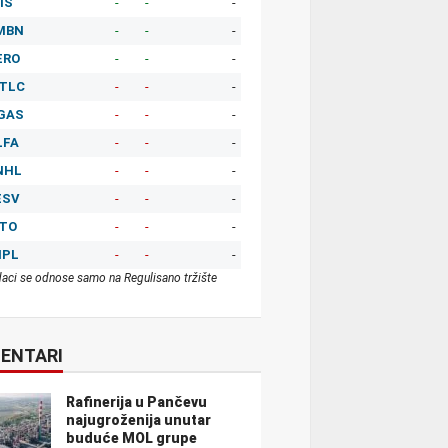
IS
-
-
-
MBN
-
-
-
ERO
-
-
-
TLC
-
-
-
GAS
-
-
-
LFA
-
-
-
NHL
-
-
-
ESV
-
-
-
ITO
-
-
-
MPL
-
-
-
aci se odnose samo na Regulisano tržište
ENTARI
Rafinerija u Pančevu
najugroženija unutar
buduće MOL grupe