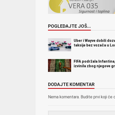
POGLEDAJTE JOŠ...
Uber i Wayve dobili doz
taksije bez vozača u L
FIFA podržala Infantina,
izvinila zbog njegove g
DODAJTE KOMENTAR
Nema komentara. Budite prvi koji će 