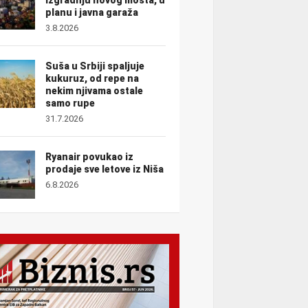
planu i javna garaža
3.8.2026
Suša u Srbiji spaljuje
kukuruz, od repe na
nekim njivama ostale
samo rupe
31.7.2026
Ryanair povukao iz
prodaje sve letove iz Niša
6.8.2026