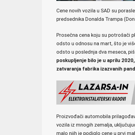
Cene novih vozila u SAD su porasle u
predsednika Donalda Trampa (Donal
Prosečna cena koju su potrošači pla
odsto u odnosu na mart, što je vi
odsto u poslednja dva meseca, piše
poskupljenje bilo je u aprilu 202
zatvaranja fabrika izazvanih pan
Proizvođači automobila prilagođa
vozila iz mnogih zemalja, uključuju
malo njih je podiglo cene u prvi mah.