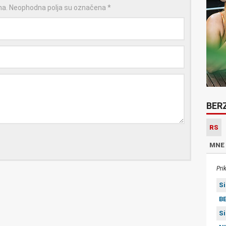
na.
Neophodna polja su označena
*
BER
RS
MNE
Pri
S
BE
S