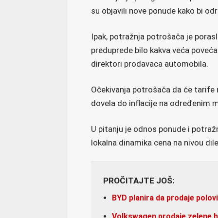
su objavili nove ponude kako bi odr
Ipak, potražnja potrošača je porasl
preduprede bilo kakva veća povećanja
direktori prodavaca automobila.
Očekivanja potrošača da će tarife
dovela do inflacije na određenim 
U pitanju je odnos ponude i potražn
lokalna dinamika cena na nivou di
PROČITAJTE JOŠ:
BYD planira da prodaje polov
Volkswagen prodaje zelene h