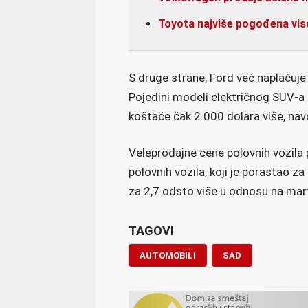
Toyota najviše pogođena vi
S druge strane, Ford već naplaćuje
Pojedini modeli električnog SUV-a
koštaće čak 2.000 dolara više, nav
Veleprodajne cene polovnih vozila 
polovnih vozila, koji je porastao z
za 2,7 odsto više u odnosu na mar
TAGOVI
AUTOMOBILI
SAD