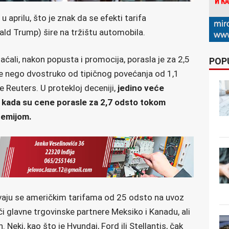
 aprilu, što je znak da se efekti tarifa
d Trump) šire na tržištu automobila.
ćali, nakon popusta i promocija, porasla je za 2,5
POP
še nego dvostruko od tipičnog povećanja od 1,1
 Reuters. U protekloj deceniji,
jedino veće
0, kada su cene porasle za 2,7 odsto tokom
demijom.
vaju se američkim tarifama od 25 odsto na uvoz
ći glavne trgovinske partnere Meksiko i Kanadu, ali
 Neki, kao što je Hyundai, Ford ili Stellantis, čak