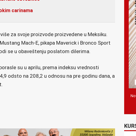
sokim carinama
 više za svoje proizvode proizvedene u Meksiku.
 Mustang Mach-E, pikapa Maverick i Bronco Sport
odi se u obaveštenju poslatom dilerima.
porasle su u aprilu, prema indeksu vrednosti
a 4,9 odsto na 208,2 u odnosu na pre godinu dana, a
t.
Nov
KUR