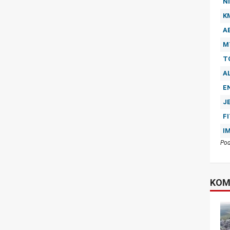
NI
K
A
M
T
A
E
J
F
I
Pod
KOM