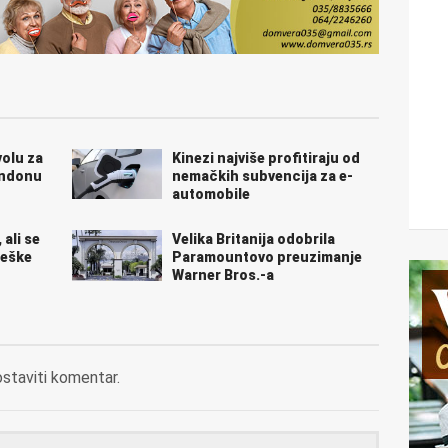
volu za
Kinezi najviše profitiraju od
ondonu
nemačkih subvencija za e-
automobile
 ali se
Velika Britanija odobrila
reške
Paramountovo preuzimanje
Warner Bros.-a
ostaviti komentar.