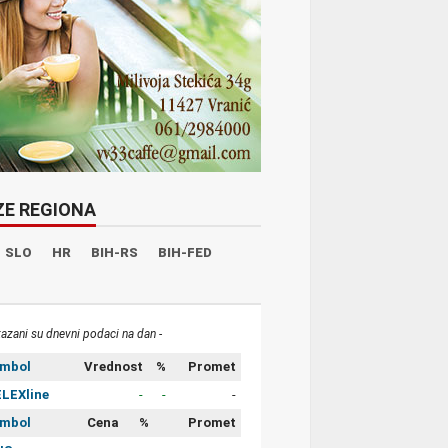
ZE REGIONA
SLO
HR
BIH-RS
BIH-FED
kazani su dnevni podaci na dan -
imbol
Vrednost
%
Promet
LEXline
-
-
-
imbol
Cena
%
Promet