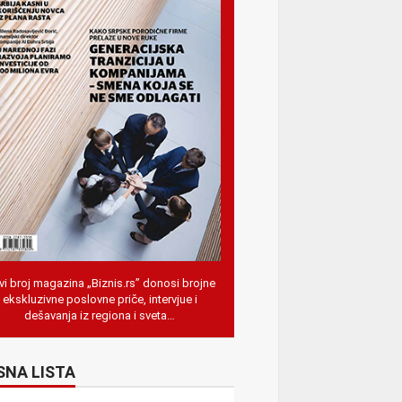
i broj magazina „Biznis.rs” donosi brojne
ekskluzivne poslovne priče, intervjue i
dešavanja iz regiona i sveta…
SNA LISTA