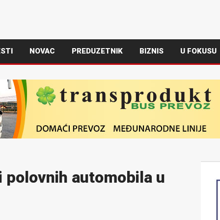
STI
NOVAC
PREDUZETNIK
BIZNIS
U FOKUSU
i polovnih automobila u