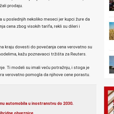
žali prodaju.
a u poslednjih nekoliko meseci jer kupci žure da
 cena zbog visokih tarifa, rekli su dileri i
 na kraju dovesti do povećanja cena verovatno su
modelima, kažu poznavaoci tržišta za Reuters.
je. Ti modeli su imali veću potražnju, i stoga je
lera verovatno pomogla da njihove cene porastu.
inu automobila u inostranstvu do 2030.
ibridne obveznice