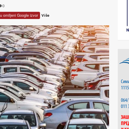
0
u omiljeni Google izvor
Više