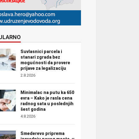
ULARNO
Suvlasnici parcela i
stanari zgrada bez
mogućnosti da provere
prijave za legalizaciju
2.8.2026
Minimalac na putu ka 650
evra – Kako je rasla cena
radnog sata u poslednjih
šest godina
4.8.2026
Smederevo priprema
izgradnju novog mosta, u