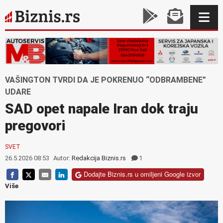
VAŠINGTON TVRDI DA JE POKRENUO “ODBRAMBENE”
UDARE
SAD opet napale Iran dok traju
pregovori
SVET
26.5.2026 08:53
Autor:
Redakcija Biznis.rs
1
Dodajte Biznis.rs u omiljeni Google izvor
Više