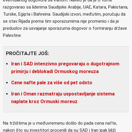
razgovarao sa liderima Saudijske Arabije, UAE, Katara, Pakistana,
Turske, Egipta i Bahreina. Saudijski izvori, međutim, poručuju da
se stav Rijada prema tim sporazumima nije promenio i da je
preduslov za usvajanje sporazuma dogovor o formiranju države
Palestine.
PROČITAJTE JOŠ:
Iran i SAD intenzivno pregovaraju o dugotrajnom
primirju i deblokadi Ormuskog moreuza
Cene nafte pale za više od pet odsto
Iran i Oman razmatraju uspostavljanje sistema
naplate kroz Ormuski moreuz
Na tržištima je u međuvremenu došlo do pada cena nafte,
nakon što su investitori procenili da su SAD i Iran ipak bliži