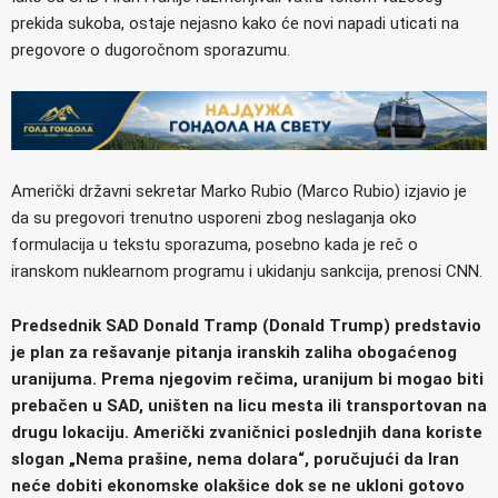
prekida sukoba, ostaje nejasno kako će novi napadi uticati na
pregovore o dugoročnom sporazumu.
Američki državni sekretar Marko Rubio (Marco Rubio) izjavio je
da su pregovori trenutno usporeni zbog neslaganja oko
formulacija u tekstu sporazuma, posebno kada je reč o
iranskom nuklearnom programu i ukidanju sankcija, prenosi CNN.
Predsednik SAD Donald Tramp (Donald Trump) predstavio
je plan za rešavanje pitanja iranskih zaliha obogaćenog
uranijuma. Prema njegovim rečima, uranijum bi mogao biti
prebačen u SAD, uništen na licu mesta ili transportovan na
drugu lokaciju. Američki zvaničnici poslednjih dana koriste
slogan „Nema prašine, nema dolara“, poručujući da Iran
neće dobiti ekonomske olakšice dok se ne ukloni gotovo