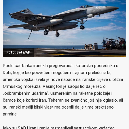
Foto: Beta/AP
Posle sastanka iranskih pregovarača i katarskih posrednika u
Dohi, koji je bio posvećen mogućem trajnom prekidu rata,
američka vojska izvela je nove napade na iranske ciljeve u blizini
Ormuskog moreuza. Vašington je saopštio da je reč o
„odbrambenim udarima“, usmerenim na raketne položaje i
čamce koje koristi Iran. Teheran se zvanično još nije oglasio, ali
su iranski mediji bliski vlastima ocenili da je time prekršeno
primirje.
Iako su SAD i Iran i ranije razmenjivali vatru tokom važećeg