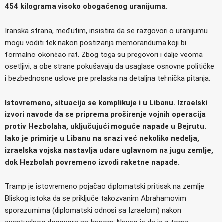
454 kilograma visoko obogaćenog uranijuma.
Iranska strana, međutim, insistira da se razgovori o uranijumu
mogu voditi tek nakon postizanja memoranduma koji bi
formalno okončao rat. Zbog toga su pregovori i dalje veoma
osetljivi, a obe strane pokušavaju da usaglase osnovne političke
i bezbednosne uslove pre prelaska na detaljna tehnička pitanja.
Istovremeno, situacija se komplikuje i u Libanu. Izraelski
izvori navode da se priprema proširenje vojnih operacija
protiv Hezbolaha, uključujući moguće napade u Bejrutu.
Iako je primirje u Libanu na snazi već nekoliko nedelja,
izraelska vojska nastavlja udare uglavnom na jugu zemlje,
dok Hezbolah povremeno izvodi raketne napade.
Tramp je istovremeno pojačao diplomatski pritisak na zemlje
Bliskog istoka da se priključe takozvanim Abrahamovim
sporazumima (diplomatski odnosi sa Izraelom) nakon
eventualnog dogovora sa Iranom. Naveo je da je o tome