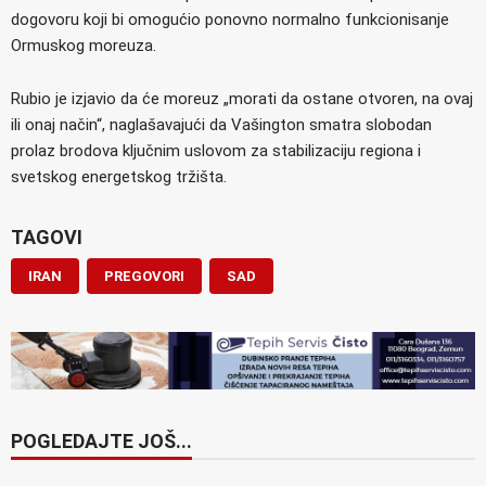
dogovoru koji bi omogućio ponovno normalno funkcionisanje
Ormuskog moreuza.
Rubio je izjavio da će moreuz „morati da ostane otvoren, na ovaj
ili onaj način“, naglašavajući da Vašington smatra slobodan
prolaz brodova ključnim uslovom za stabilizaciju regiona i
svetskog energetskog tržišta.
TAGOVI
IRAN
PREGOVORI
SAD
POGLEDAJTE JOŠ...