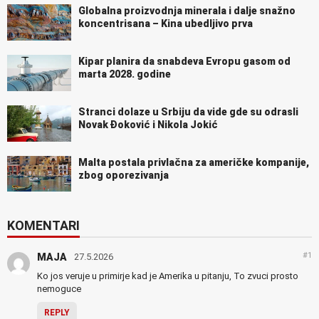
Globalna proizvodnja minerala i dalje snažno
koncentrisana – Kina ubedljivo prva
Kipar planira da snabdeva Evropu gasom od
marta 2028. godine
Stranci dolaze u Srbiju da vide gde su odrasli
Novak Đoković i Nikola Jokić
Malta postala privlačna za američke kompanije,
zbog oporezivanja
KOMENTARI
#1
MAJA
27.5.2026
Ko jos veruje u primirje kad je Amerika u pitanju, To zvuci prosto
nemoguce
REPLY