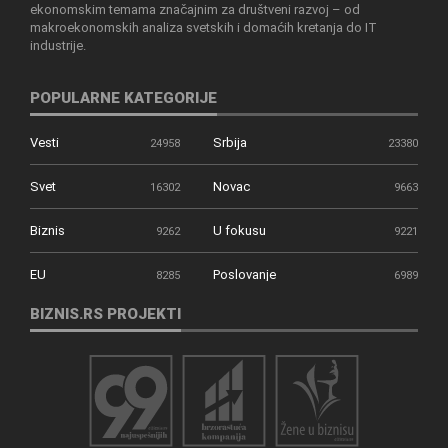
ekonomskim temama značajnim za društveni razvoj – od
makroekonomskih analiza svetskih i domaćih kretanja do IT
industrije.
POPULARNE KATEGORIJE
Vesti
Srbija
24958
23380
Svet
Novac
16302
9663
Biznis
U fokusu
9262
9221
EU
Poslovanje
8285
6989
BIZNIS.RS PROJEKTI