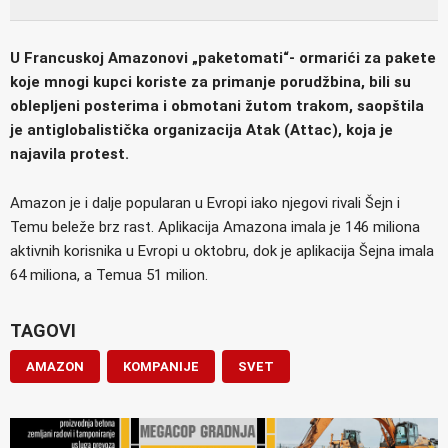
U Francuskoj Amazonovi „paketomati“- ormarići za pakete
koje mnogi kupci koriste za primanje porudžbina, bili su
oblepljeni posterima i obmotani žutom trakom, saopštila
je antiglobalistička organizacija Atak (Attac), koja je
najavila protest.
Amazon je i dalje popularan u Evropi iako njegovi rivali Šejn i
Temu beleže brz rast. Aplikacija Amazona imala je 146 miliona
aktivnih korisnika u Evropi u oktobru, dok je aplikacija Šejna imala
64 miliona, a Temua 51 milion.
TAGOVI
AMAZON
KOMPANIJE
SVET