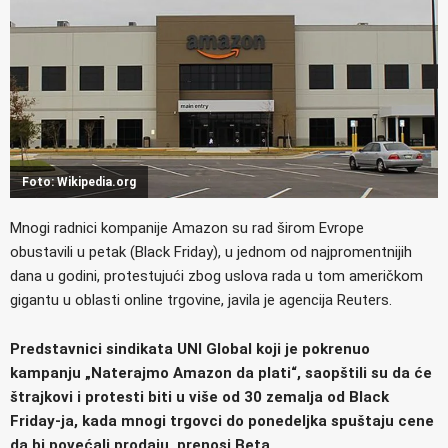
Foto: Wikipedia.org
Mnogi radnici kompanije Amazon su rad širom Evrope
obustavili u petak (Black Friday), u jednom od najpromentnijih
dana u godini, protestujući zbog uslova rada u tom američkom
gigantu u oblasti online trgovine, javila je agencija Reuters.
Predstavnici sindikata UNI Global koji je pokrenuo
kampanju „Naterajmo Amazon da plati“, saopštili su da će
štrajkovi i protesti biti u više od 30 zemalja od Black
Friday-ja, kada mnogi trgovci do ponedeljka spuštaju cene
da bi povećali prodaju, prenosi Beta.