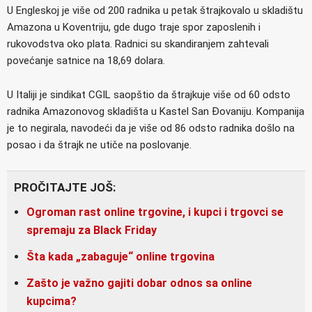
U Engleskoj je više od 200 radnika u petak štrajkovalo u skladištu
Amazona u Koventriju, gde dugo traje spor zaposlenih i
rukovodstva oko plata. Radnici su skandiranjem zahtevali
povećanje satnice na 18,69 dolara.
U Italiji je sindikat CGIL saopštio da štrajkuje više od 60 odsto
radnika Amazonovog skladišta u Kastel San Đovaniju. Kompanija
je to negirala, navodeći da je više od 86 odsto radnika došlo na
posao i da štrajk ne utiče na poslovanje.
PROČITAJTE JOŠ:
Ogroman rast online trgovine, i kupci i trgovci se
spremaju za Black Friday
Šta kada „zabaguje“ online trgovina
Zašto je važno gajiti dobar odnos sa online
kupcima?