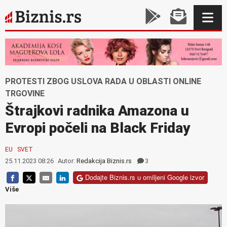
PROTESTI ZBOG USLOVA RADA U OBLASTI ONLINE
TRGOVINE
Štrajkovi radnika Amazona u
Evropi počeli na Black Friday
EU
SVET
25.11.2023 08:26
Autor:
Redakcija Biznis.rs
3
Dodajte Biznis.rs u omiljeni Google izvor
Više