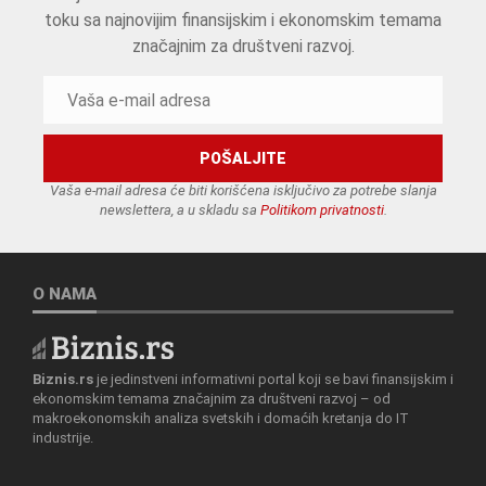
toku sa najnovijim finansijskim i ekonomskim temama
značajnim za društveni razvoj.
Vaša e-mail adresa će biti korišćena isključivo za potrebe slanja
newslettera, a u skladu sa
Politikom privatnosti
.
O NAMA
Biznis.rs
je jedinstveni informativni portal koji se bavi finansijskim i
ekonomskim temama značajnim za društveni razvoj – od
makroekonomskih analiza svetskih i domaćih kretanja do IT
industrije.