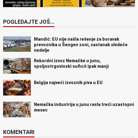
POGLEDAJTE JOŠ...
Mandić: EU nije našla rešenje za boravak
prevoznika u Šengen zoni, sastanak sledeće
nedelje
Rekordni izvoz Nemačke u junu,
spoljnotrgovinski suficit ipak manji
Belgija najveći izvoznik piva u EU
Nemačka industrija u junu rasla treći uzastopni
mesec
KOMENTARI