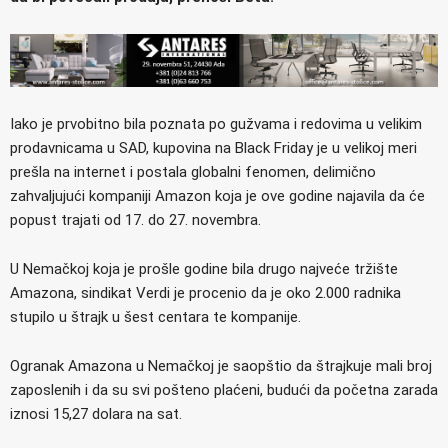
Iako je prvobitno bila poznata po gužvama i redovima u velikim
prodavnicama u SAD, kupovina na Black Friday je u velikoj meri
prešla na internet i postala globalni fenomen, delimično
zahvaljujući kompaniji Amazon koja je ove godine najavila da će
popust trajati od 17. do 27. novembra.
U Nemačkoj koja je prošle godine bila drugo najveće tržište
Amazona, sindikat Verdi je procenio da je oko 2.000 radnika
stupilo u štrajk u šest centara te kompanije.
Ogranak Amazona u Nemačkoj je saopštio da štrajkuje mali broj
zaposlenih i da su svi pošteno plaćeni, budući da početna zarada
iznosi 15,27 dolara na sat.