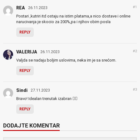
#1
REA
26.11.2023
Postari ,kutriri itd ostaju na istim platama,a nico dostave i online
narucivanja je skocio za 200%,pa i njihov obim posla
REPLY
#2
VALERIJA
26.11.2023
Valjda se nadaju boljim uslovima, neka im je sa srećom.
REPLY
#3
Sindi
27.11.2023
Bravo! Idealan trenutak izabran 👌🏻
REPLY
DODAJTE KOMENTAR