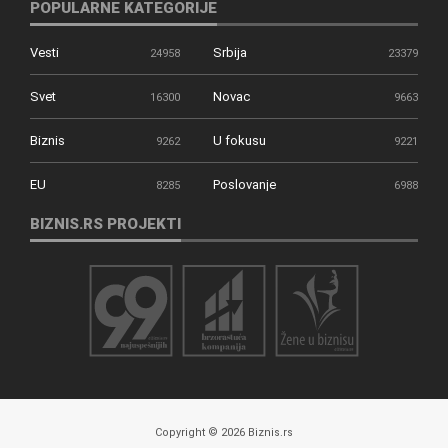
POPULARNE KATEGORIJE
Vesti
Srbija
24958
23379
Svet
Novac
16300
9663
Biznis
U fokusu
9262
9221
EU
Poslovanje
8285
6988
BIZNIS.RS PROJEKTI
Copyright © 2026 Biznis.rs