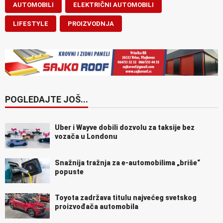
AUTOMOBILI
ELEKTRIČNI AUTOMOBILI
LIFESTYLE
PROIZVODNJA
POGLEDAJTE JOŠ...
Uber i Wayve dobili dozvolu za taksije bez
vozača u Londonu
Snažnija tražnja za e-automobilima „briše“
popuste
Toyota zadržava titulu najvećeg svetskog
proizvođača automobila