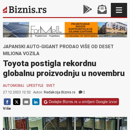
JAPANSKI AUTO-GIGANT PRODAO VIŠE OD DESET
MILIONA VOZILA
Toyota postigla rekordnu
globalnu proizvodnju u novembru
AUTOMOBILI
LIFESTYLE
SVET
27.12.2023 12:52
Autor:
Redakcija Biznis.rs
2
Dodajte Biznis.rs u omiljeni Google izvor
Više