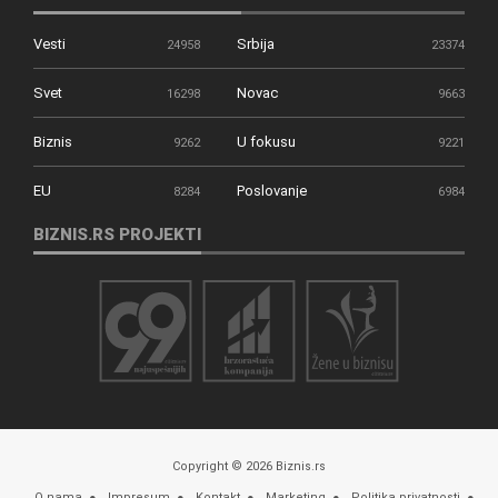
Vesti
Srbija
24958
23374
Svet
Novac
16298
9663
Biznis
U fokusu
9262
9221
EU
Poslovanje
8284
6984
BIZNIS.RS PROJEKTI
Copyright © 2026 Biznis.rs
O nama
Impresum
Kontakt
Marketing
Politika privatnosti