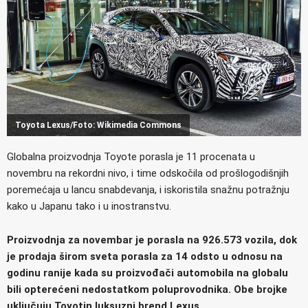
Toyota Lexus/Foto: Wikimedia Commons
Globalna proizvodnja Toyote porasla je 11 procenata u
novembru na rekordni nivo, i time odskočila od prošlogodišnjih
poremećaja u lancu snabdevanja, i iskoristila snažnu potražnju
kako u Japanu tako i u inostranstvu.
Proizvodnja za novembar je porasla na 926.573 vozila, dok
je prodaja širom sveta porasla za 14 odsto u odnosu na
godinu ranije kada su proizvođači automobila na globalu
bili opterećeni nedostatkom poluprovodnika. Obe brojke
uključuju Toyotin luksuzni brend Lexus.