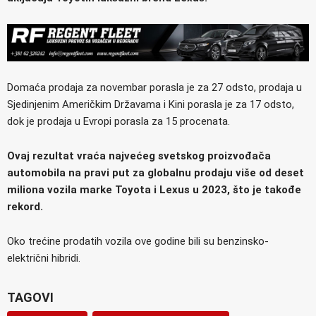
Domaća prodaja za novembar porasla je za 27 odsto, prodaja u
Sjedinjenim Američkim Državama i Kini porasla je za 17 odsto,
dok je prodaja u Evropi porasla za 15 procenata.
Ovaj rezultat vraća najvećeg svetskog proizvođača
automobila na pravi put za globalnu prodaju više od deset
miliona vozila marke Toyota i Lexus u 2023, što je takođe
rekord.
Oko trećine prodatih vozila ove godine bili su benzinsko-
električni hibridi.
TAGOVI