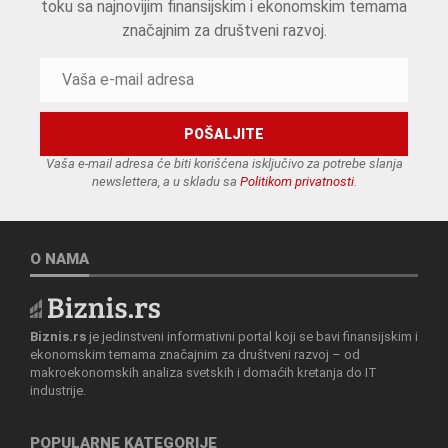
toku sa najnovijim finansijskim i ekonomskim temama
značajnim za društveni razvoj.
Vaša e-mail adresa će biti korišćena isključivo za potrebe slanja
newslettera, a u skladu sa
Politikom privatnosti
.
O NAMA
Biznis.rs
je jedinstveni informativni portal koji se bavi finansijskim i
ekonomskim temama značajnim za društveni razvoj – od
makroekonomskih analiza svetskih i domaćih kretanja do IT
industrije.
POPULARNE KATEGORIJE