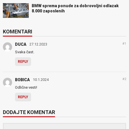
BMW sprema ponude za dobrovoljni odlazak
8.000 zaposlenih
KOMENTARI
#1
DUCA
27.12.2023
Svaka čast.
REPLY
#2
BOBICA
10.1.2024
Odlične vesti!
REPLY
DODAJTE KOMENTAR