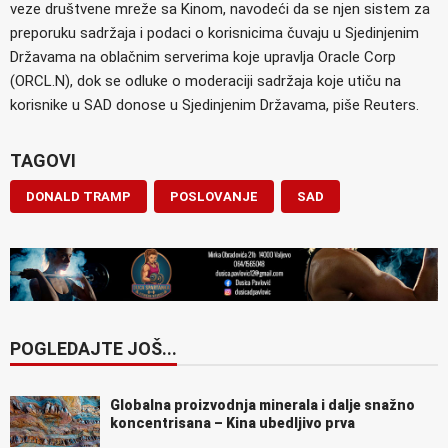
veze društvene mreže sa Kinom, navodeći da se njen sistem za
preporuku sadržaja i podaci o korisnicima čuvaju u Sjedinjenim
Državama na oblačnim serverima koje upravlja Oracle Corp
(ORCL.N), dok se odluke o moderaciji sadržaja koje utiču na
korisnike u SAD donose u Sjedinjenim Državama, piše Reuters.
TAGOVI
DONALD TRAMP
POSLOVANJE
SAD
POGLEDAJTE JOŠ...
Globalna proizvodnja minerala i dalje snažno
koncentrisana – Kina ubedljivo prva