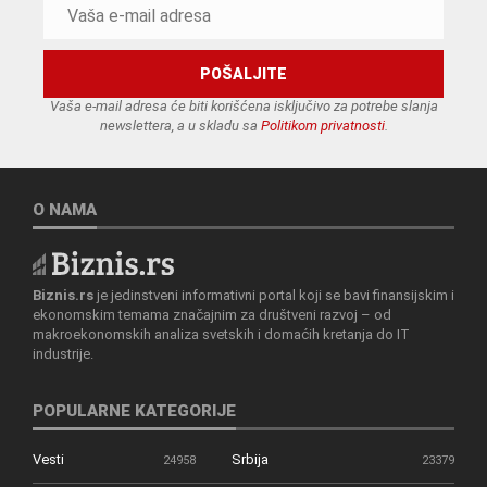
Vaša e-mail adresa će biti korišćena isključivo za potrebe slanja
newslettera, a u skladu sa
Politikom privatnosti
.
O NAMA
Biznis.rs
je jedinstveni informativni portal koji se bavi finansijskim i
ekonomskim temama značajnim za društveni razvoj – od
makroekonomskih analiza svetskih i domaćih kretanja do IT
industrije.
POPULARNE KATEGORIJE
Vesti
Srbija
24958
23379