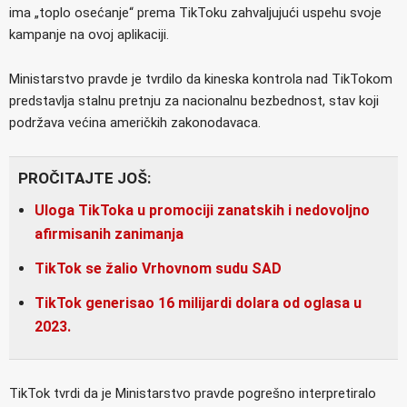
ima „toplo osećanje“ prema TikToku zahvaljujući uspehu svoje
kampanje na ovoj aplikaciji.
Ministarstvo pravde je tvrdilo da kineska kontrola nad TikTokom
predstavlja stalnu pretnju za nacionalnu bezbednost, stav koji
podržava većina američkih zakonodavaca.
PROČITAJTE JOŠ:
Uloga TikToka u promociji zanatskih i nedovoljno
afirmisanih zanimanja
TikTok se žalio Vrhovnom sudu SAD
TikTok generisao 16 milijardi dolara od oglasa u
2023.
TikTok tvrdi da je Ministarstvo pravde pogrešno interpretiralo