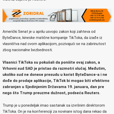
Američki Senat je u aprilu usvojio zakon koji zahteva od
ByteDance, kineske matične kompanije TikToka, da izađe iz
vlasništva nad ovom aplikacijom, pozivajući se na zabrinutost
zbog nacionalne bezbednosti.
Vlasnici TikToka su pokušali da ponište ovaj zakon, a
Vrhovni sud SAD je pristao da razmotri slučaj. Međutim,
ukoliko sud ne donese presudu u korist ByteDance-a i ne
dođe do prodaje aplikacije, TikTok bi mogao biti efektivno
zabranjen u Sjedinjenim Državama 19. januara, dan pre
nego što Trump preuzme dužnost, podseća Reuters.
Trump je u ponedeljak imao sastanak sa izvršnim direktorom
TikToka. On je na konferenciji za novinare istog dana rekao da