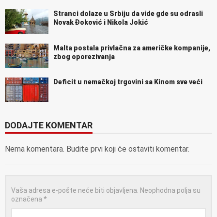
Stranci dolaze u Srbiju da vide gde su odrasli
Novak Đoković i Nikola Jokić
Malta postala privlačna za američke kompanije,
zbog oporezivanja
Deficit u nemačkoj trgovini sa Kinom sve veći
DODAJTE KOMENTAR
Nema komentara. Budite prvi koji će ostaviti komentar.
Vaša adresa e-pošte neće biti objavljena.
Neophodna polja su
označena
*