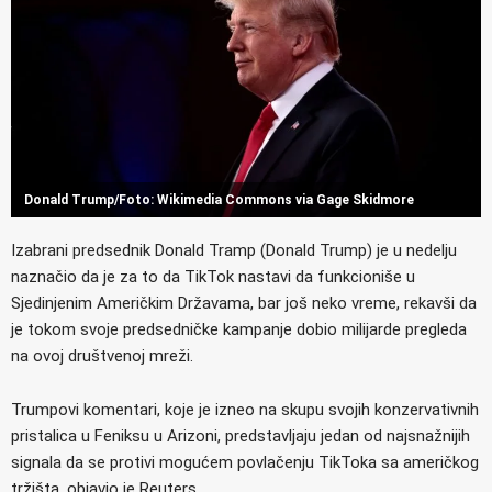
Donald Trump/Foto: Wikimedia Commons via Gage Skidmore
Izabrani predsednik Donald Tramp (Donald Trump) je u nedelju
naznačio da je za to da TikTok nastavi da funkcioniše u
Sjedinjenim Američkim Državama, bar još neko vreme, rekavši da
je tokom svoje predsedničke kampanje dobio milijarde pregleda
na ovoj društvenoj mreži.
Trumpovi komentari, koje je izneo na skupu svojih konzervativnih
pristalica u Feniksu u Arizoni, predstavljaju jedan od najsnažnijih
signala da se protivi mogućem povlačenju TikToka sa američkog
tržišta, objavio je Reuters.