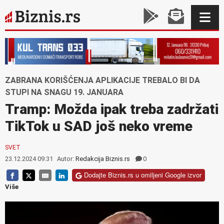
ZABRANA KORIŠĆENJA APLIKACIJE TREBALO BI DA
STUPI NA SNAGU 19. JANUARA
Tramp: Možda ipak treba zadržati
TikTok u SAD još neko vreme
SVET
23.12.2024 09:31
Autor:
Redakcija Biznis.rs
0
Dodajte Biznis.rs u omiljeni Google izvor
Više