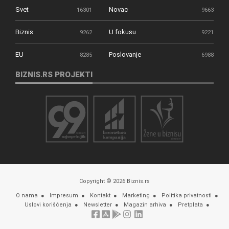
Svet
Novac
16301
9663
Biznis
U fokusu
9262
9221
EU
Poslovanje
8285
6988
BIZNIS.RS PROJEKTI
Copyright © 2026 Biznis.rs
O nama
Impresum
Kontakt
Marketing
Politika privatnosti
Uslovi korišćenja
Newsletter
Magazin arhiva
Pretplata