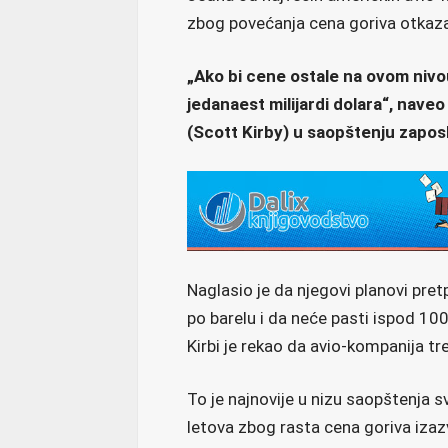
zbog povećanja cena goriva otkaza
„Ako bi cene ostale na ovom nivou,
jedanaest milijardi dolara“, naveo
(Scott Kirby) u saopštenju zapos
Naglasio je da njegovi planovi pret
po barelu i da neće pasti ispod 10
Kirbi je rekao da avio-kompanija tr
To je najnovije u nizu saopštenja 
letova zbog rasta cena goriva iza