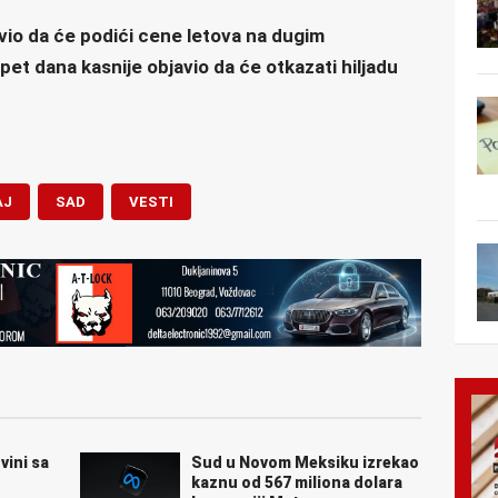
io da će podići cene letova na dugim
pet dana kasnije objavio da će otkazati hiljadu
AJ
SAD
VESTI
vini sa
Sud u Novom Meksiku izrekao
kaznu od 567 miliona dolara