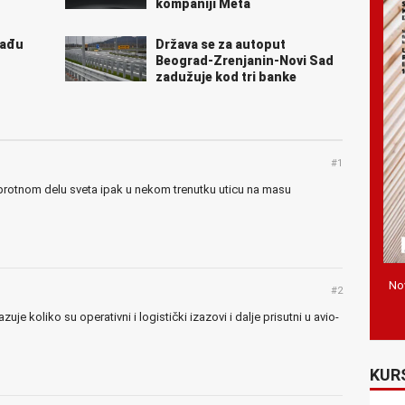
kompaniji Meta
rađu
Država se za autoput
Beograd-Zrenjanin-Novi Sad
zadužuje kod tri banke
#1
 suprotnom delu sveta ipak u nekom trenutku uticu na masu
Nov
#2
e koliko su operativni i logistički izazovi i dalje prisutni u avio-
KUR