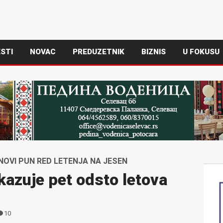
STI
NOVAC
PREDUZETNIK
BIZNIS
U FOKUSU
NOVI PUN RED LETENJA NA JESEN
tkazuje pet odsto letova
10