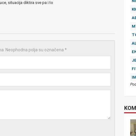
NI
e, situacija diktira sve pa i to
K
A
M
T
A
na.
Neophodna polja su označena
*
E
J
F
I
Pod
KOM