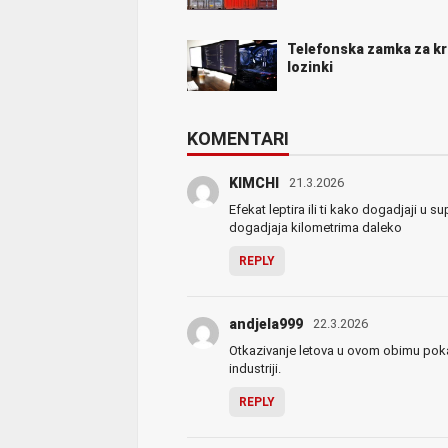
Telefonska zamka za k
lozinki
KOMENTARI
KIMCHI
21.3.2026
Efekat leptira ili ti kako dogadjaji u
dogadjaja kilometrima daleko
REPLY
andjela999
22.3.2026
Otkazivanje letova u ovom obimu pokazuj
industriji.
REPLY