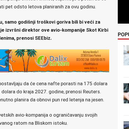
ti pet odsto letova planiranih za ovu godinu.
 samo godišnji troškovi goriva bili bi veći za
 je izvršni direktor ove avio-kompanije Skot Kirbi
POP
lenima, prenosi SEEbiz.
postavljaju da će cena nafte porasti na 175 dolara
0 dolara do kraja 2027. godine, prenosi Reuters.
enutno planira da obnovi pun red letenja na jesen.
svetskih avio-kompanija o ograničavanju svojih
zvanog ratom na Bliskom istoku.