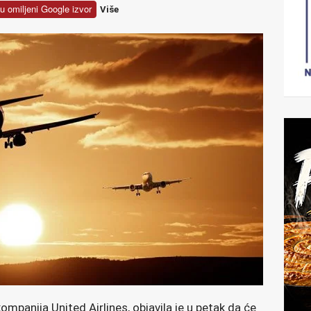
u omiljeni Google izvor
Više
mpanija United Airlines, objavila je u petak da će