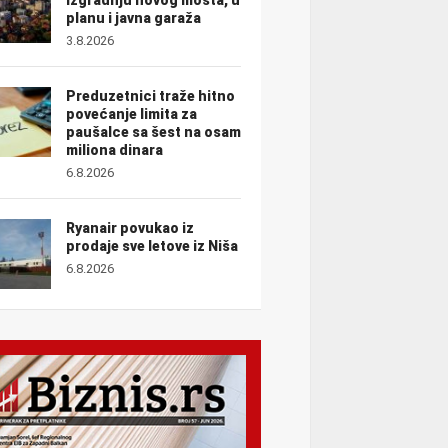
planu i javna garaža
3.8.2026
Preduzetnici traže hitno
povećanje limita za
paušalce sa šest na osam
miliona dinara
6.8.2026
Ryanair povukao iz
prodaje sve letove iz Niša
6.8.2026