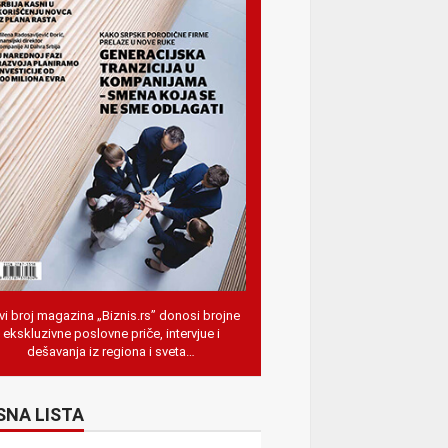
i broj magazina „Biznis.rs” donosi brojne
ekskluzivne poslovne priče, intervjue i
dešavanja iz regiona i sveta…
SNA LISTA