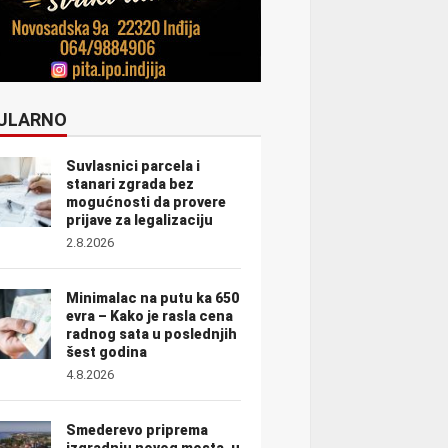
ULARNO
Suvlasnici parcela i
stanari zgrada bez
mogućnosti da provere
prijave za legalizaciju
2.8.2026
Minimalac na putu ka 650
evra – Kako je rasla cena
radnog sata u poslednjih
šest godina
4.8.2026
Smederevo priprema
izgradnju novog mosta, u