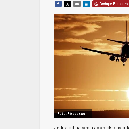
Dodajte Biznis.rs 
Foto: Pixabay.com
Jedna od najvećih američkih avio-ko