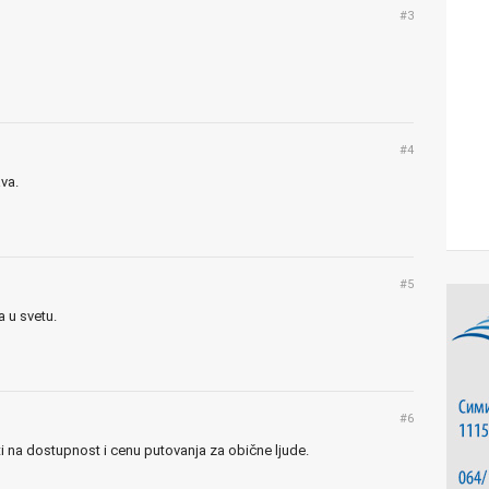
#3
#4
va.
#5
a u svetu.
#6
ti na dostupnost i cenu putovanja za obične ljude.