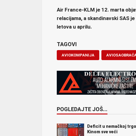
Air France-KLM je 12. marta objav
relacijama, a skandinavski SAS je 
letova u aprilu.
TAGOVI
AVIOKOMPANIJA
AVIOSAOBRAĆ
POGLEDAJTE JOŠ...
Deficit u nemačkoj trgo
Kinom sve veći