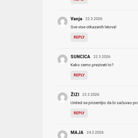
Vanja
22.3.2026
Sve vise otkazanih letova!
REPLY
SUNCICA
22.3.2026
Kako cemo preziveti to?
REPLY
ŽIZI
23.3.2026
United se prizemljio da bi sačuvao pro
REPLY
MAJA
24.3.2026