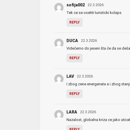
sofija002
22.3.2026
Tek ce se osetiti turisticki kolaps
REPLY
DUCA
22.3.2026
Videćemo do jeseni šta će da se deša
REPLY
LAV
22.3.2026
I zbog cene energenata a i zbog stanj
REPLY
LARA
22.3.2026
Nazalost, globalna kriza ce jako utica
REPLY