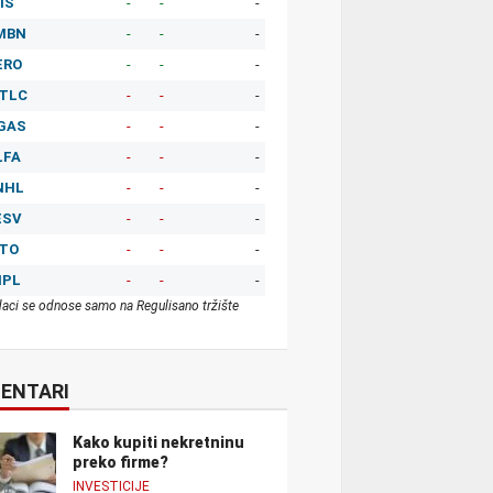
IS
-
-
-
MBN
-
-
-
ERO
-
-
-
TLC
-
-
-
GAS
-
-
-
LFA
-
-
-
NHL
-
-
-
ESV
-
-
-
ITO
-
-
-
MPL
-
-
-
aci se odnose samo na Regulisano tržište
ENTARI
Kako kupiti nekretninu
preko firme?
INVESTICIJE