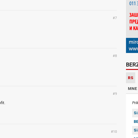
#7
#8
BER
RS
MNE
#9
fit.
Pri
S
BE
S
#10