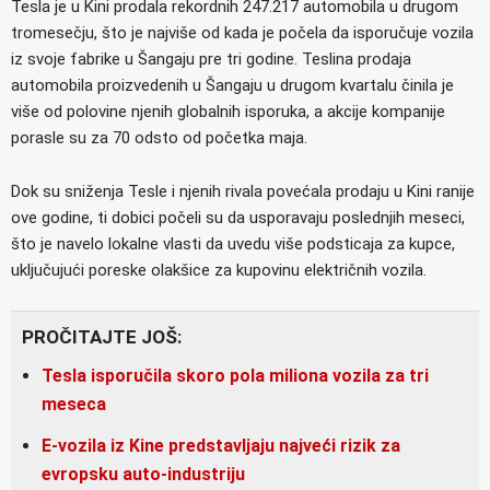
Tesla je u Kini prodala rekordnih 247.217 automobila u drugom
tromesečju, što je najviše od kada je počela da isporučuje vozila
iz svoje fabrike u Šangaju pre tri godine. Teslina prodaja
automobila proizvedenih u Šangaju u drugom kvartalu činila je
više od polovine njenih globalnih isporuka, a akcije kompanije
porasle su za 70 odsto od početka maja.
Dok su sniženja Tesle i njenih rivala povećala prodaju u Kini ranije
ove godine, ti dobici počeli su da usporavaju poslednjih meseci,
što je navelo lokalne vlasti da uvedu više podsticaja za kupce,
uključujući poreske olakšice za kupovinu električnih vozila.
PROČITAJTE JOŠ:
Tesla isporučila skoro pola miliona vozila za tri
meseca
E-vozila iz Kine predstavljaju najveći rizik za
evropsku auto-industriju