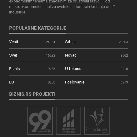
ekonomskim temama značajnim za društveni razvoj – od
makroekonomskih analiza svetskih i domaćih kretanja do IT
industrije.
POPULARNE KATEGORIJE
Vesti
Srbija
24954
23363
Svet
Novac
16292
9662
Biznis
U fokusu
9258
9218
EU
Poslovanje
8280
6979
BIZNIS.RS PROJEKTI