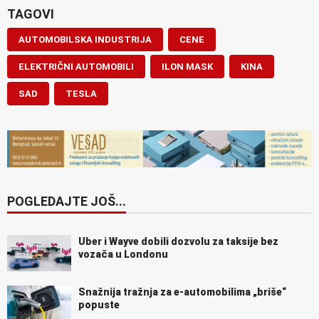
TAGOVI
AUTOMOBILSKA INDUSTRIJA
CENE
ELEKTRIČNI AUTOMOBILI
ILON MASK
KINA
SAD
TESLA
POGLEDAJTE JOŠ...
Uber i Wayve dobili dozvolu za taksije bez
vozača u Londonu
Snažnija tražnja za e-automobilima „briše“
popuste