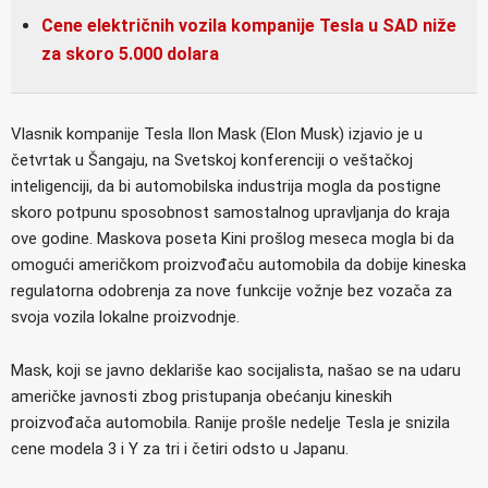
Cene električnih vozila kompanije Tesla u SAD niže
za skoro 5.000 dolara
Vlasnik kompanije Tesla Ilon Mask (Elon Musk) izjavio je u
četvrtak u Šangaju, na Svetskoj konferenciji o veštačkoj
inteligenciji, da bi automobilska industrija mogla da postigne
skoro potpunu sposobnost samostalnog upravljanja do kraja
ove godine. Maskova poseta Kini prošlog meseca mogla bi da
omogući američkom proizvođaču automobila da dobije kineska
regulatorna odobrenja za nove funkcije vožnje bez vozača za
svoja vozila lokalne proizvodnje.
Mask, koji se javno deklariše kao socijalista, našao se na udaru
američke javnosti zbog pristupanja obećanju kineskih
proizvođača automobila. Ranije prošle nedelje Tesla je snizila
cene modela 3 i Y za tri i četiri odsto u Japanu.