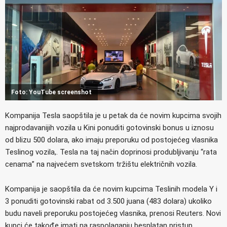
Foto: YouTube screenshot
Kompanija Tesla saopštila je u petak da će novim kupcima svojih
najprodavanijih vozila u Kini ponuditi gotovinski bonus u iznosu
od blizu 500 dolara, ako imaju preporuku od postojećeg vlasnika
Teslinog vozila,. Tesla na taj način doprinosi produbljivanju “rata
cenama” na najvećem svetskom tržištu električnih vozila.
Kompanija je saopštila da će novim kupcima Teslinih modela Y i
3 ponuditi gotovinski rabat od 3.500 juana (483 dolara) ukoliko
budu naveli preporuku postojećeg vlasnika, prenosi Reuters. Novi
kupci će takođe imati na raspolaganju besplatan pristup