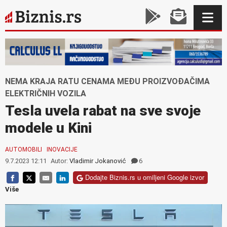
NEMA KRAJA RATU CENAMA MEĐU PROIZVOĐAČIMA
ELEKTRIČNIH VOZILA
Tesla uvela rabat na sve svoje
modele u Kini
AUTOMOBILI
INOVACIJE
9.7.2023 12:11
Autor:
Vladimir Jokanović
6
Dodajte Biznis.rs u omiljeni Google izvor
Više