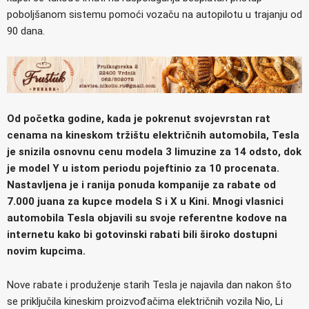
poboljšanom sistemu pomoći vozaču na autopilotu u trajanju od
90 dana.
Od početka godine, kada je pokrenut svojevrstan rat
cenama na kineskom tržištu električnih automobila, Tesla
je snizila osnovnu cenu modela 3 limuzine za 14 odsto, dok
je model Y u istom periodu pojeftinio za 10 procenata.
Nastavljena je i ranija ponuda kompanije za rabate od
7.000 juana za kupce modela S i X u Kini. Mnogi vlasnici
automobila Tesla objavili su svoje referentne kodove na
internetu kako bi gotovinski rabati bili široko dostupni
novim kupcima.
Nove rabate i produženje starih Tesla je najavila dan nakon što
se priključila kineskim proizvođačima električnih vozila Nio, Li