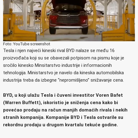
Foto: YouTube screenshot
Tesla i njen najveći kineski rival BYD nalaze se među 16
proizvođača koji su se obavezali potpisom na pismu koje je
sročilo kinesko Minsitarstvo industrije i informacionih
tehnologija. Ministarstvo je navelo da kineska automobilska
industrija treba da izbegne “nepromišljeno” snižavanje cena.
BYD, u koji ulažu Tesla i čuveni investitor Voren Bafet
(Warren Buffett), iskoristio je sniženja cena kako bi
povećao prodaju na račun manjih domaćih rivala i nekih
stranih kompanija. Kompanije BYD i Tesla ostvarile su
rekordnu prodaju u drugom kvartalu tekuće godine.