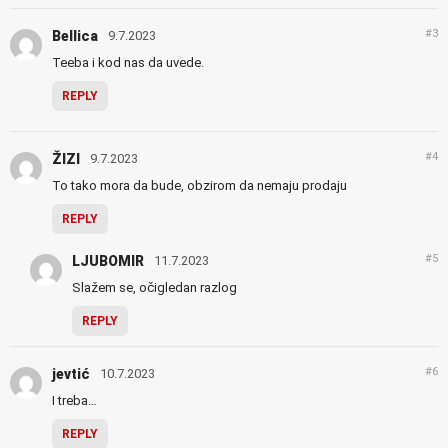
#3
Bellica
9.7.2023
Teeba i kod nas da uvede.
REPLY
#4
ŽIZI
9.7.2023
To tako mora da bude, obzirom da nemaju prodaju
REPLY
#5
LJUBOMIR
11.7.2023
Slažem se, očigledan razlog
REPLY
#6
jevtić
10.7.2023
I treba…
REPLY