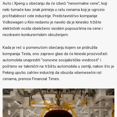
Auto i Xpeng u obećanju da će izbeći “nenormalne cene”, koji
neki tumače kao znak primirja u ratu cenama koji je ugrozio
profitabilnost cele industrije. Predstavništvo kompanije
Volkswagen u Kini nedavno je navelo da je kinesko tržište
električnih vozila obeleženo visokim popoustima na cene i
nezdravim konkurentskim okruženjem.
Kada je reč o pomenutom obećanju kojem se pridružila
kompanija Tesla, ono zapravo glasi da će kineski proizvođači
automobila unaprediti “osnovne socijalističke vrednosti” i
pošteno se takmičiti na tržištu automobila u zemlji, nakon što je
Peking uputio zahtev industriji da obuzda višemesečni rat
cenama, prenosi Financial Times.