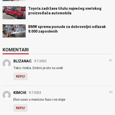
Toyota zadržava titulu najvećeg svetskog
proizvođača automobila
BMW sprema ponude za dobrovoljni odlazak
8.000 zaposlenih
KOMENTARI
#1
BLIZANAC
9.7.2023
Tako i treba. Dobro je sto su uveli
REPLY
#2
KIMCHI
9.7.2023
Elon usao u manicnu fazu i ne staje
REPLY