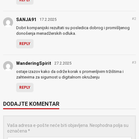
REPLY
#2
SANJA91
17.2.2025
Dobri kompanijski rezultati su posledica dobrog i promišljenog
donošenja menadžerskih odluka.
REPLY
#3
WanderingSpirit
27.2.2025
ostaje izazov kako da održe korak s promenljivim tržištima i
zahtevima za sigurnost u digitalnom okruženju
REPLY
DODAJTE KOMENTAR
Vaša adresa e-pošte neće biti objavljena.
Neophodna polja su
označena
*