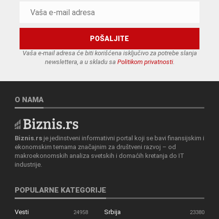
Vaša e-mail adresa će biti korišćena isključivo za potrebe slanja
newslettera, a u skladu sa
Politikom privatnosti
.
O NAMA
Biznis.rs
je jedinstveni informativni portal koji se bavi finansijskim i
ekonomskim temama značajnim za društveni razvoj – od
makroekonomskih analiza svetskih i domaćih kretanja do IT
industrije.
POPULARNE KATEGORIJE
Vesti
Srbija
24958
23380