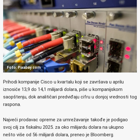
Foto: Pixabay.com
Prihodi kompanije Cisco u kvartalu koji se završava u aprilu
iznosiće 13,9 do 14,1 milijardi dolara, piše u kompanijskom
saopštenju, dok analitičari predviđaju cifru u donjoj vrednosti tog
raspona.
Najveći prodavac opreme za umrežavanje takođe je podigao
svoj cilj za fiskalnu 2025. za oko milijardu dolara na ukupno
nešto više od 56 milijardi dolara, preneo je Bloomberg.