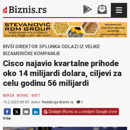
BIVŠI DIREKTOR SPLUNKA ODLAZI IZ VELIKE
BIZAMERIČKE KOMPANIJE
Cisco najavio kvartalne prihode
oko 14 milijardi dolara, ciljevi za
celu godinu 56 milijardi
BERZA
NOVAC
SVET
13.2.2025 09:59
Autor:
Redakcija Biznis.rs
3
Dodajte Biznis.rs u omiljeni Google izvor
Više