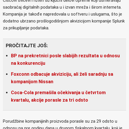
Ciscovi svičevi i ruteri su ključni delovi opreme koji usmeravaju
saobraćaj digitalnih podataka u i izvan mreža i širom interneta.
Kompanija je takođe napredovala u softveru i uslugama, što je
dodatno ubrzano prošlogodišnjom akvizicijom kompanije Splunk
za prikupljanje podataka.
PROČITAJTE JOŠ:
BP na prekretnici posle slabijih rezultata u odnosu
na konkurenciju
Foxconn odbacuje akviziciju, ali želi saradnju sa
kompanijom Nissan
Coca-Cola premašila očekivanja u četvrtom
kvartalu, akcije porasle za tri odsto
Porudžbine kompanijinih proizvoda porasle su za 29 odsto u
odnosu na pre godinu dana u drugom fiskalnom kvartalu, koji je