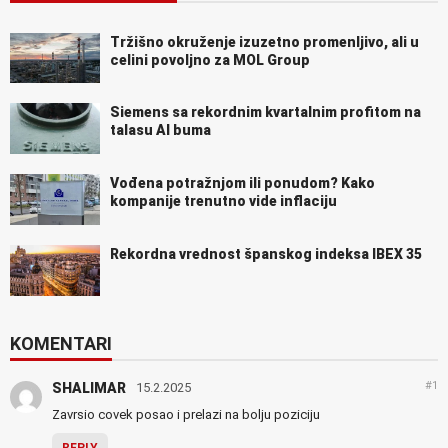
Tržišno okruženje izuzetno promenljivo, ali u
celini povoljno za MOL Group
Siemens sa rekordnim kvartalnim profitom na
talasu AI buma
Vođena potražnjom ili ponudom? Kako
kompanije trenutno vide inflaciju
Rekordna vrednost španskog indeksa IBEX 35
KOMENTARI
#1
SHALIMAR
15.2.2025
Zavrsio covek posao i prelazi na bolju poziciju