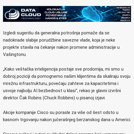
Izgledi sugerišu da generalna potrošnja pomaže da se
nadoknade slabije porudžbine savezne vlade, koja je neke
projekte stavila na čekanje nakon promene administracije u
Vašingtonu.
„Kako veštačka inteligencija postaje sve prodornija, mi smo u
dobroj poziciji da pomognemo našim klijentima da skaliraju svoju
mrežnu infrastrukturu, povećaju zahteve za kapacitetima i
usvoje najbolju AI bezbednost u klasi“, rekao je glavni izvršni
direktor Čak Robins (Chuck Robbins) u pisanoj izjavi.
Akcije kompanije Cisco su porasle za više od šest odsto u
kasnom trgovanju nakon jučerašnjeg berzanskog dana u Americi.