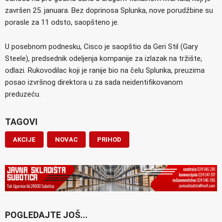
završen 25. januara. Bez doprinosa Splunka, nove porudžbine su
porasle za 11 odsto, saopšteno je.
U posebnom podnesku, Cisco je saopštio da Geri Stil (Gary
Steele), predsednik odeljenja kompanije za izlazak na tržište,
odlazi. Rukovodilac koji je ranije bio na čelu Splunka, preuzima
posao izvršnog direktora u za sada neidentifikovanom
preduzeću.
TAGOVI
AKCIJE
NOVAC
PRIHOD
POGLEDAJTE JOŠ...