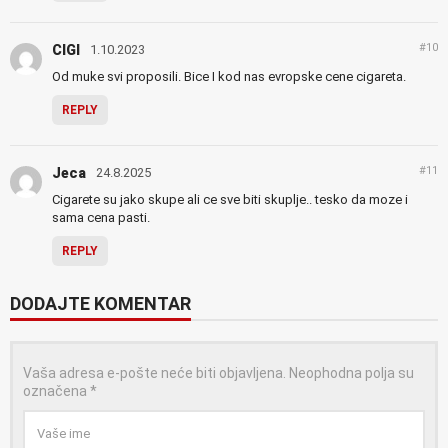
#10
CIGI
1.10.2023
Od muke svi proposili. Bice I kod nas evropske cene cigareta.
REPLY
#11
Jeca
24.8.2025
Cigarete su jako skupe ali ce sve biti skuplje.. tesko da moze i
sama cena pasti.
REPLY
DODAJTE KOMENTAR
Vaša adresa e-pošte neće biti objavljena.
Neophodna polja su
označena
*