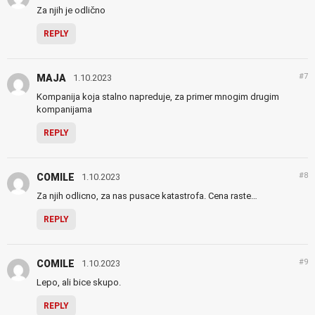
Za njih je odlično
REPLY
#7
MAJA
1.10.2023
Kompanija koja stalno napreduje, za primer mnogim drugim
kompanijama
REPLY
#8
COMILE
1.10.2023
Za njih odlicno, za nas pusace katastrofa. Cena raste…
REPLY
#9
COMILE
1.10.2023
Lepo, ali bice skupo.
REPLY