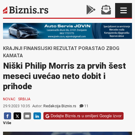
KRAJNJI FINANSIJSKI REZULTAT PORASTAO ZBOG
KAMATA
Niški Philip Morris za prvih šest
meseci uvećao neto dobit i
prihode
NOVAC
SRBIJA
29.9.2023 10:35
Autor:
Redakcija Biznis.rs
11
Dodajte Biznis.rs u omiljeni Google izvor
Više