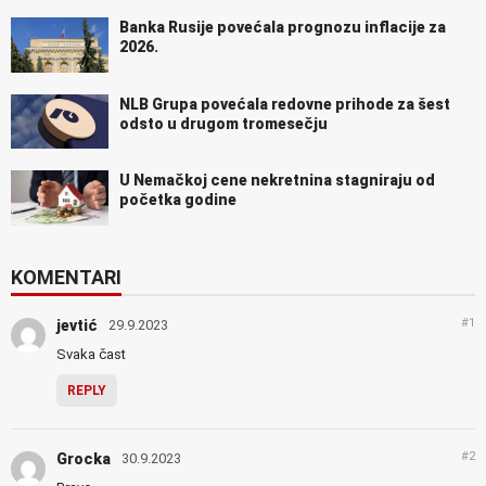
Banka Rusije povećala prognozu inflacije za
2026.
NLB Grupa povećala redovne prihode za šest
odsto u drugom tromesečju
U Nemačkoj cene nekretnina stagniraju od
početka godine
KOMENTARI
#1
jevtić
29.9.2023
Svaka čast
REPLY
#2
Grocka
30.9.2023