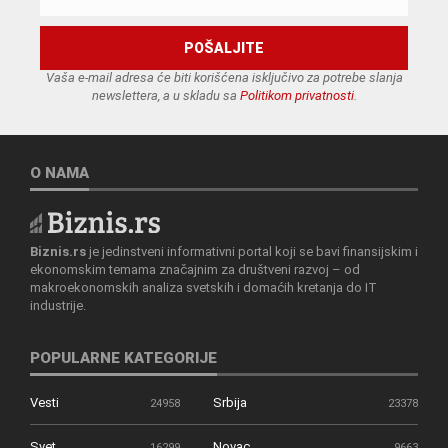
Vaša e-mail adresa će biti korišćena isključivo za potrebe slanja
newslettera, a u skladu sa
Politikom privatnosti
.
O NAMA
Biznis.rs
je jedinstveni informativni portal koji se bavi finansijskim i
ekonomskim temama značajnim za društveni razvoj – od
makroekonomskih analiza svetskih i domaćih kretanja do IT
industrije.
POPULARNE KATEGORIJE
Vesti
Srbija
24958
23378
Svet
Novac
16299
9663