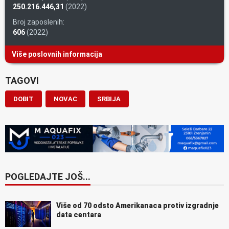
250.216.446,31
(2022)
Broj zaposlenih:
606
(2022)
Više poslovnih informacija
TAGOVI
DOBIT
NOVAC
SRBIJA
POGLEDAJTE JOŠ...
Više od 70 odsto Amerikanaca protiv izgradnje
data centara