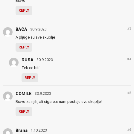
Bravo
REPLY
#3
BAĆA
30.9.2023
A pljuge su sve skuplje
REPLY
#4
DUSA
30.9.2023
Tek ce biti
REPLY
#5
COMILE
30.9.2023
Bravo za njih, ali cigarete nam postaju sve skuplje!
REPLY
#6
Brana
1.10.2023