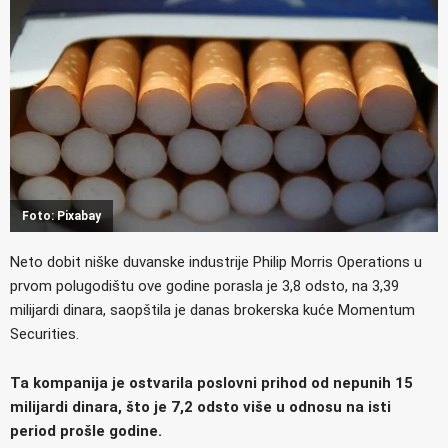
Foto: Pixabay
Neto dobit niške duvanske industrije Philip Morris Operations u
prvom polugodištu ove godine porasla je 3,8 odsto, na 3,39
milijardi dinara, saopštila je danas brokerska kuće Momentum
Securities.
Ta kompanija je ostvarila poslovni prihod od nepunih 15
milijardi dinara, što je 7,2 odsto više u odnosu na isti
period prošle godine.