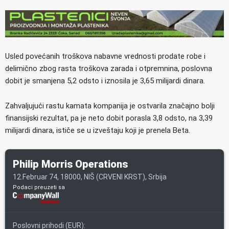
Usled povećanih troškova nabavne vrednosti prodate robe i
delimično zbog rasta troškova zarada i otpremnina, poslovna
dobit je smanjena 5,2 odsto i iznosila je 3,65 milijardi dinara.
Zahvaljujući rastu kamata kompanija je ostvarila značajno bolji
finansijski rezultat, pa je neto dobit porasla 3,8 odsto, na 3,39
milijardi dinara, ističe se u izveštaju koji je prenela Beta.
Philip Morris Operations
12.Februar 74, 18000, NIŠ (CRVENI KRST), Srbija
Podaci preuzeti sa
Poslovni prihodi (EUR):