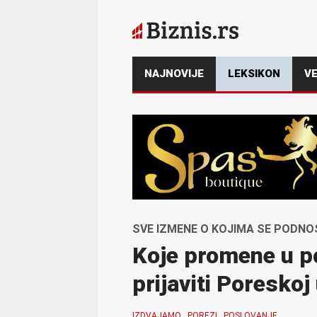
NAJNOVIJE
LEKSIKON
VE
SVE IZMENE O KOJIMA SE PODNO
Koje promene u p
prijaviti Poreskoj
IZDVAJAMO
POREZI
POSLOVANJE