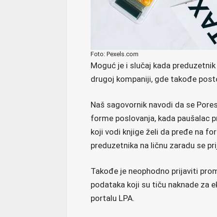
Foto: Pexels.com
Moguć je i slučaj kada preduzetnik 
drugoj kompaniji, gde takođe post
Naš sagovornik navodi da se Poresk
forme poslovanja, kada paušalac pr
koji vodi knjige želi da pređe na f
preduzetnika na ličnu zaradu se prij
Takođe je neophodno prijaviti prom
podataka koji su tiču naknade za e
portalu LPA.