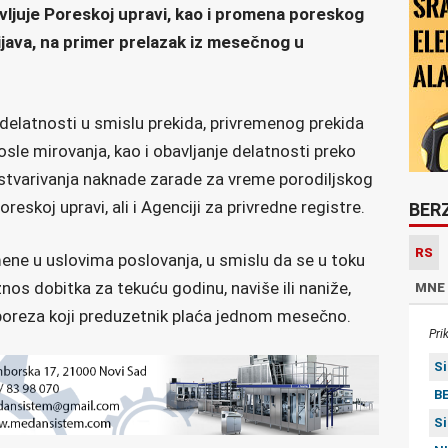
avljuje Poreskoj upravi, kao i promena poreskog
ijava, na primer prelazak iz mesečnog u
delatnosti u smislu prekida, privremenog prekida
posle mirovanja, kao i obavljanje delatnosti preko
tvarivanja naknade zarade za vreme porodiljskog
reskoj upravi, ali i Agenciji za privredne registre.
BER
RS
omene u uslovima poslovanja, u smislu da se u toku
nos dobitka za tekuću godinu, naviše ili naniže,
MNE
 poreza koji preduzetnik plaća jednom mesečno.
Pri
S
BE
S