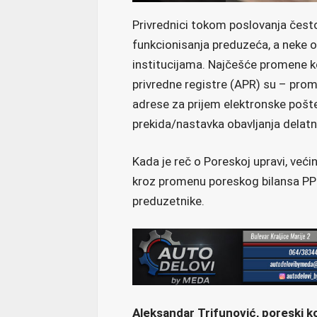
Privrednici tokom poslovanja čest
funkcionisanja preduzeća, a neke o
institucijama. Najčešće promene ko
privredne registre (APR) su – pro
adrese za prijem elektronske pošte
prekida/nastavka obavljanja delatn
Kada je reč o Poreskoj upravi, većin
kroz promenu poreskog bilansa PP
preduzetnike.
Aleksandar Trifunović, poreski k