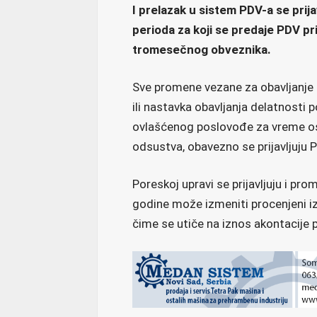
I prelazak u sistem PDV-a se prij
perioda za koji se predaje PDV pr
tromesečnog obveznika.
Sve promene vezane za obavljanje 
ili nastavka obavljanja delatnosti 
ovlašćenog poslovođe za vreme os
odsustva, obavezno se prijavljuju Po
Poreskoj upravi se prijavljuju i pr
godine može izmeniti procenjeni iz
čime se utiče na iznos akontacije