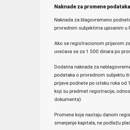
Naknade za promene podataka 
Naknada za blagovremeno podnetu 
privrednim subjektima upisanim u R
Ako se registracionom prijavom z
uvećava se za 1.500 dinara po pro
Dodatna naknada za neblagovreme
podataka o privrednom subjektu il
prijave podnete po isteku roka od
koji su predmet registracije, odno
dokumenta).
Promene koje nastaju danom registr
smanjenje kapitala, ne podležu pl