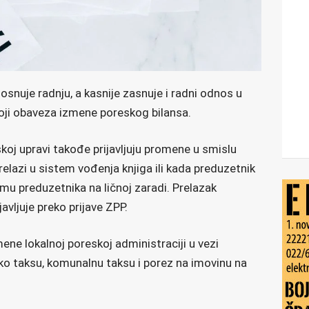
osnuje radnju, a kasnije zasnuje i radni odnos u
oji obaveza izmene poreskog bilansa.
oj upravi takođe prijavljuju promene u smislu
elazi u sistem vođenja knjiga ili kada preduzetnik
ormu preduzetnika na ličnoj zaradi. Prelazak
avljuje preko prijave ZPP.
ene lokalnoj poreskoj administraciji u vezi
ko taksu, komunalnu taksu i porez na imovinu na