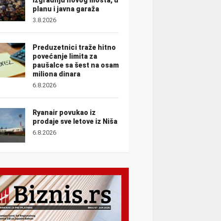
planu i javna garaža
3.8.2026
Preduzetnici traže hitno
povećanje limita za
paušalce sa šest na osam
miliona dinara
6.8.2026
Ryanair povukao iz
prodaje sve letove iz Niša
6.8.2026