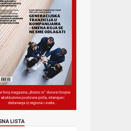
i broj magazina „Biznis.rs” donosi brojne
ekskluzivne poslovne priče, intervjue i
dešavanja iz regiona i sveta…
SNA LISTA