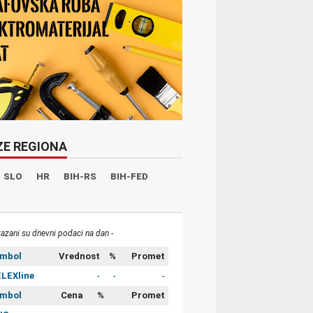
ZE REGIONA
SLO
HR
BIH-RS
BIH-FED
kazani su dnevni podaci na dan -
imbol
Vrednost
%
Promet
LEXline
-
-
-
imbol
Cena
%
Promet