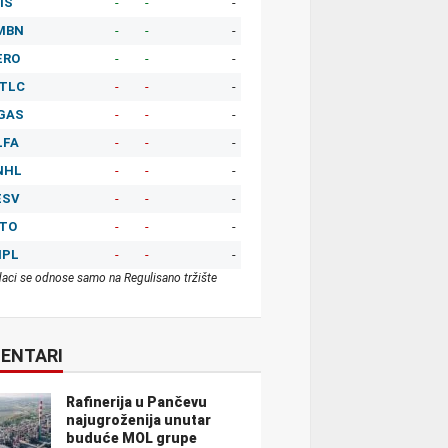
IS
-
-
-
MBN
-
-
-
ERO
-
-
-
TLC
-
-
-
GAS
-
-
-
LFA
-
-
-
NHL
-
-
-
ESV
-
-
-
ITO
-
-
-
MPL
-
-
-
aci se odnose samo na Regulisano tržište
ENTARI
Rafinerija u Pančevu
najugroženija unutar
buduće MOL grupe