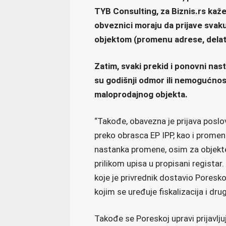
TYB Consulting, za Biznis.rs kaže
obveznici moraju da prijave svak
objektom (promenu adrese, delat
Zatim, svaki prekid i ponovni na
su godišnji odmor ili nemogućnost 
maloprodajnog objekta.
“Takođe, obavezna je prijava poslo
preko obrasca EP IPP, kao i promen
nastanka promene, osim za objekte k
prilikom upisa u propisani registar
koje je privrednik dostavio Poresko
kojim se uređuje fiskalizacija i drug
Takođe se Poreskoj upravi prijavlj