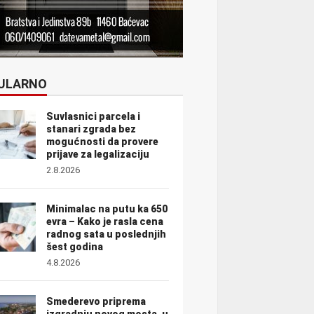
ULARNO
Suvlasnici parcela i
stanari zgrada bez
mogućnosti da provere
prijave za legalizaciju
2.8.2026
Minimalac na putu ka 650
evra – Kako je rasla cena
radnog sata u poslednjih
šest godina
4.8.2026
Smederevo priprema
izgradnju novog mosta, u