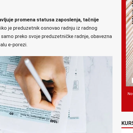
avljuje promena statusa zaposlenja, tačnije
liko je preduzetnik osnovao radnju iz radnog
n samo preko svoje preduzetničke radnje, obavezna
alu e-porezi.
Nov
KUR