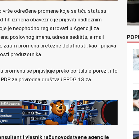
o vrše određene promene koje se tiču statusa i
d tih izmena obavezno je prijaviti nadležnim
je je neophodno registrovati u Agenciji za
POP
mena poslovnog imena, adrese sedišta, e-mail
, zatim promena pretežne delatnosti, kao i prijava
osti preduzetnika.
a promena se prijavljuje preko portala e-porezi, i to
 PDP za privredna društva i PPDG 1S za
onsultant i vlasnik računovodstvene agencije