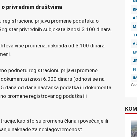
NI
o privrednim društvima
K
A
registracionu prijavu promene podataka o
M
egistar privrednih subjekata iznosi 3.100 dinara.
T
A
ahteva više promena, naknada od 3.100 dinara
E
meni.
J
F
no podnetu registracionu prijavu promene
I
i dokumenta iznosi 6.000 dinara (odnosi se na
Pod
 15 dana od dana nastanka podatka ili dokumenta
sno promene registrovanog podatka ili
KOM
acije, kao što su promena člana i povećanje ili
aćanju naknade za neblagovremenost.