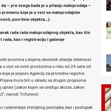
 da – pre svega kada je u pitanju maloprodaja –
u promenu koja je u vezi sa maloprodajnim
nosti, površine objekta…).
stavak rada rada maloprodajnog objekta, kao što
rada, kao i registraciju i gašenje
vnih prostora u kojima obveznik obavlja delatnost
e u vezi sa ovim prostorima u roku od 24 sata od
oje je prijavio Agenciji za privredne registre
. Prijava mora biti u skladu sa drugim propisima
j upravi (zakon kojim se uređuju akcize, zakon
i)”, navodi Trifunović.
uju i pokretanje stečajnog postupka, kao i postupak