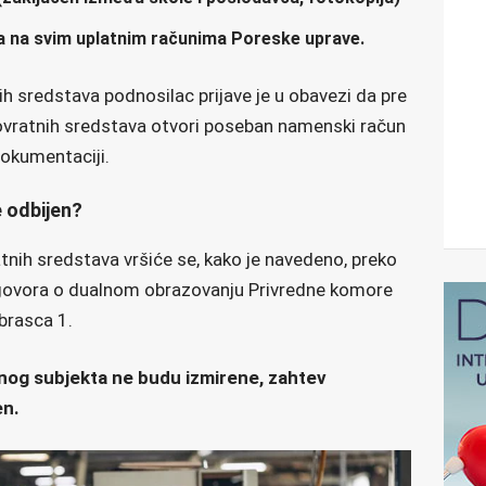
 na svim uplatnim računima Poreske uprave.
h sredstava podnosilac prijave je u obavezi da pre
ovratnih sredstava otvori poseban namenski račun
dokumentaciji.
 odbijen?
nih sredstava vršiće se, kako je navedeno, preko
ugovora o dualnom obrazovanju Privredne komore
Obrasca 1.
nog subjekta ne budu izmirene, zahtev
en.