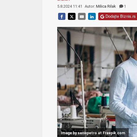
5.8.2024 11:41
Autor:
Milica Rilak
1
Dodajte Biznis.rs 
Image by senivpetro at Freepik.com