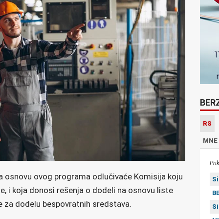
BER
RS
MNE
Pri
na osnovu ovog programa odlučivaće Komisija koju
S
, i koja donosi rešenja o dodeli na osnovu liste
BE
ve za dodelu bespovratnih sredstava.
S