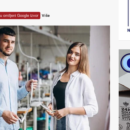
u omiljeni Google izvor
Više