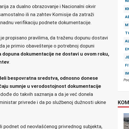
NI
rija za dualno obrazovanje i Nacionalni okvir
K
samostalno ili na zahtev Komisije da zatraži
A
knadnu verifikaciju podnete dokumentacije.
M
T
o je propisano pravilima, da traženu dopunu dostavi
A
a je primio obaveštenje o potrebnoj dopuni
E
a dopuna dokumentacije ne dostavi u ovom roku,
J
htev
.
F
I
deli bespovratna sredstva, odnosno donese
Pod
lučaju sumnje u verodostojnost dokumentacije
a dođe do takvih saznanja a da je već donela
KOM
ministar privrede i da po službenoj dužnosti ukine
ili podnet od neovlašćenog privrednog subjekta,