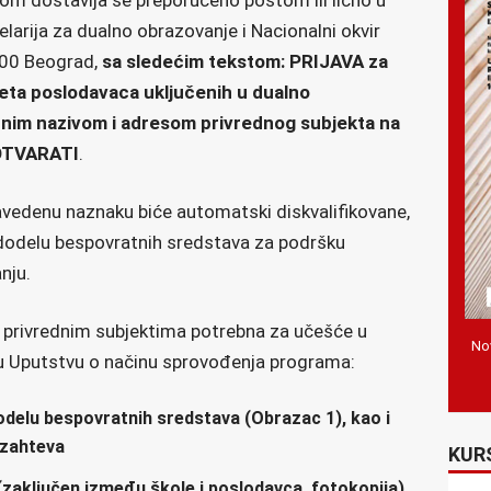
larija za dualno obrazovanje i Nacionalni okvir
1000 Beograd,
sa sledećim tekstom: PRIJAVA za
eta poslodavaca uključenih u dualno
unim nazivom i adresom privrednog subjekta na
 OTVARATI
.
navedenu naznaku biće automatski diskvalifikovane,
dodelu bespovratnih sredstava za podršku
nju.
e privrednim subjektima potrebna za učešće u
Nov
u Uputstvu o načinu sprovođenja programa:
odelu bespovratnih sredstava (Obrazac 1), kao i
 zahteva
KUR
zaključen između škole i poslodavca, fotokopija)