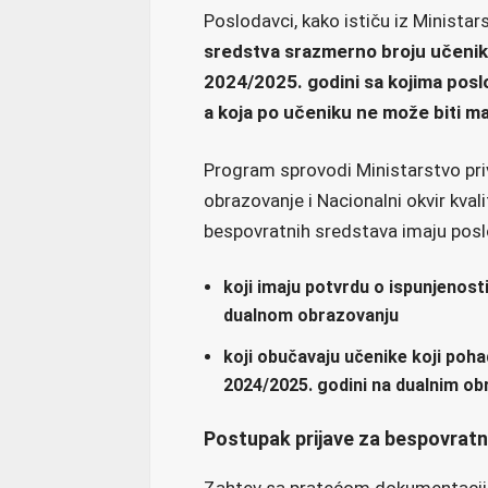
Poslodavci, kako ističu iz Ministar
sredstva srazmerno broju učenik
2024/2025. godini sa kojima posl
a koja po učeniku ne može biti m
Program sprovodi Ministarstvo pri
obrazovanje i Nacionalni okvir kvali
bespovratnih sredstava imaju posl
koji imaju potvrdu o ispunjenost
dualnom obrazovanju
koji obučavaju učenike koji poh
2024/2025. godini na dualnim ob
Postupak prijave za bespovrat
Zahtev sa pratećom dokumentacijo