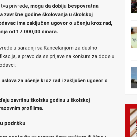
stva privrede
, mogu da dobiju bespovratna
a završne godine školovanja u školskoj
odavac ima zaključen ugovor o učenju kroz rad,
anja od 17.000,00 dinara.
vrede u saradnji sa Kancelarijom za dualno
fikacija, a pravo da se prijave na konkurs za dodelu
odavci:
i uslova za učenje kroz rad i zaključen ugovor o
ađaju završnu školsku godinu u školskoj
razovnim profilima.
nu podršku
m dostavlja se preporučeno poštom ili lično u