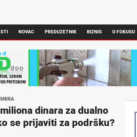
STI
NOVAC
PREDUZETNIK
BIZNIS
U FOKUSU
TEMBRA
miliona dinara za dualno
o se prijaviti za podršku?