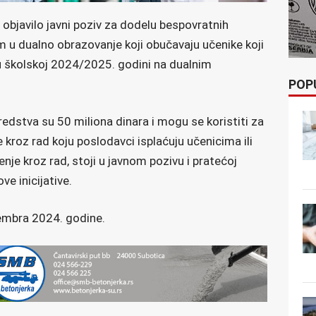
e objavilo javni poziv za dodelu bespovratnih
 u dualno obrazovanje koji obučavaju učenike koji
 školskoj 2024/2025. godini na dualnim
POP
dstva su 50 miliona dinara i mogu se koristiti za
 kroz rad koju poslodavci isplaćuju učenicima ili
enje kroz rad, stoji u javnom pozivu i pratećoj
ve inicijative.
tembra 2024. godine.