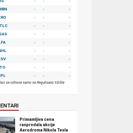
IS
-
-
-
MBN
-
-
-
ERO
-
-
-
TLC
-
-
-
GAS
-
-
-
LFA
-
-
-
NHL
-
-
-
ESV
-
-
-
ITO
-
-
-
MPL
-
-
-
aci se odnose samo na Regulisano tržište
ENTARI
Primamljiva cena
rasprodala akcije
Aerodroma Nikola Tesla