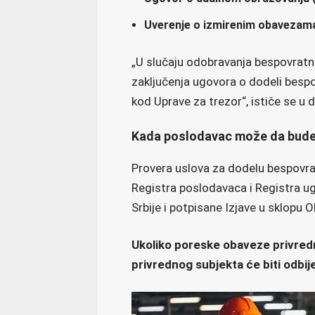
Uverenje o izmirenim obavezama
„U slučaju odobravanja bespovratni
zaključenja ugovora o dodeli besp
kod Uprave za trezor“, ističe se u 
Kada poslodavac može da bude
Provera uslova za dodelu bespovrat
Registra poslodavaca i Registra 
Srbije i potpisane Izjave u sklopu 
Ukoliko poreske obaveze privred
privrednog subjekta će biti odbij