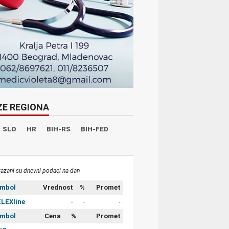
ZE REGIONA
SLO
HR
BIH-RS
BIH-FED
kazani su dnevni podaci na dan -
imbol
Vrednost
%
Promet
LEXline
-
-
-
imbol
Cena
%
Promet