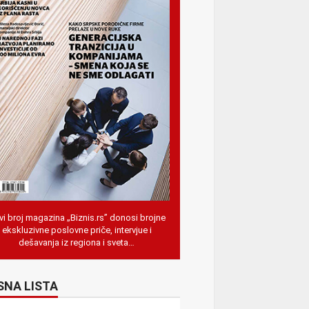
i broj magazina „Biznis.rs” donosi brojne
ekskluzivne poslovne priče, intervjue i
dešavanja iz regiona i sveta…
SNA LISTA