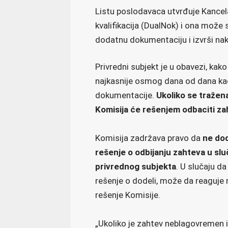
Listu poslodavaca utvrđuje Kancela
kvalifikacija (DualNok) i ona može 
dodatnu dokumentaciju i izvrši na
Privredni subjekt je u obavezi, kak
najkasnije osmog dana od dana kad
dokumentacije.
Ukoliko se tražen
Komisija će rešenjem odbaciti za
Komisija zadržava pravo da
ne do
rešenje o odbijanju zahteva u s
privrednog subjekta
. U slučaju d
rešenje o dodeli, može da reaguje 
rešenje Komisije.
„Ukoliko je zahtev neblagovremen 