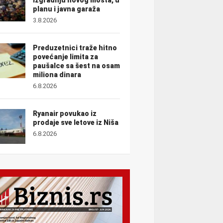
planu i javna garaža
3.8.2026
Preduzetnici traže hitno
povećanje limita za
paušalce sa šest na osam
miliona dinara
6.8.2026
Ryanair povukao iz
prodaje sve letove iz Niša
6.8.2026