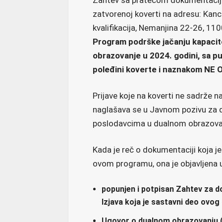
zatvorenoj koverti na adresu: Kance
kvalifikacija, Nemanjina 22-26, 1
Program podrške jačanju kapacit
obrazovanje u 2024. godini, sa p
poleđini koverte i naznakom NE
Prijave koje na koverti ne sadrže 
naglašava se u Javnom pozivu za 
poslodavcima u dualnom obrazova
Kada je reč o dokumentaciji koja j
ovom programu, ona je objavljena 
popunjen i potpisan Zahtev za d
Izjava koja je sastavni deo ovog
Ugovor o dualnom obrazovanju (