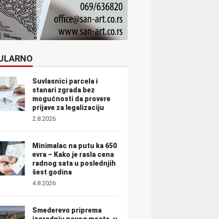
ULARNO
Suvlasnici parcela i
stanari zgrada bez
mogućnosti da provere
prijave za legalizaciju
2.8.2026
Minimalac na putu ka 650
evra – Kako je rasla cena
radnog sata u poslednjih
šest godina
4.8.2026
Smederevo priprema
izgradnju novog mosta, u