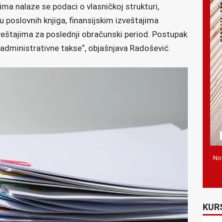
a nalaze se podaci o vlasničkoj strukturi,
ju poslovnih knjiga, finansijskim izveštajima
veštajima za poslednji obračunski period. Postupak
administrativne takse“, objašnjava Radošević.
Nov
KUR