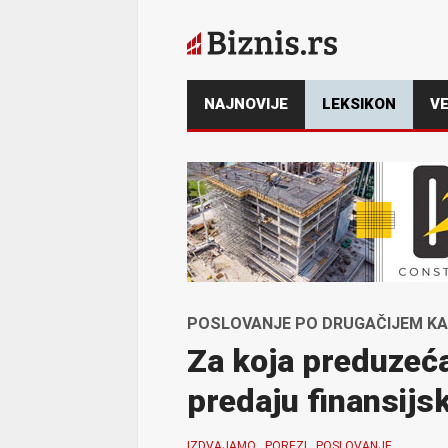
NAJNOVIJE
LEKSIKON
VE
POSLOVANJE PO DRUGAČIJEM K
Za koja preduzeća
predaju finansijsk
IZDVAJAMO
POREZI
POSLOVANJE