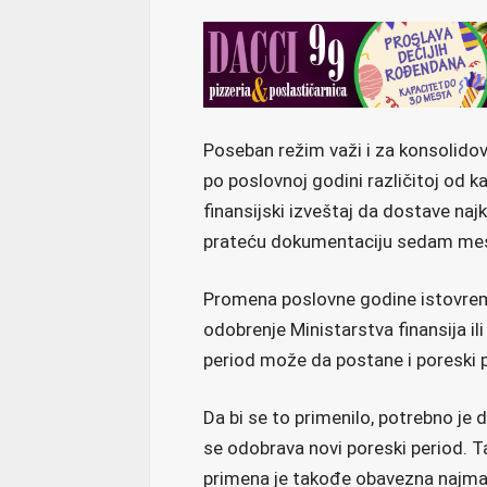
Poseban režim važi i za konsolidov
po poslovnoj godini različitoj od 
finansijski izveštaj da dostave naj
prateću dokumentaciju sedam mes
Promena poslovne godine istovrem
odobrenje Ministarstva finansija ili
period može da postane i poreski 
Da bi se to primenilo, potrebno j
se odobrava novi poreski period. T
primena je takođe obavezna najma