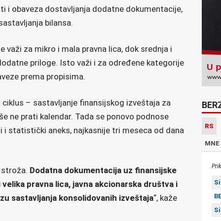
ti i obaveza dostavljanja dodatne dokumentacije,
astavljanja bilansa.
aži za mikro i mala pravna lica, dok srednja i
odatne priloge. Isto važi i za određene kategorije
baveze prema propisima.
ciklus – sastavljanje finansijskog izveštaja za
BER
še ne prati kalendar. Tada se ponovo podnose
RS
ji i statistički aneks, najkasnije tri meseca od dana
MNE
Pri
 stroža.
Dodatna dokumentacija uz finansijske
S
 velika pravna lica, javna akcionarska društva i
BE
zu sastavljanja konsolidovanih izveštaja
“, kaže
S