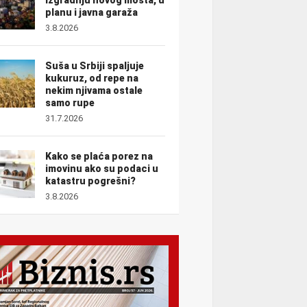
planu i javna garaža
3.8.2026
Suša u Srbiji spaljuje
kukuruz, od repe na
nekim njivama ostale
samo rupe
31.7.2026
Kako se plaća porez na
imovinu ako su podaci u
katastru pogrešni?
3.8.2026