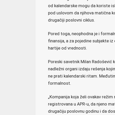
od kalendarske mogu da koriste iskl
pod uslovom da njihova matična ko
drugačiji poslovni ciklus.
Pored toga, neophodna je i forma
finansija, a za pojedine subjekte iz
hartije od vrednosti.
Poreski savetnik Milan Radošević k
nadležni organi izdaju rešenja koj
ne prati kalendarski ritam. Međutim
formalnost.
„Kompanija koja želi ovakav režim m
registrovana u APR-u, da njeno mat
drugačiju poslovnu godinu i da d