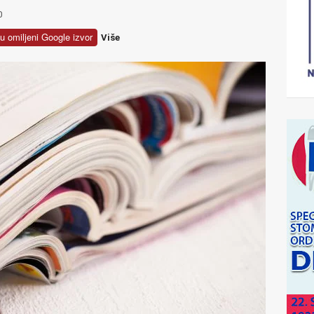
0
u omiljeni Google izvor
Više