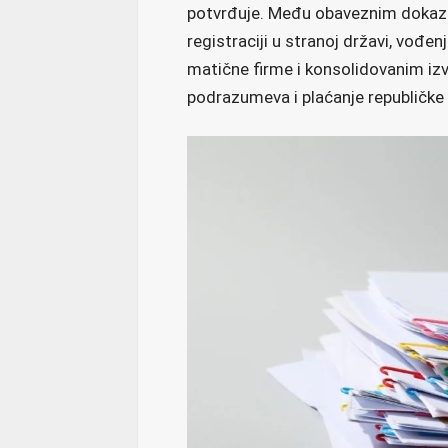
potvrđuje. Među obaveznim dokazim
registraciji u stranoj državi, vođen
matične firme i konsolidovanim iz
podrazumeva i plaćanje republičke 