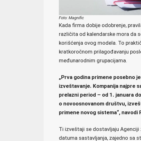
Foto: Magnific
Kada firma dobije odobrenje, prav
različita od kalendarske mora da 
korišćenja ovog modela. To prakti
kratkoročnom prilagođavanju poslo
međunarodnim grupacijama.
„Prva godina primene posebno j
izveštavanje. Kompanija najpre sas
prelazni period – od 1. januara 
o novoosnovanom društvu, izvešt
primene novog sistema“, navodi 
Ti izveštaji se dostavljaju Agencij
datuma sastavljanja, zajedno sa st