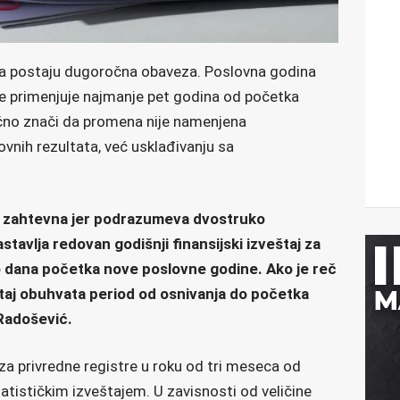
ila postaju dugoročna obaveza. Poslovna godina
se primenjuje najmanje pet godina od početka
čno znači da promena nije namenjena
vnih rezultata, već usklađivanju sa
e zahtevna jer podrazumeva dvostruko
tavlja redovan godišnji finansijski izveštaj za
do dana početka nove poslovne godine. Ako je reč
aj obuhvata period od osnivanja do početka
Radošević.
i za privredne registre u roku od tri meseca od
atističkim izveštajem. U zavisnosti od veličine