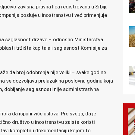
jučivo zavisna pravna lica registrovana u Srbiji,
mpanija posluje u inostranstvu i već primenjuje
lna saglasnost države – odnosno Ministarstva
 oblasti tržišta kapitala i saglasnost Komisije za
aže da broj odobrenja nije veliki – svake godine
ima se dozvoljava prelazak na poslovnu godinu koja
, dobijanje saglasnosti nije administrativna
ora da ispuni više uslova. Pre svega, da je
ično društvo u inostranstvu zaista koristi
ostavi kompletnu dokumentaciju kojom to