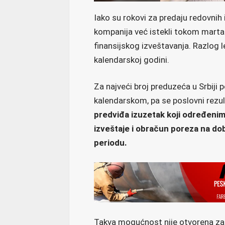
Iako su rokovi za predaju redovnih 
kompanija već istekli tokom marta i 
finansijskog izveštavanja. Razlog l
kalendarskoj godini.
Za najveći broj preduzeća u Srbiji 
kalendarskom, pa se poslovni rezu
predviđa izuzetak koji određeni
izveštaje i obračun poreza na d
periodu.
Takva mogućnost nije otvorena za 