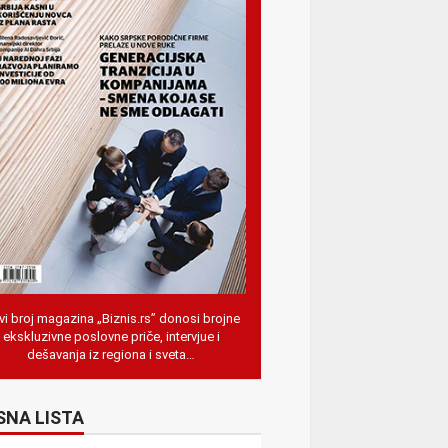
i broj magazina „Biznis.rs” donosi brojne
ekskluzivne poslovne priče, intervjue i
dešavanja iz regiona i sveta…
SNA LISTA