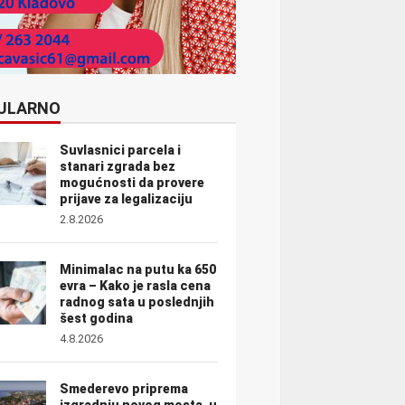
ULARNO
Suvlasnici parcela i
stanari zgrada bez
mogućnosti da provere
prijave za legalizaciju
2.8.2026
Minimalac na putu ka 650
evra – Kako je rasla cena
radnog sata u poslednjih
šest godina
4.8.2026
Smederevo priprema
izgradnju novog mosta, u