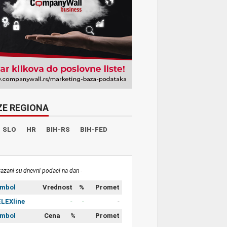
ZE REGIONA
SLO
HR
BIH-RS
BIH-FED
kazani su dnevni podaci na dan -
imbol
Vrednost
%
Promet
LEXline
-
-
-
imbol
Cena
%
Promet