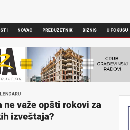
STI
NOVAC
PREDUZETNIK
BIZNIS
U FOKUSU
ALENDARU
 ne važe opšti rokovi za
ih izveštaja?