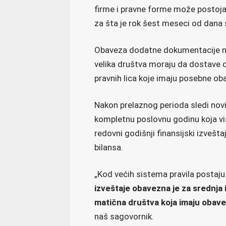
firme i pravne forme može postoja
za šta je rok šest meseci od dana s
Obaveza dodatne dokumentacije ne v
velika društva moraju da dostave d
pravnih lica koje imaju posebne o
Nakon prelaznog perioda sledi novi 
kompletnu poslovnu godinu koja vi
redovni godišnji finansijski izvešta
bilansa.
„Kod većih sistema pravila postaju
izveštaje obavezna je za srednja i
matična društva koja imaju obave
naš sagovornik.