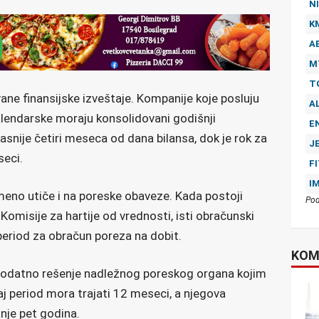
NI
K
A
M
T
ane finansijske izveštaje. Kompanije koje posluju
A
kalendarske moraju konsolidovani godišnji
E
kasnije četiri meseca od dana bilansa, dok je rok za
J
eci.
F
I
eno utiče i na poreske obaveze. Kada postoji
Pod
 Komisije za hartije od vrednosti, isti obračunski
period za obračun poreza na dobit.
KOM
e dodatno rešenje nadležnog poreskog organa kojim
aj period mora trajati 12 meseci, a njegova
nje pet godina.