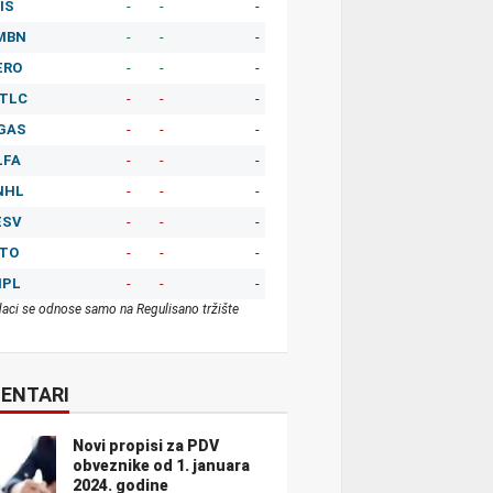
IS
-
-
-
MBN
-
-
-
ERO
-
-
-
TLC
-
-
-
GAS
-
-
-
LFA
-
-
-
NHL
-
-
-
ESV
-
-
-
ITO
-
-
-
MPL
-
-
-
aci se odnose samo na Regulisano tržište
ENTARI
Novi propisi za PDV
obveznike od 1. januara
2024. godine