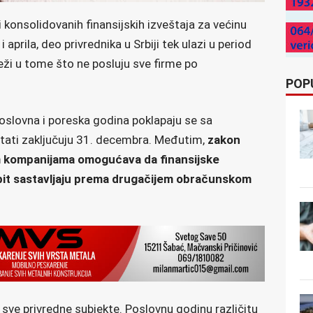
i konsolidovanih finansijskih izveštaja za većinu
aprila, deo privrednika u Srbiji tek ulazi u period
eži u tome što ne posluju sve firme po
POP
poslovna i poreska godina poklapaju se sa
ltati zaključuju 31. decembra. Međutim,
zakon
m kompanijama omogućava da finansijske
obit sastavljaju prema drugačijem obračunskom
sve privredne subjekte. Poslovnu godinu različitu