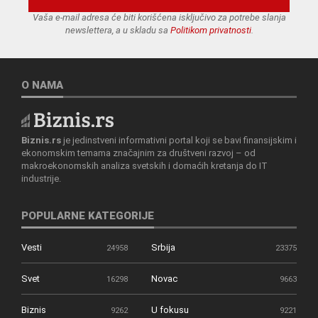
Vaša e-mail adresa će biti korišćena isključivo za potrebe slanja
newslettera, a u skladu sa
Politikom privatnosti
.
O NAMA
Biznis.rs
je jedinstveni informativni portal koji se bavi finansijskim i
ekonomskim temama značajnim za društveni razvoj – od
makroekonomskih analiza svetskih i domaćih kretanja do IT
industrije.
POPULARNE KATEGORIJE
Vesti
Srbija
24958
23375
Svet
Novac
16298
9663
Biznis
U fokusu
9262
9221