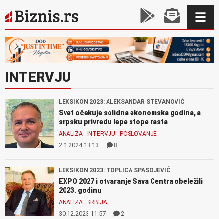
INTERVJU
LEKSIKON 2023: ALEKSANDAR STEVANOVIĆ
Svet očekuje solidna ekonomska godina, a
srpsku privredu lepe stope rasta
ANALIZA
INTERVJU
POSLOVANJE
2.1.2024 13:13
8
LEKSIKON 2023: TOPLICA SPASOJEVIĆ
EXPO 2027 i otvaranje Sava Centra obeležili
2023. godinu
ANALIZA
SRBIJA
30.12.2023 11:57
2