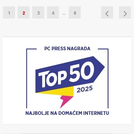
1
2
3
4
…
8