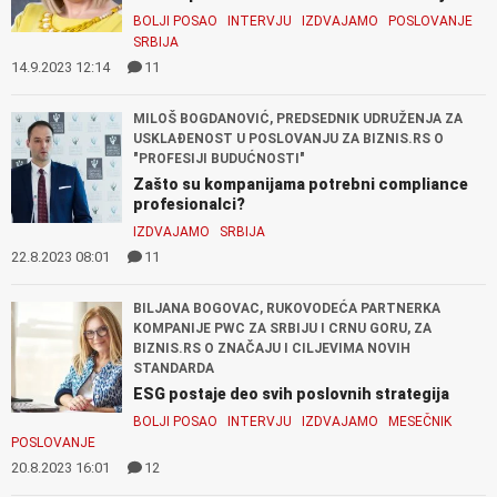
BOLJI POSAO
INTERVJU
IZDVAJAMO
POSLOVANJE
SRBIJA
14.9.2023 12:14
11
MILOŠ BOGDANOVIĆ, PREDSEDNIK UDRUŽENJA ZA
USKLAĐENOST U POSLOVANJU ZA BIZNIS.RS O
"PROFESIJI BUDUĆNOSTI"
Zašto su kompanijama potrebni compliance
profesionalci?
IZDVAJAMO
SRBIJA
22.8.2023 08:01
11
BILJANA BOGOVAC, RUKOVODEĆA PARTNERKA
KOMPANIJE PWC ZA SRBIJU I CRNU GORU, ZA
BIZNIS.RS O ZNAČAJU I CILJEVIMA NOVIH
STANDARDA
ESG postaje deo svih poslovnih strategija
BOLJI POSAO
INTERVJU
IZDVAJAMO
MESEČNIK
POSLOVANJE
20.8.2023 16:01
12