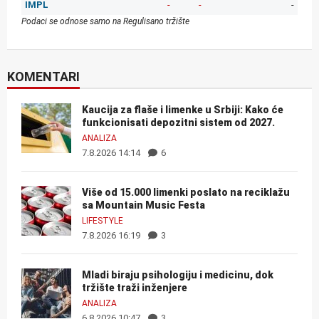
IMPL
-
-
-
Podaci se odnose samo na Regulisano tržište
KOMENTARI
Kaucija za flaše i limenke u Srbiji: Kako će
funkcionisati depozitni sistem od 2027.
ANALIZA
7.8.2026 14:14
6
Više od 15.000 limenki poslato na reciklažu
sa Mountain Music Festa
LIFESTYLE
7.8.2026 16:19
3
Mladi biraju psihologiju i medicinu, dok
tržište traži inženjere
ANALIZA
6.8.2026 10:47
3