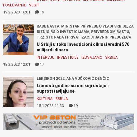
POSLOVANJE
VESTI
19.2.2023 16:01
19
RADE BASTA, MINISTAR PRIVREDE U VLADI SRBIJE, ZA
BIZNIS.RS O INVESTICIJAMA, PRIVREDNOM RASTU,
TRŽIŠTU RADA I PRIVATIZACIJI JAVNIH PREDUZEĆA
U Srbiji u toku investicioni ciklusi vredni 570
milijardi dinara
INTERVJU
INVESTICIJE
IZDVAJAMO
SRBIJA
18.2.2023 12:01
17
LEKSIKON 2022: ANA VUČKOVIĆ DENČIĆ
Ličnosti godine su oni koji ustaju i
suprotstavljaju se
KULTURA
SRBIJA
15.1.2023 11:33
19