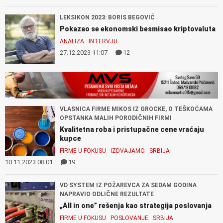
LEKSIKON 2023: BORIS BEGOVIĆ
Pokazao se ekonomski besmisao kriptovaluta
ANALIZA
INTERVJU
27.12.2023 11:07
12
VLASNICA FIRME MIKOS IZ GROCKE, O TEŠKOĆAMA
OPSTANKA MALIH PORODIČNIH FIRMI
Kvalitetna roba i pristupačne cene vraćaju
kupce
FIRME U FOKUSU
IZDVAJAMO
SRBIJA
10.11.2023 08:01
19
VD SYSTEM IZ POŽAREVCA ZA SEDAM GODINA
NAPRAVIO ODLIČNE REZULTATE
„All in one” rešenja kao strategija poslovanja
FIRME U FOKUSU
POSLOVANJE
SRBIJA