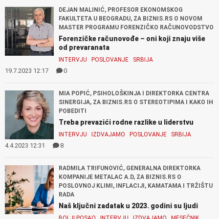
DEJAN MALINIĆ, PROFESOR EKONOMSKOG
FAKULTETA U BEOGRADU, ZA BIZNIS.RS O NOVOM
MASTER PROGRAMU FORENZIČKO RAČUNOVODSTVO
Forenzičke računovođe – oni koji znaju više
od prevaranata
INTERVJU
POSLOVANJE
SRBIJA
19.7.2023 12:17
0
MIA POPIĆ, PSIHOLOŠKINJA I DIREKTORKA CENTRA
SINERGIJA, ZA BIZNIS.RS O STEREOTIPIMA I KAKO IH
POBEDITI
Treba prevazići rodne razlike u liderstvu
INTERVJU
IZDVAJAMO
POSLOVANJE
SRBIJA
4.4.2023 12:31
8
RADMILA TRIFUNOVIĆ, GENERALNA DIREKTORKA
KOMPANIJE METALAC A.D, ZA BIZNIS.RS O
POSLOVNOJ KLIMI, INFLACIJI, KAMATAMA I TRŽIŠTU
RADA
Naš ključni zadatak u 2023. godini su ljudi
BOLJI POSAO
INTERVJU
IZDVAJAMO
MESEČNIK