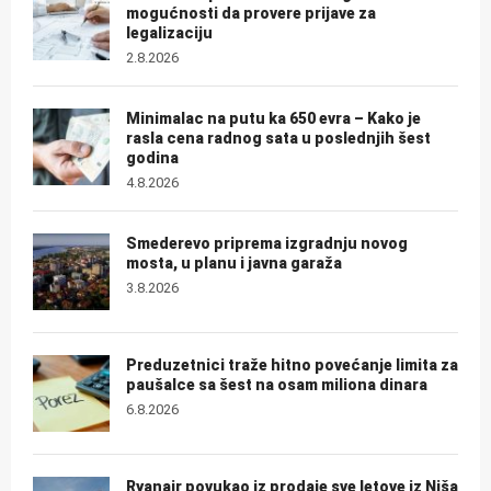
mogućnosti da provere prijave za
legalizaciju
2.8.2026
Minimalac na putu ka 650 evra – Kako je
rasla cena radnog sata u poslednjih šest
godina
4.8.2026
Smederevo priprema izgradnju novog
mosta, u planu i javna garaža
3.8.2026
Preduzetnici traže hitno povećanje limita za
paušalce sa šest na osam miliona dinara
6.8.2026
Ryanair povukao iz prodaje sve letove iz Niša