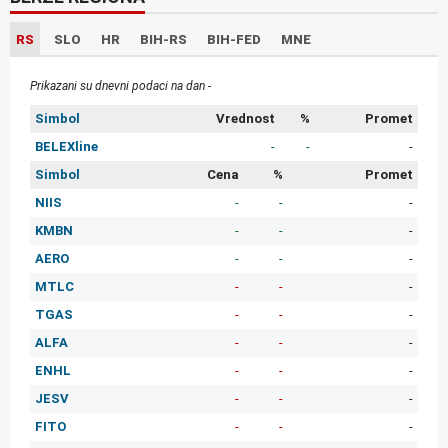
RS
SLO
HR
BIH-RS
BIH-FED
MNE
Prikazani su dnevni podaci na dan -
Simbol
Vrednost
%
Promet
BELEXline
-
-
-
Simbol
Cena
%
Promet
NIIS
-
-
-
KMBN
-
-
-
AERO
-
-
-
MTLC
-
-
-
TGAS
-
-
-
ALFA
-
-
-
ENHL
-
-
-
JESV
-
-
-
FITO
-
-
-