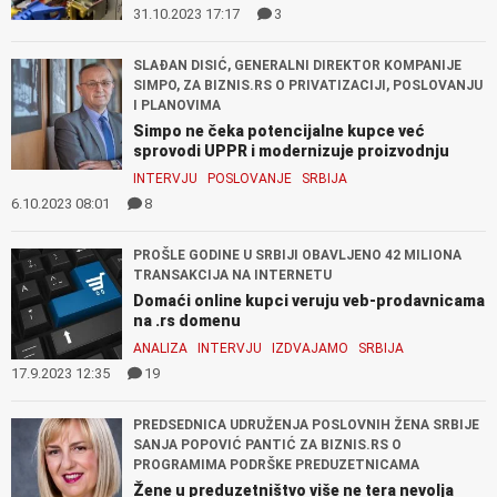
31.10.2023 17:17
3
SLAĐAN DISIĆ, GENERALNI DIREKTOR KOMPANIJE
SIMPO, ZA BIZNIS.RS O PRIVATIZACIJI, POSLOVANJU
I PLANOVIMA
Simpo ne čeka potencijalne kupce već
sprovodi UPPR i modernizuje proizvodnju
INTERVJU
POSLOVANJE
SRBIJA
6.10.2023 08:01
8
PROŠLE GODINE U SRBIJI OBAVLJENO 42 MILIONA
TRANSAKCIJA NA INTERNETU
Domaći online kupci veruju veb-prodavnicama
na .rs domenu
ANALIZA
INTERVJU
IZDVAJAMO
SRBIJA
17.9.2023 12:35
19
PREDSEDNICA UDRUŽENJA POSLOVNIH ŽENA SRBIJE
SANJA POPOVIĆ PANTIĆ ZA BIZNIS.RS O
PROGRAMIMA PODRŠKE PREDUZETNICAMA
Žene u preduzetništvo više ne tera nevolja