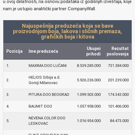
u ovoj delatnosti, na osnovu podataka iz godišnjih izveštaja, koje
nam je ustupio analitički partner CompanyWall.
Najuspešnija preduzeća koja se bave
proizvodnjom boja, lakova i sličnih premaza,
grafičkih boja i kitova
Ukupni
Rezultat
Pozicija
Ime preduzeća
prihodi
poslovanja
1.
MAXIMA DOO LUČANI
8.539.285.000
731.384.000
HELIOS Srbija a.d.
2.
5.926.236.000
201.239.000
Gornji Milanovac
3.
PITURA DOO BEOGRAD
1.099.503.000
174.343.000
4.
BAUMIT DOO
1.057.958.000
101.406.000
NEVENA COLOR DOO
5.
1.016.954.000
84.473.000
LESKOVAC