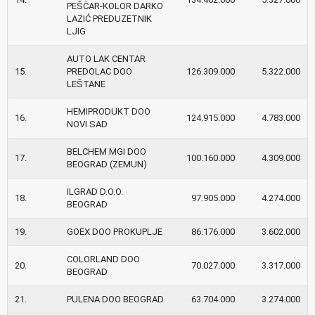
PEŠČAR-KOLOR DARKO
LAZIĆ PREDUZETNIK
LJIG
AUTO LAK CENTAR
15.
PREDOLAC DOO
126.309.000
5.322.000
LEŠTANE
HEMIPRODUKT DOO
16.
124.915.000
4.783.000
NOVI SAD
BELCHEM MGI DOO
17.
100.160.000
4.309.000
BEOGRAD (ZEMUN)
ILGRAD D.O.O.
18.
97.905.000
4.274.000
BEOGRAD
19.
GOEX DOO PROKUPLJE
86.176.000
3.602.000
COLORLAND DOO
20.
70.027.000
3.317.000
BEOGRAD
21.
PULENA DOO BEOGRAD
63.704.000
3.274.000