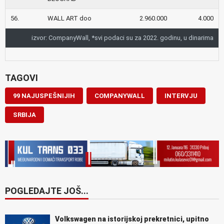
56.
WALL ART doo
2.960.000
4.000
izvor: CompanyWall, *svi podaci su za 2022. godinu, u dinarima
TAGOVI
99 NAJUSPEŠNIJIH
COMPANYWALL
INTERVJU
SRBIJA
POGLEDAJTE JOŠ...
Volkswagen na istorijskoj prekretnici, upitno