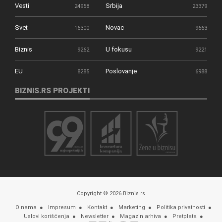
Vesti
Srbija
24958
23379
Svet
Novac
16300
9663
Biznis
U fokusu
9262
9221
EU
Poslovanje
8285
6988
BIZNIS.RS PROJEKTI
Copyright © 2026 Biznis.rs
O nama
Impresum
Kontakt
Marketing
Politika privatnosti
Uslovi korišćenja
Newsletter
Magazin arhiva
Pretplata