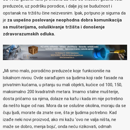
preduzeće, uz podršku porodice, i dalje joj se budućnost i
opstanak na tržištu čine neizvesnim. Ipak, potpuno je sigurna da
je
za uspešno poslovanje neophodna dobra komunikacija
sa mušterijama, osluškivanje tržišta i donošenje
zdravorazumskih odluka.
„Mi smo malo, porodično preduzeće koje funkcioniše na
lokalnom nivou. Ovde sarađujem sa ljudima koji rade fasade na
privatnim kućama, u pitanju su mali objekti, kućice od 100, 150,
maksimalno 200 kvadratnih metara. Imamo stalne mušterije,
dosta pričamo sa njima, dolaze na kafu i kada im nije potrebno
da nešto kupe od nas. Mora da se oslušne okolina, moraju da se
čuju ljudi, morate da znate sve, šta je ljudima potrebno. Kad
izađe neki novi proizvod, ako mi kažu ‘ovo ne valja ništa, ne
maže se dobro, menja boju’, onda neću rizikovati, odmah