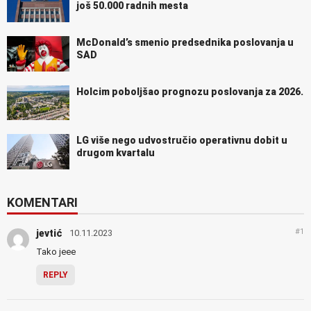
još 50.000 radnih mesta
McDonald’s smenio predsednika poslovanja u
SAD
Holcim poboljšao prognozu poslovanja za 2026.
LG više nego udvostručio operativnu dobit u
drugom kvartalu
KOMENTARI
#1
jevtić
10.11.2023
Tako jeee
REPLY