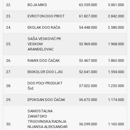
22.
BOJA MIKS
63.359.000
3.061.000
23.
EVROTON DOO PIROT
61.827.000
2.842.000
24.
EKOLAK DOO RAČA
54.448.000
2.580.000
SAŠA VESKOVIĆ PR
25.
VESKOM
53.969.000
1.968.000
ARANĐELOVAC
26.
RAMIX DOO ČAČAK
53.467.000
1.863.000
27.
BIOKOLOR DOO LJIG
52.641.000
1.594.000
DOO POLY-PRODUKT
28.
37.022.000
1.253.000
Šid
29.
EPOKSAN DOO ČAČAK
36.673.000
1.174.000
SAMOSTALNA
ZANATSKO
TRGOVINSKA RADNJA
30.
36.299.000
1.163.000
NIJANSA ALEKSANDAR