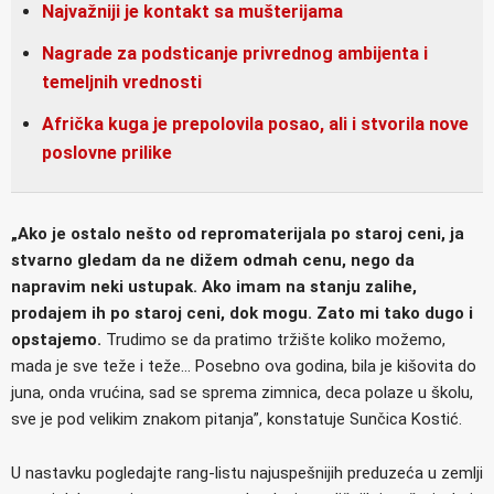
Najvažniji je kontakt sa mušterijama
Nagrade za podsticanje privrednog ambijenta i
temeljnih vrednosti
Afrička kuga je prepolovila posao, ali i stvorila nove
poslovne prilike
„Ako je ostalo nešto od repromaterijala po staroj ceni, ja
stvarno gledam da ne dižem odmah cenu, nego da
napravim neki ustupak. Ako imam na stanju zalihe,
prodajem ih po staroj ceni, dok mogu. Zato mi tako dugo i
opstajemo.
Trudimo se da pratimo tržište koliko možemo,
mada je sve teže i teže… Posebno ova godina, bila je kišovita do
juna, onda vrućina, sad se sprema zimnica, deca polaze u školu,
sve je pod velikim znakom pitanja”, konstatuje Sunčica Kostić.
U nastavku pogledajte rang-listu najuspešnijih preduzeća u zemlji