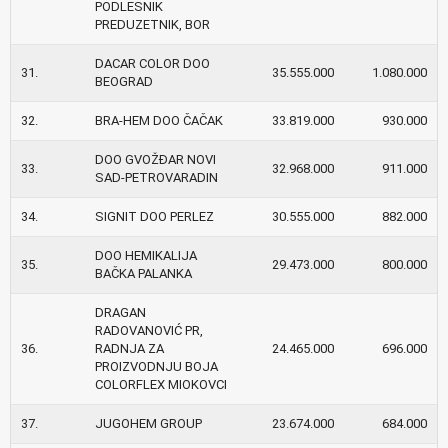
PODLESNIK
PREDUZETNIK, BOR
DACAR COLOR DOO
31.
35.555.000
1.080.000
BEOGRAD
32.
BRA-HEM DOO ČAČAK
33.819.000
930.000
DOO GVOŽĐAR NOVI
33.
32.968.000
911.000
SAD-PETROVARADIN
34.
SIGNIT DOO PERLEZ
30.555.000
882.000
DOO HEMIKALIJA
35.
29.473.000
800.000
BAČKA PALANKA
DRAGAN
RADOVANOVIĆ PR,
36.
RADNJA ZA
24.465.000
696.000
PROIZVODNJU BOJA
COLORFLEX MIOKOVCI
37.
JUGOHEM GROUP
23.674.000
684.000