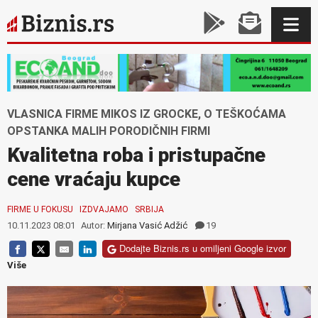
VLASNICA FIRME MIKOS IZ GROCKE, O TEŠKOĆAMA
OPSTANKA MALIH PORODIČNIH FIRMI
Kvalitetna roba i pristupačne
cene vraćaju kupce
FIRME U FOKUSU
IZDVAJAMO
SRBIJA
10.11.2023 08:01
Autor:
Mirjana Vasić Adžić
19
Dodajte Biznis.rs u omiljeni Google izvor
Više