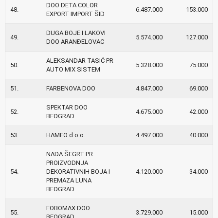
DOO DETA COLOR
48.
6.487.000
153.000
EXPORT IMPORT ŠID
DUGA BOJE I LAKOVI
49.
5.574.000
127.000
DOO ARANĐELOVAC
ALEKSANDAR TASIĆ PR
50.
5.328.000
75.000
AUTO MIX SISTEM
51.
FARBENOVA DOO
4.847.000
69.000
SPEKTAR DOO
52.
4.675.000
42.000
BEOGRAD
53.
HAMEO d.o.o.
4.497.000
40.000
NADA ŠEGRT PR
PROIZVODNJA
54.
DEKORATIVNIH BOJA I
4.120.000
34.000
PREMAZA LUNA
BEOGRAD
FOBOMAX DOO
55.
3.729.000
15.000
BEOGRAD