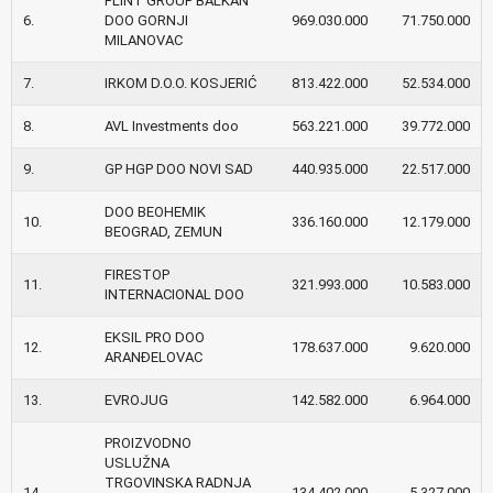
FLINT GROUP BALKAN
6.
DOO GORNJI
969.030.000
71.750.000
MILANOVAC
7.
IRKOM D.O.O. KOSJERIĆ
813.422.000
52.534.000
8.
AVL Investments doo
563.221.000
39.772.000
9.
GP HGP DOO NOVI SAD
440.935.000
22.517.000
DOO BEOHEMIK
10.
336.160.000
12.179.000
BEOGRAD, ZEMUN
FIRESTOP
11.
321.993.000
10.583.000
INTERNACIONAL DOO
EKSIL PRO DOO
12.
178.637.000
9.620.000
ARANĐELOVAC
13.
EVROJUG
142.582.000
6.964.000
PROIZVODNO
USLUŽNA
TRGOVINSKA RADNJA
14.
134.402.000
5.327.000