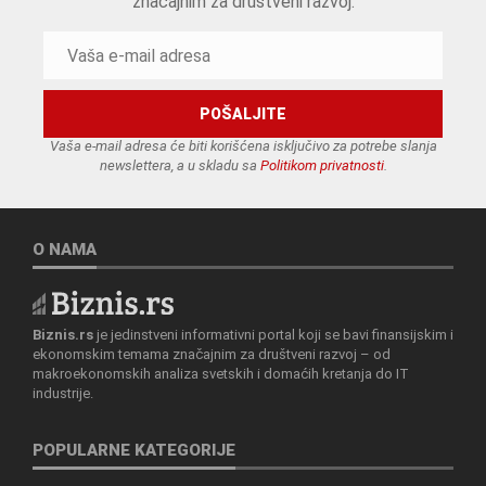
značajnim za društveni razvoj.
Vaša e-mail adresa će biti korišćena isključivo za potrebe slanja
newslettera, a u skladu sa
Politikom privatnosti
.
O NAMA
Biznis.rs
je jedinstveni informativni portal koji se bavi finansijskim i
ekonomskim temama značajnim za društveni razvoj – od
makroekonomskih analiza svetskih i domaćih kretanja do IT
industrije.
POPULARNE KATEGORIJE