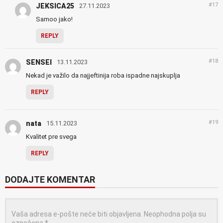
#17
JEKSICA25
27.11.2023
Samoo jako!
REPLY
#18
SENSEI
13.11.2023
Nekad je važilo da najjeftinija roba ispadne najskuplja
REPLY
#19
nata
15.11.2023
Kvalitet pre svega
REPLY
DODAJTE KOMENTAR
Vaša adresa e-pošte neće biti objavljena.
Neophodna polja su