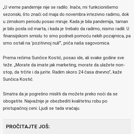
„U vreme pandemije nije se radilo. Inače, mi funkcionišemo
sezonski, što znači od maja do novembra intezivno radimo, dok
u zimskom periodu posao miruje. Kada je bila pandemija, taman
je bilo posla od marta, i kada je trebalo da radimo, nismo radili. U
finansijskom smislu to smo podneli pomoću nekih pozajmica, pa
smo ostali na ‘pozitivnoj nuli’”, priča naša sagovornica.
Prema rečima Sunčice Kostić, posao ide, ali svake godine sve
teže. „Morate da imate jak marketing, morate da ulažete non-
stop, da trčite i da jurite. Radim skoro 24 časa dnevno”, kaže
Sunčica Kostić.
Smatra da je pogrešno misliti da možete preko noći da se
obogatite. Najvažnije je obezbediti kvalitetnu robu po
pristupačnoj ceni. Ljudi se tada vraćaju.
PROČITAJTE JOŠ: