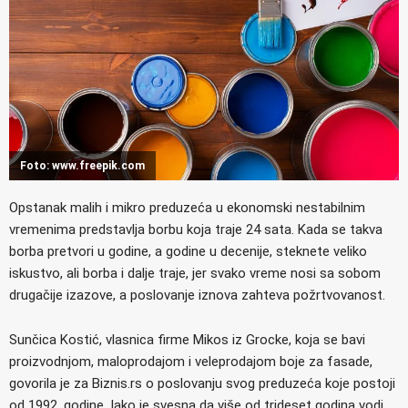
Foto: www.freepik.com
Opstanak malih i mikro preduzeća u ekonomski nestabilnim
vremenima predstavlja borbu koja traje 24 sata. Kada se takva
borba pretvori u godine, a godine u decenije, steknete veliko
iskustvo, ali borba i dalje traje, jer svako vreme nosi sa sobom
drugačije izazove, a poslovanje iznova zahteva požrtvovanost.
Sunčica Kostić, vlasnica firme Mikos iz Grocke, koja se bavi
proizvodnjom, maloprodajom i veleprodajom boje za fasade,
govorila je za Biznis.rs o poslovanju svog preduzeća koje postoji
od 1992. godine. Iako je svesna da više od trideset godina vodi