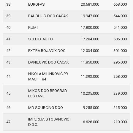
38.
EUROFAS
20.681.000
668.000
39.
BAUBUILD DOO ČAČAK
19.947.000
544.000
40.
KUM I
17.800.000
541.000
41.
S.B.D.D. AUTO
17.284.000
505.000
42.
EXTRA BOJADIX DOO
12.034.000
301.000
43.
DANILOVIĆ DOO ČAČAK
11.850.000
295.000
NIKOLA MILINKOVIĆ PR
44.
11.393.000
258.000
MAGI – 84
MIKOS DOO BEOGRAD-
45.
10.235.000
239.000
LEŠTANE
46.
MD SOURCING DOO
9.255.000
215.000
IMPERIJA STOJANOVIĆ
47.
6.626.000
210.000
D.O.O.