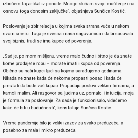
izbrišem taj artikal iz ponude. Mnogo slušam svoje mušterije i na
osnovu toga donosim zaključke“, objašnjava Sunčica Kostić.
Poslovanje je zbir relacija u kojima svaka strana vuče u nekom
svom smeru. Toga je svesna i naša sagovornica i da bi sačuvala
svoj biznis, trudi se ima kupce od poverenja.
„Sad je, po mom mišljenu, vreme malo čudno i bitno je da znate
kome prodajete robu – morate imati i kupca od poverenja.
Obično su naši kupci ljudi sa kojima sarađujemo godinama.
Nikada ne znate kada će nekome propasti posao i kada će
prestati da bude vaš kupac. Propadaju poslovi velikim firmama, a
kamoli malim. Ali razgovor sa ljudima uz, pomalo, i intuiciju, moja
je formula za poslovanje. Za sada je funkcionisalo, videćemo
kako će biti u budućnosti”, konstatuje Sunčica Kostić.
Vreme pandemije bilo je veliki izazov za svako preduzeće, a
posebno za mala i mikro preduzeća.