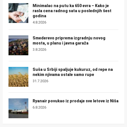
Minimalac na putu ka 650 evra – Kako je
rasla cena radnog sata u poslednjih šest
godina
4.8.2026
Smederevo priprema izgradnju novog
mosta, u planu i javna garaža
3.8.2026
Suša u Srbiji spaljuje kukuruz, od repe na
nekim njivama ostale samo rupe
31.7.2026
Ryanair povukao iz prodaje sve letove iz Niša
6.8.2026