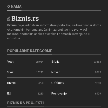
O NAMA
Biznis.rs
je jedinstveni informativni portal koji se bavi finansijskim i
ekonomskim temama značajnim za društveni razvoj – od
makroekonomskih analiza svetskih i domaćih kretanja do IT
industrije.
POPULARNE KATEGORIJE
Vesti
Srbija
24954
23363
Svet
Novac
16292
9662
Biznis
U fokusu
9258
9218
EU
Poslovanje
8280
6979
BIZNIS.RS PROJEKTI