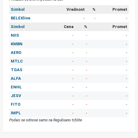
Simbol
Vrednost
%
Promet
BELEXline
-
-
-
Simbol
Cena
%
Promet
NIIS
-
-
-
KMBN
-
-
-
AERO
-
-
-
MTLC
-
-
-
TGAS
-
-
-
ALFA
-
-
-
ENHL
-
-
-
JESV
-
-
-
FITO
-
-
-
IMPL
-
-
-
Podaci se odnose samo na Regulisano tržište