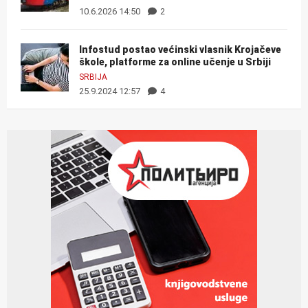
10.6.2026 14:50
2
Infostud postao većinski vlasnik Krojačeve
škole, platforme za online učenje u Srbiji
SRBIJA
25.9.2024 12:57
4