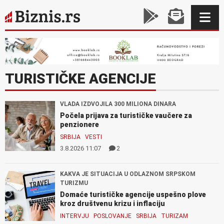
TURISTIČKE AGENCIJE
VLADA IZDVOJILA 300 MILIONA DINARA
Počela prijava za turističke vaučere za
penzionere
SRBIJA
VESTI
3.8.2026 11:07
2
KAKVA JE SITUACIJA U ODLAZNOM SRPSKOM
TURIZMU
Domaće turističke agencije uspešno plove
kroz društvenu krizu i inflaciju
INTERVJU
POSLOVANJE
SRBIJA
TURIZAM