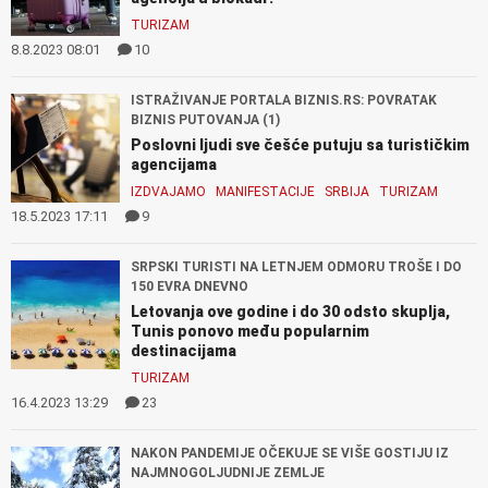
TURIZAM
8.8.2023 08:01
10
ISTRAŽIVANJE PORTALA BIZNIS.RS: POVRATAK
BIZNIS PUTOVANJA (1)
Poslovni ljudi sve češće putuju sa turističkim
agencijama
IZDVAJAMO
MANIFESTACIJE
SRBIJA
TURIZAM
18.5.2023 17:11
9
SRPSKI TURISTI NA LETNJEM ODMORU TROŠE I DO
150 EVRA DNEVNO
Letovanja ove godine i do 30 odsto skuplja,
Tunis ponovo među popularnim
destinacijama
TURIZAM
16.4.2023 13:29
23
NAKON PANDEMIJE OČEKUJE SE VIŠE GOSTIJU IZ
NAJMNOGOLJUDNIJE ZEMLJE