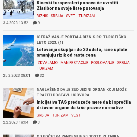
Kineski turoperateri ponovo će uvrstiti
Zlatibor na svoje liste putovanja
BIZNIS
SRBIJA
SVET
TURIZAM
3.4.2023 13:52
9
ISTRAŽIVANJE PORTALA BIZNIS.RS: TURISTIČKO
LETO 2023. (1)
Letovanja skuplja i do 20 odsto, rane uplate
smanjuju rizik od rasta cena
IZDVAJAMO
MANIFESTACIJE
POSLOVANJE
SRBIJA
TURIZAM
25.2.2023 08:01
32
NAGLAŠENO DA JE SUD JEDINI ORGAN KOJI MOŽE
TRAŽITI DOSTAVU UGOVORA
Inicijativa TAS preduzeće mere da bi sprečila
državne organe da krše pravne normative
SRBIJA
TURIZAM
VESTI
2.2.2023 18:04
3
OD POČETKA PANDEMIJE 90 ODSTO PUTNIKA