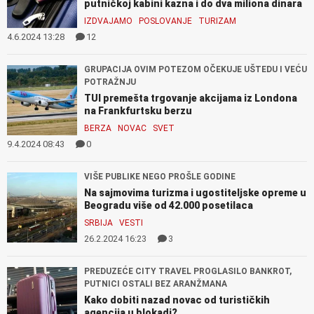
putničkoj kabini kazna i do dva miliona dinara
IZDVAJAMO
POSLOVANJE
TURIZAM
4.6.2024 13:28
12
GRUPACIJA OVIM POTEZOM OČEKUJE UŠTEDU I VEĆU
POTRAŽNJU
TUI premešta trgovanje akcijama iz Londona
na Frankfurtsku berzu
BERZA
NOVAC
SVET
9.4.2024 08:43
0
VIŠE PUBLIKE NEGO PROŠLE GODINE
Na sajmovima turizma i ugostiteljske opreme u
Beogradu više od 42.000 posetilaca
SRBIJA
VESTI
26.2.2024 16:23
3
PREDUZEĆE CITY TRAVEL PROGLASILO BANKROT,
PUTNICI OSTALI BEZ ARANŽMANA
Kako dobiti nazad novac od turističkih
agencija u blokadi?