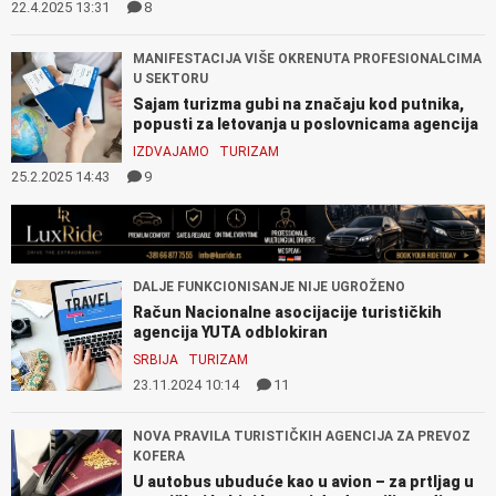
22.4.2025 13:31
8
MANIFESTACIJA VIŠE OKRENUTA PROFESIONALCIMA
U SEKTORU
Sajam turizma gubi na značaju kod putnika,
popusti za letovanja u poslovnicama agencija
IZDVAJAMO
TURIZAM
25.2.2025 14:43
9
DALJE FUNKCIONISANJE NIJE UGROŽENO
Račun Nacionalne asocijacije turističkih
agencija YUTA odblokiran
SRBIJA
TURIZAM
23.11.2024 10:14
11
NOVA PRAVILA TURISTIČKIH AGENCIJA ZA PREVOZ
KOFERA
U autobus ubuduće kao u avion – za prtljag u