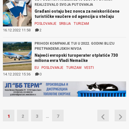
REALIZOVALO SVOJA PUTOVANJA
Građani ostaju bez novca za neiskorišćene
turističke vaučere od agencija u stečaju
POSLOVANJE
SRBIJA
TURIZAM
16.12.2022 11:58
2
PRIHODI KOMPANIJE TUI U 2022. GODINI BLIZU
PRETPANDEMIJSKIH NIVOA
Najveći evropski turoperater otplatiće 730
miliona evra Vladi Nemačke
EU
POSLOVANJE
TURIZAM
VESTI
14.12.2022 15:36
0
1
2
3
…
7