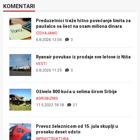
KOMENTARI
Preduzetnici traže hitno povećanje limita za
paušalce sa šest na osam miliona dinara
IZDVAJAMO
6.8.2026 13:04
3
Ryanair povukao iz prodaje sve letove iz Niša
VESTI
6.8.2026 11:29
3
Oživelo 800 kuća u selima širom Srbije
AGROBIZNIS
11.5.2022 18:18
21
Prevoz železnicom od 15. jula skuplji u
proseku deset odsto
INFRASTRUKTURA