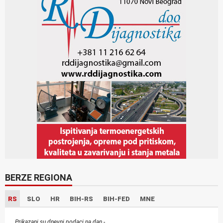
BERZE REGIONA
RS
SLO
HR
BIH-RS
BIH-FED
MNE
Prikazani su dnevni podaci na dan -