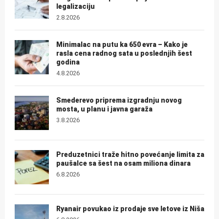
legalizaciju
2.8.2026
Minimalac na putu ka 650 evra – Kako je
rasla cena radnog sata u poslednjih šest
godina
4.8.2026
Smederevo priprema izgradnju novog
mosta, u planu i javna garaža
3.8.2026
Preduzetnici traže hitno povećanje limita za
paušalce sa šest na osam miliona dinara
6.8.2026
Ryanair povukao iz prodaje sve letove iz Niša