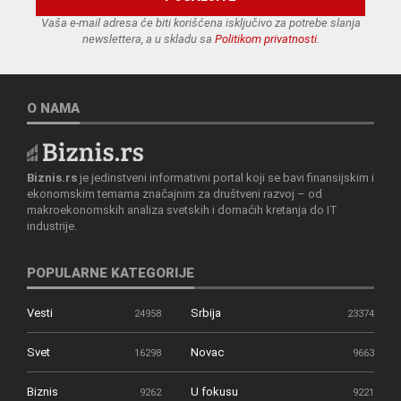
Vaša e-mail adresa će biti korišćena isključivo za potrebe slanja
newslettera, a u skladu sa
Politikom privatnosti
.
O NAMA
Biznis.rs
je jedinstveni informativni portal koji se bavi finansijskim i
ekonomskim temama značajnim za društveni razvoj – od
makroekonomskih analiza svetskih i domaćih kretanja do IT
industrije.
POPULARNE KATEGORIJE
Vesti
Srbija
24958
23374
Svet
Novac
16298
9663
Biznis
U fokusu
9262
9221