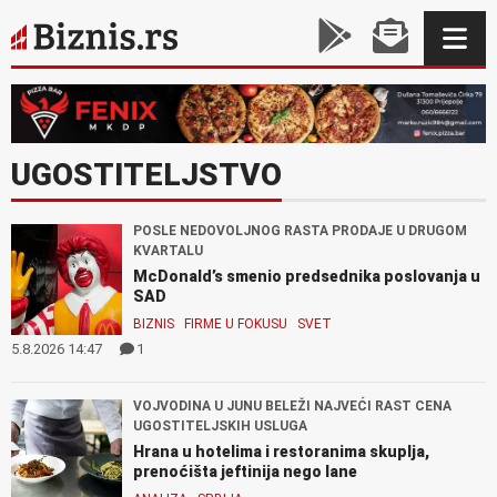
UGOSTITELJSTVO
POSLE NEDOVOLJNOG RASTA PRODAJE U DRUGOM
KVARTALU
McDonald’s smenio predsednika poslovanja u
SAD
BIZNIS
FIRME U FOKUSU
SVET
5.8.2026 14:47
1
VOJVODINA U JUNU BELEŽI NAJVEĆI RAST CENA
UGOSTITELJSKIH USLUGA
Hrana u hotelima i restoranima skuplja,
prenoćišta jeftinija nego lane