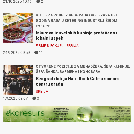
21.10.2025 10:13
2
BUTLER GROUP IZ BEOGRADA OBELEŽAVA PET
GODINA RADA U KETERING INDUSTRIJI ŠIROM
EVROPE
Iskustvo iz svetskih kuhinja pretočeno u
lokalni uspeh
FIRME U FOKUSU
SRBIJA
24.9.2025 09:59
11
OTVORENE POZICIJE ZA MENADŽERA, ŠEFA KUHINJE,
ŠEFA ŠANKA, BARMENA I KONOBARA
Beograd dobija Hard Rock Cafe u samom
centru grada
SRBIJA
1.9.2025 09:07
0