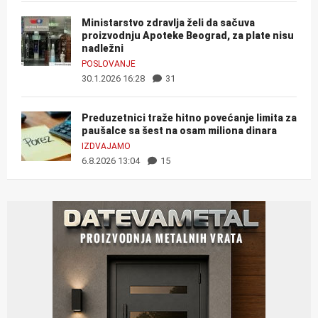
Ministarstvo zdravlja želi da sačuva
proizvodnju Apoteke Beograd, za plate nisu
nadležni
POSLOVANJE
30.1.2026 16:28
31
Preduzetnici traže hitno povećanje limita za
paušalce sa šest na osam miliona dinara
IZDVAJAMO
6.8.2026 13:04
15