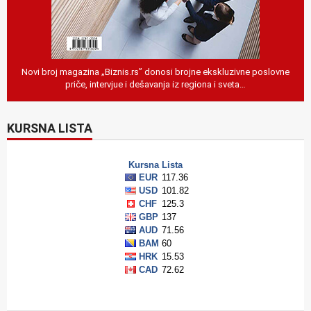
Novi broj magazina „Biznis.rs” donosi brojne ekskluzivne poslovne
priče, intervjue i dešavanja iz regiona i sveta…
KURSNA LISTA