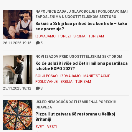
NAPOJNICE ZADAJU GLAVOBOLJE I POSLODAVCIMA I
ZAPOSLENIMA U UGOSTITELJSKOM SEKTORU
Bakšiš u Srbiji kao prihod bez kontrole – kako
se oporezuje?
IZDVAJAMO
POREZI
SRBIJA
TURIZAM
26.11.2025 19:15
5
NOVI IZAZOV PRED UGOSTITELJSKIM SEKTOROM
Ko će uslužiti više od četiri miliona posetilaca
izložbe EXPO 2027?
BOLJI POSAO
IZDVAJAMO
MANIFESTACIJE
POSLOVANJE
SRBIJA
TURIZAM
25.11.2025 18:12
8
USLED NEMOGUĆNOSTI IZMIRENJA PORESKIH
OBAVEZA
Pizza Hut zatvara 68 restorana u Velikoj
Britaniji
SVET
VESTI