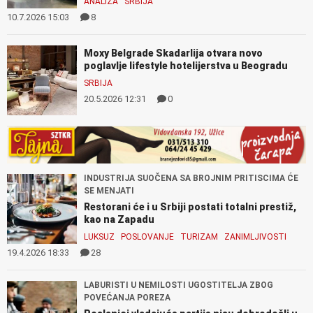
ANALIZA
SRBIJA
10.7.2026 15:03
8
Moxy Belgrade Skadarlija otvara novo
poglavlje lifestyle hotelijerstva u Beogradu​
SRBIJA
20.5.2026 12:31
0
INDUSTRIJA SUOČENA SA BROJNIM PRITISCIMA ĆE
SE MENJATI
Restorani će i u Srbiji postati totalni prestiž,
kao na Zapadu
LUKSUZ
POSLOVANJE
TURIZAM
ZANIMLJIVOSTI
19.4.2026 18:33
28
LABURISTI U NEMILOSTI UGOSTITELJA ZBOG
POVEĆANJA POREZA