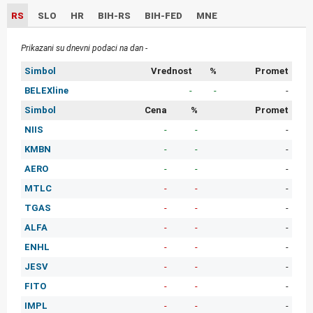
RS
SLO
HR
BIH-RS
BIH-FED
MNE
Prikazani su dnevni podaci na dan -
Simbol
Vrednost
%
Promet
BELEXline
-
-
-
Simbol
Cena
%
Promet
NIIS
-
-
-
KMBN
-
-
-
AERO
-
-
-
MTLC
-
-
-
TGAS
-
-
-
ALFA
-
-
-
ENHL
-
-
-
JESV
-
-
-
FITO
-
-
-
IMPL
-
-
-