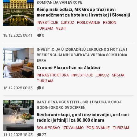
KOMPANIJA VAN EVROPE
Kempinski odlazi, MK Group traži novi
menadžment za hotele u Hrvatskoj i Sloveniji
INVESTICIJE
LUKSUZ
POSLOVANJE
REGION
TURIZAM
VESTI
18.12.2025 09:41
0
INVESTICIJA U IZGRADNJU LUKSUZNOG HOTELA I
REZIDENCIJALNIH OBJEKATA VREDNA 80 MILIONA
EVRA
Crowne Plaza stiže na Zlatibor
INFRASTRUKTURA
INVESTICIJE
LUKSUZ
SRBIJA
TURIZAM
16.12.2025 08:35
8
RAST CENA UGOSTITELJSKIH USLUGA U OVOJ
GODINI SKORO DVOCIFREN
Restorani skupi, gosti nezadovoljni, a strani
radnici jeftiniji i za 80.000 dinara
BOLJI POSAO
IZDVAJAMO
POSLOVANJE
TURIZAM
11.12.2025 18:45
27