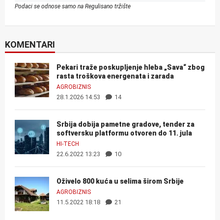
Podaci se odnose samo na Regulisano tržište
KOMENTARI
Pekari traže poskupljenje hleba „Sava“ zbog
rasta troškova energenata i zarada
AGROBIZNIS
28.1.2026 14:53
14
Srbija dobija pametne gradove, tender za
softversku platformu otvoren do 11. jula
HI-TECH
22.6.2022 13:23
10
Oživelo 800 kuća u selima širom Srbije
AGROBIZNIS
11.5.2022 18:18
21