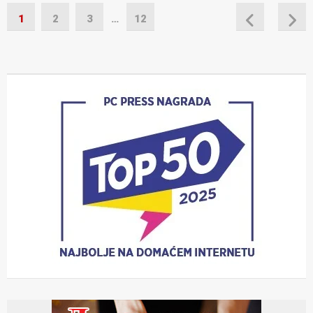
1
2
3
…
12