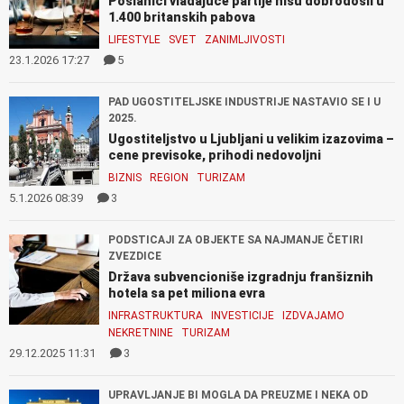
Poslanici vladajuće partije nisu dobrodošli u
1.400 britanskih pabova
LIFESTYLE
SVET
ZANIMLJIVOSTI
23.1.2026 17:27
5
PAD UGOSTITELJSKE INDUSTRIJE NASTAVIO SE I U
2025.
Ugostiteljstvo u Ljubljani u velikim izazovima –
cene previsoke, prihodi nedovoljni
BIZNIS
REGION
TURIZAM
5.1.2026 08:39
3
PODSTICAJI ZA OBJEKTE SA NAJMANJE ČETIRI
ZVEZDICE
Država subvencioniše izgradnju franšiznih
hotela sa pet miliona evra
INFRASTRUKTURA
INVESTICIJE
IZDVAJAMO
NEKRETNINE
TURIZAM
29.12.2025 11:31
3
UPRAVLJANJE BI MOGLA DA PREUZME I NEKA OD